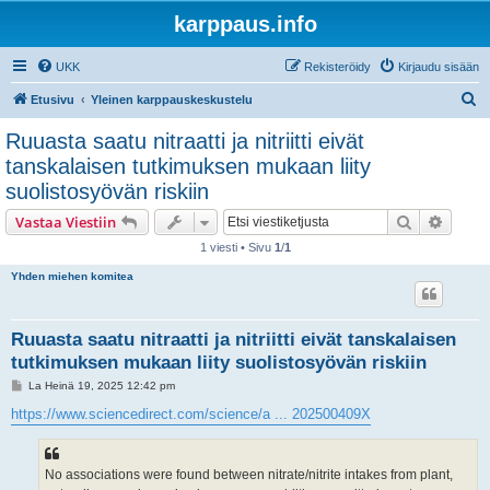
karppaus.info
UKK
Rekisteröidy
Kirjaudu sisään
E
Etusivu
Yleinen karppauskeskustelu
t
Ruuasta saatu nitraatti ja nitriitti eivät
s
tanskalaisen tutkimuksen mukaan liity
i
suolistosyövän riskiin
Etsi
Tarken
Vastaa Viestiin
1 viesti • Sivu
1
/
1
Yhden miehen komitea
Ruuasta saatu nitraatti ja nitriitti eivät tanskalaisen
tutkimuksen mukaan liity suolistosyövän riskiin
V
La Heinä 19, 2025 12:42 pm
i
e
https://www.sciencedirect.com/science/a ... 202500409X
s
t
i
No associations were found between nitrate/nitrite intakes from plant,