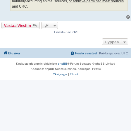
naturally-occurring animal sources,
or additive-permitted meat sources
and CRC.
Vastaa Viestiin
1 viesti • Sivu
1
/
1
Hyppää
Etusivu
Poista evästeet
Kaikki ajat ovat
UTC
Keskustelufoorumin ohjelmisto
phpBB
® Forum Software © phpBB Limited
Käännös: phpBB Suomi (lurttinen, harritapio, Pettis)
Yksityisyys
|
Ehdot