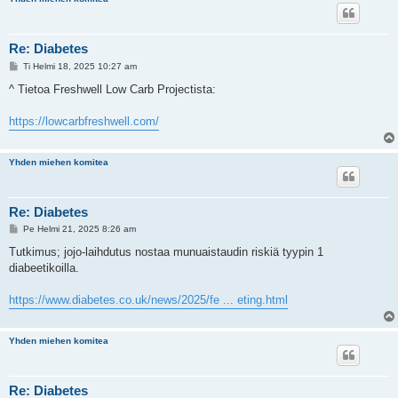
Re: Diabetes
V
Ti Helmi 18, 2025 10:27 am
i
e
^ Tietoa Freshwell Low Carb Projectista:
s
t
i
https://lowcarbfreshwell.com/
Yhden miehen komitea
Re: Diabetes
V
Pe Helmi 21, 2025 8:26 am
i
e
Tutkimus; jojo-laihdutus nostaa munuaistaudin riskiä tyypin 1
s
diabeetikoilla.
t
i
https://www.diabetes.co.uk/news/2025/fe ... eting.html
Yhden miehen komitea
Re: Diabetes