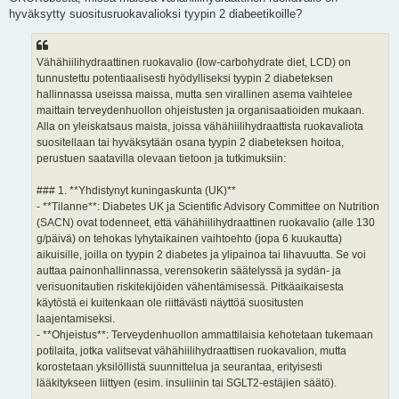
s
hyväksytty suositusruokavalioksi tyypin 2 diabeetikoille?
t
i
Vähähiilihydraattinen ruokavalio (low-carbohydrate diet, LCD) on
tunnustettu potentiaalisesti hyödylliseksi tyypin 2 diabeteksen
hallinnassa useissa maissa, mutta sen virallinen asema vaihtelee
maittain terveydenhuollon ohjeistusten ja organisaatioiden mukaan.
Alla on yleiskatsaus maista, joissa vähähiilihydraattista ruokavaliota
suositellaan tai hyväksytään osana tyypin 2 diabeteksen hoitoa,
perustuen saatavilla olevaan tietoon ja tutkimuksiin:
### 1. **Yhdistynyt kuningaskunta (UK)**
- **Tilanne**: Diabetes UK ja Scientific Advisory Committee on Nutrition
(SACN) ovat todenneet, että vähähiilihydraattinen ruokavalio (alle 130
g/päivä) on tehokas lyhytaikainen vaihtoehto (jopa 6 kuukautta)
aikuisille, joilla on tyypin 2 diabetes ja ylipainoa tai lihavuutta. Se voi
auttaa painonhallinnassa, verensokerin säätelyssä ja sydän- ja
verisuonitautien riskitekijöiden vähentämisessä. Pitkäaikaisesta
käytöstä ei kuitenkaan ole riittävästi näyttöä suositusten
laajentamiseksi.
- **Ohjeistus**: Terveydenhuollon ammattilaisia kehotetaan tukemaan
potilaita, jotka valitsevat vähähiilihydraattisen ruokavalion, mutta
korostetaan yksilöllistä suunnittelua ja seurantaa, erityisesti
lääkitykseen liittyen (esim. insuliinin tai SGLT2-estäjien säätö).