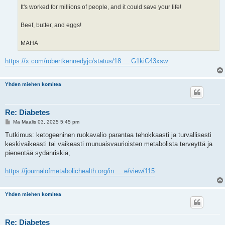
It's worked for millions of people, and it could save your life!
Beef, butter, and eggs!
MAHA
https://x.com/robertkennedyjc/status/18 ... G1kiC43xsw
Yhden miehen komitea
Re: Diabetes
V
Ma Maalis 03, 2025 5:45 pm
i
e
Tutkimus: ketogeeninen ruokavalio parantaa tehokkaasti ja turvallisesti
s
keskivaikeasti tai vaikeasti munuaisvaurioisten metabolista terveyttä ja
t
i
pienentää sydänriskiä;
https://journalofmetabolichealth.org/in ... e/view/115
Yhden miehen komitea
Re: Diabetes