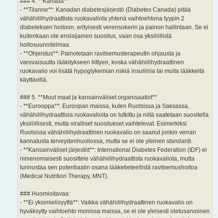
### 4. **Kanada**
- **Tilanne**: Kanadan diabetesjärjestö (Diabetes Canada) pitää
vähähiilihydraattista ruokavaliota yhtenä vaihtoehtona tyypin 2
diabeteksen hoitoon, erityisesti verensokerin ja painon hallintaan. Se ei
kuitenkaan ole ensisijainen suositus, vaan osa yksilöllistä
hoitosuunnitelmaa.
- **Ohjeistus**: Painotetaan ravitsemusterapeutin ohjausta ja
varovaisuutta lääkitykseen liittyen, koska vähähiilihydraattinen
ruokavalio voi lisätä hypoglykemian riskiä insuliinia tai muita lääkkeitä
käyttävillä.
### 5. **Muut maat ja kansainväliset organisaatiot**
- **Eurooppa**: Euroopan maissa, kuten Ruotsissa ja Saksassa,
vähähiilihydraattisia ruokavalioita on tutkittu ja niitä saatetaan suositella
yksilöllisesti, mutta viralliset suositukset vaihtelevat. Esimerkiksi
Ruotsissa vähähiilihydraattinen ruokavalio on saanut jonkin verran
kannatusta terveydenhuollossa, mutta se ei ole yleinen standardi.
- **Kansainväliset järjestöt**: International Diabetes Federation (IDF) ei
nimenomaisesti suosittele vähähiilihydraattista ruokavaliota, mutta
tunnustaa sen potentiaalin osana lääketieteellistä ravitsemushoitoa
(Medical Nutrition Therapy, MNT).
### Huomioitavaa:
- **Ei yksimielisyyttä**: Vaikka vähähiilihydraattinen ruokavalio on
hyväksytty vaihtoehto monissa maissa, se ei ole yleisesti oletusarvoinen