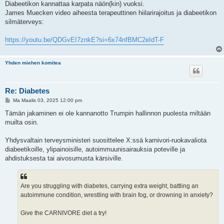
e
Diabeetikon kannattaa karpata näön(kin) vuoksi.
s
James Muecken video aiheesta terapeuttinen hiilarirajoitus ja diabeetikon
t
i
silmäterveys:
https://youtu.be/QDGvEI7znkE?si=6x74nfBMC2eIdT-F
Yhden miehen komitea
Re: Diabetes
V
Ma Maalis 03, 2025 12:00 pm
i
e
Tämän jakaminen ei ole kannanotto Trumpin hallinnon puolesta miltään
s
muilta osin.
t
i
Yhdysvaltain terveysministeri suosittelee X:ssä karnivori-ruokavaliota
diabeetikoille, ylipainoisille, autoimmuunisairauksia poteville ja
ahdistuksesta tai aivosumusta kärsiville.
Are you struggling with diabetes, carrying extra weight, battling an
autoimmune condition, wrestling with brain fog, or drowning in anxiety?
Give the CARNIVORE diet a try!