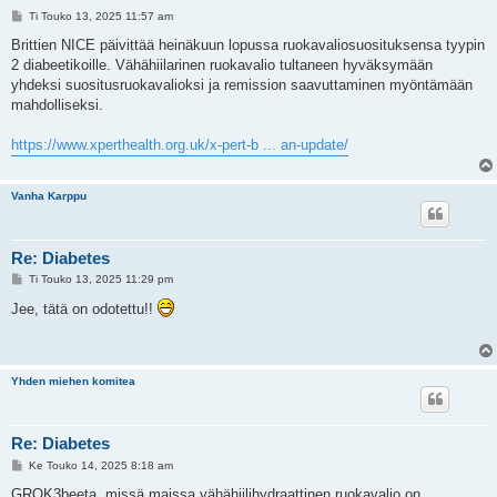
V
Ti Touko 13, 2025 11:57 am
i
e
Brittien NICE päivittää heinäkuun lopussa ruokavaliosuosituksensa tyypin
s
2 diabeetikoille. Vähähiilarinen ruokavalio tultaneen hyväksymään
t
i
yhdeksi suositusruokavalioksi ja remission saavuttaminen myöntämään
mahdolliseksi.
https://www.xperthealth.org.uk/x-pert-b ... an-update/
Vanha Karppu
Re: Diabetes
V
Ti Touko 13, 2025 11:29 pm
i
e
Jee, tätä on odotettu!!
s
t
i
Yhden miehen komitea
Re: Diabetes
V
Ke Touko 14, 2025 8:18 am
i
e
GROK3beeta, missä maissa vähähiilihydraattinen ruokavalio on