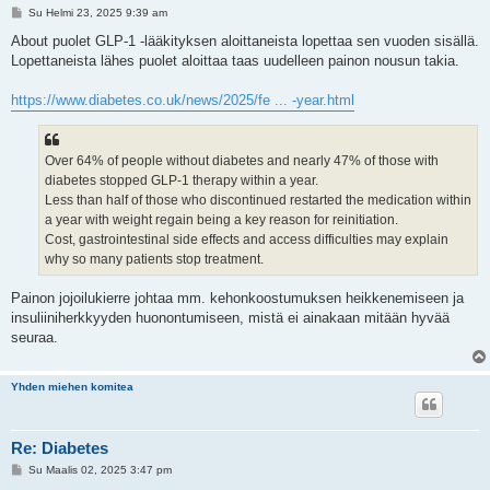
V
Su Helmi 23, 2025 9:39 am
i
e
About puolet GLP-1 -lääkityksen aloittaneista lopettaa sen vuoden sisällä.
s
Lopettaneista lähes puolet aloittaa taas uudelleen painon nousun takia.
t
i
https://www.diabetes.co.uk/news/2025/fe ... -year.html
Over 64% of people without diabetes and nearly 47% of those with
diabetes stopped GLP-1 therapy within a year.
Less than half of those who discontinued restarted the medication within
a year with weight regain being a key reason for reinitiation.
Cost, gastrointestinal side effects and access difficulties may explain
why so many patients stop treatment.
Painon jojoilukierre johtaa mm. kehonkoostumuksen heikkenemiseen ja
insuliiniherkkyyden huonontumiseen, mistä ei ainakaan mitään hyvää
seuraa.
Yhden miehen komitea
Re: Diabetes
V
Su Maalis 02, 2025 3:47 pm
i