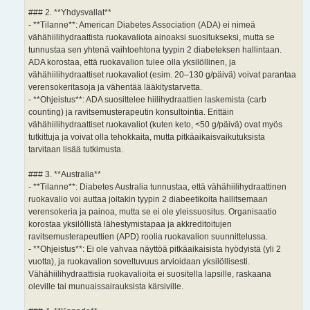
### 2. **Yhdysvallat**
- **Tilanne**: American Diabetes Association (ADA) ei nimeä
vähähiilihydraattista ruokavaliota ainoaksi suositukseksi, mutta se
tunnustaa sen yhtenä vaihtoehtona tyypin 2 diabeteksen hallintaan.
ADA korostaa, että ruokavalion tulee olla yksilöllinen, ja
vähähiilihydraattiset ruokavaliot (esim. 20–130 g/päivä) voivat parantaa
verensokeritasoja ja vähentää lääkitystarvetta.
- **Ohjeistus**: ADA suosittelee hiilihydraattien laskemista (carb
counting) ja ravitsemusterapeutin konsultointia. Erittäin
vähähiilihydraattiset ruokavaliot (kuten keto, <50 g/päivä) ovat myös
tutkittuja ja voivat olla tehokkaita, mutta pitkäaikaisvaikutuksista
tarvitaan lisää tutkimusta.
### 3. **Australia**
- **Tilanne**: Diabetes Australia tunnustaa, että vähähiilihydraattinen
ruokavalio voi auttaa joitakin tyypin 2 diabeetikoita hallitsemaan
verensokeria ja painoa, mutta se ei ole yleissuositus. Organisaatio
korostaa yksilöllistä lähestymistapaa ja akkreditoitujen
ravitsemusterapeuttien (APD) roolia ruokavalion suunnittelussa.
- **Ohjeistus**: Ei ole vahvaa näyttöä pitkäaikaisista hyödyistä (yli 2
vuotta), ja ruokavalion soveltuvuus arvioidaan yksilöllisesti.
Vähähiilihydraattisia ruokavalioita ei suositella lapsille, raskaana
oleville tai munuaissairauksista kärsiville.