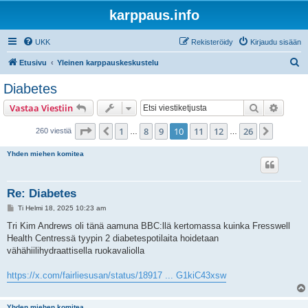
karppaus.info
UKK
Rekisteröidy
Kirjaudu sisään
E
Etusivu
Yleinen karppauskeskustelu
t
Diabetes
s
Etsi
Tarken
Vastaa Viestiin
i
Sivu
10
/
26
1
8
9
10
11
12
26
Edellinen
Seuraa
260 viestiä
…
…
Yhden miehen komitea
Re: Diabetes
V
Ti Helmi 18, 2025 10:23 am
i
e
Tri Kim Andrews oli tänä aamuna BBC:llä kertomassa kuinka Fresswell
s
Health Centressä tyypin 2 diabetespotilaita hoidetaan
t
i
vähähiilihydraattisella ruokavaliolla
https://x.com/fairliesusan/status/18917 ... G1kiC43xsw
Yhden miehen komitea