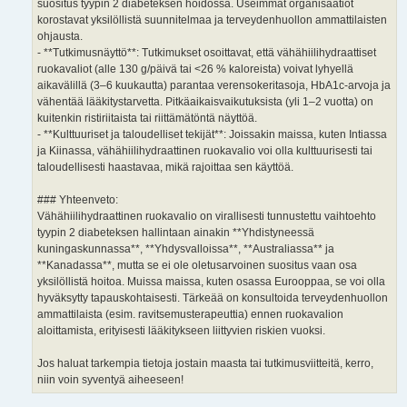
suositus tyypin 2 diabeteksen hoidossa. Useimmat organisaatiot
korostavat yksilöllistä suunnitelmaa ja terveydenhuollon ammattilaisten
ohjausta.
- **Tutkimusnäyttö**: Tutkimukset osoittavat, että vähähiilihydraattiset
ruokavaliot (alle 130 g/päivä tai <26 % kaloreista) voivat lyhyellä
aikavälillä (3–6 kuukautta) parantaa verensokeritasoja, HbA1c-arvoja ja
vähentää lääkitystarvetta. Pitkäaikaisvaikutuksista (yli 1–2 vuotta) on
kuitenkin ristiriitaista tai riittämätöntä näyttöä.
- **Kulttuuriset ja taloudelliset tekijät**: Joissakin maissa, kuten Intiassa
ja Kiinassa, vähähiilihydraattinen ruokavalio voi olla kulttuurisesti tai
taloudellisesti haastavaa, mikä rajoittaa sen käyttöä.
### Yhteenveto:
Vähähiilihydraattinen ruokavalio on virallisesti tunnustettu vaihtoehto
tyypin 2 diabeteksen hallintaan ainakin **Yhdistyneessä
kuningaskunnassa**, **Yhdysvalloissa**, **Australiassa** ja
**Kanadassa**, mutta se ei ole oletusarvoinen suositus vaan osa
yksilöllistä hoitoa. Muissa maissa, kuten osassa Eurooppaa, se voi olla
hyväksytty tapauskohtaisesti. Tärkeää on konsultoida terveydenhuollon
ammattilaista (esim. ravitsemusterapeuttia) ennen ruokavalion
aloittamista, erityisesti lääkitykseen liittyvien riskien vuoksi.
Jos haluat tarkempia tietoja jostain maasta tai tutkimusviitteitä, kerro,
niin voin syventyä aiheeseen!