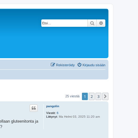
Etsi
Tarkennettu haku
Rekisteröidy
Kirjaudu sisään
1
2
3
Seuraava
25 viestiä
pangolin
Viestit:
6
Liittynyt:
Ma Helmi 03, 2025 11:20 am
ellaan gluteenitonta ja
a?