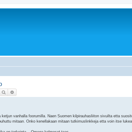
o
Etsi
Tarkennettu haku
a ketjun vanhalla foorumilla. Naen Suomen kilpirauhasliiton sivuilta etta suosit
 puhuttu mitaan. Onko kenellakaan mitaan tutkimuslinkkeja etta voin itse luke
 mika on tarkeinta... Omega kolmoset taas.