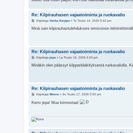
Re: Kilpirauhasen vajaatoiminta ja ruokavalio
V
Kirjoittaja
Vanha Karppu
»
To Touko 14, 2026 5:42 pm
i
e
Minä sain kilpirauhastulehdukseni remissioon lektiinittömäl
s
t
i
Re: Kilpirauhasen vajaatoiminta ja ruokavalio
V
Kirjoittaja
jepa
»
La Touko 16, 2026 4:43 pm
i
e
Minäkin olen päässyt kilpparilääkityksestä ruokavaliolla. 
s
t
i
Re: Kilpirauhasen vajaatoiminta ja ruokavalio
V
Kirjoittaja
Weera
»
Su Touko 17, 2026 5:50 am
i
e
Kerro jepa! Mua kiinnostaa!
s
t
i