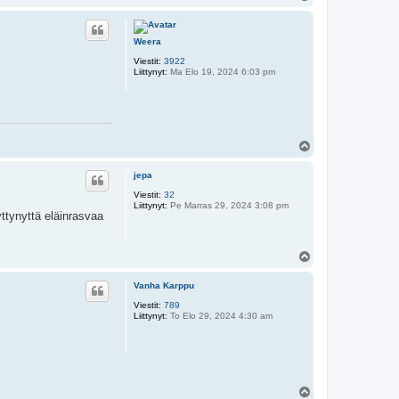
l
ö
s
Weera
Viestit:
3922
Liittynyt:
Ma Elo 19, 2024 6:03 pm
Y
l
ö
jepa
s
Viestit:
32
Liittynyt:
Pe Marras 29, 2024 3:08 pm
yttynyttä eläinrasvaa
Y
l
ö
Vanha Karppu
s
Viestit:
789
Liittynyt:
To Elo 29, 2024 4:30 am
Y