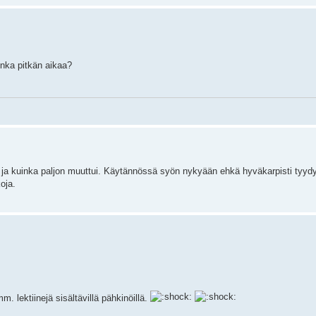
inka pitkän aikaa?
ieli ja kuinka paljon muuttui. Käytännössä syön nykyään ehkä hyväkarpisti tyyd
oja.
. lektiinejä sisältävillä pähkinöillä.