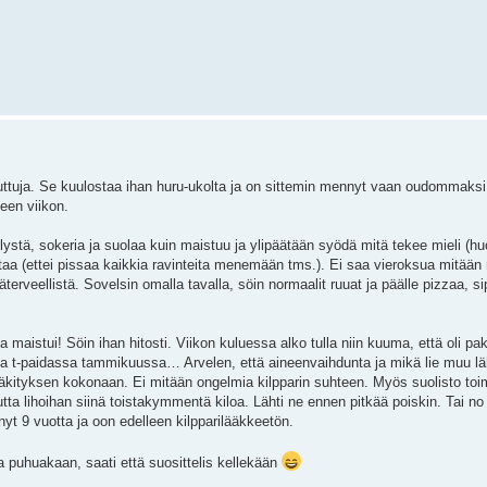
ttuja. Se kuulostaa ihan huru-ukolta ja on sittemin mennyt vaan oudommaksi.
leen viikon.
kelystä, sokeria ja suolaa kuin maistuu ja ylipäätään syödä mitä tekee mieli (
taa (ettei pissaa kaikkia ravinteita menemään tms.). Ei saa vieroksua mitään 
terveellistä. Sovelsin omalla tavalla, söin normaalit ruuat ja päälle pizzaa, si
a maistui! Söin ihan hitosti. Viikon kuluessa alko tulla niin kuuma, että oli pa
alla t-paidassa tammikuussa… Arvelen, että aineenvaihdunta ja mikä lie muu läht
 lääkityksen kokonaan. Ei mitään ongelmia kilpparin suhteen. Myös suolisto toi
utta lihoihan siinä toistakymmentä kiloa. Lähti ne ennen pitkää poiskin. Tai no
yt 9 vuotta ja oon edelleen kilpparilääkkeetön.
aa puhuakaan, saati että suosittelis kellekään