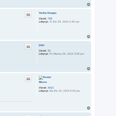
Y
l
ö
Vanha Karppu
s
Viestit:
789
Liittynyt:
To Elo 29, 2024 4:30 am
Y
l
ö
jepa
s
Viestit:
32
Liittynyt:
Pe Marras 29, 2024 3:08 pm
Y
l
ö
s
Weera
Viestit:
3922
Liittynyt:
Ma Elo 19, 2024 6:03 pm
Y
l
ö