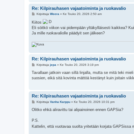
Re: Kilpirauhasen vajaatoiminta ja ruokavalio
V
Kirjoittaja
Weera
»
Ke Touko 20, 2026 2:50 am
i
e
Kiitos
s
Eli söitkö viikon vai pidempään yltäkylläisesti kaikkea? Ku
t
i
Ja mille ruokavaliolle päädyit sen jälkeen?
Re: Kilpirauhasen vajaatoiminta ja ruokavalio
V
Kirjoittaja
jepa
»
Ke Touko 20, 2026 3:19 pm
i
e
Tavallaan jatkoin vaan sillä linjalla, mutta se mitä teki m
s
suosien, eikä sitä kovinta mättöä kestänyt kuin joitain viikk
t
i
Re: Kilpirauhasen vajaatoiminta ja ruokavalio
V
Kirjoittaja
Vanha Karppu
»
Ke Touko 20, 2026 10:31 pm
i
e
Olitko ehkä aliravittu tai alipainoinen ennen GAPSia?
s
t
i
P.S.
Kattelin, että vuotavaa suolta yritetään korjata GAPSissa mm