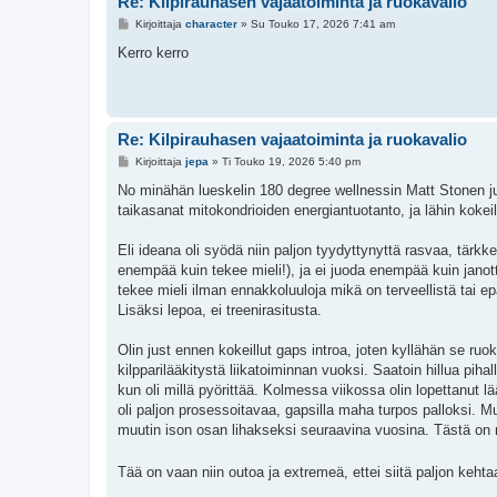
Re: Kilpirauhasen vajaatoiminta ja ruokavalio
V
Kirjoittaja
character
»
Su Touko 17, 2026 7:41 am
i
e
Kerro kerro
s
t
i
Re: Kilpirauhasen vajaatoiminta ja ruokavalio
V
Kirjoittaja
jepa
»
Ti Touko 19, 2026 5:40 pm
i
e
No minähän lueskelin 180 degree wellnessin Matt Stonen ju
s
taikasanat mitokondrioiden energiantuotanto, ja lähin kokei
t
i
Eli ideana oli syödä niin paljon tyydyttynyttä rasvaa, tärk
enempää kuin tekee mieli!), ja ei juoda enempää kuin janot
tekee mieli ilman ennakkoluuloja mikä on terveellistä tai epä
Lisäksi lepoa, ei treenirasitusta.
Olin just ennen kokeillut gaps introa, joten kyllähän se ruok
kilpparilääkitystä liikatoiminnan vuoksi. Saatoin hillua pih
kun oli millä pyörittää. Kolmessa viikossa olin lopettanut
oli paljon prosessoitavaa, gapsilla maha turpos palloksi. M
muutin ison osan lihakseksi seuraavina vuosina. Tästä on n
Tää on vaan niin outoa ja extremeä, ettei siitä paljon keht