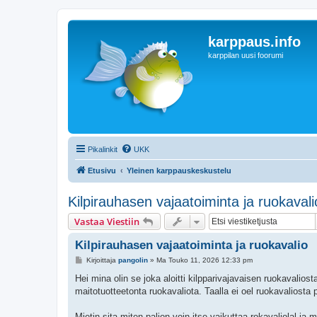
karppaus.info
karppilan uusi foorumi
Pikalinkit
UKK
Etusivu
Yleinen karppauskeskustelu
Kilpirauhasen vajaatoiminta ja ruokavali
Vastaa Viestiin
Kilpirauhasen vajaatoiminta ja ruokavalio
V
Kirjoittaja
pangolin
»
Ma Touko 11, 2026 12:33 pm
i
e
Hei mina olin se joka aloitti kilpparivajavaisen ruokavaliost
s
maitotuotteetonta ruokavaliota. Taalla ei oel ruokavaliosta
t
i
Mietin sita miten paljon voin itse vaikuttaa rokavaliolal ja