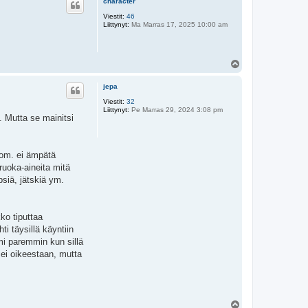
character
s
Viestit:
46
Liittynyt:
Ma Marras 17, 2025 10:00 am
Y
l
ö
jepa
s
Viestit:
32
Liittynyt:
Pe Marras 29, 2024 3:08 pm
 Mutta se mainitsi
huom. ei ämpätä
ruoka-aineita mitä
psiä, jätskiä ym.
kko tiputtaa
i täysillä käyntiin
mi paremmin kun sillä
 ei oikeestaan, mutta
Y