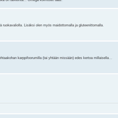
lä ruokavaliolla. Lisäksi olen myös maidottomalla ja gluteenittomalla.
Kehtaakohan karppifoorumilla (tai yhtään missään) edes kertoa millaisella…