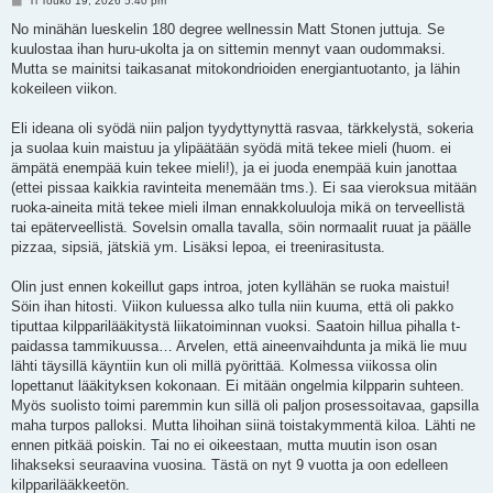
Ti Touko 19, 2026 5:40 pm
i
e
No minähän lueskelin 180 degree wellnessin Matt Stonen juttuja. Se
s
kuulostaa ihan huru-ukolta ja on sittemin mennyt vaan oudommaksi.
t
i
Mutta se mainitsi taikasanat mitokondrioiden energiantuotanto, ja lähin
kokeileen viikon.
Eli ideana oli syödä niin paljon tyydyttynyttä rasvaa, tärkkelystä, sokeria
ja suolaa kuin maistuu ja ylipäätään syödä mitä tekee mieli (huom. ei
ämpätä enempää kuin tekee mieli!), ja ei juoda enempää kuin janottaa
(ettei pissaa kaikkia ravinteita menemään tms.). Ei saa vieroksua mitään
ruoka-aineita mitä tekee mieli ilman ennakkoluuloja mikä on terveellistä
tai epäterveellistä. Sovelsin omalla tavalla, söin normaalit ruuat ja päälle
pizzaa, sipsiä, jätskiä ym. Lisäksi lepoa, ei treenirasitusta.
Olin just ennen kokeillut gaps introa, joten kyllähän se ruoka maistui!
Söin ihan hitosti. Viikon kuluessa alko tulla niin kuuma, että oli pakko
tiputtaa kilpparilääkitystä liikatoiminnan vuoksi. Saatoin hillua pihalla t-
paidassa tammikuussa… Arvelen, että aineenvaihdunta ja mikä lie muu
lähti täysillä käyntiin kun oli millä pyörittää. Kolmessa viikossa olin
lopettanut lääkityksen kokonaan. Ei mitään ongelmia kilpparin suhteen.
Myös suolisto toimi paremmin kun sillä oli paljon prosessoitavaa, gapsilla
maha turpos palloksi. Mutta lihoihan siinä toistakymmentä kiloa. Lähti ne
ennen pitkää poiskin. Tai no ei oikeestaan, mutta muutin ison osan
lihakseksi seuraavina vuosina. Tästä on nyt 9 vuotta ja oon edelleen
kilpparilääkkeetön.