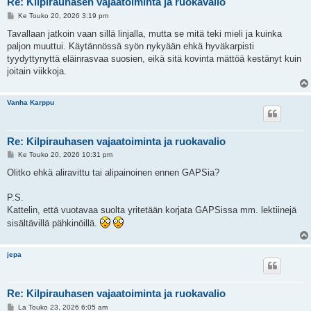
Re: Kilpirauhasen vajaatoiminta ja ruokavalio
V
Ke Touko 20, 2026 3:19 pm
i
e
Tavallaan jatkoin vaan sillä linjalla, mutta se mitä teki mieli ja kuinka
s
paljon muuttui. Käytännössä syön nykyään ehkä hyväkarpisti
t
i
tyydyttynyttä eläinrasvaa suosien, eikä sitä kovinta mättöä kestänyt kuin
joitain viikkoja.
Vanha Karppu
Re: Kilpirauhasen vajaatoiminta ja ruokavalio
V
Ke Touko 20, 2026 10:31 pm
i
e
Olitko ehkä aliravittu tai alipainoinen ennen GAPSia?
s
t
i
P.S.
Kattelin, että vuotavaa suolta yritetään korjata GAPSissa mm. lektiinejä
sisältävillä pähkinöillä.
jepa
Re: Kilpirauhasen vajaatoiminta ja ruokavalio
V
La Touko 23, 2026 6:05 am