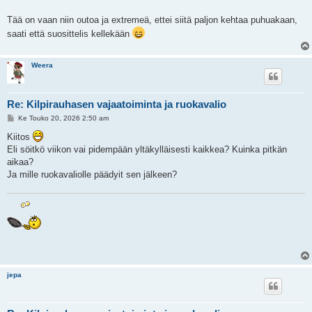
Tää on vaan niin outoa ja extremeä, ettei siitä paljon kehtaa puhuakaan,
saati että suosittelis kellekään
Weera
Re: Kilpirauhasen vajaatoiminta ja ruokavalio
V
Ke Touko 20, 2026 2:50 am
i
e
Kiitos
s
Eli söitkö viikon vai pidempään yltäkylläisesti kaikkea? Kuinka pitkän
t
i
aikaa?
Ja mille ruokavaliolle päädyit sen jälkeen?
jepa