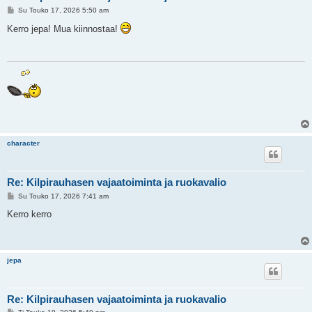
V
Su Touko 17, 2026 5:50 am
i
e
Kerro jepa! Mua kiinnostaa!
s
t
i
character
Re: Kilpirauhasen vajaatoiminta ja ruokavalio
V
Su Touko 17, 2026 7:41 am
i
e
Kerro kerro
s
t
i
jepa
Re: Kilpirauhasen vajaatoiminta ja ruokavalio
V