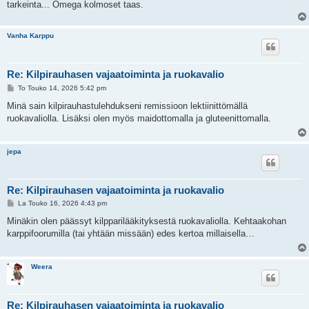
tarkeinta... Omega kolmoset taas.
Vanha Karppu
Re: Kilpirauhasen vajaatoiminta ja ruokavalio
V
To Touko 14, 2026 5:42 pm
i
e
Minä sain kilpirauhastulehdukseni remissioon lektiinittömällä
s
ruokavaliolla. Lisäksi olen myös maidottomalla ja gluteenittomalla.
t
i
jepa
Re: Kilpirauhasen vajaatoiminta ja ruokavalio
V
La Touko 16, 2026 4:43 pm
i
e
Minäkin olen päässyt kilpparilääkityksestä ruokavaliolla. Kehtaakohan
s
karppifoorumilla (tai yhtään missään) edes kertoa millaisella…
t
i
Weera
Re: Kilpirauhasen vajaatoiminta ja ruokavalio