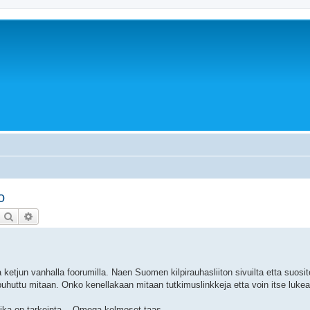
o
Etsi
Tarkennettu haku
a ketjun vanhalla foorumilla. Naen Suomen kilpirauhasliiton sivuilta etta suosit
 puhuttu mitaan. Onko kenellakaan mitaan tutkimuslinkkeja etta voin itse luke
 mika on tarkeinta... Omega kolmoset taas.