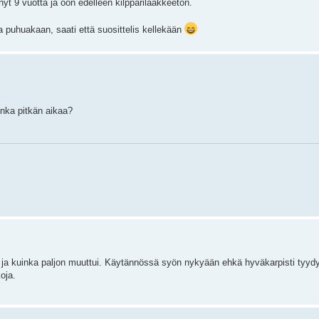
yt 9 vuotta ja oon edelleen kilpparilääkkeetön.
aa puhuakaan, saati että suosittelis kellekään
inka pitkän aikaa?
ieli ja kuinka paljon muuttui. Käytännössä syön nykyään ehkä hyväkarpisti tyyd
oja.