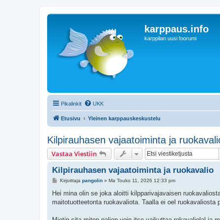
karppaus.info
karppilan uusi foorumi
Pikalinkit
UKK
Etusivu
Yleinen karppauskeskustelu
Kilpirauhasen vajaatoiminta ja ruokavali
Vastaa Viestiin
Kilpirauhasen vajaatoiminta ja ruokavalio
V
Kirjoittaja
pangolin
»
Ma Touko 11, 2026 12:33 pm
i
e
Hei mina olin se joka aloitti kilpparivajavaisen ruokavaliost
s
maitotuotteetonta ruokavaliota. Taalla ei oel ruokavaliosta
t
i
Mietin sita miten paljon voin itse vaikuttaa rokavaliolal ja