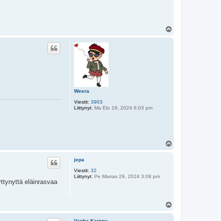
Y
l
ö
s
Weera
Viestit:
3903
Liittynyt:
Ma Elo 19, 2024 6:03 pm
Y
l
ö
jepa
s
Viestit:
32
Liittynyt:
Pe Marras 29, 2024 3:08 pm
yttynyttä eläinrasvaa
Y
l
ö
Vanha Karppu