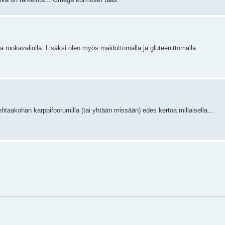
lä ruokavaliolla. Lisäksi olen myös maidottomalla ja gluteenittomalla.
Kehtaakohan karppifoorumilla (tai yhtään missään) edes kertoa millaisella…