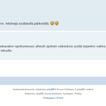
. lektiinejä sisältävillä pähkinöillä.
okavalion rajoittuneisuus aiheutti ajoittain vaikeuksia syödä tarpeeksi vaikka y
 takuulla.
Keskustelufoorumin ohjelmisto
phpBB
® Forum Software © phpBB Limited
Käännös: phpBB Suomi (lurttinen, harritapio, Pettis)
Yksityisyys
|
Ehdot