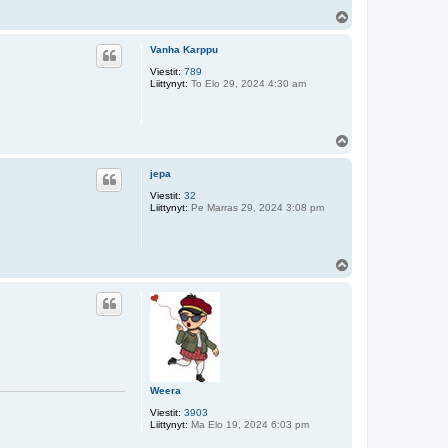
Y
l
ö
Vanha Karppu
s
Viestit:
789
Liittynyt:
To Elo 29, 2024 4:30 am
Y
l
ö
jepa
s
Viestit:
32
Liittynyt:
Pe Marras 29, 2024 3:08 pm
Y
l
ö
s
Weera
Viestit:
3903
Liittynyt:
Ma Elo 19, 2024 6:03 pm