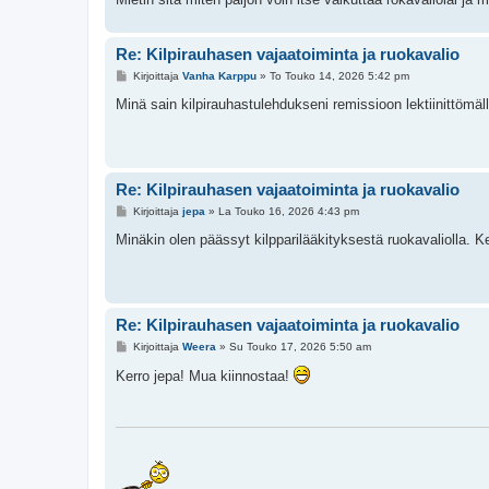
Re: Kilpirauhasen vajaatoiminta ja ruokavalio
V
Kirjoittaja
Vanha Karppu
»
To Touko 14, 2026 5:42 pm
i
e
Minä sain kilpirauhastulehdukseni remissioon lektiinittömäl
s
t
i
Re: Kilpirauhasen vajaatoiminta ja ruokavalio
V
Kirjoittaja
jepa
»
La Touko 16, 2026 4:43 pm
i
e
Minäkin olen päässyt kilpparilääkityksestä ruokavaliolla. 
s
t
i
Re: Kilpirauhasen vajaatoiminta ja ruokavalio
V
Kirjoittaja
Weera
»
Su Touko 17, 2026 5:50 am
i
e
Kerro jepa! Mua kiinnostaa!
s
t
i