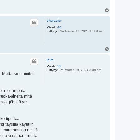
Y
l
ö
character
s
Viestit:
46
Liittynyt:
Ma Marras 17, 2025 10:00 am
Y
l
ö
jepa
s
Viestit:
32
Liittynyt:
Pe Marras 29, 2024 3:08 pm
 Mutta se mainitsi
huom. ei ämpätä
ruoka-aineita mitä
psiä, jätskiä ym.
kko tiputtaa
i täysillä käyntiin
mi paremmin kun sillä
 ei oikeestaan, mutta