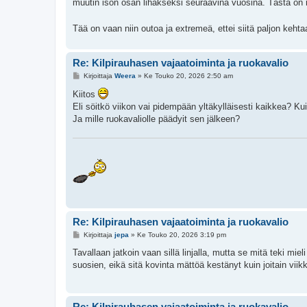
muutin ison osan lihakseksi seuraavina vuosina. Tästä on n
Tää on vaan niin outoa ja extremeä, ettei siitä paljon keht
Re: Kilpirauhasen vajaatoiminta ja ruokavalio
V
Kirjoittaja
Weera
»
Ke Touko 20, 2026 2:50 am
i
e
Kiitos
s
Eli söitkö viikon vai pidempään yltäkylläisesti kaikkea? Ku
t
i
Ja mille ruokavaliolle päädyit sen jälkeen?
Re: Kilpirauhasen vajaatoiminta ja ruokavalio
V
Kirjoittaja
jepa
»
Ke Touko 20, 2026 3:19 pm
i
e
Tavallaan jatkoin vaan sillä linjalla, mutta se mitä teki m
s
suosien, eikä sitä kovinta mättöä kestänyt kuin joitain viikk
t
i
Re: Kilpirauhasen vajaatoiminta ja ruokavalio