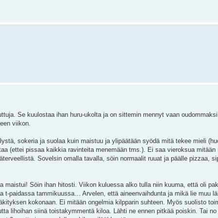
ttuja. Se kuulostaa ihan huru-ukolta ja on sittemin mennyt vaan oudommaksi.
leen viikon.
kelystä, sokeria ja suolaa kuin maistuu ja ylipäätään syödä mitä tekee mieli (
taa (ettei pissaa kaikkia ravinteita menemään tms.). Ei saa vieroksua mitään 
terveellistä. Sovelsin omalla tavalla, söin normaalit ruuat ja päälle pizzaa, si
a maistui! Söin ihan hitosti. Viikon kuluessa alko tulla niin kuuma, että oli pa
alla t-paidassa tammikuussa… Arvelen, että aineenvaihdunta ja mikä lie muu läht
 lääkityksen kokonaan. Ei mitään ongelmia kilpparin suhteen. Myös suolisto toi
utta lihoihan siinä toistakymmentä kiloa. Lähti ne ennen pitkää poiskin. Tai no