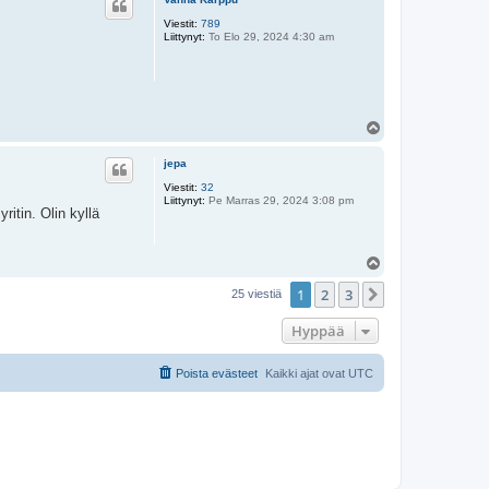
s
Viestit:
789
Liittynyt:
To Elo 29, 2024 4:30 am
Y
l
ö
jepa
s
Viestit:
32
Liittynyt:
Pe Marras 29, 2024 3:08 pm
ritin. Olin kyllä
Y
l
1
2
3
ö
Seuraava
25 viestiä
s
Hyppää
Poista evästeet
Kaikki ajat ovat
UTC