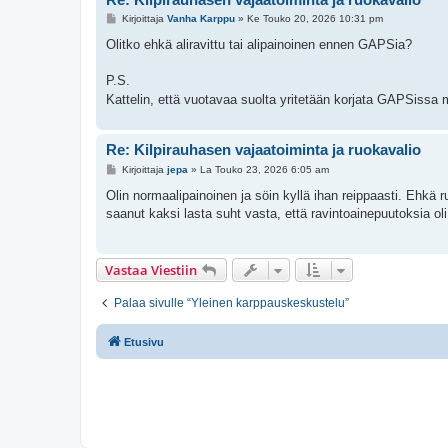
V
Kirjoittaja
Vanha Karppu
»
Ke Touko 20, 2026 10:31 pm
i
e
Olitko ehkä aliravittu tai alipainoinen ennen GAPSia?
s
t
i
P.S.
Kattelin, että vuotavaa suolta yritetään korjata GAPSissa mm
Re: Kilpirauhasen vajaatoiminta ja ruokavalio
V
Kirjoittaja
jepa
»
La Touko 23, 2026 6:05 am
i
e
Olin normaalipainoinen ja söin kyllä ihan reippaasti. Ehkä ru
s
saanut kaksi lasta suht vasta, että ravintoainepuutoksia oli
t
i
Vastaa Viestiin
Palaa sivulle “Yleinen karppauskeskustelu”
Etusivu