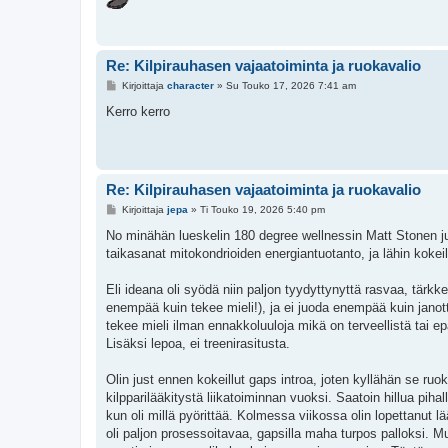
Re: Kilpirauhasen vajaatoiminta ja ruokavalio
V
Kirjoittaja
character
»
Su Touko 17, 2026 7:41 am
i
e
Kerro kerro
s
t
i
Re: Kilpirauhasen vajaatoiminta ja ruokavalio
V
Kirjoittaja
jepa
»
Ti Touko 19, 2026 5:40 pm
i
e
No minähän lueskelin 180 degree wellnessin Matt Stonen ju
s
taikasanat mitokondrioiden energiantuotanto, ja lähin kokei
t
i
Eli ideana oli syödä niin paljon tyydyttynyttä rasvaa, tärk
enempää kuin tekee mieli!), ja ei juoda enempää kuin janot
tekee mieli ilman ennakkoluuloja mikä on terveellistä tai epä
Lisäksi lepoa, ei treenirasitusta.
Olin just ennen kokeillut gaps introa, joten kyllähän se ruok
kilpparilääkitystä liikatoiminnan vuoksi. Saatoin hillua pih
kun oli millä pyörittää. Kolmessa viikossa olin lopettanut
oli paljon prosessoitavaa, gapsilla maha turpos palloksi. M