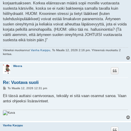
korjaantuakseen. Korkea eläinrasvan määrä sopii monille vuotavasta
suolesta kärsiville, koska se ei ruoki bakteereja samalla tavalla kuin
hiilihydraatit. HUOM: Krooninen stressi ja tietyt lääkkeet (kuten
tulehduskipulääkkeet) voivat estää limakalvon paranemista. Ärtyneen
suolen oireyhtymä ja keliakia voivat aiheuttaa läpäisevyyttä, jota ei voida
korjata pelkillä aminohapoilla. (HUOM: oliko tää ns. hallusinointia? (Tä
väitti aiemmin, että ärtyneen suolen oireyhtymä JOHTUISI vuotavasta
suolesta eikä toisin päin.)"
Viimeksi muokannut
Vanha Karppu
, To Maalis 12, 2026 2:16 pm. Yhteensä muokattu 2
kertaa.
Weera
Re: Vuotava suoli
V
To Maalis 12, 2026 12:31 pm
i
e
Eli tässä auttaisi carnivooraus, tekoäly ei sitä vaan osannut sanoa. Vaan
s
antoi ohjeeksi lisäravinteet.
t
i
Vanha Karppu