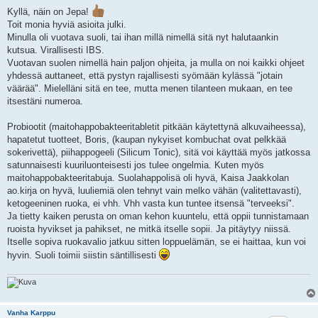
e
Kyllä, näin on Jepa!
s
Toit monia hyviä asioita julki.
t
i
Minulla oli vuotava suoli, tai ihan millä nimellä sitä nyt halutaankin
kutsua. Virallisesti IBS.
Vuotavan suolen nimellä hain paljon ohjeita, ja mulla on noi kaikki ohjeet
yhdessä auttaneet, että pystyn rajallisesti syömään kylässä "jotain
väärää". Mielelläni sitä en tee, mutta menen tilanteen mukaan, en tee
itsestäni numeroa.
Probiootit (maitohappobakteeritabletit pitkään käytettynä alkuvaiheessa),
hapatetut tuotteet, Boris, (kaupan nykyiset kombuchat ovat pelkkää
sokerivettä), piihappogeeli (Silicum Tonic), sitä voi käyttää myös jatkossa
satunnaisesti kuuriluonteisesti jos tulee ongelmia. Kuten myös
maitohappobakteeritabuja. Suolahappolisä oli hyvä, Kaisa Jaakkolan
ao.kirja on hyvä, luuliemiä olen tehnyt vain melko vähän (valitettavasti),
ketogeeninen ruoka, ei vhh. Vhh vasta kun tuntee itsensä "terveeksi".
Ja tietty kaiken perusta on oman kehon kuuntelu, että oppii tunnistamaan
ruoista hyvikset ja pahikset, ne mitkä itselle sopii. Ja pitäytyy niissä.
Itselle sopiva ruokavalio jatkuu sitten loppuelämän, se ei haittaa, kun voi
hyvin. Suoli toimii siistin säntillisesti
Vanha Karppu