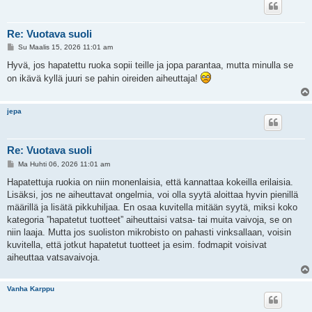
Re: Vuotava suoli
V
Su Maalis 15, 2026 11:01 am
i
e
Hyvä, jos hapatettu ruoka sopii teille ja jopa parantaa, mutta minulla se
s
on ikävä kyllä juuri se pahin oireiden aiheuttaja!
t
i
jepa
Re: Vuotava suoli
V
Ma Huhti 06, 2026 11:01 am
i
e
Hapatettuja ruokia on niin monenlaisia, että kannattaa kokeilla erilaisia.
s
Lisäksi, jos ne aiheuttavat ongelmia, voi olla syytä aloittaa hyvin pienillä
t
i
määrillä ja lisätä pikkuhiljaa. En osaa kuvitella mitään syytä, miksi koko
kategoria ”hapatetut tuotteet” aiheuttaisi vatsa- tai muita vaivoja, se on
niin laaja. Mutta jos suoliston mikrobisto on pahasti vinksallaan, voisin
kuvitella, että jotkut hapatetut tuotteet ja esim. fodmapit voisivat
aiheuttaa vatsavaivoja.
Vanha Karppu