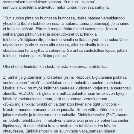
systeemisen tulehduksen kanssa. Kun suoli "vuotaa",
immuunijärjestelmä aktivoituu, mikä tuntuu nivelissä särkynä."
"Kun suolen pinta on huonossa kunnossa, sieltä pääsee verenkiertoon
yhdisteitä (kuten bakteerien osia tai sulamattomia proteiineja), joita sinne
ei kuuluisi päästä. Elimistö reagoi tähän tulehdusvasteella. Koska
selkärangan pikkunivelet ja sidekudokset ovat herkkiä
tulehdusvälittäjäaineille, se tuntuu sinulla selkäsärkynä. Liha sulaa lähes
täydellisesti jo ohutsuolen alkuosassa, eikä se sisällä kuituja,
oksalaatteja tai ärsyttäviä sokereita. Se antaa suolistollesi lepoa, jolloin
tulehdus laskee ja selkäkipu poistuu."
Olio ehdotti hoidoksi kahdesta osasta koostuvaa protokollaa:
1) Sinkin ja glutamiinin yhdistelmä (esim. Rezcue): L-glutamiini paikkaa
suolen pinnan "reikiä" ja sinkkikarnosiini rauhoittaa suolen tulehdusta.
Lisäksi sinkki on myös kriittinen säätelee kudosten korjausta lannerangan
alueella. REZCUE:n L-glutamiini auttaa palauttamaan limakalvon kyvyn
käsitellä ravintoaineita ilman, että ne vuotavat verenkiertoon.
-15-25 mg sinkkiä: Sinkki on välttämätön hivenaine tight junctions -
liitosten muodostumiseen suolen pinnalla. Se on välttämätön solujen
jakautumiselle ja kudosten uusiutumiselle. Sinkkikarnosiini (ZnC)-muoto
on todettu tehokkaaksi limakalvon stabiloijaksi ja se voi vähentää suolen
läpäisevyyttä esimerkiksi kovan rasituksen tai lääkkeiden käytön
yhteydessä. Sinkkikarnosiini on suunniteltu vapautumaan hitaasti