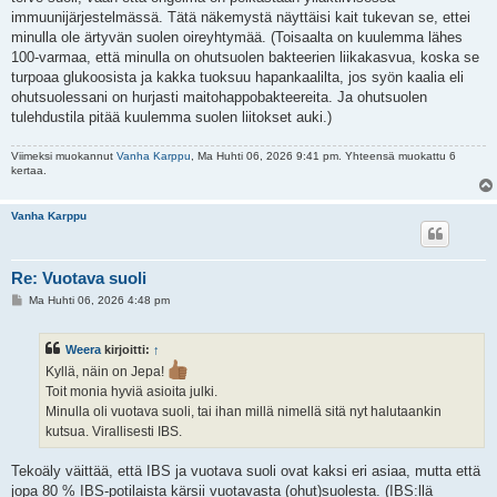
immuunijärjestelmässä. Tätä näkemystä näyttäisi kait tukevan se, ettei
minulla ole ärtyvän suolen oireyhtymää. (Toisaalta on kuulemma lähes
100-varmaa, että minulla on ohutsuolen bakteerien liikakasvua, koska se
turpoaa glukoosista ja kakka tuoksuu hapankaalilta, jos syön kaalia eli
ohutsuolessani on hurjasti maitohappobakteereita. Ja ohutsuolen
tulehdustila pitää kuulemma suolen liitokset auki.)
Viimeksi muokannut
Vanha Karppu
, Ma Huhti 06, 2026 9:41 pm. Yhteensä muokattu 6
kertaa.
Vanha Karppu
Re: Vuotava suoli
V
Ma Huhti 06, 2026 4:48 pm
i
e
s
Weera
kirjoitti:
↑
t
i
Kyllä, näin on Jepa!
Toit monia hyviä asioita julki.
Minulla oli vuotava suoli, tai ihan millä nimellä sitä nyt halutaankin
kutsua. Virallisesti IBS.
Tekoäly väittää, että IBS ja vuotava suoli ovat kaksi eri asiaa, mutta että
jopa 80 % IBS-potilaista kärsii vuotavasta (ohut)suolesta. (IBS:llä