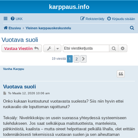
karppaus.info
UKK
Rekisteröidy
Kirjaudu sisään
E
Etusivu
Yleinen karppauskeskustelu
t
Vuotava suoli
s
Etsi
Tarken
Vastaa Viestiin
i
1
2
Seuraava
19 viestiä
Vanha Karppu
Vuotava suoli
V
To Maalis 12, 2026 10:06 am
i
e
Onko kukaan kuntoutunut vuotavasta suolesta? Siis niin hyvin ettei
s
ruokavalio ole loputtoman rajoittunut?
t
i
Tekoäly: Nivelrikkokipu on usein suorassa yhteydessä systeemiseen
tulehdukseen. Jos saat selkäkipua maitotuotteista, manteleista,
pähkinöistä, kaalista – mutta oireet helpottavat pelkällä lihalla, olet erittäin
todennäköisesti tekemisissä vuotavan suolen ja sen aiheuttaman