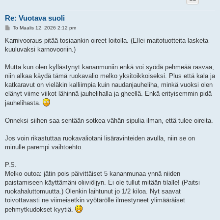
Re: Vuotava suoli
V
To Maalis 12, 2026 2:12 pm
i
e
Karnivooraus pitää tosiaankin oireet loitolla. (Ellei maitotuotteita lasketa
s
kuuluvaksi karnovooriin.)
t
i
Mutta kun olen kyllästynyt kananmuniin enkä voi syödä pehmeää rasvaa,
niin alkaa käydä tämä ruokavalio melko yksitoikkoiseksi. Plus että kala ja
katkaravut on vieläkin kalliimpia kuin naudanjauheliha, minkä vuoksi olen
elänyt viime viikot lähinnä jauhelihalla ja gheellä. Enkä erityisemmin pidä
jauhelihasta.
Onneksi siihen saa sentään sotkea vähän sipulia ilman, että tulee oireita.
Jos voin rikastuttaa ruokavaliotani lisäravinteiden avulla, niin se on
minulle parempi vaihtoehto.
P.S.
Melko outoa: jätin pois päivittäiset 5 kananmunaa ynnä niiden
paistamiseen käyttämäni oliiviöljyn. Ei ole tullut mitään tilalle! (Paitsi
ruokahaluttomuutta.) Olenkin laihtunut jo 1/2 kiloa. Nyt saavat
toivottavasti ne viimeisetkin vyötärölle ilmestyneet ylimääräiset
pehmytkudokset kyytiä.