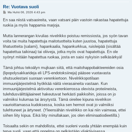
Re: Vuotava suoli
V
Ma Huhti 06, 2026 4:43 pm
i
e
En saa niistä vatsaoireita, vaan vatsani päin vastoin rakastaa hapatettuja
s
ruokia ja myös happamia marjoja.
t
i
Mutta lannerangan kivulias nivelrikko poistuu remissiosta, jos syön tavan
voita tai muita hapatettuja maitotuotteita kuten juustoa, hapatettuja
lihatuotteita (salami), hapankaalia, hapankurkkua, ruisleipää (sisältää
hapatettua taikinaa) tai oliiveja, jotka myös ovat hapatettuja. En ole
syönyt mitään hapatettua ruokaa, josta en saisi nykyisin selkäsärkyä!
Tämä johtuu tekoälyn mujkaan siitä, että maitohappobakteereiden osia
(lipopolysakkarideja eli LPS-endotoksiineja) pääsee vuotavasta
ohutsuolestani suoraan verenkiertoon. Nivelrikkopotilaan
immuunijärjestelmä hyökkää näitä vierasaineita vastaan. Kun
immuunijärjestelmä aktivoituu verenkierrossa olevista proteiineista,
tulehdusvälittäjäaineet hakeutuvat herkästi paikkoihin, joissa on jo
valmiiksi kulumaa tai ärsytystä. Tämä oireilee kipuna nivelrikon
vaurioittamassa kudoksessa, koska sen hermot ovat jo valmiiksi
tulehtuneet ja ärtyneet. (Yleensähän nivelrikko on kai niin vaimeaa, ettei
siihen liity kipua. Eikä liity minullakaan, jos olen eliminaatiodieetillä.)
Toisaalta sekin on mahdollista, ettei suoleni vuoda yhtään enempää kuin
terve suoli, vaan että ongelma on pelkästään yliaktiivisessa