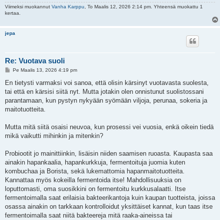
Viimeksi muokannut
Vanha Karppu
, To Maalis 12, 2026 2:14 pm. Yhteensä muokattu 1
kertaa.
jepa
Re: Vuotava suoli
V
Pe Maalis 13, 2026 4:19 pm
i
e
En tietysti varmaksi voi sanoa, että olisin kärsinyt vuotavasta suolesta,
s
tai että en kärsisi siitä nyt. Mutta jotakin olen onnistunut suolistossani
t
i
parantamaan, kun pystyn nykyään syömään viljoja, perunaa, sokeria ja
maitotuotteita.
Mutta mitä siitä osaisi neuvoa, kun prosessi vei vuosia, enkä oikein tiedä
mikä vaikutti mihinkin ja mitenkin?
Probiootit jo mainittiinkin, lisäisin niiden saamisen ruoasta. Kaupasta saa
ainakin hapankaalia, hapankurkkuja, fermentoituja juomia kuten
kombuchaa ja Borista, sekä lukemattomia hapanmaitotuotteita.
Kannattaa myös kokeilla fermentoida itse! Mahdollisuuksia on
loputtomasti, oma suosikkini on fermentoitu kurkkusalaatti. Itse
fermentoimalla saat erilaisia bakteerikantoja kuin kaupan tuotteista, joissa
osassa ainakin on tarkkaan kontrolloidut yksittäiset kannat, kun taas itse
fermentoimalla saat niitä bakteereja mitä raaka-aineissa tai