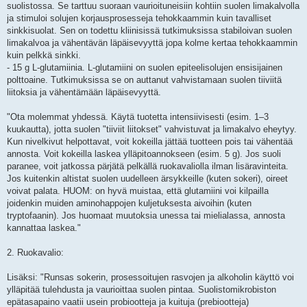
suolistossa. Se tarttuu suoraan vaurioituneisiin kohtiin suolen limakalvolla
ja stimuloi solujen korjausprosesseja tehokkaammin kuin tavalliset
sinkkisuolat. Sen on todettu kliinisissä tutkimuksissa stabiloivan suolen
limakalvoa ja vähentävän läpäisevyyttä jopa kolme kertaa tehokkaammin
kuin pelkkä sinkki.
- 15 g L-glutamiinia. L-glutamiini on suolen epiteelisolujen ensisijainen
polttoaine. Tutkimuksissa se on auttanut vahvistamaan suolen tiiviitä
liitoksia ja vähentämään läpäisevyyttä.
"Ota molemmat yhdessä. Käytä tuotetta intensiivisesti (esim. 1–3
kuukautta), jotta suolen "tiiviit liitokset" vahvistuvat ja limakalvo eheytyy.
Kun nivelkivut helpottavat, voit kokeilla jättää tuotteen pois tai vähentää
annosta. Voit kokeilla laskea ylläpitoannokseen (esim. 5 g). Jos suoli
paranee, voit jatkossa pärjätä pelkällä ruokavaliolla ilman lisäravinteita.
Jos kuitenkin altistat suolen uudelleen ärsykkeille (kuten sokeri), oireet
voivat palata. HUOM: on hyvä muistaa, että glutamiini voi kilpailla
joidenkin muiden aminohappojen kuljetuksesta aivoihin (kuten
tryptofaanin). Jos huomaat muutoksia unessa tai mielialassa, annosta
kannattaa laskea."
2. Ruokavalio:
Lisäksi: "Runsas sokerin, prosessoitujen rasvojen ja alkoholin käyttö voi
ylläpitää tulehdusta ja vaurioittaa suolen pintaa. Suolistomikrobiston
epätasapaino vaatii usein probiootteja ja kuituja (prebiootteja)