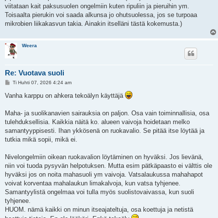
viitataan kait paksusuolen ongelmiin kuten ripuliin ja pieruihin ym.
Toisaalta pierukin voi saada alkunsa jo ohutsuolessa, jos se turpoaa
mikrobien liikakasvun takia. Ainakin itselläni tästä kokemusta.)
Weera
Re: Vuotava suoli
V
Ti Huhti 07, 2026 4:24 am
i
e
Vanha karppu on ahkera tekoälyn käyttäjä
s
t
i
Maha- ja suolikanavien sairauksia on paljon. Osa vain toiminnallisia, osa
tulehduksellisia. Kaikkia näitä ko. alueen vaivoja hoidetaan melko
samantyyppisesti. Ihan ykkösenä on ruokavalio. Se pitää itse löytää ja
tutkia mikä sopii, mikä ei.
Nivelongelmiin oikean ruokavalion löytäminen on hyväksi. Jos lievänä,
niin voi tuoda pysyvän helpotuksen. Mutta esim pätkäpaasto ei välttis ole
hyväksi jos on noita mahasuoli ym vaivoja. Vatsalaukussa mahahapot
voivat korventaa mahalaukun limakalvoja, kun vatsa tyhjenee.
Samantyylistä ongelmaa voi tulla myös suolistovaivassa, kun suoli
tyhjenee.
HUOM. nämä kaikki on minun itseajateltuja, osa koettuja ja netistä