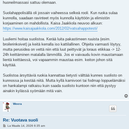
huoneilmassasi sattuu olemaan.
Suolahappolisällä oli jossain vaiheessa selkeä rooli. Kun ruoka sulaa
kunnolla, saadaan ravinteet myös kunnolla käyttöön ja elimistön
korjaaminen on mahdollista. Kaisa Jaakkola neuvoo alkuun:
https://www.kaisajaakkola.com/2012/02/vatsahappotesti/
Luuliemi hoitaa suolistoa. Kerää luita pakastimeen ruuista (esim.
broilerinkoivet) ja keitä kerralla iso kattilallinen. Ohjeita varmasti löytyy,
mutta perusidea on vettä niin että luut peittyvät ja loraus etikkaa -> 12-
24h keittäminen matalalla lämmöllä. Jos ei vaivaudu kovin maustamaan
lientä keittäessä, voi vapaammin maustaa esim. keiton johon sitä
käyttää.
Suolistoa ärsyttäviä ruokia kannattaa tietysti välttää kunnes suolisto on
kunnossa ja kestää niitä. Mutta kyllä karnivoori tai fodmap loppuelämäksi
on hankalampi ratkaisu kuin saada suolisto kuntoon niin että pystyy
ainakin kylässä syömään mitä vain.
Weera
Re: Vuotava suoli
V
La Maalis 14, 2026 6:35 am
i