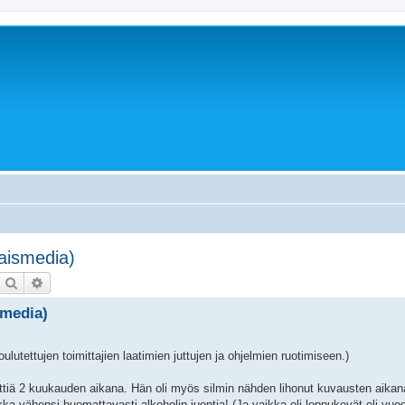
laismedia)
Etsi
Tarkennettu haku
smedia)
lutettujen toimittajien laatimien juttujen ja ohjelmien ruotimiseen.)
enttiä 2 kuukauden aikana. Hän oli myös silmin nähden lihonut kuvausten aika
ikka vähensi huomattavasti alkoholin juontia! (Ja vaikka oli loppukevät eli vuod