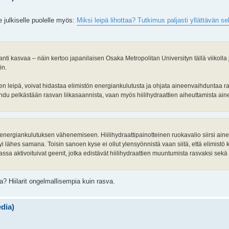
e julkiselle puolelle myös:
Miksi leipä lihottaa? Tutkimus paljasti yllättävän se
ti kasvaa – näin kertoo japanilaisen Osaka Metropolitan Universityn tällä viikolla j
in.
inen leipä, voivat hidastaa elimistön energiankulutusta ja ohjata aineenvaihduntaa ra
johdu pelkästään rasvan liikasaannista, vaan myös hiilihydraattien aiheuttamista ai
i energiankulutuksen vähenemiseen. Hiilihydraattipainotteinen ruokavalio siirsi ain
yi lähes samana. Toisin sanoen kyse ei ollut ylensyönnistä vaan siitä, että elimistö
assa aktivoituivat geenit, jotka edistävät hiilihydraattien muuntumista rasvaksi se
a? Hiilarit ongelmallisempia kuin rasva.
edia)