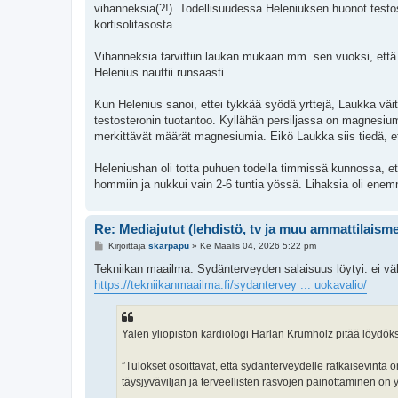
vihanneksia(?!). Todellisuudessa Heleniuksen huonot testo
kortisolitasosta.
Vihanneksia tarvittiin laukan mukaan mm. sen vuoksi, että n
Helenius nauttii runsaasti.
Kun Helenius sanoi, ettei tykkää syödä yrttejä, Laukka väit
testosteronin tuotantoo. Kyllähän persiljassa on magnesiumia,
merkittävät määrät magnesiumia. Eikö Laukka siis tiedä, e
Heleniushan oli totta puhuen todella timmissä kunnossa, et
hommiin ja nukkui vain 2-6 tuntia yössä. Lihaksia oli enemmän
Re: Mediajutut (lehdistö, tv ja muu ammattilaism
V
Kirjoittaja
skarpapu
»
Ke Maalis 04, 2026 5:22 pm
i
e
Tekniikan maailma: Sydänterveyden salaisuus löytyi: ei väh
s
https://tekniikanmaailma.fi/sydantervey ... uokavalio/
t
i
Yalen yliopiston kardiologi Harlan Krumholz pitää löydöks
”Tulokset osoittavat, että sydänterveydelle ratkaisevinta o
täysjyväviljan ja terveellisten rasvojen painottaminen on