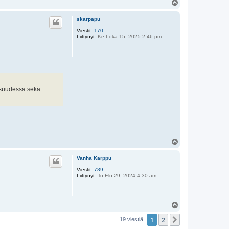
Y
l
ö
skarpapu
s
Viestit:
170
Liittynyt:
Ke Loka 15, 2025 2:46 pm
kisuudessa sekä
Y
l
ö
Vanha Karppu
s
Viestit:
789
Liittynyt:
To Elo 29, 2024 4:30 am
Y
l
1
2
ö
Seuraava
19 viestiä
s