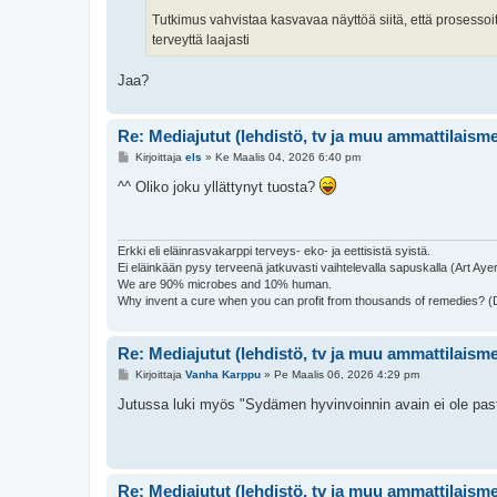
Tutkimus vahvistaa kasvavaa näyttöä siitä, että prosesso
terveyttä laajasti
Jaa?
Re: Mediajutut (lehdistö, tv ja muu ammattilaism
V
Kirjoittaja
els
»
Ke Maalis 04, 2026 6:40 pm
i
e
^^ Oliko joku yllättynyt tuosta?
s
t
i
Erkki eli eläinrasvakarppi terveys- eko- ja eettisistä syistä.
Ei eläinkään pysy terveenä jatkuvasti vaihtelevalla sapuskalla (Art Aye
We are 90% microbes and 10% human.
Why invent a cure when you can profit from thousands of remedies? 
Re: Mediajutut (lehdistö, tv ja muu ammattilaism
V
Kirjoittaja
Vanha Karppu
»
Pe Maalis 06, 2026 4:29 pm
i
e
Jutussa luki myös "Sydämen hyvinvoinnin avain ei ole pas
s
t
i
Re: Mediajutut (lehdistö, tv ja muu ammattilaism