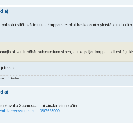
edia)
ljastui yllättävä totuus - Karppaus ei ollut koskaan niin yleistä kuin luultiin.
ppaajia oli varsin vähän suhteutettuna siihen, kuinka paljon karppaus oli esillä jul
 jutussa.
kattu 1 kertaa.
edia)
sruokavalio Suomessa. Tai ainakin sinne päin.
ehti.fi/terveysuutiset ... 08f7623009