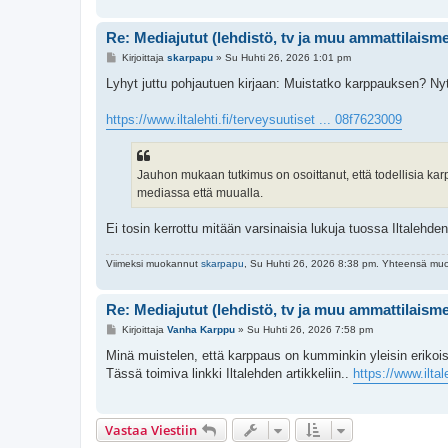
Re: Mediajutut (lehdistö, tv ja muu ammattilaism
V
Kirjoittaja
skarpapu
»
Su Huhti 26, 2026 1:01 pm
i
e
Lyhyt juttu pohjautuen kirjaan: Muistatko karppauksen? Nyt pa
s
t
i
https://www.iltalehti.fi/terveysuutiset ... 08f7623009
Jauhon mukaan tutkimus on osoittanut, että todellisia kar
mediassa että muualla.
Ei tosin kerrottu mitään varsinaisia lukuja tuossa Iltalehden
Viimeksi muokannut
skarpapu
, Su Huhti 26, 2026 8:38 pm. Yhteensä muo
Re: Mediajutut (lehdistö, tv ja muu ammattilaism
V
Kirjoittaja
Vanha Karppu
»
Su Huhti 26, 2026 7:58 pm
i
e
Minä muistelen, että karppaus on kumminkin yleisin erikoi
s
Tässä toimiva linkki Iltalehden artikkeliin..
https://www.iltal
t
i
Vastaa Viestiin