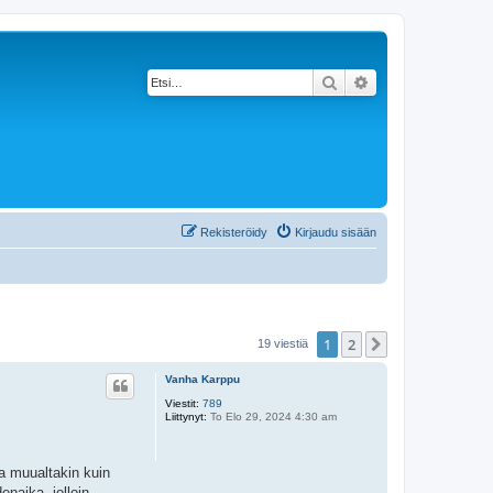
Etsi
Tarkennettu haku
Rekisteröidy
Kirjaudu sisään
1
2
Seuraava
19 viestiä
Vanha Karppu
Viestit:
789
Liittynyt:
To Elo 29, 2024 4:30 am
na muualtakin kuin
enaika, jolloin