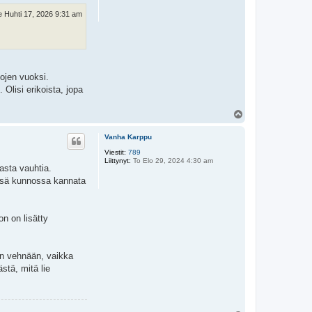
e Huhti 17, 2026 9:31 am
kojen vuoksi.
Olisi erikoista, jopa
Y
l
ö
Vanha Karppu
s
Viestit:
789
Liittynyt:
To Elo 29, 2024 4:30 am
pasta vauhtia.
tässä kunnossa kannata
n on lisätty
ään vehnään, vaikka
stä, mitä lie