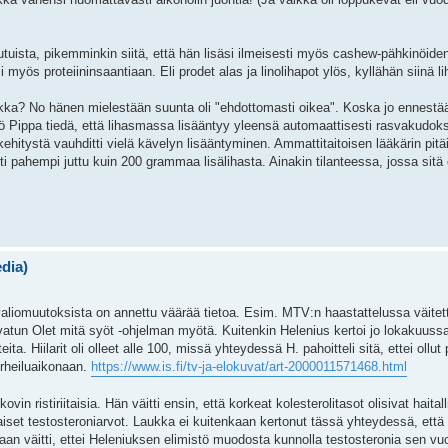
jutuista, pikemminkin siitä, että hän lisäsi ilmeisesti myös cashew-pähkinöid
 myös proteiininsaantiaan. Eli prodet alas ja linolihapot ylös, kyllähän siinä li
ukka? No hänen mielestään suunta oli "ehdottomasti oikea". Koska jo ennestää
eikö Pippa tiedä, että lihasmassa lisääntyy yleensä automaattisesti rasvakudo
ehitystä vauhditti vielä kävelyn lisääntyminen. Ammattitaitoisen lääkärin pitäis
 pahempi juttu kuin 200 grammaa lisälihasta. Ainakin tilanteessa, jossa sitä o
edia)
liomuutoksista on annettu väärää tietoa. Esim. MTV:n haastattelussa väitettii
vatun Olet mitä syöt -ohjelman myötä. Kuitenkin Helenius kertoi jo lokakuuss
ta. Hiilarit oli olleet alle 100, missä yhteydessä H. pahoitteli sitä, ettei ollu
urheiluaikonaan.
https://www.is.fi/tv-ja-elokuvat/art-2000011571468.html
in ristiriitaisia. Hän väitti ensin, että korkeat kolesterolitasot olisivat haita
lhaiset testosteroniarvot. Laukka ei kuitenkaan kertonut tässä yhteydessä, että 
n väitti, ettei Heleniuksen elimistö muodosta kunnolla testosteronia sen vuo