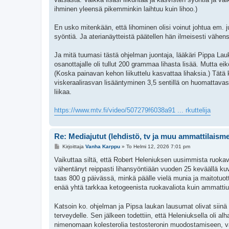
ihminen yleensä pikemminkin laihtuu kuin lihoo.)
En usko mitenkään, että lihominen olisi voinut johtua em. 
syöntiä. Ja aterianäytteistä päätellen hän ilmeisesti vähensi
Ja mitä tuumasi tästä ohjelman juontaja, lääkäri Pippa La
osanottajalle oli tullut 200 grammaa lihasta lisää. Mutta 
(Koska painavan kehon liikuttelu kasvattaa lihaksia.) Tätä k
viskeraalirasvan lisääntyminen 3,5 sentillä on huomattavasti
liikaa.
https://www.mtv.fi/video/507279f6038a91 ... rkuttelija
Re: Mediajutut (lehdistö, tv ja muu ammattilaism
V
Kirjoittaja
Vanha Karppu
»
To Helmi 12, 2026 7:01 pm
i
e
Vaikuttaa siltä, että Robert Heleniuksen uusimmista ruokava
s
vähentänyt reippasti lihansyöntiään vuoden 25 keväällä ku
t
i
taas 800 g päivässä, minkä päälle vielä munia ja maitotuottei
enää yhtä tarkkaa ketogeenista ruokavaliota kuin ammatti
Katsoin ko. ohjelman ja Pipsa laukan lausumat olivat siinä kov
terveydelle. Sen jälkeen todettiin, että Heleniuksella oli a
nimenomaan kolesterolia testosteronin muodostamiseen, vaa