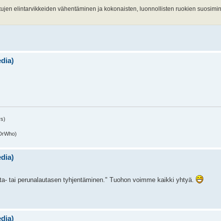
itujen elintarvikkeiden vähentäminen ja kokonaisten, luonnollisten ruokien suosimi
edia)
rs)
(DrWho)
edia)
ta- tai perunalautasen tyhjentäminen." Tuohon voimme kaikki yhtyä.
edia)