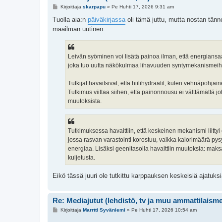
V
Kirjoittaja
skarpapu
»
Pe Huhti 17, 2026 9:31 am
i
e
Tuolla aia:n
päiväkirjassa
oli tämä juttu, mutta nostan tänn
s
maailman uutinen.
t
i
Leivän syöminen voi lisätä painoa ilman, että energiansaan
joka tuo uutta näkökulmaa lihavuuden syntymekanismeih
Tutkijat havaitsivat, että hiilihydraatit, kuten vehnäpohja
Tutkimus viittaa siihen, että painonnousu ei välttämättä 
muutoksista.
Tutkimuksessa havaittiin, että keskeinen mekanismi liitty
jossa rasvan varastointi korostuu, vaikka kalorimäärä pys
energiaa. Lisäksi geenitasolla havaittiin muutoksia: maks
kuljetusta.
Eikö tässä juuri ole tutkittu karppauksen keskeisiä ajatuksi
Re: Mediajutut (lehdistö, tv ja muu ammattilaism
V
Kirjoittaja
Marrtti Syväniemi
»
Pe Huhti 17, 2026 10:54 am
i
e