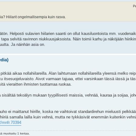
P
sia? Hiilarit ongelmallisempia kuin rasva.
tön. Helposti sulavien hiilarien saanti on ollut kausiluontoista mm. vuodenai
pa selvitä ravinnon niukkuusjaksoista. Näin toimii karhu ja näköjään hiirikin. 
uutta. Ja näinhän asia on.
edia)
kää aikaa nollahiilareilla. Alan laihtumaan nollahiilareilla yleensä melko rei
joku itsesuojeluvaisto. Aivot varmaan tajuaa, ettei varsinkaan tässä iässä ja 
itä vieraitten ihmisten tuottamaa ruokaa.
sisältää tekoälyn mukaan tyypillisesti maissia, vehnää, kauraa ja soijaa, joho
jauho ei maittanut hiirille, koska ne vaihtoivat standardirehun mieluusti pelkk
i hiiriä samalla lailla kuin vehnä, mutta ne tykkäsivät enemmän kuitenkin vehnä
02/mnfr.70394
sä muokattu 1 kertaa.