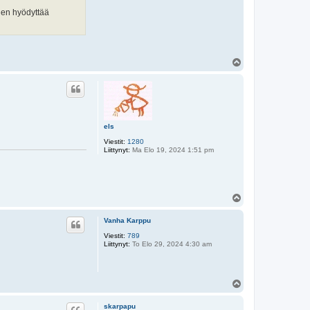
nen hyödyttää
Y
l
ö
s
els
Viestit:
1280
Liittynyt:
Ma Elo 19, 2024 1:51 pm
Y
l
ö
Vanha Karppu
s
Viestit:
789
Liittynyt:
To Elo 29, 2024 4:30 am
Y
l
ö
skarpapu