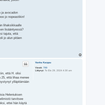
en ja avocadon
hoo jo nopeastikin!
n lihaksikkaalle
ksen lisääntyessä?
i tajuta, että
li jo alun pitäen
Y
l
ö
Vanha Karppu
s
Viestit:
789
Liittynyt:
To Elo 29, 2024 4:30 am
n, että H. olisi
a 25, että lihaa menee
t pystynyt ylläpitämään
llisia Heleniuksen
elimistö tarvitsee
ksi, ettei hän käytä