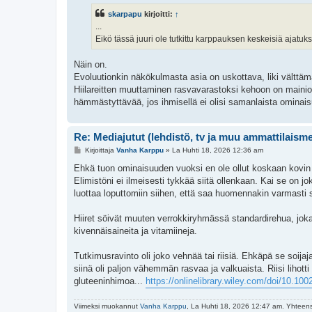
s
skarpapu
kirjoitti:
↑
t
i
...
Eikö tässä juuri ole tutkittu karppauksen keskeisiä ajatuk
Näin on.
Evoluutionkin näkökulmasta asia on uskottava, liki välttämä
Hiilareitten muuttaminen rasvavarastoksi kehoon on mainio ta
hämmästyttävää, jos ihmisellä ei olisi samanlaista ominais
Re: Mediajutut (lehdistö, tv ja muu ammattilaism
V
Kirjoittaja
Vanha Karppu
»
La Huhti 18, 2026 12:36 am
i
e
Ehkä tuon ominaisuuden vuoksi en ole ollut koskaan kovin pit
s
Elimistöni ei ilmeisesti tykkää siitä ollenkaan. Kai se on 
t
i
luottaa loputtomiin siihen, että saa huomennakin varmasti s
Hiiret söivät muuten verrokkiryhmässä standardirehua, joka 
kivennäisaineita ja vitamiineja.
Tutkimusravinto oli joko vehnää tai riisiä. Ehkäpä se soija
siinä oli paljon vähemmän rasvaa ja valkuaista. Riisi lihott
gluteeninhimoa...
https://onlinelibrary.wiley.com/doi/10.10
Viimeksi muokannut
Vanha Karppu
, La Huhti 18, 2026 12:47 am. Yhteen