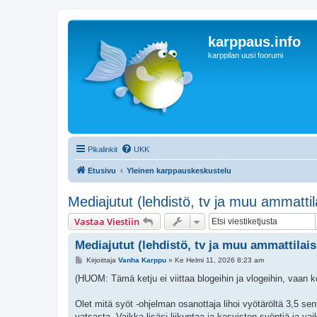
karppaus.info
karppilan uusi foorumi
Pikalinkit
UKK
Etusivu
Yleinen karppauskeskustelu
Mediajutut (lehdistö, tv ja muu ammatti
Vastaa Viestiin
Mediajutut (lehdistö, tv ja muu ammattilai
V
Kirjoittaja
Vanha Karppu
»
Ke Helmi 11, 2026 8:23 am
i
e
(HUOM: Tämä ketju ei viittaa blogeihin ja vlogeihin, vaan kou
s
t
i
Olet mitä syöt -ohjelman osanottaja lihoi vyötäröltä 3,5 s
vatsasta. Vaikka lisäsi liikuntaa ja kasvisten syöntiä ja va