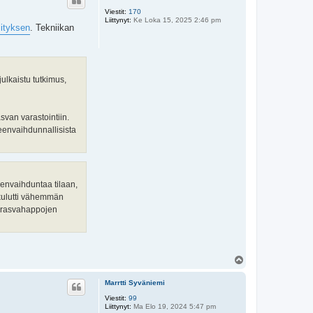
s
Viestit:
170
Liittynyt:
Ke Loka 15, 2025 2:46 pm
lityksen
. Tekniikan
ulkaistu tutkimus,
svan varastointiin.
neenvaihdunnallisista
eenvaihduntaa tilaan,
 kulutti vähemmän
kä rasvahappojen
Y
l
ö
Marrtti Syväniemi
s
Viestit:
99
Liittynyt:
Ma Elo 19, 2024 5:47 pm