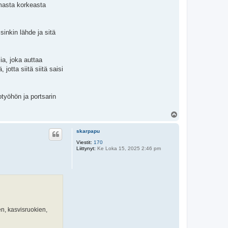
amasta korkeasta
inkin lähde ja sitä
ia, joka auttaa
jotta siitä siitä saisi
työhön ja portsarin
Y
l
ö
skarpapu
s
Viestit:
170
Liittynyt:
Ke Loka 15, 2025 2:46 pm
en, kasvisruokien,