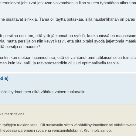
steroniarvot johtuivat jatkuvan valvomisen ja liian suuren työmäärän aiheutt
e sisältävät sinkkiä. Tämä oli täyttä potaskaa, sillä naudanlihahan on paras s
ti persiljaa osoitten, että yrttejä kannattaa syödä, koska niissä on magnesium
 mutta persilja on niin kevyt kasvi, että sitä pitäisi syödä järjettömiä määriä, 
ttä persilja on mauste?
enkin kun otetaan huomioon se, että oli vaihtanut ammattilaisurheilun toimisto
 kuin laki sallii ja rasvaprosenttikin oli juuri optimaalisella tasolla
edia)
ähiilihydraattinen eikä vähärasvainen ruokavalio
iä merkittävinä.
n syötyjen ruokien laatu. Oli ruokavalio sitten vähähiilihydraattinen tai vähärasvain
 yhteydessä parempiin sydän- ja verisuonituloksiin”, Krumholz sanoo.