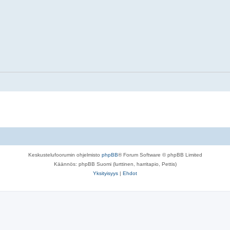
Keskustelufoorumin ohjelmisto
phpBB
® Forum Software © phpBB Limited
Käännös: phpBB Suomi (lurttinen, harritapio, Pettis)
Yksityisyys
|
Ehdot