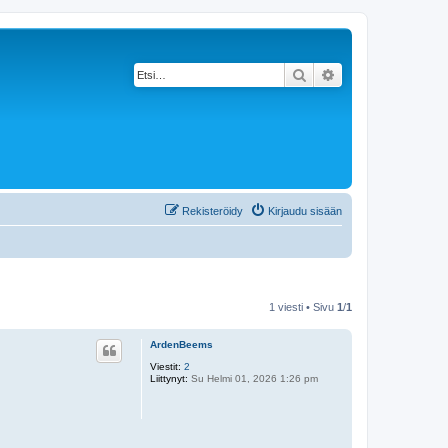
Etsi
Tarkennettu haku
Rekisteröidy
Kirjaudu sisään
1 viesti • Sivu
1
/
1
ArdenBeems
Viestit:
2
Liittynyt:
Su Helmi 01, 2026 1:26 pm