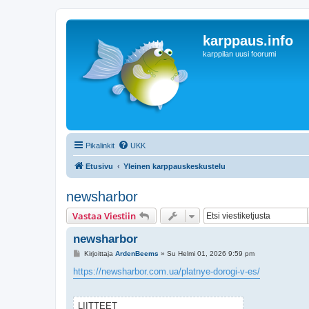
karppaus.info
karppilan uusi foorumi
Pikalinkit
UKK
Etusivu
Yleinen karppauskeskustelu
newsharbor
Vastaa Viestiin
newsharbor
V
Kirjoittaja
ArdenBeems
»
Su Helmi 01, 2026 9:59 pm
i
e
https://newsharbor.com.ua/platnye-dorogi-v-es/
s
t
i
LIITTEET