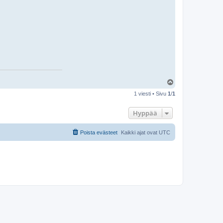
Y
l
1 viesti • Sivu
1
/
1
ö
s
Hyppää
Poista evästeet
Kaikki ajat ovat
UTC