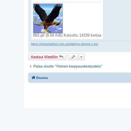
883.gif (8.69 KiB) Katsottu 14339 kertaa
https://newsharbor.com.ua/platnye-dorogi-v-es/
Vastaa Viestiin
Palaa sivulle “Yleinen karppauskeskustelu”
Etusivu