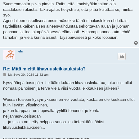
Suomenmaalta pilvin pimein. Paitsi että ilmaistyökin taitaa olla
säädöksien alaista. Taka-ajatus tietysti se, että pitää kuluttaa se, minkä
syö.
Agendalleen uskollisena ensimmäiseksi tämä maalaislekuri ehdottaisi
täydellistä kaikenlaisen aineenvaihduntaa sekoittavan ruuan ja juoman
pannaan laittoa jokapäiväisessä elämässä. Helpompi sanoa kuin tehdä
tämäkin, ja vielä kurinalaisesti, täyspäiväisesti ja koko loppuiän.
els
Re: Mitä mieltä lihavuusleikkauksista?
V
Ma Syys 30, 2024 11:42 am
i
e
Kysytäänpä toisinpäin: tietääkö kukaan lihavuusleikattua, joka olisi ollut
s
normaalipainoinen ja terve vielä viisi vuotta leikkauksen jälkeen?
t
i
Weeran toiseen kysymykseen en voi vastata, koska en ole koskaan ollut
kuin lievästi ylipainoinen,
ja kun karppaus on sopivalla tyylillä tehonnut jo kohta
neljännesvuosisadan
... ja silloin on tietty helppoa sanoa: en tietenkään lähtisi
lihavuusleikkaukseen...
Erkki eli eläinrasvakarppi terveys- eko- ja eettisistä syistä.