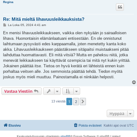
Regina
Re: Mitä mieltä lihavuusleikkauksista?
V
La Loka 05, 2024 4:41 am
i
e
En menisi lihavuusleikkaukseen, vaikka olen nykyään jo sairaalloisen
s
lihava. Huonontaisin elämänlaatuani entisestään. En ole onnistunut
t
i
laihtumaan pysyvästi edes karppaamalla, joten menetetty kanta koko
akka. Lihavuusleikkaukseen päästäkseen sitäpaitsi muistaakseni pitää
laihduttaa huomattavasti. Eli mitä vitsiä? Mutta en paheksu niitä, jotka
menevät leikkaukseen tai käyttävät ozempicia tai mitä nyt kukin yrittää.
Jokainen päättää itse. Tietoa on hyvä kerätä eri lähteistä ennen kuin
porhaltaa veitsen alle. Jos semmoista päättää tehdä. Tiedon myötä
joskus myös mieli muuttuu. Painostamalla ei niinkään helposti.
Vastaa Viestiin
1
2
Seuraava
13 viestiä
Hyppää
Etusivu
Poista evästeet
Kaikki ajat ovat
UTC
Keskustelufoorumin ohjelmisto
phpBB
® Forum Software © phpBB Limited