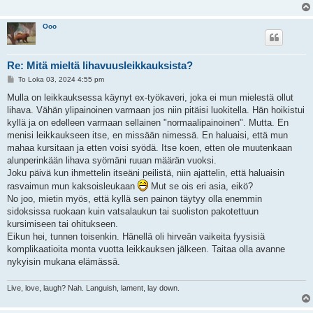
Ooo
Re: Mitä mieltä lihavuusleikkauksista?
V
To Loka 03, 2024 4:55 pm
i
e
Mulla on leikkauksessa käynyt ex-työkaveri, joka ei mun mielestä ollut
s
lihava. Vähän ylipainoinen varmaan jos niin pitäisi luokitella. Hän hoikistui
t
i
kyllä ja on edelleen varmaan sellainen "normaalipainoinen". Mutta. En
menisi leikkaukseen itse, en missään nimessä. En haluaisi, että mun
mahaa kursitaan ja etten voisi syödä. Itse koen, etten ole muutenkaan
alunperinkään lihava syömäni ruuan määrän vuoksi.
Joku päivä kun ihmettelin itseäni peilistä, niin ajattelin, että haluaisin
rasvaimun mun kaksoisleukaan
Mut se ois eri asia, eikö?
No joo, mietin myös, että kyllä sen painon täytyy olla enemmin
sidoksissa ruokaan kuin vatsalaukun tai suoliston pakotettuun
kursimiseen tai ohitukseen.
Eikun hei, tunnen toisenkin. Hänellä oli hirveän vaikeita fyysisiä
komplikaatioita monta vuotta leikkauksen jälkeen. Taitaa olla avanne
nykyisin mukana elämässä.
Live, love, laugh? Nah. Languish, lament, lay down.