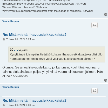
Ei eläinkään pysy terveenä jatkuvasti vaihtelevalla sapuskalla (Art Ayers)
We are 90% microbes and 10% human.
Why invent a cure when you can profit from thousands of remedies? (DrWho)
Vanha Karppu
Re: Mitä mieltä lihavuusleikkauksista?
V
Ti Loka 01, 2024 3:24 am
i
e
s
els
kirjoitti:
↑
t
i
Kysytäänpä toisinpäin: tietääkö kukaan lihavuusleikattua, joka olisi ollut
normaalipainoinen ja terve vielä viisi vuotta leikkauksen jälkeen?
Glumps. Se ainoa lihavuusleikattu, jonka tunsin, kuoli tänä vuonna. Ei
tainnut elää ainakaan paljoa yli yli viittä vuotta leikkauksen jälkeen. Hän
oli noin 55-vuotias.
Vanha Karppu
Re: Mitä mieltä lihavuusleikkauksista?
V
Ti Loka 01, 2024 3:31 am
i