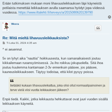
e
Erään tutkimuksen mukaan moni lihavuusleikkauksen läpi käyneistä
s
potilaista menettää leikkauksen avulla saamansa hyödyt jopa viidessä
t
i
vuodessa.
https://www.iltalehti.fi/terveys/a/2015080620139790
Weera
Re: Mitä mieltä lihavuusleikkauksista?
V
Ti Loka 01, 2024 4:35 am
i
e
^ ei aeuennut.
s
t
i
5v on lyhyt aika "nauttia" hoikkuusesta, kun samanaikaisesti joutuu
kikkailemaan ruoansyömisessä. Ja iho roikkuu jokupuolella. Sitä ihoa
joutuu kuulemma kantamaan 2-3v ennenkuin pääsee, jos pääsee,
kauneusleikkaukseen. Täytyy todistaa, että kilot pysyy poissa.
tietääkö kukaan lihavuusleikattua, joka olisi ollut normaalipainoinen ja
terve vielä viisi vuotta leikkauksen jälkeen?
Enpä tiedä. Kaikki, jotka leikkausta hehkuttavat ovat juuri vuoden sisällä
leikkauksen käyneitä.