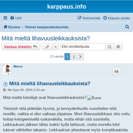
karppaus.info
UKK
Rekisteröidy
Kirjaudu sisään
E
Etusivu
Yleinen karppauskeskustelu
t
Mitä mieltä lihavuusleikkauksista?
s
Etsi
Tarken
Vastaa Viestiin
i
1
2
Seuraava
13 viestiä
Weera
Mitä mieltä lihavuusleikkauksista?
V
Ma Syys 30, 2024 2:42 am
i
e
Mitä mieltä ketoilijat ovat lihavuusleikkauksista?
s
t
i
Yleisesti niitä pidetään hyvinä, ja terveydenhuolto suosittelee niitä
monille, vaikka ei olisi vaikeaa ylipainoa. Moni lihavuusleikkaus olisi voitu
hoitaa ketogeenisellä ruokavaliolla, mutta eihän sitä suositella.
Leikkauksen jälkeen lähes kaikki kyllä laihtuvat, mutta monella kilot
tulevat vähitellen takaisin. Leikkaukset aiheuttavat myös komplikaatioita