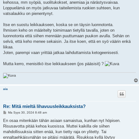
kehossa, mm syöpiä, suolitukokset, anemiaa ja närästysvaivaa.
Loppuelämä on myös jatkuvaa taiteilemista ruokien suhteen, kun
vatsalaukku on pienentynyt.
Itse en suostu leikkaukseen, koska se on täysin luonnotonta.
Ihmisen keho on määritelty toimimaan tietyllä tavalla, joten on
luonnotonta että siihen mennään puuttumaan puukon avulla. Sehän on
selvä, että keho menee sekaisin. Ja itse koen, että en syö väärin enkä
liikaa.
Joten, parempi vaan yrittää jatkaa laihduttamista ketogeenisesti.
Mutta kerro, menisitkö itse leikkaukseen (jos pääsisit) ?
aia
Re: Mitä mieltä lihavuusleikkauksista?
V
Ma Syys 30, 2024 8:48 am
i
e
En osaa mitenkään tähän asiaan samaistua, kunhan nyt höpisen.
s
Risusavotta pitää kehoa kuosissa. Muttei kaikilla ole siihen
t
i
mahdollisuuksia sitten enää, kun tietty raja on ylitetty. Tai
ennaltaehkäisynähän se pitäisi määrätä. Risukkoa kyllä löytyy