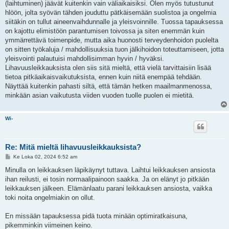
(laihtuminen) jäävät kuitenkin vain väliaikaisiksi. Olen myös tutustunut
hlöön, jolta syövän tähden jouduttu pätkäisemään suolistoa ja ongelmia
siitäkin on tullut aineenvaihdunnalle ja yleisvoinnille. Tuossa tapauksessa
on kajottu elimistöön parantumisen toivossa ja siten enemmän kuin
ymmärrettävä toimenpide, mutta aika huonosti terveydenhoidon puolelta
on sitten työkaluja / mahdollisuuksia tuon jälkihoidon toteuttamiseen, jotta
yleisvointi palautuisi mahdollisimman hyvin / hyväksi.
Lihavuusleikkauksista olen siis sitä mieltä, että vielä tarvittaisiin lisää
tietoa pitkäaikaisvaikutuksista, ennen kuin niitä enempää tehdään.
Näyttää kuitenkin pahasti siltä, että tämän hetken maailmanmenossa,
minkään asian vaikutusta viiden vuoden tuolle puolen ei mietitä.
Wi-
Re: Mitä mieltä lihavuusleikkauksista?
V
Ke Loka 02, 2024 6:52 am
i
e
Minulla on leikkauksen läpikäynyt tuttava. Laihtui leikkauksen ansiosta
s
ihan reilusti, ei tosin normaalipainoon saakka. Ja on elänyt jo pitkään
t
i
leikkauksen jälkeen. Elämänlaatu parani leikkauksen ansiosta, vaikka
toki noita ongelmiakin on ollut.
En missään tapauksessa pidä tuota minään optimiratkaisuna,
pikemminkin viimeinen keino.