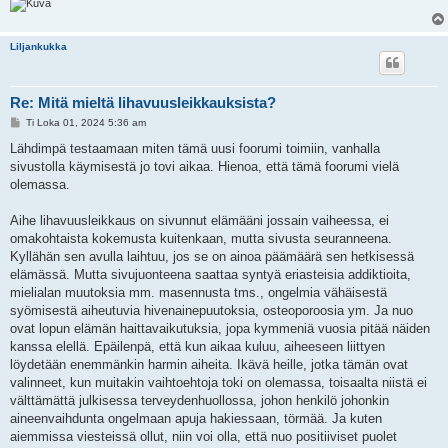
Liljankukka
Re: Mitä mieltä lihavuusleikkauksista?
V
Ti Loka 01, 2024 5:36 am
i
e
Lähdimpä testaamaan miten tämä uusi foorumi toimiin, vanhalla
s
sivustolla käymisestä jo tovi aikaa. Hienoa, että tämä foorumi vielä
t
i
olemassa.
Aihe lihavuusleikkaus on sivunnut elämääni jossain vaiheessa, ei
omakohtaista kokemusta kuitenkaan, mutta sivusta seuranneena.
Kyllähän sen avulla laihtuu, jos se on ainoa päämäärä sen hetkisessä
elämässä. Mutta sivujuonteena saattaa syntyä eriasteisia addiktioita,
mielialan muutoksia mm. masennusta tms., ongelmia vähäisestä
syömisestä aiheutuvia hivenainepuutoksia, osteoporoosia ym. Ja nuo
ovat lopun elämän haittavaikutuksia, jopa kymmeniä vuosia pitää näiden
kanssa elellä. Epäilenpä, että kun aikaa kuluu, aiheeseen liittyen
löydetään enemmänkin harmin aiheita. Ikävä heille, jotka tämän ovat
valinneet, kun muitakin vaihtoehtoja toki on olemassa, toisaalta niistä ei
välttämättä julkisessa terveydenhuollossa, johon henkilö johonkin
aineenvaihdunta ongelmaan apuja hakiessaan, törmää. Ja kuten
aiemmissa viesteissä ollut, niin voi olla, että nuo positiiviset puolet