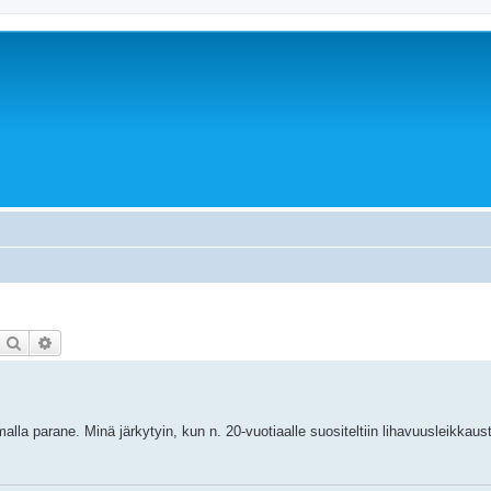
Etsi
Tarkennettu haku
lla parane. Minä järkytyin, kun n. 20-vuotiaalle suositeltiin lihavuusleikkausta