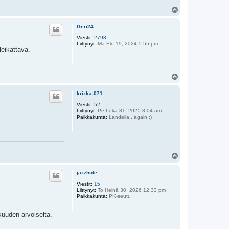
Y
l
ö
Geri24
s
Viestit:
2798
Liittynyt:
Ma Elo 19, 2024 5:55 pm
leikattava.
Y
l
ö
krizka-071
s
Viestit:
52
Liittynyt:
Pe Loka 31, 2025 8:04 am
Paikkakunta:
Landella...again ;)
Y
l
ö
jazzhole
s
Viestit:
15
Liittynyt:
To Heinä 30, 2026 12:33 pm
Paikkakunta:
PK-seutu
kuuden arvoiselta.