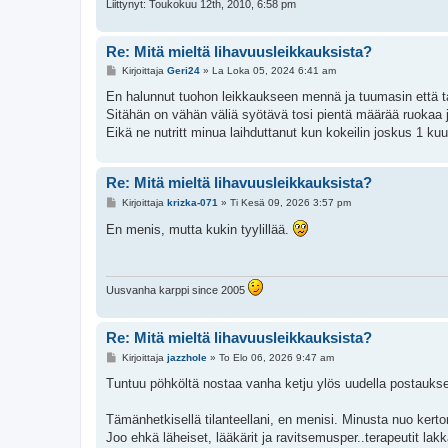
Liittynyt: Toukokuu 12th, 2010, 6:58 pm
Re: Mitä mieltä lihavuusleikkauksista?
V
Kirjoittaja
Geri24
»
La Loka 05, 2024 6:41 am
i
e
En halunnut tuohon leikkaukseen mennä ja tuumasin että tarpe
s
Sitähän on vähän väliä syötävä tosi pientä määrää ruokaa 
t
i
Eikä ne nutritt minua laihduttanut kun kokeilin joskus 1 ku
Re: Mitä mieltä lihavuusleikkauksista?
V
Kirjoittaja
krizka-071
»
Ti Kesä 09, 2026 3:57 pm
i
e
En menis, mutta kukin tyylillää.
s
t
i
Uusvanha karppi since 2005
Re: Mitä mieltä lihavuusleikkauksista?
V
Kirjoittaja
jazzhole
»
To Elo 06, 2026 9:47 am
i
e
Tuntuu pöhköltä nostaa vanha ketju ylös uudella postaukse
s
t
i
Tämänhetkisellä tilanteellani, en menisi. Minusta nuo kerto
Joo ehkä läheiset, lääkärit ja ravitsemusper..terapeutit lakk