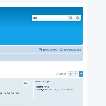
Etsi
Tarkennettu haku
Rekisteröidy
Kirjaudu sisään
1
2
Edellinen
14 viestiä
Greda Carpo
Viestit:
7651
Liittynyt:
Pe Elo 23, 2024 6:30 am
. Siitä oli iso