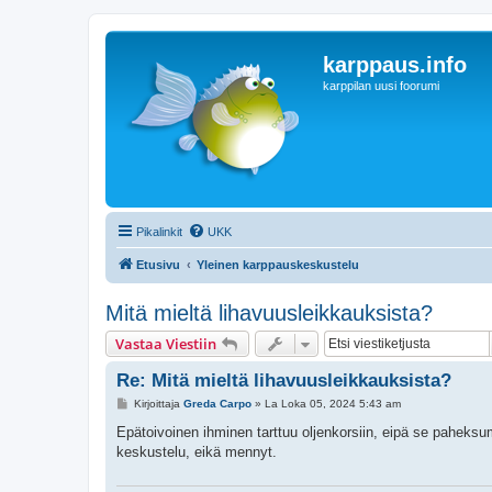
karppaus.info
karppilan uusi foorumi
Pikalinkit
UKK
Etusivu
Yleinen karppauskeskustelu
Mitä mieltä lihavuusleikkauksista?
Vastaa Viestiin
Re: Mitä mieltä lihavuusleikkauksista?
V
Kirjoittaja
Greda Carpo
»
La Loka 05, 2024 5:43 am
i
e
Epätoivoinen ihminen tarttuu oljenkorsiin, eipä se paheksuma
s
keskustelu, eikä mennyt.
t
i