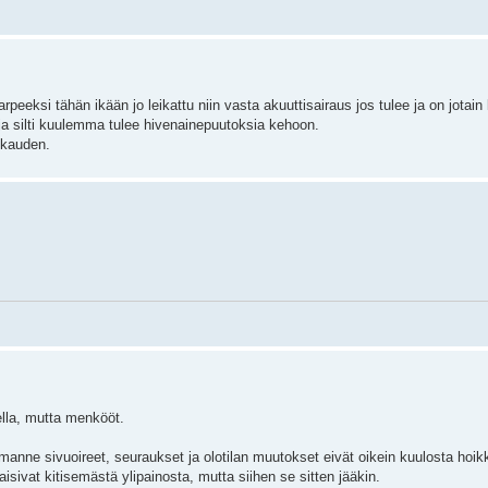
eksi tähän ikään jo leikattu niin vasta akuuttisairaus jos tulee ja on jotain 
ja silti kuulemma tulee hivenainepuutoksia kehoon.
ukauden.
lla, mutta menkööt.
manne sivuoireet, seuraukset ja olotilan muutokset eivät oikein kuulosta hoik
aisivat kitisemästä ylipainosta, mutta siihen se sitten jääkin.