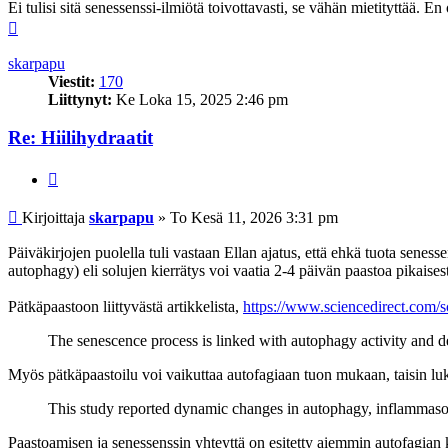
Ei tulisi sitä senessenssi-ilmiötä toivottavasti, se vähän mietityttää. En
Ylös
skarpapu
Viestit:
170
Liittynyt:
Ke Loka 15, 2025 2:46 pm
Re: Hiilihydraatit
Lainaa
Viesti
Kirjoittaja
skarpapu
»
To Kesä 11, 2026 3:31 pm
Päiväkirjojen puolella tuli vastaan Ellan ajatus, että ehkä tuota senesse
autophagy) eli solujen kierrätys voi vaatia 2-4 päivän paastoa pikaisesti
Pätkäpaastoon liittyvästä artikkelista,
https://www.sciencedirect.com/s
The senescence process is linked with autophagy activity and d
Myös pätkäpaastoilu voi vaikuttaa autofagiaan tuon mukaan, taisin lukea
This study reported dynamic changes in autophagy, inflammaso
Paastoamisen ja senessenssin yhteyttä on esitetty aiemmin autofagian 