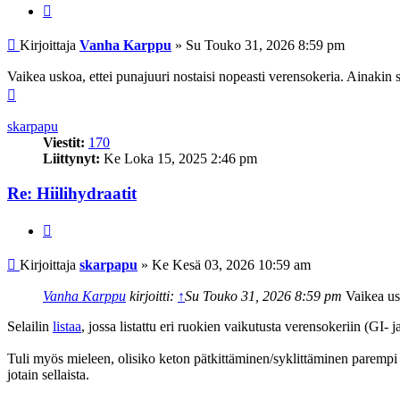
Lainaa
Viesti
Kirjoittaja
Vanha Karppu
»
Su Touko 31, 2026 8:59 pm
Vaikea uskoa, ettei punajuuri nostaisi nopeasti verensokeria. Ainakin 
Ylös
skarpapu
Viestit:
170
Liittynyt:
Ke Loka 15, 2025 2:46 pm
Re: Hiilihydraatit
Lainaa
Viesti
Kirjoittaja
skarpapu
»
Ke Kesä 03, 2026 10:59 am
Vanha Karppu
kirjoitti:
↑
Su Touko 31, 2026 8:59 pm
Vaikea usk
Selailin
listaa
, jossa listattu eri ruokien vaikutusta verensokeriin (GI- 
Tuli myös mieleen, olisiko keton pätkittäminen/syklittäminen parempi te
jotain sellaista.