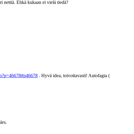
äri nettiä. Ehkä kukaan ei vielä tiedä?
hp?p=46678#p46678
. Hyvä idea, toivottavasti! Autofagia (
les.