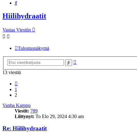
Etsi
Hiilihydraatit
Vastaa Viestiin
Tulostusnäkymä
Tarkennettu
Etsi
haku
13 viestiä
Edellinen
1
2
Vanha Karppu
Viestit:
789
Liittynyt:
To Elo 29, 2024 4:30 am
Re: Hiilihydraatit