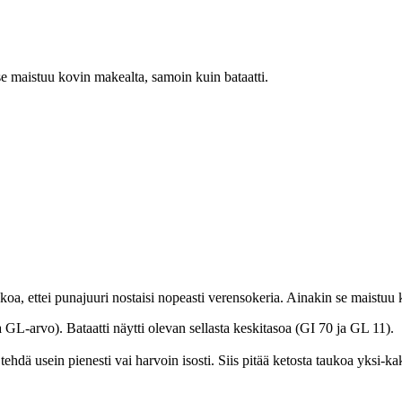
se maistuu kovin makealta, samoin kuin bataatti.
oa, ettei punajuuri nostaisi nopeasti verensokeria. Ainakin se maistuu 
ja GL-arvo). Bataatti näytti olevan sellasta keskitasoa (GI 70 ja GL 11).
hdä usein pienesti vai harvoin isosti. Siis pitää ketosta taukoa yksi-ka