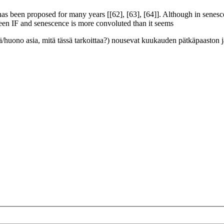
has been proposed for many years [[62], [63], [64]]. Although in senesc
ween IF and senescence is more convoluted than it seems
ä/huono asia, mitä tässä tarkoittaa?) nousevat kuukauden pätkäpaaston j