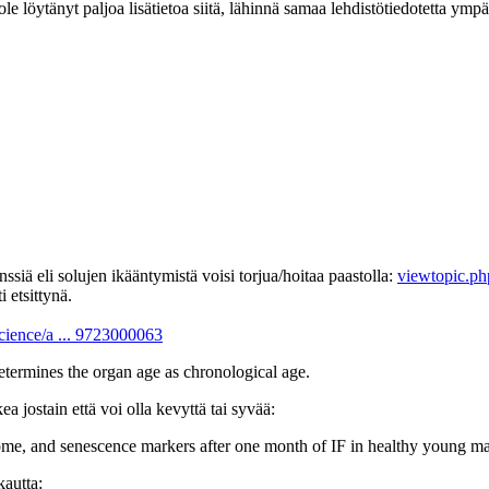
 ole löytänyt paljoa lisätietoa siitä, lähinnä samaa lehdistötiedotetta ymp
nssiä eli solujen ikääntymistä voisi torjua/hoitaa paastolla:
viewtopic.p
 etsittynä.
cience/a ... 9723000063
etermines the organ age as chronological age.
 jostain että voi olla kevyttä tai syvää:
me, and senescence markers after one month of IF in healthy young ma
kautta: