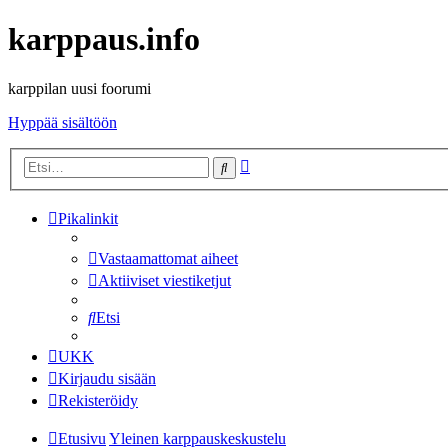
karppaus.info
karppilan uusi foorumi
Hyppää sisältöön
Tarkennettu
Etsi
haku
Pikalinkit
Vastaamattomat aiheet
Aktiiviset viestiketjut
Etsi
UKK
Kirjaudu sisään
Rekisteröidy
Etusivu
Yleinen karppauskeskustelu