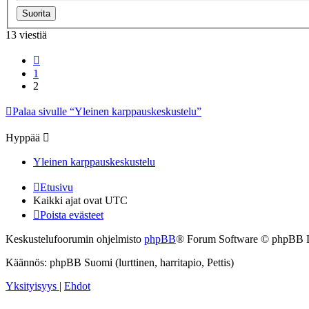
13 viestiä
Edellinen
1
2
Palaa sivulle “Yleinen karppauskeskustelu”
Hyppää
Yleinen karppauskeskustelu
Etusivu
Kaikki ajat ovat
UTC
Poista evästeet
Keskustelufoorumin ohjelmisto
phpBB
® Forum Software © phpBB 
Käännös: phpBB Suomi (lurttinen, harritapio, Pettis)
Yksityisyys
|
Ehdot