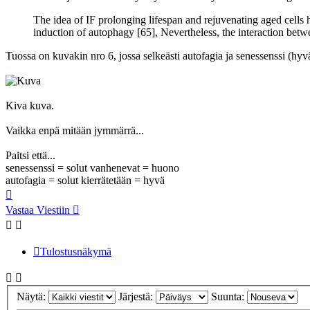
The idea of IF prolonging lifespan and rejuvenating aged cells 
induction of autophagy [65], Nevertheless, the interaction bet
Tuossa on kuvakin nro 6, jossa selkeästi autofagia ja senessenssi (hyv
Kiva kuva.
Vaikka enpä mitään jymmärrä...
Paitsi että...
senessenssi = solut vanhenevat = huono
autofagia = solut kierrätetään = hyvä
Ylös
Vastaa Viestiin
Tulostusnäkymä
Näytä:
Järjestä:
Suunta: