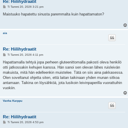
Re: Hiilihydraatit
V
Ti Tammi 20, 2026 3:21 pm
i
e
Maistuuko hapatettu sinusta paremmalta kuin hapattamaton?
s
t
i
aia
Re: Hiilihydraatit
V
Ti Tammi 20, 2026 4:11 pm
i
e
Hapattamalla tehtyä jopa perheen gluteenittomalla pakosti oleva henkilö
s
otti jatkossakin kehujen kanssa. Hän sanoi sen olevan lähes ruisleivän
t
i
makuista, mitä hän edelleenkin muistelee. Tätä on siis aina pakkasessa.
Olen soveltanut ohjetta siten, että laitan taikinaan yhden munan sitkoa
antamaan. Taikina on löysähköä, jota lusikoin leivinpaperilla vuorattuihin
vuokiin.
Vanha Karppu
Re: Hiilihydraatit
V
Ti Tammi 20, 2026 4:53 pm
i