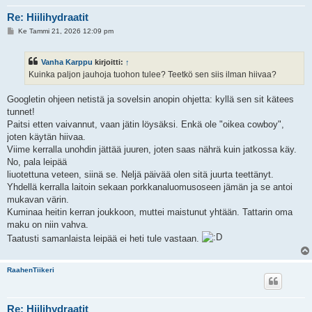
Re: Hiilihydraatit
V
Ke Tammi 21, 2026 12:09 pm
i
e
s
Vanha Karppu
kirjoitti:
↑
t
i
Kuinka paljon jauhoja tuohon tulee? Teetkö sen siis ilman hiivaa?
Googletin ohjeen netistä ja sovelsin anopin ohjetta: kyllä sen sit kätees
tunnet!
Paitsi etten vaivannut, vaan jätin löysäksi. Enkä ole "oikea cowboy",
joten käytän hiivaa.
Viime kerralla unohdin jättää juuren, joten saas nährä kuin jatkossa käy.
No, pala leipää
liuotettuna veteen, siinä se. Neljä päivää olen sitä juurta teettänyt.
Yhdellä kerralla laitoin sekaan porkkanaluomusoseen jämän ja se antoi
mukavan värin.
Kuminaa heitin kerran joukkoon, muttei maistunut yhtään. Tattarin oma
maku on niin vahva.
Taatusti samanlaista leipää ei heti tule vastaan.
RaahenTiikeri
Re: Hiilihydraatit