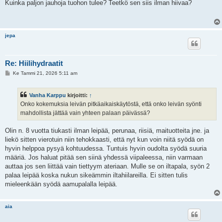
e
Kuinka paljon jauhoja tuohon tulee? Teetkö sen siis ilman hiivaa?
s
t
i
jepa
Re: Hiilihydraatit
V
Ke Tammi 21, 2026 5:11 am
i
e
s
Vanha Karppu
kirjoitti:
↑
t
i
Onko kokemuksia leivän pitkäaikaiskäytöstä, että onko leivän syönti
mahdollista jättää vain yhteen palaan päivässä?
Olin n. 8 vuotta tiukasti ilman leipää, perunaa, riisiä, maituotteita jne. ja
liekö sitten vierotuin niin tehokkaasti, että nyt kun voin niitä syödä on
hyvin helppoa pysyä kohtuudessa. Tuntuis hyvin oudolta syödä suuria
määriä. Jos haluat pitää sen siinä yhdessä viipaleessa, niin varmaan
auttaa jos sen liittää vain tiettyym ateriaan. Mulle se on iltapala, syön 2
palaa leipää koska nukun sikeämmin iltahiilareilla. Ei sitten tulis
mieleenkään syödä aamupalalla leipää.
aia