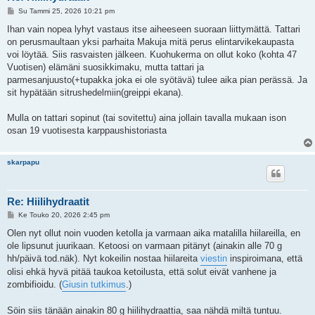
V
Su Tammi 25, 2026 10:21 pm
i
e
Ihan vain nopea lyhyt vastaus itse aiheeseen suoraan liittymättä. Tattari
s
on perusmaultaan yksi parhaita Makuja mitä perus elintarvikekaupasta
t
i
voi löytää. Siis rasvaisten jälkeen. Kuohukerma on ollut koko (kohta 47
Vuotisen) elämäni suosikkimaku, mutta tattari ja
parmesanjuusto(+tupakka joka ei ole syötävä) tulee aika pian perässä. Ja
sit hypätään sitrushedelmiin(greippi ekana).
Mulla on tattari sopinut (tai sovitettu) aina jollain tavalla mukaan ison
osan 19 vuotisesta karppaushistoriasta
skarpapu
Re: Hiilihydraatit
V
Ke Touko 20, 2026 2:45 pm
i
e
Olen nyt ollut noin vuoden ketolla ja varmaan aika matalilla hiilareilla, en
s
ole lipsunut juurikaan. Ketoosi on varmaan pitänyt (ainakin alle 70 g
t
i
hh/päivä tod.näk). Nyt kokeilin nostaa hiilareita
viestin
inspiroimana, että
olisi ehkä hyvä pitää taukoa ketoilusta, että solut eivät vanhene ja
zombifioidu. (
Giusin tutkimus
.)
Söin siis tänään ainakin 80 g hiilihydraattia, saa nähdä miltä tuntuu.