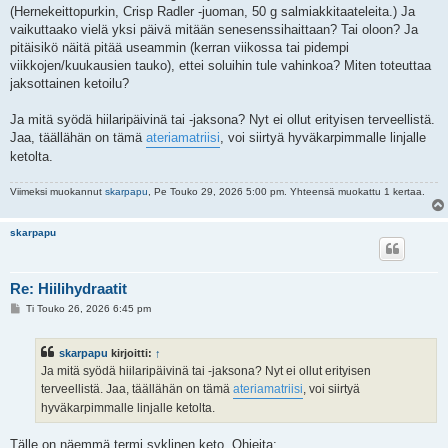
(Hernekeittopurkin, Crisp Radler -juoman, 50 g salmiakkitaateleita.) Ja
vaikuttaako vielä yksi päivä mitään senesenssihaittaan? Tai oloon? Ja
pitäisikö näitä pitää useammin (kerran viikossa tai pidempi
viikkojen/kuukausien tauko), ettei soluihin tule vahinkoa? Miten toteuttaa
jaksottainen ketoilu?
Ja mitä syödä hiilaripäivinä tai -jaksona? Nyt ei ollut erityisen terveellistä.
Jaa, täällähän on tämä
ateriamatriisi
, voi siirtyä hyväkarpimmalle linjalle
ketolta.
Viimeksi muokannut
skarpapu
, Pe Touko 29, 2026 5:00 pm. Yhteensä muokattu 1 kertaa.
skarpapu
Re: Hiilihydraatit
V
Ti Touko 26, 2026 6:45 pm
i
e
s
skarpapu
kirjoitti:
↑
t
i
Ja mitä syödä hiilaripäivinä tai -jaksona? Nyt ei ollut erityisen
terveellistä. Jaa, täällähän on tämä
ateriamatriisi
, voi siirtyä
hyväkarpimmalle linjalle ketolta.
Tälle on näemmä termi syklinen keto. Ohjeita: