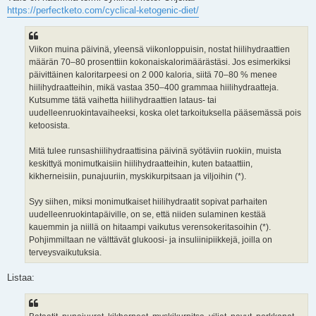
https://perfectketo.com/cyclical-ketogenic-diet/
Viikon muina päivinä, yleensä viikonloppuisin, nostat hiilihydraattien
määrän 70–80 prosenttiin kokonaiskalorimäärästäsi. Jos esimerkiksi
päivittäinen kaloritarpeesi on 2 000 kaloria, siitä 70–80 % menee
hiilihydraatteihin, mikä vastaa 350–400 grammaa hiilihydraatteja.
Kutsumme tätä vaihetta hiilihydraattien lataus- tai
uudelleenruokintavaiheeksi, koska olet tarkoituksella pääsemässä pois
ketoosista.
Mitä tulee runsashiilihydraattisina päivinä syötäviin ruokiin, muista
keskittyä monimutkaisiin hiilihydraatteihin, kuten bataattiin,
kikherneisiin, punajuuriin, myskikurpitsaan ja viljoihin (*).
Syy siihen, miksi monimutkaiset hiilihydraatit sopivat parhaiten
uudelleenruokintapäiville, on se, että niiden sulaminen kestää
kauemmin ja niillä on hitaampi vaikutus verensokeritasoihin (*).
Pohjimmiltaan ne välttävät glukoosi- ja insuliinipiikkejä, joilla on
terveysvaikutuksia.
Listaa: