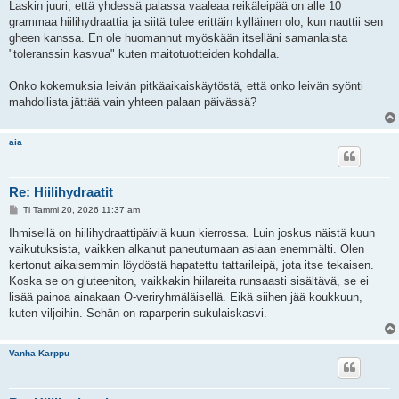
Laskin juuri, että yhdessä palassa vaaleaa reikäleipää on alle 10
grammaa hiilihydraattia ja siitä tulee erittäin kylläinen olo, kun nauttii sen
gheen kanssa. En ole huomannut myöskään itselläni samanlaista
"toleranssin kasvua" kuten maitotuotteiden kohdalla.
Onko kokemuksia leivän pitkäaikaiskäytöstä, että onko leivän syönti
mahdollista jättää vain yhteen palaan päivässä?
aia
Re: Hiilihydraatit
V
Ti Tammi 20, 2026 11:37 am
i
e
Ihmisellä on hiilihydraattipäiviä kuun kierrossa. Luin joskus näistä kuun
s
vaikutuksista, vaikken alkanut paneutumaan asiaan enemmälti. Olen
t
i
kertonut aikaisemmin löydöstä hapatettu tattarileipä, jota itse tekaisen.
Koska se on gluteeniton, vaikkakin hiilareita runsaasti sisältävä, se ei
lisää painoa ainakaan O-veriryhmäläisellä. Eikä siihen jää koukkuun,
kuten viljoihin. Sehän on raparperin sukulaiskasvi.
Vanha Karppu