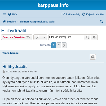
karppaus.info
UKK
Rekisteröidy
Kirjaudu sisään
E
Etusivu
Yleinen karppauskeskustelu
t
Hiilihydraatit
s
Etsi
Tarken
Vastaa Viestiin
i
1
2
Seuraava
13 viestiä
Vanha Karppu
Hiilihydraatit
V
Su Tammi 18, 2026 4:05 pm
i
e
Olen löytänyt leivän uudelleen, monen vuoden tauon jälkeen. Olen ollut
s
syksystä asti hyvin niukilla hiilareilla, olin pitkään ihan karnivoorillakin.
t
i
Nyt olen kuitenkin pystynyt lisäämään jonkin verran liikuntaa, minkä
vuoksi on tehnyt tavallista enemmän mieli syödä hiilareita.
Leipä on todella helppo hiilarinlähde, koska sen eteen ei tarvitse tehdä
mitään muuta kuin ottaa viipale pakastimesta ja käyttää se mikrossa.