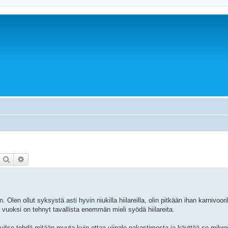
Etsi
Tarkennettu haku
len ollut syksystä asti hyvin niukilla hiilareilla, olin pitkään ihan karnivoori
 vuoksi on tehnyt tavallista enemmän mieli syödä hiilareita.
arvitse tehdä mitään muuta kuin ottaa viipale pakastimesta ja käyttää se mikros