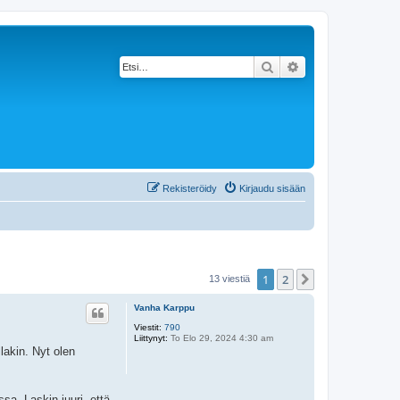
Etsi
Tarkennettu haku
Rekisteröidy
Kirjaudu sisään
1
2
Seuraava
13 viestiä
Vanha Karppu
Viestit:
790
Liittynyt:
To Elo 29, 2024 4:30 am
llakin. Nyt olen
sa. Laskin juuri, että