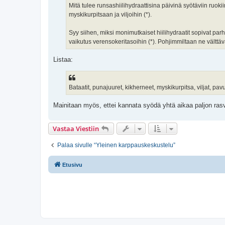
Mitä tulee runsashiilihydraattisina päivinä syötäviin ruokii
myskikurpitsaan ja viljoihin (*).
Syy siihen, miksi monimutkaiset hiilihydraatit sopivat par
vaikutus verensokeritasoihin (*). Pohjimmiltaan ne välttävät
Listaa:
Bataatit, punajuuret, kikherneet, myskikurpitsa, viljat, p
Mainitaan myös, ettei kannata syödä yhtä aikaa paljon rasvaa
Vastaa Viestiin
Palaa sivulle “Yleinen karppauskeskustelu”
Etusivu