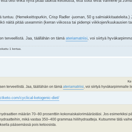
että olisi ehkä hyvä pitää taukoa ketoilusta, että solut eivät vanhene ja zombi
tä tuntuu. (Hernekeittopurkin, Crisp Radler -juoman, 50 g salmiakkitaateleita.) 
kö näitä pitää useammin (kerran viikossa tai pidempi viikkojen/kuukausien tau
isen terveellistä. Jaa, täällähän on tämä
ateriamatriisi
, voi siirtyä hyväkarpimmall
kattu 1 kertaa.
Ke
yisen terveellistä. Jaa, täällähän on tämä
ateriamatriisi
, voi siirtyä hyväkarpimmalle li
ectketo.com/cyclical-ketogenic-diet/
lihydraattien määrän 70–80 prosenttiin kokonaiskalorimäärästäsi. Jos esimerkiksi pä
ihydraatteihin, mikä vastaa 350–400 grammaa hiilihydraatteja. Kutsumme tätä vaihett
tuksella pääsemässä pois ketoosista.