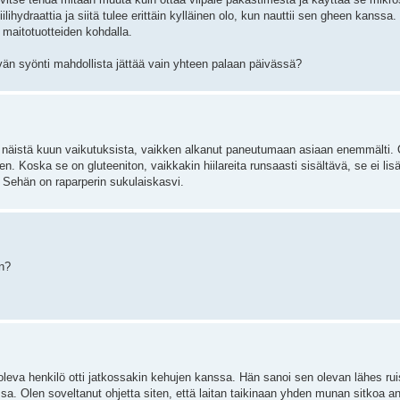
ihydraattia ja siitä tulee erittäin kylläinen olo, kun nauttii sen gheen kanss
 maitotuotteiden kohdalla.
vän syönti mahdollista jättää vain yhteen palaan päivässä?
kus näistä kuun vaikutuksista, vaikken alkanut paneutumaan asiaan enemmälti. 
sen. Koska se on gluteeniton, vaikkakin hiilareita runsaasti sisältävä, se ei li
n. Sehän on raparperin sukulaiskasvi.
n?
oleva henkilö otti jatkossakin kehujen kanssa. Hän sanoi sen olevan lähes ru
sa. Olen soveltanut ohjetta siten, että laitan taikinaan yhden munan sitkoa a