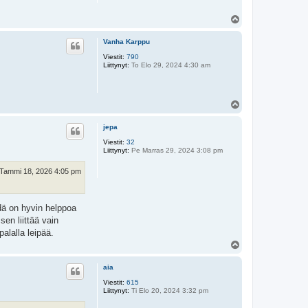
Y
l
ö
Vanha Karppu
s
Viestit:
790
Liittynyt:
To Elo 29, 2024 4:30 am
Y
l
ö
jepa
s
Viestit:
32
Liittynyt:
Pe Marras 29, 2024 3:08 pm
Tammi 18, 2026 4:05 pm
yödä on hyvin helppoa
en liittää vain
alalla leipää.
Y
l
ö
aia
s
Viestit:
615
Liittynyt:
Ti Elo 20, 2024 3:32 pm