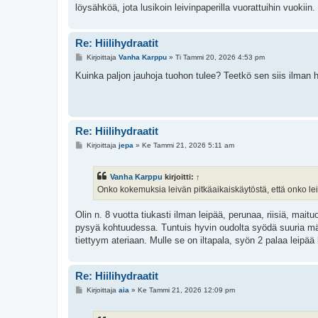
i
löysähköä, jota lusikoin leivinpaperilla vuorattuihin vuokiin.
Re: Hiilihydraatit
V
Kirjoittaja
Vanha Karppu
»
Ti Tammi 20, 2026 4:53 pm
i
e
Kuinka paljon jauhoja tuohon tulee? Teetkö sen siis ilman 
s
t
i
Re: Hiilihydraatit
V
Kirjoittaja
jepa
»
Ke Tammi 21, 2026 5:11 am
i
e
s
Vanha Karppu
kirjoitti:
↑
t
i
Onko kokemuksia leivän pitkäaikaiskäytöstä, että onko le
Olin n. 8 vuotta tiukasti ilman leipää, perunaa, riisiä, maitu
pysyä kohtuudessa. Tuntuis hyvin oudolta syödä suuria määr
tiettyym ateriaan. Mulle se on iltapala, syön 2 palaa leipää
Re: Hiilihydraatit
V
Kirjoittaja
aia
»
Ke Tammi 21, 2026 12:09 pm
i
e
s