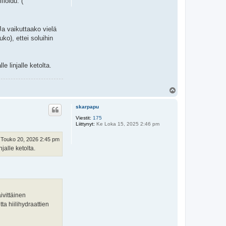
fioidu. (
Ja vaikuttaako vielä
ko), ettei soluihin
e linjalle ketolta.
Y
l
ö
skarpapu
s
Viestit:
175
Liittynyt:
Ke Loka 15, 2025 2:46 pm
 Touko 20, 2026 2:45 pm
njalle ketolta.
ivittäinen
a hiilihydraattien