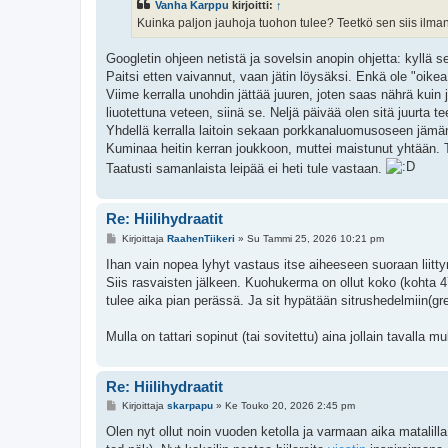
Vanha Karppu
kirjoitti:
↑
t
i
Kuinka paljon jauhoja tuohon tulee? Teetkö sen siis ilma
Googletin ohjeen netistä ja sovelsin anopin ohjetta: kyllä s
Paitsi etten vaivannut, vaan jätin löysäksi. Enkä ole "oike
Viime kerralla unohdin jättää juuren, joten saas nährä kuin 
liuotettuna veteen, siinä se. Neljä päivää olen sitä juurta te
Yhdellä kerralla laitoin sekaan porkkanaluomusoseen jämän
Kuminaa heitin kerran joukkoon, muttei maistunut yhtään. 
Taatusti samanlaista leipää ei heti tule vastaan.
Re: Hiilihydraatit
V
Kirjoittaja
RaahenTiikeri
»
Su Tammi 25, 2026 10:21 pm
i
e
Ihan vain nopea lyhyt vastaus itse aiheeseen suoraan liitt
s
Siis rasvaisten jälkeen. Kuohukerma on ollut koko (kohta 
t
i
tulee aika pian perässä. Ja sit hypätään sitrushedelmiin(gr
Mulla on tattari sopinut (tai sovitettu) aina jollain tavall
Re: Hiilihydraatit
V
Kirjoittaja
skarpapu
»
Ke Touko 20, 2026 2:45 pm
i
e
Olen nyt ollut noin vuoden ketolla ja varmaan aika matalilla 
s