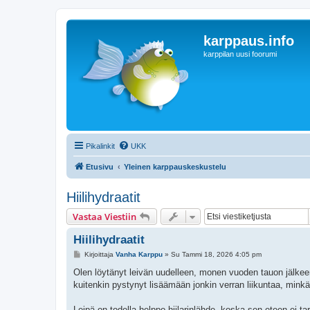
karppaus.info
karppilan uusi foorumi
Pikalinkit
UKK
Etusivu
Yleinen karppauskeskustelu
Hiilihydraatit
Vastaa Viestiin
Hiilihydraatit
V
Kirjoittaja
Vanha Karppu
»
Su Tammi 18, 2026 4:05 pm
i
e
Olen löytänyt leivän uudelleen, monen vuoden tauon jälkeen. O
s
kuitenkin pystynyt lisäämään jonkin verran liikuntaa, minkä
t
i
Leipä on todella helppo hiilarinlähde, koska sen eteen ei t