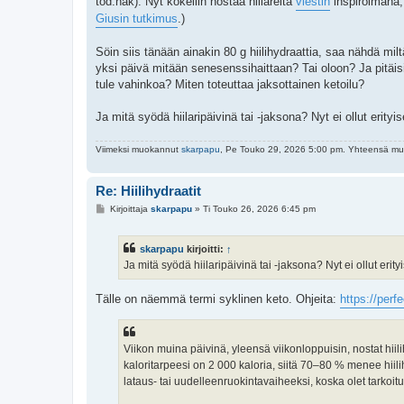
tod.näk). Nyt kokeilin nostaa hiilareita
viestin
inspiroimana, 
t
i
Giusin tutkimus
.)
Söin siis tänään ainakin 80 g hiilihydraattia, saa nähdä mil
yksi päivä mitään senesenssihaittaan? Tai oloon? Ja pitäisi
tule vahinkoa? Miten toteuttaa jaksottainen ketoilu?
Ja mitä syödä hiilaripäivinä tai -jaksona? Nyt ei ollut erity
Viimeksi muokannut
skarpapu
, Pe Touko 29, 2026 5:00 pm. Yhteensä muo
Re: Hiilihydraatit
V
Kirjoittaja
skarpapu
»
Ti Touko 26, 2026 6:45 pm
i
e
s
skarpapu
kirjoitti:
↑
t
i
Ja mitä syödä hiilaripäivinä tai -jaksona? Nyt ei ollut erit
Tälle on näemmä termi syklinen keto. Ohjeita:
https://perf
Viikon muina päivinä, yleensä viikonloppuisin, nostat hii
kaloritarpeesi on 2 000 kaloria, siitä 70–80 % menee hiil
lataus- tai uudelleenruokintavaiheeksi, koska olet tarkoi