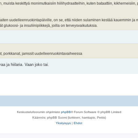
n, muista keskittyä monimutkaisiin hiilihydraatteihin, kuten bataattiin, kikherneisiin,
haiten uudelleenruokintapäiville, on se, että niiden sulaminen kestää kauemmin ja n
 glukoosi- ja insuliinipiikkejä, joilla on terveysvaikutuksia.
avut, porkkanat, jamssit uudelleenruokintavaiheessa
 ja hiilaria. Vaan joko tai.
Keskustelufoorumin ohjelmisto
phpBB
® Forum Software © phpBB Limited
Käännös: phpBB Suomi (lurttinen, harritapio, Pettis)
Yksityisyys
|
Ehdot