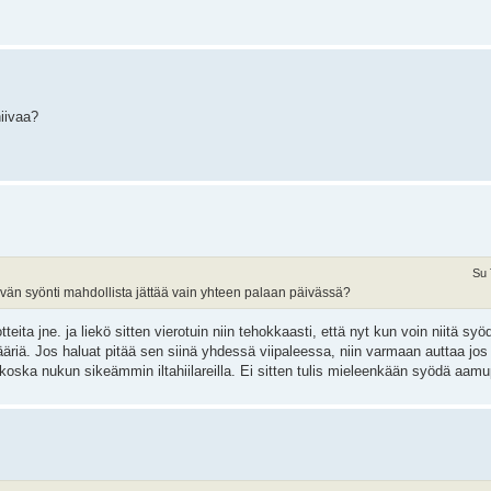
hiivaa?
Su 
ivän syönti mahdollista jättää vain yhteen palaan päivässä?
otteita jne. ja liekö sitten vierotuin niin tehokkaasti, että nyt kun voin niitä s
iä. Jos haluat pitää sen siinä yhdessä viipaleessa, niin varmaan auttaa jos s
 koska nukun sikeämmin iltahiilareilla. Ei sitten tulis mieleenkään syödä aamup