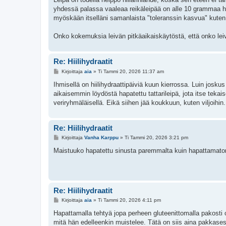
yhdessä palassa vaaleaa reikäleipää on alle 10 grammaa hiil
myöskään itselläni samanlaista "toleranssin kasvua" kuten
Onko kokemuksia leivän pitkäaikaiskäytöstä, että onko lei
Re: Hiilihydraatit
V
Kirjoittaja
aia
»
Ti Tammi 20, 2026 11:37 am
i
e
Ihmisellä on hiilihydraattipäiviä kuun kierrossa. Luin jos
s
aikaisemmin löydöstä hapatettu tattarileipä, jota itse tekai
t
i
veriryhmäläisellä. Eikä siihen jää koukkuun, kuten viljoihi
Re: Hiilihydraatit
V
Kirjoittaja
Vanha Karppu
»
Ti Tammi 20, 2026 3:21 pm
i
e
Maistuuko hapatettu sinusta paremmalta kuin hapattamato
s
t
i
Re: Hiilihydraatit
V
Kirjoittaja
aia
»
Ti Tammi 20, 2026 4:11 pm
i
e
Hapattamalla tehtyä jopa perheen gluteenittomalla pakosti 
s
mitä hän edelleenkin muistelee. Tätä on siis aina pakkases
t