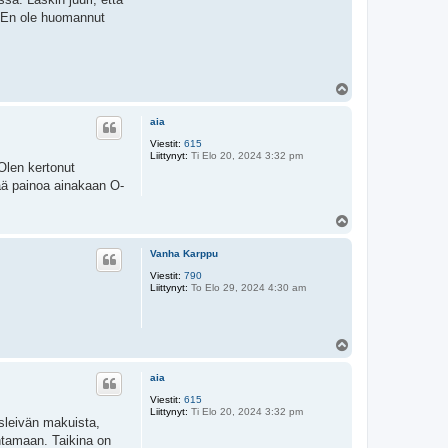
a. En ole huomannut
Y
l
ö
aia
s
Viestit:
615
Liittynyt:
Ti Elo 20, 2024 3:32 pm
Olen kertonut
sää painoa ainakaan O-
Y
l
ö
Vanha Karppu
s
Viestit:
790
Liittynyt:
To Elo 29, 2024 4:30 am
Y
l
ö
aia
s
Viestit:
615
Liittynyt:
Ti Elo 20, 2024 3:32 pm
isleivän makuista,
ntamaan. Taikina on