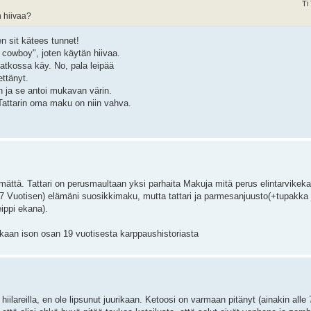
Ti
n hiivaa?
en sit kätees tunnet!
a cowboy", joten käytän hiivaa.
jatkossa käy. No, pala leipää
ettänyt.
 ja se antoi mukavan värin.
Tattarin oma maku on niin vahva.
ymättä. Tattari on perusmaultaan yksi parhaita Makuja mitä perus elintarvikeka
47 Vuotisen) elämäni suosikkimaku, mutta tattari ja parmesanjuusto(+tupakka 
eippi ekana).
a mukaan ison osan 19 vuotisesta karppaushistoriasta
hiilareilla, en ole lipsunut juurikaan. Ketoosi on varmaan pitänyt (ainakin alle