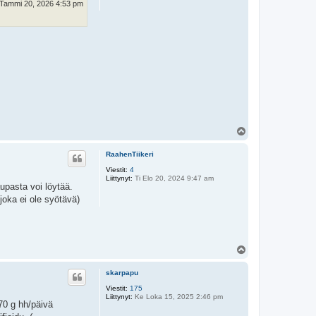
 Tammi 20, 2026 4:53 pm
Y
l
ö
RaahenTiikeri
s
Viestit:
4
Liittynyt:
Ti Elo 20, 2024 9:47 am
upasta voi löytää.
joka ei ole syötävä)
Y
l
ö
skarpapu
s
Viestit:
175
Liittynyt:
Ke Loka 15, 2025 2:46 pm
 70 g hh/päivä