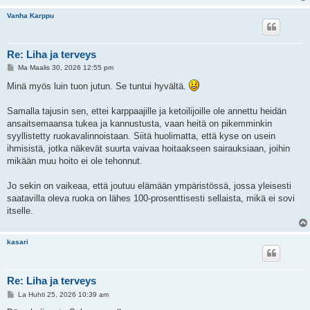
Vanha Karppu
Re: Liha ja terveys
V
Ma Maalis 30, 2026 12:55 pm
i
e
Minä myös luin tuon jutun. Se tuntui hyvältä.
s
t
i
Samalla tajusin sen, ettei karppaajille ja ketoilijoille ole annettu heidän
ansaitsemaansa tukea ja kannustusta, vaan heitä on pikemminkin
syyllistetty ruokavalinnoistaan. Siitä huolimatta, että kyse on usein
ihmisistä, jotka näkevät suurta vaivaa hoitaakseen sairauksiaan, joihin
mikään muu hoito ei ole tehonnut.
Jo sekin on vaikeaa, että joutuu elämään ympäristössä, jossa yleisesti
saatavilla oleva ruoka on lähes 100-prosenttisesti sellaista, mikä ei sovi
itselle.
kasari
Re: Liha ja terveys
V
La Huhti 25, 2026 10:39 am
i