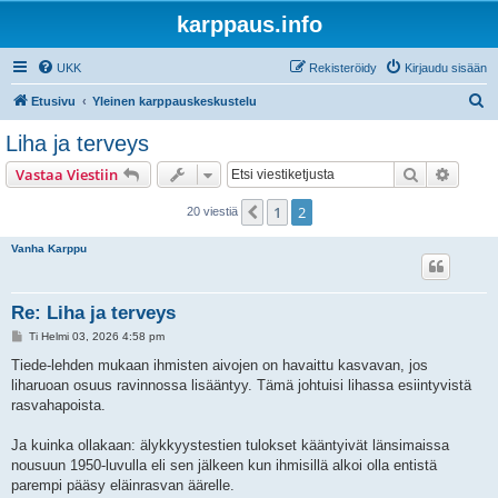
karppaus.info
UKK
Rekisteröidy
Kirjaudu sisään
E
Etusivu
Yleinen karppauskeskustelu
t
Liha ja terveys
s
Etsi
Tarken
Vastaa Viestiin
i
1
2
Edellinen
20 viestiä
Vanha Karppu
Re: Liha ja terveys
V
Ti Helmi 03, 2026 4:58 pm
i
e
Tiede-lehden mukaan ihmisten aivojen on havaittu kasvavan, jos
s
liharuoan osuus ravinnossa lisääntyy. Tämä johtuisi lihassa esiintyvistä
t
i
rasvahapoista.
Ja kuinka ollakaan: älykkyystestien tulokset kääntyivät länsimaissa
nousuun 1950-luvulla eli sen jälkeen kun ihmisillä alkoi olla entistä
parempi pääsy eläinrasvan äärelle.