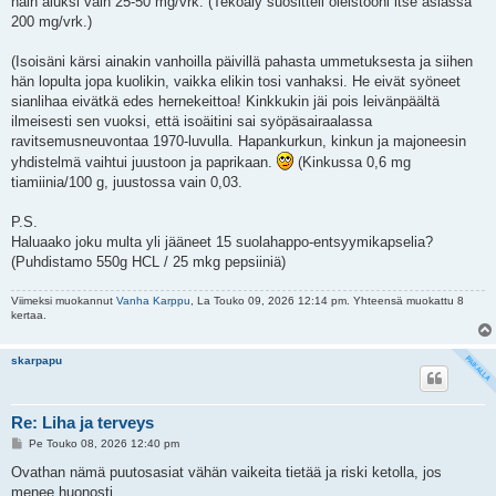
näin aluksi vain 25-50 mg/vrk. (Tekoäly suositteli oieistooni itse asiassa
200 mg/vrk.)
(Isoisäni kärsi ainakin vanhoilla päivillä pahasta ummetuksesta ja siihen
hän lopulta jopa kuolikin, vaikka elikin tosi vanhaksi. He eivät syöneet
sianlihaa eivätkä edes hernekeittoa! Kinkkukin jäi pois leivänpäältä
ilmeisesti sen vuoksi, että isoäitini sai syöpäsairaalassa
ravitsemusneuvontaa 1970-luvulla. Hapankurkun, kinkun ja majoneesin
yhdistelmä vaihtui juustoon ja paprikaan.
(Kinkussa 0,6 mg
tiamiinia/100 g, juustossa vain 0,03.
P.S.
Haluaako joku multa yli jääneet 15 suolahappo-entsyymikapselia?
(Puhdistamo 550g HCL / 25 mkg pepsiiniä)
Viimeksi muokannut
Vanha Karppu
, La Touko 09, 2026 12:14 pm. Yhteensä muokattu 8
kertaa.
skarpapu
Re: Liha ja terveys
V
Pe Touko 08, 2026 12:40 pm
i
e
Ovathan nämä puutosasiat vähän vaikeita tietää ja riski ketolla, jos
s
menee huonosti.
t