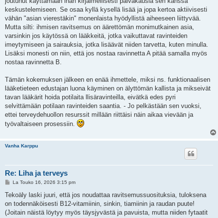
joutunut käyttämään ihan kirjaimellisesti päiväkausia sen kanssa
t
i
keskustelemiseen. Se osaa kyllä kysellä lisää ja jopa kertoa aktiivisesti
vähän "asian vierestäkin" monenlaista hyödyllistä aiheeseen liittyvää.
Mutta silti: ihmisen ravitsemus on äärettömän monimutkainen asia,
varsinkin jos käytössä on lääkkeitä, jotka vaikuttavat ravinteiden
imeytymiseen ja sairauksia, jotka lisäävät niiden tarvetta, kuten minulla.
Lisäksi monesti on niin, että jos nostaa ravinnetta A pitää samalla myös
nostaa ravinnetta B.
Tämän kokemuksen jälkeen en enää ihmettele, miksi ns. funktionaalisen
lääketieteen edustajan luona käyminen on älyttömän kallista ja mikseivät
tavan lääkärit hoida potilaita llisäravinteilla, eivätkä edes pyri
selvittämään potilaan ravinteiden saantia. - Jo pelkästään sen vuoksi,
ettei terveydehuollon resurssit millään riittäisi näin aikaa vievään ja
työvaltaiseen prosessiin.
Vanha Karppu
Re: Liha ja terveys
V
La Touko 16, 2026 3:15 pm
i
e
Tekoäly laski juuri, että jos noudattaa ravitsemussuosituksia, tuloksena
s
on todennäköisesti B12-vitamiinin, sinkin, tiamiinin ja raudan puute!
t
i
(Joitain näistä löytyy myös täysjyvästä ja pavuista, mutta niiden fytaatit