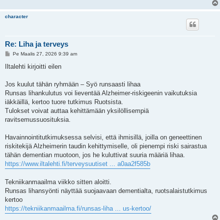
character
Re: Liha ja terveys
V
Pe Maalis 27, 2026 9:39 am
i
e
Iltalehti kirjoitti eilen
s
t
i
Jos kuulut tähän ryhmään – Syö runsaasti lihaa
Runsas lihankulutus voi lieventää Alzheimer-riskigeenin vaikutuksia
iäkkäillä, kertoo tuore tutkimus Ruotsista.
Tulokset voivat auttaa kehittämään yksilöllisempiä
ravitsemussuosituksia.
Havainnointitutkimuksessa selvisi, että ihmisillä, joilla on geneettinen
riskitekijä Alzheimerin taudin kehittymiselle, oli pienempi riski sairastua
tähän dementian muotoon, jos he kuluttivat suuria määriä lihaa.
https://www.iltalehti.fi/terveysuutiset ... a0aa2f585b
Tekniikanmaailma viikko sitten aloitti.
Runsas lihansyönti näyttää suojaavaan dementialta, ruotsalaistutkimus
kertoo
https://tekniikanmaailma.fi/runsas-liha ... us-kertoo/