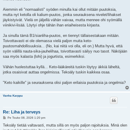
i
Aiemmin eli "normaalisti" syöden minulla kai ollut mitään puutoksia,
mutta nyt ketolla oli kalium-puutos, jonka seurauksena nivelet/lihakset
jäykistyivät. Vielä on jäljellä vähän vaivaa, mutta mennee ohi syömällä
viinikivi-lisää. Löytyi ohje tähän ihan eriaiheisesta kirjasta.
Ja sinulla tämä B1/sianliha-puutos, en tiennyt tällaisestakaan mitään.
Toivottavasti ei ole olemassa vielä paljon muita keto-
puutosmahdollisuuksia... (No, kai niitä voi olla, eli on.) Mutta hyvä, että
syön välillä nauta-sika-jauhelihaa, toivottavasti säilyy nuo tasot. Näköjään
saa myös kalasta (lohi) ja jogurtista, esimerkiksi.
Vähän huolestuttaa kyllä... Keto-lääkäreitä tuskin löytyy äkkiä läheltä,
jotka osaisivat auttaa ongelmissa. Tekoäly tuskin kaikkea osaa.
"Keto kaikille" ja seurauksena olisi paljon erilaisia puutoksia ja ongelmia?
Vanha Karppu
Re: Liha ja terveys
V
Pe Touko 08, 2026 1:20 pm
i
e
Tekoäly tietää valtavasti, mutta sillä on myös paljon rajoituksia. Minä olen
s