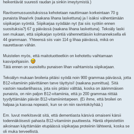
heikentävät suuresti raudan ja sinkin imeytymistä.)
Ravitsemussuosituksissa kehotetaan nauttimaan korkeintaan 70 g
punaista lihaa/vrk (raakana lihana laskettuna) ja l isäksi vähentämään
siipikarjan syöntiä. Siipikarjaa syödään nyt (tai siis syötiin ennen
suosituksia?) 67 g päivässä (raakana lihana laskettuna). Tekoäly laski
sen mukaan, että siipikarjan syöntiä vähennettäisiin kolmanneksella eli
44 grammaan. Yhteensä siis vain 114 g lihaa päivässä, mikä on
naurettavan vähän.
Muistelen myös, että maitotuotteetkin on kehotettu vaihtamaan
kasvipohjaisiin.
Tätä ennen on suositeltu punaisen lihan vaihtamista siipikarjaan.
Tekoälyn mukaan broileria pitäisi syödä noin 900 grammaa päivässä, jotta
B12-vitamiinin päivittäinen tarve täyttyisi! (raakana punnittua). Sitä
vastoin naudanlihassa, jota siis pitäisi välttää, koska on äärimmäisen
punaista, on niin paljon B12-vitamiinia, että jo 200 grammaa riittää
tyydyttämään päivän B12-vitamiinintarpeen. (Ei ihme, että broileri on
halpaa ja kasvaa nopeasti, kun se on niin ravintoköyhää.)
Em. luvut merkitsevät sitä, että dementiasta kärsivä omaiseni kärsii
todennäköisesti pahasta B12-vitamiinin puutteesta. Häntä ohjeistettiin
aikoinaan käyttämään etupäässä siipikarjaa proteiinin lähteenä, koska se
oli muka terveellistä.