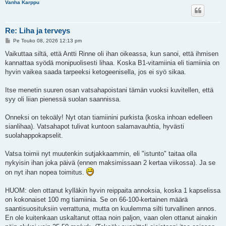
Vanha Karppu
Re: Liha ja terveys
V
Pe Touko 08, 2026 12:13 pm
i
e
Vaikuttaa siltä, että Antti Rinne oli ihan oikeassa, kun sanoi, että ihmisen
s
kannattaa syödä monipuolisesti lihaa. Koska B1-vitamiinia eli tiamiinia on
t
i
hyvin vaikea saada tarpeeksi ketogeenisella, jos ei syö sikaa.
Itse menetin suuren osan vatsahapoistani tämän vuoksi kuvitellen, että
syy oli liian pienessä suolan saannissa.
Onneksi on tekoäly! Nyt otan tiamiinini purkista (koska inhoan edelleen
sianlihaa). Vatsahapot tulivat kuntoon salamavauhtia, hyvästi
suolahappokapselit.
Vatsa toimii nyt muutenkin sutjakkaammin, eli "istunto" taitaa olla
nykyisin ihan joka päivä (ennen maksimissaan 2 kertaa viikossa). Ja se
on nyt ihan nopea toimitus.
HUOM: olen ottanut kylläkin hyvin reippaita annoksia, koska 1 kapselissa
on kokonaiset 100 mg tiamiinia. Se on 66-100-kertainen määrä
saantisuosituksiin verrattuna, mutta on kuulemma silti turvallinen annos.
En ole kuitenkaan uskaltanut ottaa noin paljon, vaan olen ottanut ainakin