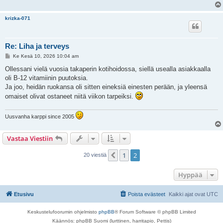
krizka-071
Re: Liha ja terveys
V
Ke Kesä 10, 2026 10:04 am
i
e
Ollessani vielä vuosia takaperin kotihoidossa, siellä usealla asiakkaalla
s
oli B-12 vitamiinin puutoksia.
t
i
Ja joo, heidän ruokansa oli sitten eineksiä einesten perään, ja yleensä
omaiset olivat ostaneet niitä viikon tarpeiksi.
Uusvanha karppi since 2005
Vastaa Viestiin
1
2
Edellinen
20 viestiä
Hyppää
Etusivu
Poista evästeet
Kaikki ajat ovat
UTC
Keskustelufoorumin ohjelmisto
phpBB
® Forum Software © phpBB Limited
Käännös: phpBB Suomi (lurttinen, harritapio, Pettis)