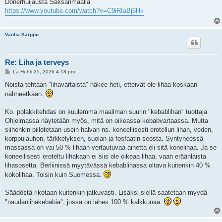
e
Dönerhuijausta Saksanmaalla
s
https://www.youtube.com/watch?v=C9iRIaBj6Hk
t
i
Vanha Karppu
Re: Liha ja terveys
V
La Huhti 25, 2026 4:18 pm
i
e
Noista tehtaan "lihavartaista" näkee heti, etteivät ole lihaa koskaan
s
nähneetkään.
t
i
Ko. polakkitehdas on kuulemma maailman suurin "kebablihan" tuottaja.
Ohjelmassa näytetään myös, mitä on oikeassa kebabvartaassa. Mutta
siihenkin piilotetaan usein halvan ns. koneellisesti erotellun lihan, veden,
korppujauhon, tärkkelyksen, suolan ja fosfaatin seosta. Syntyneessä
massassa on vai 50 % lihaan vertautuvaa ainetta eli sitä konelihaa. Ja se
koneellisesti eroteltu lihakaan ei siis ole oikeaa lihaa, vaan eräänlaista
lihasosetta. Berliinissä myytävässä kebablihassa oltava kuitenkin 40 %
kokolihaa. Toisin kuin Suomessa.
Säädöstä rikotaan kuitenkin jatkuvasti. Lisäksi siellä saatetaan myydä
"naudanlihakebabia", jossa on lähes 100 % kalkkunaa.