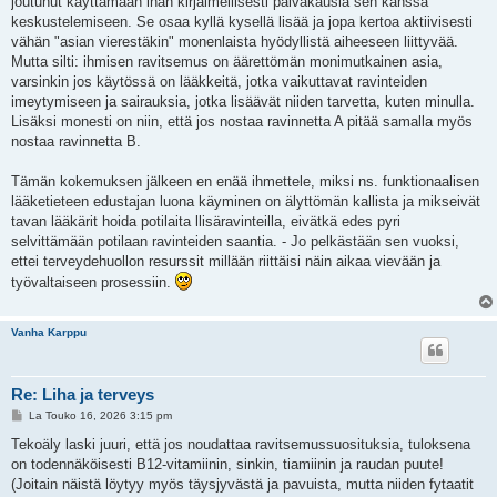
joutunut käyttämään ihan kirjaimellisesti päiväkausia sen kanssa
t
i
keskustelemiseen. Se osaa kyllä kysellä lisää ja jopa kertoa aktiivisesti
vähän "asian vierestäkin" monenlaista hyödyllistä aiheeseen liittyvää.
Mutta silti: ihmisen ravitsemus on äärettömän monimutkainen asia,
varsinkin jos käytössä on lääkkeitä, jotka vaikuttavat ravinteiden
imeytymiseen ja sairauksia, jotka lisäävät niiden tarvetta, kuten minulla.
Lisäksi monesti on niin, että jos nostaa ravinnetta A pitää samalla myös
nostaa ravinnetta B.
Tämän kokemuksen jälkeen en enää ihmettele, miksi ns. funktionaalisen
lääketieteen edustajan luona käyminen on älyttömän kallista ja mikseivät
tavan lääkärit hoida potilaita llisäravinteilla, eivätkä edes pyri
selvittämään potilaan ravinteiden saantia. - Jo pelkästään sen vuoksi,
ettei terveydehuollon resurssit millään riittäisi näin aikaa vievään ja
työvaltaiseen prosessiin.
Vanha Karppu
Re: Liha ja terveys
V
La Touko 16, 2026 3:15 pm
i
e
Tekoäly laski juuri, että jos noudattaa ravitsemussuosituksia, tuloksena
s
on todennäköisesti B12-vitamiinin, sinkin, tiamiinin ja raudan puute!
t
i
(Joitain näistä löytyy myös täysjyvästä ja pavuista, mutta niiden fytaatit