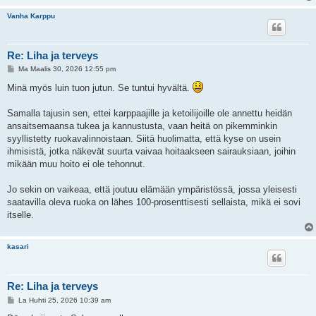
Vanha Karppu
Re: Liha ja terveys
V
Ma Maalis 30, 2026 12:55 pm
i
e
Minä myös luin tuon jutun. Se tuntui hyvältä.
s
t
i
Samalla tajusin sen, ettei karppaajille ja ketoilijoille ole annettu heidän
ansaitsemaansa tukea ja kannustusta, vaan heitä on pikemminkin
syyllistetty ruokavalinnoistaan. Siitä huolimatta, että kyse on usein
ihmisistä, jotka näkevät suurta vaivaa hoitaakseen sairauksiaan, joihin
mikään muu hoito ei ole tehonnut.
Jo sekin on vaikeaa, että joutuu elämään ympäristössä, jossa yleisesti
saatavilla oleva ruoka on lähes 100-prosenttisesti sellaista, mikä ei sovi
itselle.
kasari
Re: Liha ja terveys
V
La Huhti 25, 2026 10:39 am
i