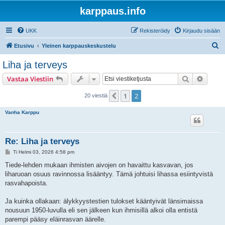
karppaus.info
UKK
Rekisteröidy
Kirjaudu sisään
E
Etusivu
Yleinen karppauskeskustelu
t
Liha ja terveys
s
Etsi
Tarken
Vastaa Viestiin
i
1
2
Edellinen
20 viestiä
Vanha Karppu
Re: Liha ja terveys
V
Ti Helmi 03, 2026 4:58 pm
i
e
Tiede-lehden mukaan ihmisten aivojen on havaittu kasvavan, jos
s
liharuoan osuus ravinnossa lisääntyy. Tämä johtuisi lihassa esiintyvistä
t
i
rasvahapoista.
Ja kuinka ollakaan: älykkyystestien tulokset kääntyivät länsimaissa
nousuun 1950-luvulla eli sen jälkeen kun ihmisillä alkoi olla entistä
parempi pääsy eläinrasvan äärelle.