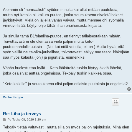
i
Aiemmin eli "normaalisti" syöden minulla kai ollut mitään puutoksia,
mutta nyt ketolla oli kalium-puutos, jonka seurauksena nivelet/lihakset
jäykistyivät. Vielä on jäljellä vähän vaivaa, mutta mennee ohi syömällä
viinikivi-lisää. Löytyi ohje tähän ihan eriaiheisesta kirjasta.
Ja sinulla tämä B1/sianliha-puutos, en tiennyt tällaisestakaan mitään.
Toivottavasti ei ole olemassa vielä paljon muita keto-
puutosmahdollisuuksia... (No, kai niitä voi olla, eli on.) Mutta hyvä, että
syön välillä nauta-sika-jauhelihaa, toivottavasti säilyy nuo tasot. Näköjään
saa myös kalasta (lohi) ja jogurtista, esimerkiksi.
Vähän huolestuttaa kyllä... Keto-lääkäreitä tuskin löytyy äkkiä läheltä,
jotka osaisivat auttaa ongelmissa. Tekoäly tuskin kaikkea osaa.
"Keto kaikille" ja seurauksena olisi paljon erilaisia puutoksia ja ongelmia?
Vanha Karppu
Re: Liha ja terveys
V
Pe Touko 08, 2026 1:20 pm
i
e
Tekoäly tietää valtavasti, mutta sillä on myös paljon rajoituksia. Minä olen
s