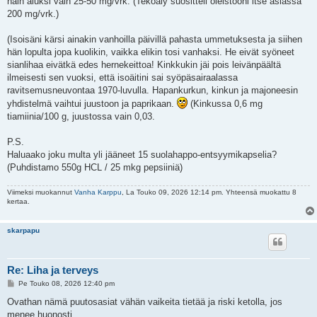
näin aluksi vain 25-50 mg/vrk. (Tekoäly suositteli oieistooni itse asiassa
200 mg/vrk.)
(Isoisäni kärsi ainakin vanhoilla päivillä pahasta ummetuksesta ja siihen
hän lopulta jopa kuolikin, vaikka elikin tosi vanhaksi. He eivät syöneet
sianlihaa eivätkä edes hernekeittoa! Kinkkukin jäi pois leivänpäältä
ilmeisesti sen vuoksi, että isoäitini sai syöpäsairaalassa
ravitsemusneuvontaa 1970-luvulla. Hapankurkun, kinkun ja majoneesin
yhdistelmä vaihtui juustoon ja paprikaan.
(Kinkussa 0,6 mg
tiamiinia/100 g, juustossa vain 0,03.
P.S.
Haluaako joku multa yli jääneet 15 suolahappo-entsyymikapselia?
(Puhdistamo 550g HCL / 25 mkg pepsiiniä)
Viimeksi muokannut
Vanha Karppu
, La Touko 09, 2026 12:14 pm. Yhteensä muokattu 8
kertaa.
skarpapu
Re: Liha ja terveys
V
Pe Touko 08, 2026 12:40 pm
i
e
Ovathan nämä puutosasiat vähän vaikeita tietää ja riski ketolla, jos
s
menee huonosti.
t