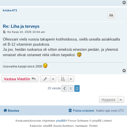
krizka-071
Re: Liha ja terveys
V
Ke Kesä 10, 2026 10:04 am
i
e
Ollessani vielä vuosia takaperin kotihoidossa, siellä usealla asiakkaalla
s
oli B-12 vitamiinin puutoksia.
t
i
Ja joo, heidän ruokansa oli sitten eineksiä einesten perään, ja yleensä
omaiset olivat ostaneet niitä viikon tarpeiksi.
Uusvanha karppi since 2005
Vastaa Viestiin
1
2
Edellinen
20 viestiä
Hyppää
Etusivu
Poista evästeet
Kaikki ajat ovat
UTC
Keskustelufoorumin ohjelmisto
phpBB
® Forum Software © phpBB Limited
Käännös: phpBB Suomi (lurttinen, harritapio, Pettis)