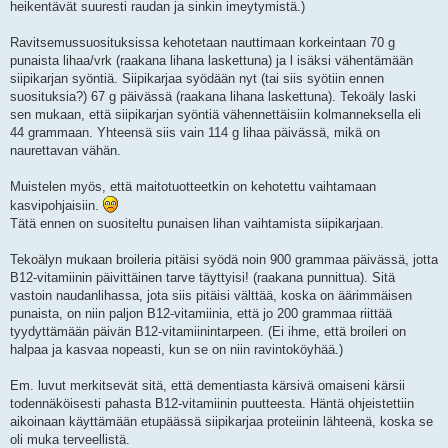
heikentävät suuresti raudan ja sinkin imeytymistä.)
Ravitsemussuosituksissa kehotetaan nauttimaan korkeintaan 70 g
punaista lihaa/vrk (raakana lihana laskettuna) ja l isäksi vähentämään
siipikarjan syöntiä. Siipikarjaa syödään nyt (tai siis syötiin ennen
suosituksia?) 67 g päivässä (raakana lihana laskettuna). Tekoäly laski
sen mukaan, että siipikarjan syöntiä vähennettäisiin kolmanneksella eli
44 grammaan. Yhteensä siis vain 114 g lihaa päivässä, mikä on
naurettavan vähän.
Muistelen myös, että maitotuotteetkin on kehotettu vaihtamaan
kasvipohjaisiin.
Tätä ennen on suositeltu punaisen lihan vaihtamista siipikarjaan.
Tekoälyn mukaan broileria pitäisi syödä noin 900 grammaa päivässä, jotta
B12-vitamiinin päivittäinen tarve täyttyisi! (raakana punnittua). Sitä
vastoin naudanlihassa, jota siis pitäisi välttää, koska on äärimmäisen
punaista, on niin paljon B12-vitamiinia, että jo 200 grammaa riittää
tyydyttämään päivän B12-vitamiinintarpeen. (Ei ihme, että broileri on
halpaa ja kasvaa nopeasti, kun se on niin ravintoköyhää.)
Em. luvut merkitsevät sitä, että dementiasta kärsivä omaiseni kärsii
todennäköisesti pahasta B12-vitamiinin puutteesta. Häntä ohjeistettiin
aikoinaan käyttämään etupäässä siipikarjaa proteiinin lähteenä, koska se
oli muka terveellistä.