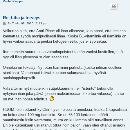
Vanha Karppu
Re: Liha ja terveys
V
Pe Touko 08, 2026 12:13 pm
i
e
Vaikuttaa siltä, että Antti Rinne oli ihan oikeassa, kun sanoi, että ihmisen
s
kannattaa syödä monipuolisesti lihaa. Koska B1-vitamiinia eli tiamiinia on
t
i
hyvin vaikea saada tarpeeksi ketogeenisella, jos ei syö sikaa.
Itse menetin suuren osan vatsahapoistani tämän vuoksi kuvitellen, että
syy oli liian pienessä suolan saannissa.
Onneksi on tekoäly! Nyt otan tiamiinini purkista (koska inhoan edelleen
sianlihaa). Vatsahapot tulivat kuntoon salamavauhtia, hyvästi
suolahappokapselit.
Vatsa toimii nyt muutenkin sutjakkaammin, eli "istunto" taitaa olla
nykyisin ihan joka päivä (ennen maksimissaan 2 kertaa viikossa). Ja se
on nyt ihan nopea toimitus.
HUOM: olen ottanut kylläkin hyvin reippaita annoksia, koska 1 kapselissa
on kokonaiset 100 mg tiamiinia. Se on 66-100-kertainen määrä
saantisuosituksiin verrattuna, mutta on kuulemma silti turvallinen annos.
En ole kuitenkaan uskaltanut ottaa noin paljon, vaan olen ottanut ainakin