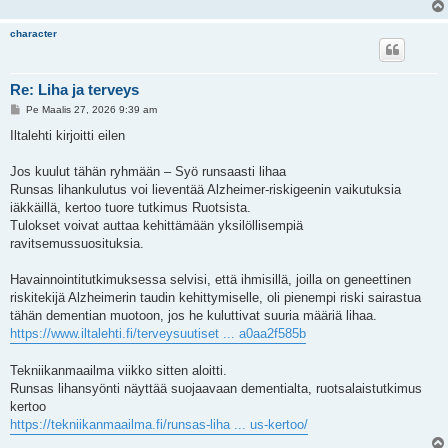
character
Re: Liha ja terveys
V
Pe Maalis 27, 2026 9:39 am
i
e
Iltalehti kirjoitti eilen
s
t
i
Jos kuulut tähän ryhmään – Syö runsaasti lihaa
Runsas lihankulutus voi lieventää Alzheimer-riskigeenin vaikutuksia
iäkkäillä, kertoo tuore tutkimus Ruotsista.
Tulokset voivat auttaa kehittämään yksilöllisempiä
ravitsemussuosituksia.
Havainnointitutkimuksessa selvisi, että ihmisillä, joilla on geneettinen
riskitekijä Alzheimerin taudin kehittymiselle, oli pienempi riski sairastua
tähän dementian muotoon, jos he kuluttivat suuria määriä lihaa.
https://www.iltalehti.fi/terveysuutiset ... a0aa2f585b
Tekniikanmaailma viikko sitten aloitti.
Runsas lihansyönti näyttää suojaavaan dementialta, ruotsalaistutkimus
kertoo
https://tekniikanmaailma.fi/runsas-liha ... us-kertoo/