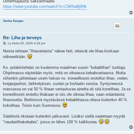
e
Dönerhuijausta Saksanmaalla
s
https://www.youtube.com/watch?v=C9iRIaBj6Hk
t
i
Vanha Karppu
Re: Liha ja terveys
V
La Huhti 25, 2026 4:18 pm
i
e
Noista tehtaan "lihavartaista" näkee heti, etteivät ole lihaa koskaan
s
nähneetkään.
t
i
Ko. polakkitehdas on kuulemma maailman suurin "kebablihan" tuottaja.
Ohjelmassa näytetään myös, mitä on oikeassa kebabvartaassa. Mutta
siihenkin piilotetaan usein halvan ns. koneellisesti erotellun lihan, veden,
korppujauhon, tärkkelyksen, suolan ja fosfaatin seosta. Syntyneessä
massassa on vai 50 % lihaan vertautuvaa ainetta eli sitä konelihaa. Ja se
koneellisesti eroteltu lihakaan ei siis ole oikeaa lihaa, vaan eräänlaista
lihasosetta. Berliinissä myytävässä kebablihassa oltava kuitenkin 40 %
kokolihaa. Toisin kuin Suomessa.
Säädöstä rikotaan kuitenkin jatkuvasti. Lisäksi siellä saatetaan myydä
"naudanlihakebabia", jossa on lähes 100 % kalkkunaa.