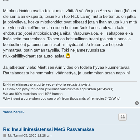
Mitokondrioiden osalta tekisi mieli väittää vähän jopa Aria vastaan (hän ei
ole sen alan ekspertti, toisin kuin tuo Nick Lane) mutta kertomus on pitkä
ja polveileva, koska mitokondriot ovat oikeasti jotain ihan muuta kuin mitä
me yleensä miellämme. Ja niiden hoitoon Nick Lanella oli vain kaksi
ehdotusta; jooei antioksidantteja eikä infrapunavaloa, ei lisähappea eikä
lisäaineita muutenkaan. Toinen on kohtuullinen treeni (painotus sanalla
kohtuullinen) ja toinen on niukat hiilihydraatit. Ja kuten voi helposti
ymmärtää, ostin tämän täysillä. Toki neljännesvuosisata
niukkahiilihydraattista auttoi asiaa
Ja jatketaan vielä: Miettisen Arin video on todella hyvää kuunneltavaa.
Rautalangasta helpommaksi väännettyä, ja useimmiten tasan nappiin!
Erkki eli eläinrasvakarppi terveys- eko- ja eettisistä syistä.
Ei eläinkään pysy terveenä jatkuvasti vaihtelevalla sapuskalla (Art Ayers)
We are 90% microbes and 10% human.
Why invent a cure when you can profit from thousands of remedies? (DrWho)
Vanha Karppu
Re: Insuliiniresistenssi MetS Rasvamaksa
V
Ma Tammi 05, 2026 12:28 am
i