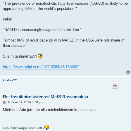
e
"The prevalence of nonalcoholic fatty liver disease (NAFLD) is likely to be
s
approaching 38% of the world’s population."
t
i
sekä:
"NAFLD is increasingly diagnosed in children."
"almost 96% of adult patients with NAFLD in the USA were not aware of
their disease."
Siis mitä ihmettä??!
https://www.mdpi.com/2077-0383/13/16/4857
krizka-071
Re: Insuliiniresistenssi MetS Rasvamaksa
V
Ti Kesä 09, 2026 4:38 pm
i
e
Miettisen Arin jutut on ollu mielenkiintosia kuunneltavia.
s
t
i
Uusvanha karppi since 2005