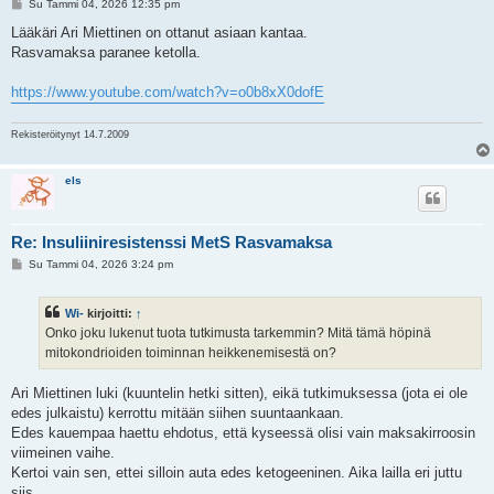
V
Su Tammi 04, 2026 12:35 pm
i
e
Lääkäri Ari Miettinen on ottanut asiaan kantaa.
s
Rasvamaksa paranee ketolla.
t
i
https://www.youtube.com/watch?v=o0b8xX0dofE
Rekisteröitynyt 14.7.2009
els
Re: Insuliiniresistenssi MetS Rasvamaksa
V
Su Tammi 04, 2026 3:24 pm
i
e
s
Wi-
kirjoitti:
↑
t
i
Onko joku lukenut tuota tutkimusta tarkemmin? Mitä tämä höpinä
mitokondrioiden toiminnan heikkenemisestä on?
Ari Miettinen luki (kuuntelin hetki sitten), eikä tutkimuksessa (jota ei ole
edes julkaistu) kerrottu mitään siihen suuntaankaan.
Edes kauempaa haettu ehdotus, että kyseessä olisi vain maksakirroosin
viimeinen vaihe.
Kertoi vain sen, ettei silloin auta edes ketogeeninen. Aika lailla eri juttu
siis.