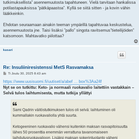
tutkimuksellista” asennemuutosta tapahtuneen. Vielä tarvitaan hankalissa
potilastapauksissa ”pätkäpaastoa”. Kyllä se siitä sitten - ja kovin vähin
lääkkeinkin.
Ehdotan seuraamaan ainakin teeman ympärillä tapahtuvaa keskustelua,
asennemuutosta jne. Taisi lisäksi ”pallo” singota ravitsemus”tieteilijöiden”
katsomoon. Mahtavatko piilottaa?
kasari
Re: Insuliiniresistenssi MetS Rasvamaksa
V
Ti Joulu 30, 2025 8:43 am
i
e
https://www.uusisuomi.fi/uutiset/a/abef ... box%3Aa24f
s
Nyt se on tutkittu: Keto- ja normaali ruokavalio laitettiin vastakkain –
t
i
Selvä tulos laihtumisesta, mutta tutkija yllättyi
Sami Qadrin väitöstutkimuksen tulos oli selvä: laihtuminen oli
kummallakin ruokavaliolla yhtä suurta.
Ketogeeninen ruokavalio vähensi kuitenkin maksan rasvapitoisuutta
lähes 50 prosenttia enemmän verrattuna tavanomaiseen
laihdutusruokavalioon. Lisäksi maksan sokerintuotanto väheni