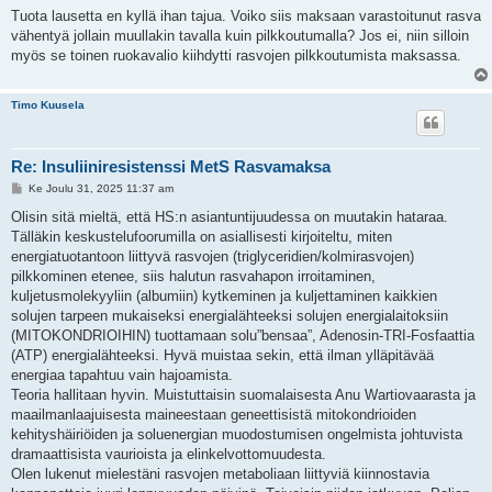
i
Tuota lausetta en kyllä ihan tajua. Voiko siis maksaan varastoitunut rasva
vähentyä jollain muullakin tavalla kuin pilkkoutumalla? Jos ei, niin silloin
myös se toinen ruokavalio kiihdytti rasvojen pilkkoutumista maksassa.
Timo Kuusela
Re: Insuliiniresistenssi MetS Rasvamaksa
V
Ke Joulu 31, 2025 11:37 am
i
e
Olisin sitä mieltä, että HS:n asiantuntijuudessa on muutakin hataraa.
s
Tälläkin keskustelufoorumilla on asiallisesti kirjoiteltu, miten
t
i
energiatuotantoon liittyvä rasvojen (triglyceridien/kolmirasvojen)
pilkkominen etenee, siis halutun rasvahapon irroitaminen,
kuljetusmolekyyliin (albumiin) kytkeminen ja kuljettaminen kaikkien
solujen tarpeen mukaiseksi energialähteeksi solujen energialaitoksiin
(MITOKONDRIOIHIN) tuottamaan solu”bensaa”, Adenosin-TRI-Fosfaattia
(ATP) energialähteeksi. Hyvä muistaa sekin, että ilman ylläpitävää
energiaa tapahtuu vain hajoamista.
Teoria hallitaan hyvin. Muistuttaisin suomalaisesta Anu Wartiovaarasta ja
maailmanlaajuisesta maineestaan geneettisistä mitokondrioiden
kehityshäiriöiden ja soluenergian muodostumisen ongelmista johtuvista
dramaattisista vaurioista ja elinkelvottomuudesta.
Olen lukenut mielestäni rasvojen metaboliaan liittyviä kiinnostavia