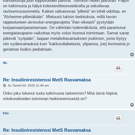
kannanottoja juuri loppuvuoden päivinä. Toivoisin niiden jatkuvan. Paljon
on tutkimusta ja hälyä kolesteroliteorseetikoilta ja sekoilevaa
ravitsemusasennetta. Kaiken ratkaisevaa ”pilleriä” en tohdi odottaa, en
”Alzheimer-pilleriäkään”. Mieluusti lukisin tiedotuksia, millä tavoin
rappeutuneen aivosolun energiavajetta ”ihan oikeasti” pystytään
korjaamaan/parantamaan. On vähintäin todennäköistä, että parantunut
energiatasapaino vaikuttaa myös solun itsensä toimintaan. Samat sanat
pätevät ”syöpään”, laajaan metaboliasairauksien joukkoon, josta löytyy
niin sydänsairauksia kuin ”kakkosdiabetesta, ylipainoa, jne) levinneinä jo
geriatrian lisäksi pediatriaan.
Wi-
Re: Insuliiniresistenssi MetS Rasvamaksa
V
Su Tammi 04, 2026 11:49 am
i
e
Onko joku lukenut tuota tutkimusta tarkemmin? Mitä tämä höpinä
s
mitokondrioiden toiminnan heikkenemisestä on?
t
i
Ella
Re: Insuliiniresistenssi MetS Rasvamaksa