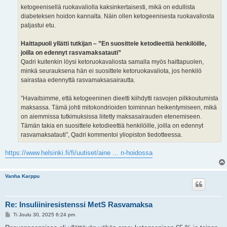
ketogeenisellä ruokavaliolla kaksinkertaisesti, mikä on edullista
diabeteksen hoidon kannalta. Näin ollen ketogeenisesta ruokavaliosta
paljastui etu.
Haittapuoli yllätti tutkijan – ”En suosittele ketodieettiä henkilöille,
joilla on edennyt rasvamaksatauti”
Qadri kuitenkin löysi ketoruokavaliosta samalla myös haittapuolen,
minkä seurauksena hän ei suosittele ketoruokavaliota, jos henkilö
sairastaa edennyttä rasvamaksasairautta.
”Havaitsimme, että ketogeeninen dieetti kiihdytti rasvojen pilkkoutumista
maksassa. Tämä johti mitokondrioiden toiminnan heikentymiseen, mikä
on aiemmissa tutkimuksissa liitetty maksasairauden etenemiseen.
Tämän takia en suosittele ketodieettiä henkilöille, joilla on edennyt
rasvamaksatauti”, Qadri kommentoi yliopiston tiedotteessa.
https://www.helsinki.fi/fi/uutiset/aine ... n-hoidossa
Vanha Karppu
Re: Insuliiniresistenssi MetS Rasvamaksa
V
Ti Joulu 30, 2025 6:24 pm
i
e