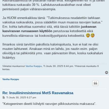
Rasvansaannissa oli yllättävän vähän eroa: ketogeeninen 65 % ja toinen
s
tutkittava ruokavalio 39 %. Laihdutusruokavaliothan ovat olleet
t
i
perinteisesti paljon vähärasvaisempia.
Ja HUOM ennenkaikkea tämä: "Tutkimuksessa noudatettiin tarkkaan
vakioitua ruokavaliota, jossa säädeltiin muun muassa rasvojen laatua."
Em. kohta tarkoittaa suomeksi sitä, että tässä tutkittiin
juoksevan
kasvirasvan runsaaseen käyttöön
perustuvaa ketodieettiä eikä
kunnollista eläinrasva- tai kookosöljypohjaista ketodieettiä.
Ilmankos siinä tarvittiin pakollista kalorirajoitusta, kun ei kait ne olisi
muuten laihtuneet. Ainakaan minä en laihdu, jos nautin esim. paljon
oliiviöljyä tai pähkinöitä yms. vaan päinvastoin lihon, koska ruokahaluni
lisääntyy.
Viimeksi muokannut
Vanha Karppu
, Ti Joulu 30, 2025 6:44 pm. Yhteensä muokattu 6
kertaa.
Vanha Karppu
Re: Insuliiniresistenssi MetS Rasvamaksa
V
Ti Joulu 30, 2025 6:27 pm
i
e
"Ketogeeninen dieetti kiihdytti rasvojen pilkkoutumista maksassa".
s
t