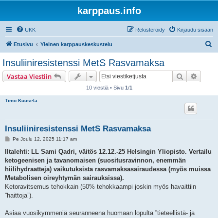
karppaus.info
UKK
Rekisteröidy
Kirjaudu sisään
E
Etusivu
Yleinen karppauskeskustelu
t
Insuliiniresistenssi MetS Rasvamaksa
s
Etsi
Tarken
Vastaa Viestiin
i
10 viestiä • Sivu
1
/
1
Timo Kuusela
Insuliiniresistenssi MetS Rasvamaksa
V
Pe Joulu 12, 2025 11:17 am
i
e
Iltalehti: LL Sami Qadri, väitös 12.12.-25 Helsingin Yliopisto. Vertailu
s
ketogeenisen ja tavanomaisen (suositusravinnon, enemmän
t
i
hiilihydraatteja) vaikutuksista rasvamaksasairaudessa (myös muissa
Metabolisen oireyhtymän sairauksissa).
Ketoravitsemus tehokkain (50% tehokkaampi joskin myös havaittiin
”haittoja”).
Asiaa vuosikymmeniä seuranneena huomaan lopulta ”tieteellistä- ja