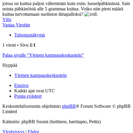
joissa on kuitua paljon vähemmän kuin esim. hasselpähkinässä. Sain
noista pähkinöistä alle 5 grammaa kuitua. Voiko niin pieni määrä
kuitua turvottamaan suoliston ilmapalloksi?
Ylös
Vastaa Viestiin
Tulostusnäkymä
1 viesti • Sivu
1
/
1
Palaa sivulle “Yleinen karppauskeskustelu”
Hyppää
Yleinen karppauskeskustelu
Etusivu
Kaikki ajat ovat
UTC
Poista evästeet
Keskustelufoorumin ohjelmisto
phpBB
® Forum Software © phpBB
Limited
Käännös: phpBB Suomi (lurttinen, harritapio, Pettis)
Yksityisyys
|
Ehdot