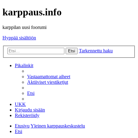
karppaus.info
karppilan uusi foorumi
Hyppää sisältöön
Tarkennettu haku
Etsi
Pikalinkit
Vastaamattomat aiheet
Aktiiviset viestiketjut
Etsi
UKK
Kirjaudu sisään
Rekisteröidy
Etusivu
Yleinen karppauskeskustelu
Etsi