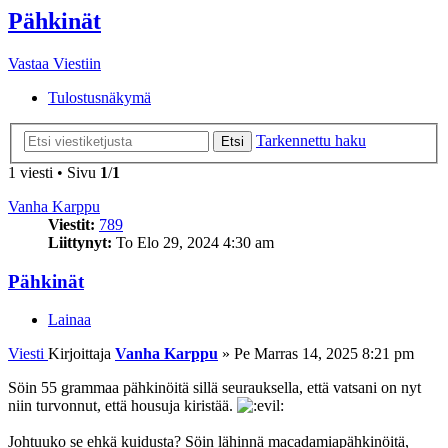
Pähkinät
Vastaa Viestiin
Tulostusnäkymä
Tarkennettu haku
Etsi
1 viesti • Sivu
1
/
1
Vanha Karppu
Viestit:
789
Liittynyt:
To Elo 29, 2024 4:30 am
Pähkinät
Lainaa
Viesti
Kirjoittaja
Vanha Karppu
»
Pe Marras 14, 2025 8:21 pm
Söin 55 grammaa pähkinöitä sillä seurauksella, että vatsani on nyt
niin turvonnut, että housuja kiristää.
Johtuuko se ehkä kuidusta? Söin lähinnä macadamiapähkinöitä,