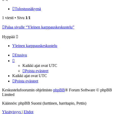
Tulostusnäkymä
1 viesti • Sivu
1
/
1
Palaa sivulle “Yleinen karppauskeskustelu”
Hyppää
Yleinen karppauskeskustelu
Etusivu
Kaikki ajat ovat
UTC
Poista evästeet
Kaikki ajat ovat
UTC
Poista evästeet
Keskustelufoorumin ohjelmisto
phpBB
® Forum Software © phpBB
Limited
Käännös: phpBB Suomi (lurttinen, harritapio, Pettis)
Yksityisyys
|
Ehdot