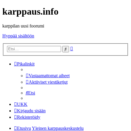
karppaus.info
karppilan uusi foorumi
Hyppää sisältöön
Tarkennettu
Etsi
haku
Pikalinkit
Vastaamattomat aiheet
Aktiiviset viestiketjut
Etsi
UKK
Kirjaudu sisään
Rekisteröidy
Etusivu
Yleinen karppauskeskustelu