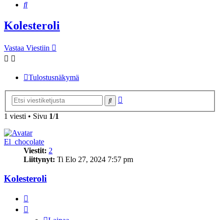
Etsi
Kolesteroli
Vastaa Viestiin
Tulostusnäkymä
Tarkennettu
Etsi
haku
1 viesti • Sivu
1
/
1
El_chocolate
Viestit:
2
Liittynyt:
Ti Elo 27, 2024 7:57 pm
Kolesteroli
Lainaa