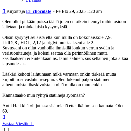
Lainaa
Viesti
Kirjoittaja
El_chocolate
»
Pe Elo 29, 2025 1:20 am
Olen ollut pitkään poissa täältä joten en oikein tiennyt mihin osioon
laitetaan ja minkälaisia kysymyksiä.
Olisin kysynyt sellaista että kun mulla on kokonaiskole 7,9.
Lidl 5,8 , HDL, 2,12 ja triglyt muistaakseni alle 2.
Suvussani on ollut vanhoilla ihmisillä jonkun verran sydän ja
verisuonitauteja, ja koleni saattaa olla perinnöllinen mutta
käsittääkseni ei kuitenkaan ns. familiaalinen, siis sellainen joka alkaa
lapsuudesta..
Lääkäri kehotti laihtumaan mikä varmaan onkin tärkeää mutta
kirjoitti rosuvastatin reseptin. Olen lukenut paljon statiinien
aiheuttamista lihaskivuista ja niitä mulla on muutenkin.
Kannattaako mun ryhtyä statiineja syömään?
Antti Heikkilä oli jutussa sitä mieltä ettei ikäihmisen kannata. Olen
69.
Ylös
Vastaa Viestiin