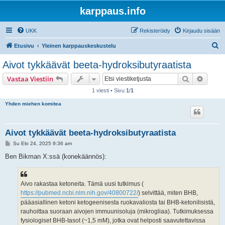
karppaus.info
UKK
Rekisteröidy
Kirjaudu sisään
E
Etusivu
Yleinen karppauskeskustelu
t
Aivot tykkäävät beeta-hydroksibutyraatista
s
Etsi
Tarken
Vastaa Viestiin
i
1 viesti • Sivu
1
/
1
Yhden miehen komitea
Aivot tykkäävät beeta-hydroksibutyraatista
V
Su Elo 24, 2025 9:36 am
i
e
Ben Bikman X:ssä (konekäännös):
s
t
i
Aivo rakastaa ketoneita. Tämä uusi tutkimus (
https://pubmed.ncbi.nlm.nih.gov/40800722/
) selvittää, miten BHB,
pääasiallinen ketoni ketogeenisesta ruokavaliosta tai BHB-ketonilisistä,
rauhoittaa suoraan aivojen immuunisoluja (mikrogliaa). Tutkimuksessa
fysiologiset BHB-tasot (~1,5 mM), jotka ovat helposti saavutettavissa