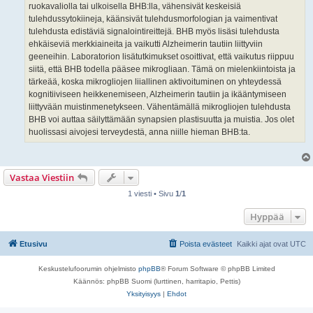
ruokavaliolla tai ulkoisella BHB:lla, vähensivät keskeisiä
tulehdussytokiineja, käänsivät tulehdusmorfologian ja vaimentivat
tulehdusta edistäviä signalointireittejä. BHB myös lisäsi tulehdusta
ehkäiseviä merkkiaineita ja vaikutti Alzheimerin tautiin liittyviin
geeneihin. Laboratorion lisätutkimukset osoittivat, että vaikutus riippuu
siitä, että BHB todella pääsee mikrogliaan. Tämä on mielenkiintoista ja
tärkeää, koska mikrogliojen liiallinen aktivoituminen on yhteydessä
kognitiiviseen heikkenemiseen, Alzheimerin tautiin ja ikääntymiseen
liittyvään muistinmenetykseen. Vähentämällä mikrogliojen tulehdusta
BHB voi auttaa säilyttämään synapsien plastisuutta ja muistia. Jos olet
huolissasi aivojesi terveydestä, anna niille hieman BHB:ta.
Vastaa Viestiin
1 viesti • Sivu
1
/
1
Hyppää
Etusivu
Poista evästeet
Kaikki ajat ovat
UTC
Keskustelufoorumin ohjelmisto
phpBB
® Forum Software © phpBB Limited
Käännös: phpBB Suomi (lurttinen, harritapio, Pettis)
Yksityisyys
|
Ehdot