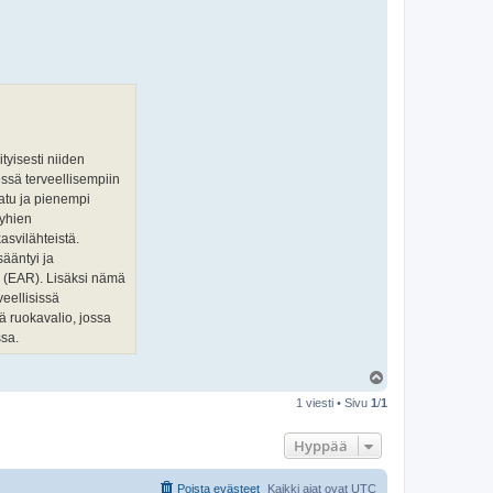
ityisesti niiden
äessä terveellisempiin
aatu ja pienempi
öyhien
asvilähteistä.
sääntyi ja
ta (EAR). Lisäksi nämä
veellisissä
tä ruokavalio, jossa
ssa.
Y
l
1 viesti • Sivu
1
/
1
ö
s
Hyppää
Poista evästeet
Kaikki ajat ovat
UTC