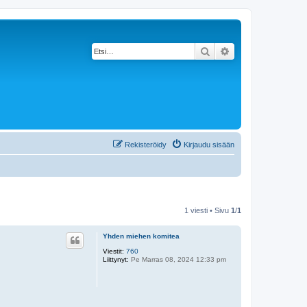
Etsi
Tarkennettu haku
Rekisteröidy
Kirjaudu sisään
1 viesti • Sivu
1
/
1
Yhden miehen komitea
Viestit:
760
Liittynyt:
Pe Marras 08, 2024 12:33 pm