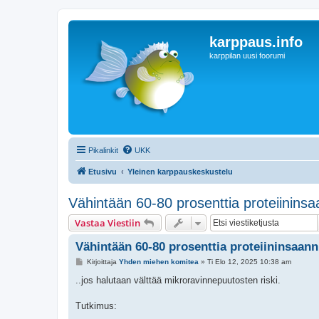
karppaus.info
karppilan uusi foorumi
Pikalinkit
UKK
Etusivu
Yleinen karppauskeskustelu
Vähintään 60-80 prosenttia proteiininsaan
Vastaa Viestiin
Vähintään 60-80 prosenttia proteiininsaannis
V
Kirjoittaja
Yhden miehen komitea
»
Ti Elo 12, 2025 10:38 am
i
e
..jos halutaan välttää mikroravinnepuutosten riski.
s
t
i
Tutkimus: