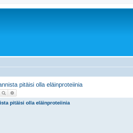
nista pitäisi olla eläinproteiinia
Etsi
Tarkennettu haku
ta pitäisi olla eläinproteiinia