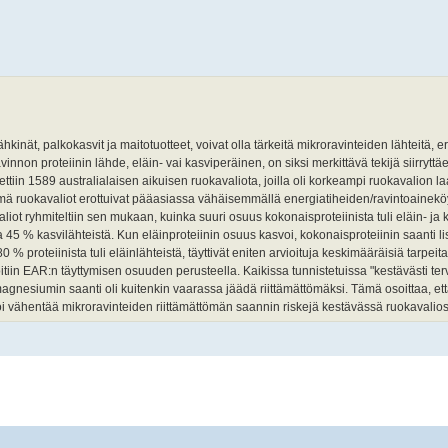
hkinät, palkokasvit ja maitotuotteet, voivat olla tärkeitä mikroravinteiden lähteitä, er
vinnon proteiinin lähde, eläin- vai kasviperäinen, on siksi merkittävä tekijä siirrytt
ttiin 1589 australialaisen aikuisen ruokavaliota, joilla oli korkeampi ruokavalion l
ämä ruokavaliot erottuivat pääasiassa vähäisemmällä energiatiheiden/ravintoainek
iot ryhmiteltiin sen mukaan, kuinka suuri osuus kokonaisproteiinista tuli eläin- ja k
a 45 % kasvilähteistä. Kun eläinproteiinin osuus kasvoi, kokonaisproteiinin saanti li
% proteiinista tuli eläinlähteistä, täyttivät eniten arvioituja keskimääräisiä tarpei
oitiin EAR:n täyttymisen osuuden perusteella. Kaikissa tunnistetuissa "kestävästi ter
 magnesiumin saanti oli kuitenkin vaarassa jäädä riittämättömäksi. Tämä osoittaa, et
voi vähentää mikroravinteiden riittämättömän saannin riskejä kestävässä ruokavalio