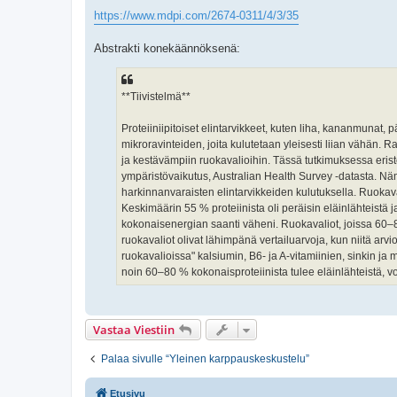
https://www.mdpi.com/2674-0311/4/3/35
Abstrakti konekäännöksenä:
**Tiivistelmä**
Proteiiniipitoiset elintarvikkeet, kuten liha, kananmunat, pä
mikroravinteiden, joita kulutetaan yleisesti liian vähän. Ra
ja kestävämpiin ruokavalioihin. Tässä tutkimuksessa eriste
ympäristövaikutus, Australian Health Survey -datasta. N
harkinnanvaraisten elintarvikkeiden kulutuksella. Ruokaval
Keskimäärin 55 % proteiinista oli peräisin eläinlähteistä j
kokonaisenergian saanti väheni. Ruokavaliot, joissa 60–80 
ruokavaliot olivat lähimpänä vertailuarvoja, kun niitä arvi
ruokavalioissa" kalsiumin, B6- ja A-vitamiinien, sinkin ja
noin 60–80 % kokonaisproteiinista tulee eläinlähteistä, 
Vastaa Viestiin
Palaa sivulle “Yleinen karppauskeskustelu”
Etusivu