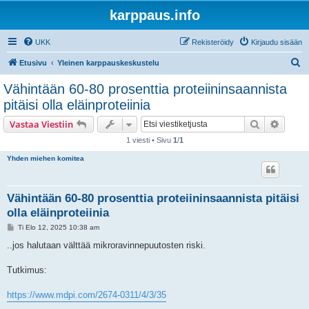
karppaus.info
UKK
Rekisteröidy
Kirjaudu sisään
E
Etusivu
Yleinen karppauskeskustelu
t
Vähintään 60-80 prosenttia proteiininsaannista
s
pitäisi olla eläinproteiinia
i
Etsi
Tarken
Vastaa Viestiin
1 viesti • Sivu
1
/
1
Yhden miehen komitea
Vähintään 60-80 prosenttia proteiininsaannista pitäisi
olla eläinproteiinia
V
Ti Elo 12, 2025 10:38 am
i
e
..jos halutaan välttää mikroravinnepuutosten riski.
s
t
i
Tutkimus:
https://www.mdpi.com/2674-0311/4/3/35