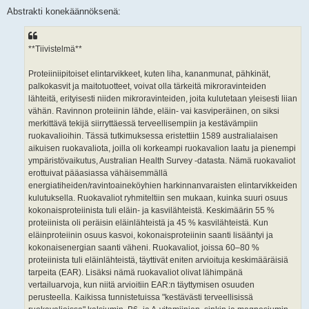
Abstrakti konekäännöksenä:
**Tiivistelmä**
Proteiiniipitoiset elintarvikkeet, kuten liha, kananmunat, pähkinät,
palkokasvit ja maitotuotteet, voivat olla tärkeitä mikroravinteiden
lähteitä, erityisesti niiden mikroravinteiden, joita kulutetaan yleisesti liian
vähän. Ravinnon proteiinin lähde, eläin- vai kasviperäinen, on siksi
merkittävä tekijä siirryttäessä terveellisempiin ja kestävämpiin
ruokavalioihin. Tässä tutkimuksessa eristettiin 1589 australialaisen
aikuisen ruokavaliota, joilla oli korkeampi ruokavalion laatu ja pienempi
ympäristövaikutus, Australian Health Survey -datasta. Nämä ruokavaliot
erottuivat pääasiassa vähäisemmällä
energiatiheiden/ravintoaineköyhien harkinnanvaraisten elintarvikkeiden
kulutuksella. Ruokavaliot ryhmiteltiin sen mukaan, kuinka suuri osuus
kokonaisproteiinista tuli eläin- ja kasvilähteistä. Keskimäärin 55 %
proteiinista oli peräisin eläinlähteistä ja 45 % kasvilähteistä. Kun
eläinproteiinin osuus kasvoi, kokonaisproteiinin saanti lisääntyi ja
kokonaisenergian saanti väheni. Ruokavaliot, joissa 60–80 %
proteiinista tuli eläinlähteistä, täyttivät eniten arvioituja keskimääräisiä
tarpeita (EAR). Lisäksi nämä ruokavaliot olivat lähimpänä
vertailuarvoja, kun niitä arvioitiin EAR:n täyttymisen osuuden
perusteella. Kaikissa tunnistetuissa "kestävästi terveellisissä