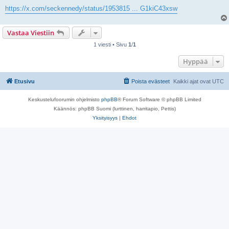
https://x.com/seckennedy/status/1953815 ... G1kiC43xsw
Vastaa Viestiin
1 viesti • Sivu
1
/
1
Hyppää
Etusivu
Poista evästeet
Kaikki ajat ovat
UTC
Keskustelufoorumin ohjelmisto
phpBB
® Forum Software © phpBB Limited
Käännös: phpBB Suomi (lurttinen, harritapio, Pettis)
Yksityisyys
|
Ehdot