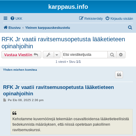
karppaus.info
UKK
Rekisteröidy
Kirjaudu sisään
E
Etusivu
Yleinen karppauskeskustelu
t
RFK Jr vaatii ravitsemusopetusta lääketieteen
s
opinahjoihin
i
Etsi
Tarken
Vastaa Viestiin
1 viesti • Sivu
1
/
1
Yhden miehen komitea
RFK Jr vaatii ravitsemusopetusta lääketieteen
opinahjoihin
V
Pe Elo 08, 2025 2:36 pm
i
e
s
t
i
Kehotamme kuvernöörejä tekemään osavaltioidensa lääketieteellisistä
tiedekunnista määräyksen, että niissä opetetaan pakollinen
ravitsemuskurssi.