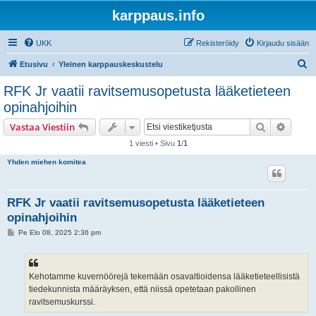
karppaus.info
UKK
Rekisteröidy
Kirjaudu sisään
E
Etusivu
Yleinen karppauskeskustelu
t
RFK Jr vaatii ravitsemusopetusta lääketieteen
s
opinahjoihin
i
Etsi
Tarken
Vastaa Viestiin
1 viesti • Sivu
1
/
1
Yhden miehen komitea
RFK Jr vaatii ravitsemusopetusta lääketieteen
opinahjoihin
V
Pe Elo 08, 2025 2:36 pm
i
e
s
t
i
Kehotamme kuvernöörejä tekemään osavaltioidensa lääketieteellisistä
tiedekunnista määräyksen, että niissä opetetaan pakollinen
ravitsemuskurssi.