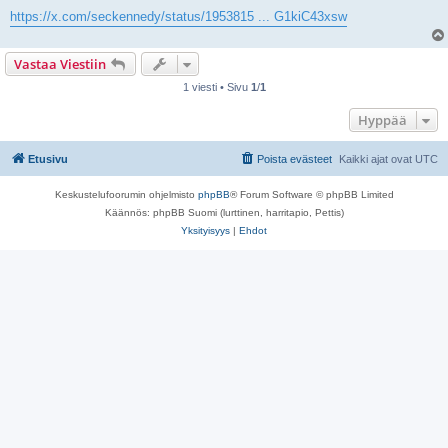
https://x.com/seckennedy/status/1953815 ... G1kiC43xsw
Vastaa Viestiin
1 viesti • Sivu
1
/
1
Hyppää
Etusivu
Poista evästeet
Kaikki ajat ovat
UTC
Keskustelufoorumin ohjelmisto
phpBB
® Forum Software © phpBB Limited
Käännös: phpBB Suomi (lurttinen, harritapio, Pettis)
Yksityisyys
|
Ehdot