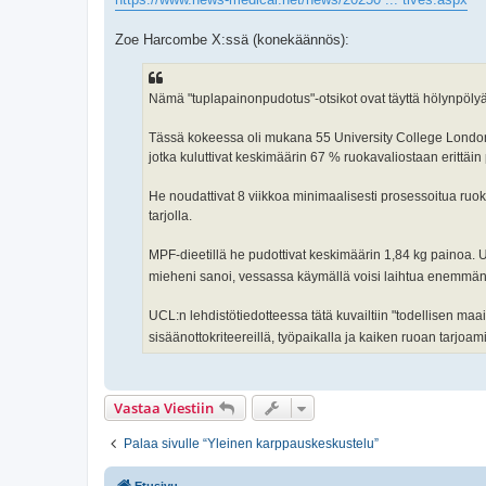
Zoe Harcombe X:ssä (konekäännös):
Nämä "tuplapainonpudotus"-otsikot ovat täyttä hölynpölyä
Tässä kokeessa oli mukana 55 University College London Ho
jotka kuluttivat keskimäärin 67 % ruokavaliostaan erittäin 
He noudattivat 8 viikkoa minimaalisesti prosessoitua ruoka
tarjolla.
MPF-dieetillä he pudottivat keskimäärin 1,84 kg painoa. 
mieheni sanoi, vessassa käymällä voisi laihtua enemmän
UCL:n lehdistötiedotteessa tätä kuvailtiin "todellisen maai
sisäänottokriteereillä, työpaikalla ja kaiken ruoan tarjoa
Vastaa Viestiin
Palaa sivulle “Yleinen karppauskeskustelu”
Etusivu