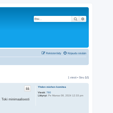
Etsi
Tarkennettu haku
Rekisteröidy
Kirjaudu sisään
1 viesti • Sivu
1
/
1
Yhden miehen komitea
Viestit:
760
Liittynyt:
Pe Marras 08, 2024 12:33 pm
. Toki minimaalisesti