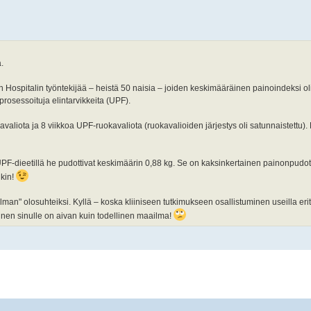
.
spitalin työntekijää – heistä 50 naisia – joiden keskimääräinen painoindeksi oli 3
prosessoituja elintarvikkeita (UPF).
valiota ja 8 viikkoa UPF-ruokavaliota (ruokavalioiden järjestys oli satunnaistettu). 
UPF-dieetillä he pudottivat keskimäärin 0,88 kg. Se on kaksinkertainen painonpudot
kin!
lman" olosuhteiksi. Kyllä – koska kliiniseen tutkimukseen osallistuminen useilla erity
minen sinulle on aivan kuin todellinen maailma!