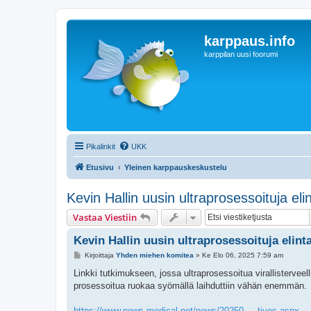
karppaus.info
karppilan uusi foorumi
Pikalinkit
UKK
Etusivu
Yleinen karppauskeskustelu
Kevin Hallin uusin ultraprosessoituja eli
Vastaa Viestiin
Kevin Hallin uusin ultraprosessoituja elint
V
Kirjoittaja
Yhden miehen komitea
»
Ke Elo 06, 2025 7:59 am
i
e
Linkki tutkimukseen, jossa ultraprosessoitua virallisterveell
s
prosessoitua ruokaa syömällä laihduttiin vähän enemmän.
t
i
https://www.news-medical.net/news/20250 ... tives.aspx