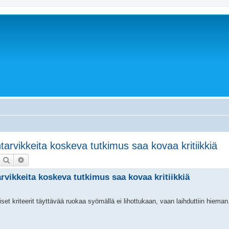
ntarvikkeita koskeva tutkimus saa kovaa kritiikkiä
Etsi
Tarkennettu haku
arvikkeita koskeva tutkimus saa kovaa kritiikkiä
iset kriteerit täyttävää ruokaa syömällä ei lihottukaan, vaan laihduttiin hieman