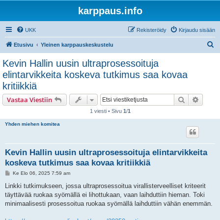
karppaus.info
UKK
Rekisteröidy
Kirjaudu sisään
E
Etusivu
Yleinen karppauskeskustelu
t
Kevin Hallin uusin ultraprosessoituja
s
elintarvikkeita koskeva tutkimus saa kovaa
i
kritiikkiä
Etsi
Tarken
Vastaa Viestiin
1 viesti • Sivu
1
/
1
Yhden miehen komitea
Kevin Hallin uusin ultraprosessoituja elintarvikkeita
koskeva tutkimus saa kovaa kritiikkiä
V
Ke Elo 06, 2025 7:59 am
i
e
Linkki tutkimukseen, jossa ultraprosessoitua virallisterveelliset kriteerit
s
täyttävää ruokaa syömällä ei lihottukaan, vaan laihduttiin hieman. Toki
t
i
minimaalisesti prosessoitua ruokaa syömällä laihduttiin vähän enemmän.