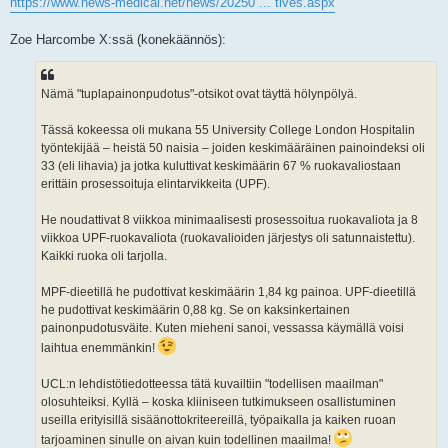
https://www.news-medical.net/news/20250 ... tives.aspx
Zoe Harcombe X:ssä (konekäännös):
Nämä "tuplapainonpudotus"-otsikot ovat täyttä hölynpölyä.
Tässä kokeessa oli mukana 55 University College London Hospitalin
työntekijää – heistä 50 naisia – joiden keskimääräinen painoindeksi oli
33 (eli lihavia) ja jotka kuluttivat keskimäärin 67 % ruokavaliostaan
erittäin prosessoituja elintarvikkeita (UPF).
He noudattivat 8 viikkoa minimaalisesti prosessoitua ruokavaliota ja 8
viikkoa UPF-ruokavaliota (ruokavalioiden järjestys oli satunnaistettu).
Kaikki ruoka oli tarjolla.
MPF-dieetillä he pudottivat keskimäärin 1,84 kg painoa. UPF-dieetillä
he pudottivat keskimäärin 0,88 kg. Se on kaksinkertainen
painonpudotusväite. Kuten mieheni sanoi, vessassa käymällä voisi
laihtua enemmänkin!
UCL:n lehdistötiedotteessa tätä kuvailtiin "todellisen maailman"
olosuhteiksi. Kyllä – koska kliiniseen tutkimukseen osallistuminen
useilla erityisillä sisäänottokriteereillä, työpaikalla ja kaiken ruoan
tarjoaminen sinulle on aivan kuin todellinen maailma!