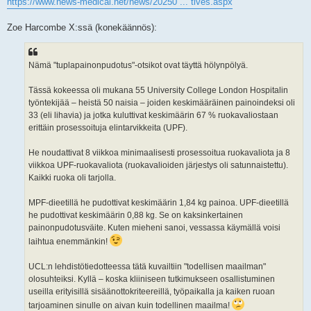
https://www.news-medical.net/news/20250 ... tives.aspx
Zoe Harcombe X:ssä (konekäännös):
Nämä "tuplapainonpudotus"-otsikot ovat täyttä hölynpölyä.
Tässä kokeessa oli mukana 55 University College London Hospitalin
työntekijää – heistä 50 naisia – joiden keskimääräinen painoindeksi oli
33 (eli lihavia) ja jotka kuluttivat keskimäärin 67 % ruokavaliostaan
erittäin prosessoituja elintarvikkeita (UPF).
He noudattivat 8 viikkoa minimaalisesti prosessoitua ruokavaliota ja 8
viikkoa UPF-ruokavaliota (ruokavalioiden järjestys oli satunnaistettu).
Kaikki ruoka oli tarjolla.
MPF-dieetillä he pudottivat keskimäärin 1,84 kg painoa. UPF-dieetillä
he pudottivat keskimäärin 0,88 kg. Se on kaksinkertainen
painonpudotusväite. Kuten mieheni sanoi, vessassa käymällä voisi
laihtua enemmänkin!
UCL:n lehdistötiedotteessa tätä kuvailtiin "todellisen maailman"
olosuhteiksi. Kyllä – koska kliiniseen tutkimukseen osallistuminen
useilla erityisillä sisäänottokriteereillä, työpaikalla ja kaiken ruoan
tarjoaminen sinulle on aivan kuin todellinen maailma!