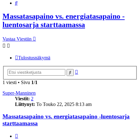
Etsi
Massatasapaino vs. energiatasapaino -
luentosarja starttaamassa
Vastaa Viestiin
Tulostusnäkymä
Tarkennettu
Etsi
haku
1 viesti • Sivu
1
/
1
Super-Manninen
Viestit:
2
Liittynyt:
To Touko 22, 2025 8:13 am
Massatasapaino vs. energiatasapaino -luentosarja
starttaamassa
Lainaa