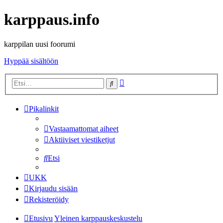
karppaus.info
karppilan uusi foorumi
Hyppää sisältöön
Tarkennettu
Etsi
haku
Pikalinkit
Vastaamattomat aiheet
Aktiiviset viestiketjut
Etsi
UKK
Kirjaudu sisään
Rekisteröidy
Etusivu
Yleinen karppauskeskustelu