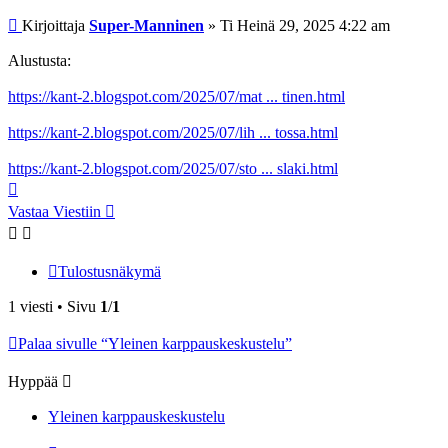
Viesti
Kirjoittaja
Super-Manninen
»
Ti Heinä 29, 2025 4:22 am
Alustusta:
https://kant-2.blogspot.com/2025/07/mat ... tinen.html
https://kant-2.blogspot.com/2025/07/lih ... tossa.html
https://kant-2.blogspot.com/2025/07/sto ... slaki.html
Ylös
Vastaa Viestiin
Tulostusnäkymä
1 viesti • Sivu
1
/
1
Palaa sivulle “Yleinen karppauskeskustelu”
Hyppää
Yleinen karppauskeskustelu