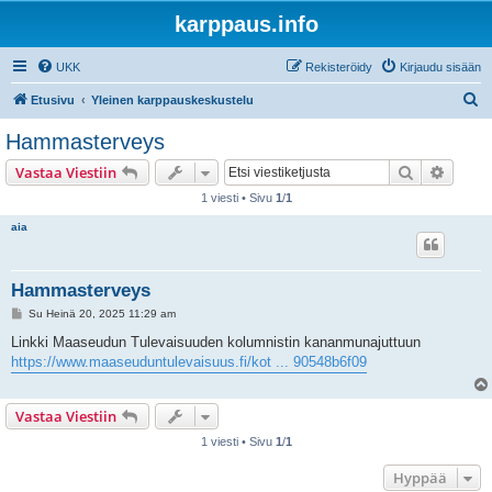
karppaus.info
UKK
Rekisteröidy
Kirjaudu sisään
E
Etusivu
Yleinen karppauskeskustelu
t
Hammasterveys
s
Etsi
Tarken
Vastaa Viestiin
i
1 viesti • Sivu
1
/
1
aia
Hammasterveys
V
Su Heinä 20, 2025 11:29 am
i
e
Linkki Maaseudun Tulevaisuuden kolumnistin kananmunajuttuun
s
https://www.maaseuduntulevaisuus.fi/kot ... 90548b6f09
t
i
Vastaa Viestiin
1 viesti • Sivu
1
/
1
Hyppää