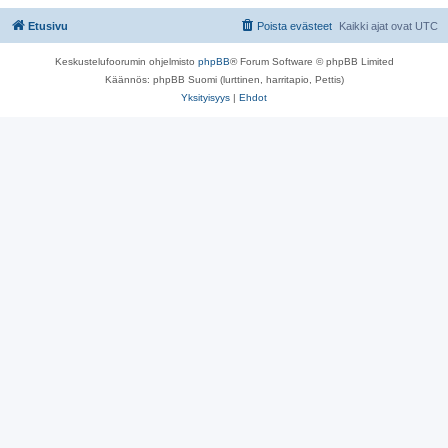
Etusivu
Poista evästeet
Kaikki ajat ovat
UTC
Keskustelufoorumin ohjelmisto
phpBB
® Forum Software © phpBB Limited
Käännös: phpBB Suomi (lurttinen, harritapio, Pettis)
Yksityisyys
|
Ehdot