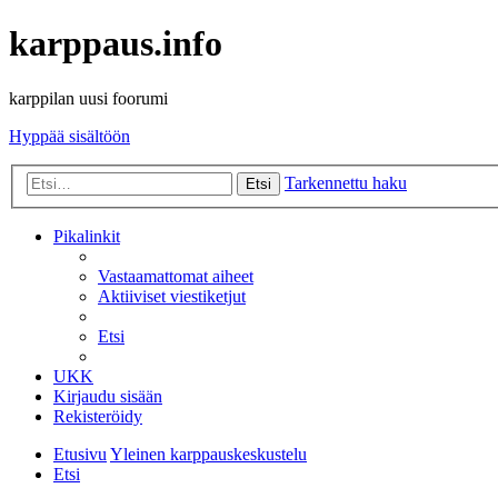
karppaus.info
karppilan uusi foorumi
Hyppää sisältöön
Tarkennettu haku
Etsi
Pikalinkit
Vastaamattomat aiheet
Aktiiviset viestiketjut
Etsi
UKK
Kirjaudu sisään
Rekisteröidy
Etusivu
Yleinen karppauskeskustelu
Etsi