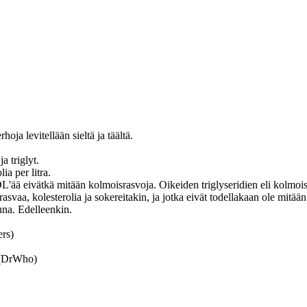
ja levitellään sieltä ja täältä.
a triglyt.
a per litra.
DL'ää eivätkä mitään kolmoisrasvoja. Oikeiden triglyseridien eli kolmoi
a, rasvaa, kolesterolia ja sokereitakin, ja jotka eivät todellakaan ole mi
una. Edelleenkin.
ers)
 (DrWho)