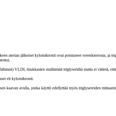
keen aterian jälkeiset kylomikronit ovat poistuneet verenkierrosta, ja
iotta).
an (lähinnä) VLDL-hiukkasten sisältämää triglyseridiä mutta ei väitetä, et
et eli kylomikronit.
sen kaavan avulla, jonka käyttö edellyttää myös triglysereiden mittaamis