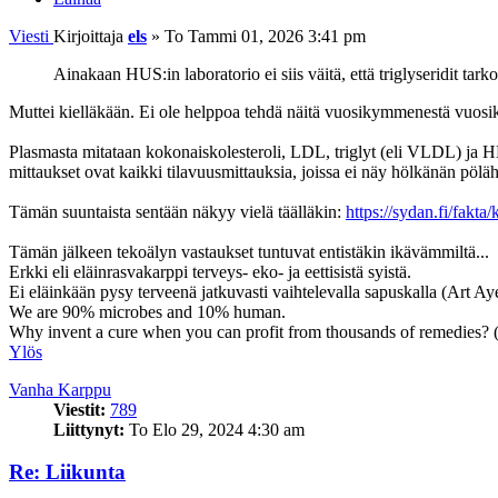
Viesti
Kirjoittaja
els
»
To Tammi 01, 2026 3:41 pm
Ainakaan HUS:in laboratorio ei siis väitä, että triglyseridit tar
Muttei kielläkään. Ei ole helppoa tehdä näitä vuosikymmenestä vuos
Plasmasta mitataan kokonaiskolesteroli, LDL, triglyt (eli VLDL) ja
mittaukset ovat kaikki tilavuusmittauksia, joissa ei näy hölkänän pölä
Tämän suuntaista sentään näkyy vielä täälläkin:
https://sydan.fi/fakta/k
Tämän jälkeen tekoälyn vastaukset tuntuvat entistäkin ikävämmiltä...
Erkki eli eläinrasvakarppi terveys- eko- ja eettisistä syistä.
Ei eläinkään pysy terveenä jatkuvasti vaihtelevalla sapuskalla (Art Ay
We are 90% microbes and 10% human.
Why invent a cure when you can profit from thousands of remedies?
Ylös
Vanha Karppu
Viestit:
789
Liittynyt:
To Elo 29, 2024 4:30 am
Re: Liikunta