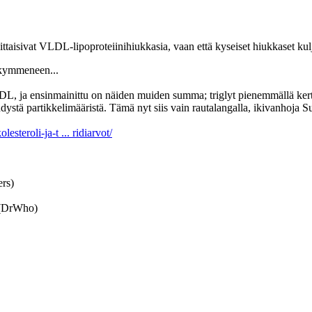
koittaisivat VLDL-lipoproteiinihiukkasia, vaan että kyseiset hiukkaset kul
ikymmeneen...
 HDL, ja ensinmainittu on näiden muiden summa; triglyt pienemmällä ke
hdystä partikkelimääristä. Tämä nyt siis vain rautalangalla, ikivanhoja 
olesteroli-ja-t ... ridiarvot/
ers)
 (DrWho)