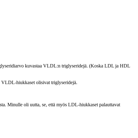
 triglyseridiarvo kuvastaa VLDL:n triglyseridejä. (Koska LDL ja HDL
tä VLDL-hiukkaset olisivat triglyseridejä.
ta. Minulle oli uutta, se, että myös LDL-hiukkaset palauttavat