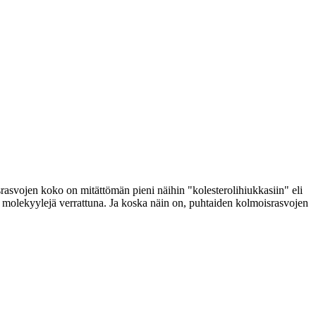
srasvojen koko on mitättömän pieni näihin "kolesterolihiukkasiin" eli
tään molekyylejä verrattuna. Ja koska näin on, puhtaiden kolmoisrasvojen