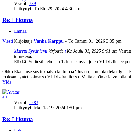
Viestit:
789
Liittynyt:
To Elo 29, 2024 4:30 am
Re: Liikunta
Lainaa
Viesti
Kirjoittaja
Vanha Karppu
»
To Tammi 01, 2026 3:35 pm
Marrtti Syväniemi
kirjoitti:
↑
Ke Joulu 31, 2025 9:01 am
Verrat
tunneissa.
Elikkä: Veritestit tehdään 12h paastossa, joten VLDL lienee poi
Oliko Eka lause siis tekoälyn kertomaa? Jos oli, niin joko tekoäly tai Hu
maksan syntetisoimassa VLDL-fraktiossa. Mutta eihän asia voi olla n
Ylös
els
Viestit:
1283
Liittynyt:
Ma Elo 19, 2024 1:51 pm
Re: Liikunta
Lainaa