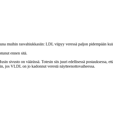
tuna muihin rasvahiukkasiin: LDL viipyy veressä paljon pidempään kuin
stunut ennen sitä.
sin sivusto on väärässä. Totesin siis juuri edellisessä postauksessa, että 
iin, jos VLDL on jo kadonnut verestä näytteenottovaiheessa.