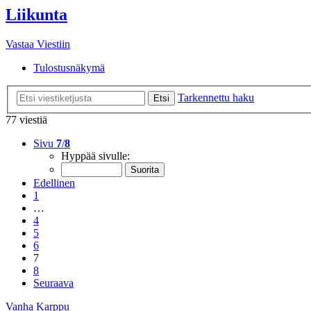
Liikunta
Vastaa Viestiin
Tulostusnäkymä
Tarkennettu haku
Etsi
77 viestiä
Sivu
7
/
8
Hyppää sivulle:
Edellinen
1
…
4
5
6
7
8
Seuraava
Vanha Karppu