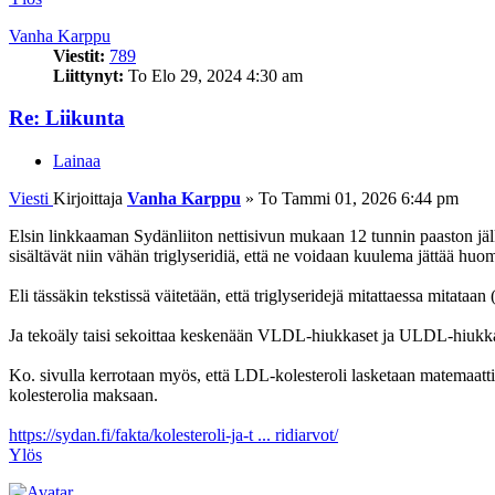
Vanha Karppu
Viestit:
789
Liittynyt:
To Elo 29, 2024 4:30 am
Re: Liikunta
Lainaa
Viesti
Kirjoittaja
Vanha Karppu
»
To Tammi 01, 2026 6:44 pm
Elsin linkkaaman Sydänliiton nettisivun mukaan 12 tunnin paaston jäl
sisältävät niin vähän triglyseridiä, että ne voidaan kuulema jättää huom
Eli tässäkin tekstissä väitetään, että triglyseridejä mitattaessa mitata
Ja tekoäly taisi sekoittaa keskenään VLDL-hiukkaset ja ULDL-hiukkas
Ko. sivulla kerrotaan myös, että LDL-kolesteroli lasketaan matemaatti
kolesterolia maksaan.
https://sydan.fi/fakta/kolesteroli-ja-t ... ridiarvot/
Ylös