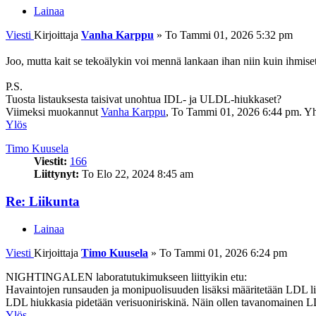
Lainaa
Viesti
Kirjoittaja
Vanha Karppu
»
To Tammi 01, 2026 5:32 pm
Joo, mutta kait se tekoälykin voi mennä lankaan ihan niin kuin ihmise
P.S.
Tuosta listauksesta taisivat unohtua IDL- ja ULDL-hiukkaset?
Viimeksi muokannut
Vanha Karppu
, To Tammi 01, 2026 6:44 pm. Yh
Ylös
Timo Kuusela
Viestit:
166
Liittynyt:
To Elo 22, 2024 8:45 am
Re: Liikunta
Lainaa
Viesti
Kirjoittaja
Timo Kuusela
»
To Tammi 01, 2026 6:24 pm
NIGHTINGALEN laboratutukimukseen liittyikin etu:
Havaintojen runsauden ja monipuolisuuden lisäksi määritetään LDL lipor
LDL hiukkasia pidetään verisuoniriskinä. Näin ollen tavanomainen 
Ylös