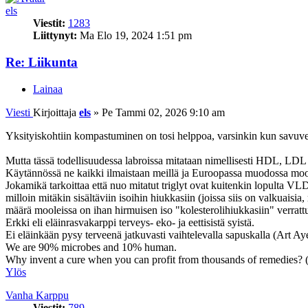
els
Viestit:
1283
Liittynyt:
Ma Elo 19, 2024 1:51 pm
Re: Liikunta
Lainaa
Viesti
Kirjoittaja
els
»
Pe Tammi 02, 2026 9:10 am
Yksityiskohtiin kompastuminen on tosi helppoa, varsinkin kun savuverho
Mutta tässä todellisuudessa labroissa mitataan nimellisesti HDL, LDL j
Käytännössä ne kaikki ilmaistaan meillä ja Euroopassa muodossa mooli
Jokamikä tarkoittaa että nuo mitatut triglyt ovat kuitenkin lopulta VL
milloin mitäkin sisältäviin isoihin hiukkasiin (joissa siis on valkuaisi
määrä mooleissa on ihan hirmuisen iso "kolesterolihiukkasiin" verratt
Erkki eli eläinrasvakarppi terveys- eko- ja eettisistä syistä.
Ei eläinkään pysy terveenä jatkuvasti vaihtelevalla sapuskalla (Art Ay
We are 90% microbes and 10% human.
Why invent a cure when you can profit from thousands of remedies?
Ylös
Vanha Karppu
Viestit:
789