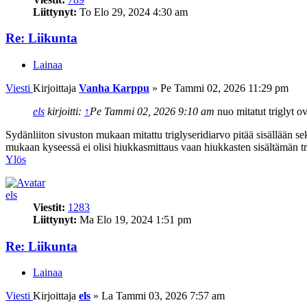
Liittynyt:
To Elo 29, 2024 4:30 am
Re: Liikunta
Lainaa
Viesti
Kirjoittaja
Vanha Karppu
»
Pe Tammi 02, 2026 11:29 pm
els
kirjoitti:
↑
Pe Tammi 02, 2026 9:10 am
nuo mitatut triglyt o
Sydänliiton sivuston mukaan mitattu triglyseridiarvo pitää sisällään se
mukaan kyseessä ei olisi hiukkasmittaus vaan hiukkasten sisältämän tri
Ylös
els
Viestit:
1283
Liittynyt:
Ma Elo 19, 2024 1:51 pm
Re: Liikunta
Lainaa
Viesti
Kirjoittaja
els
»
La Tammi 03, 2026 7:57 am