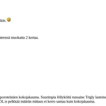
tkin.
teensä muokattu 2 kertaa.
oteiinien kokojakauma. Suurimpia löllyköitä runsaine Trigly lasteineen 
LDL:n pelkkää määrän mittaus ei kerro samaa kuin kokojakauma.