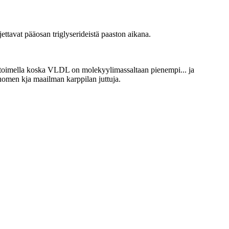
jettavat pääosan triglyserideistä paaston aikana.
rtoimella koska VLDL on molekyylimassaltaan pienempi... ja
Suomen kja maailman karppilan juttuja.