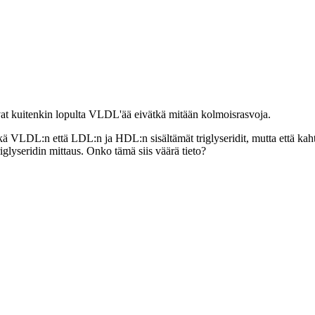
vat kuitenkin lopulta VLDL'ää eivätkä mitään kolmoisrasvoja.
kä VLDL:n että LDL:n ja HDL:n sisältämät triglyseridit, mutta että kahta j
glyseridin mittaus. Onko tämä siis väärä tieto?