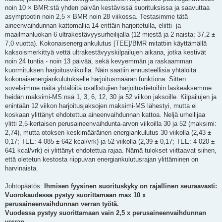
noin 10 × BMR:stä yhden päivän kestävissä suorituksissa ja saavuttaa
asymptootin noin 2,5 × BMR noin 28 viikossa. Testasimme tätä
aineenvaihdunnan kattomallia 14 erittäin harjoitetulla, eliitti- ja
maailmanluokan 6 ultrakestävyysurheilijalla (12 miestä ja 2 naista; 37,2 ±
7,0 vuotta). Kokonaisenergiankulutus [TEE]/BMR mitattiin käyttämällä
kaksoismerkittyä vettä ultrakestävyyskilpailujen aikana, jotka kestivät
noin 24 tuntia - noin 13 päivää, sekä kevyemmän ja raskaamman
kuormituksen harjoitusviikoilla. Näin saatiin ennusteellisia yhtälöitä
kokonaisenergiankulutukselle harjoitusmäärän funktiona. Sitten
sovelsimme näitä yhtälöitä osallistujien harjoitustietoihin laskeaksemme
heidän maksimi-MS:nsä 1, 3, 6, 12, 30 ja 52 viikon jaksoille. Kilpailujen ja
enintään 12 viikon harjoitusjaksojen maksimi-MS lähestyi, mutta ei
koskaan ylittänyt ehdotettua aineenvaihdunnan kattoa. Neljä urheilijaa
ylitti 2,5-kertaisen perusaineenvaihdunta-arvon viikoilla 30 ja 52 (maksimi:
2,74), mutta otoksen keskimääräinen energiankulutus 30 viikolla (2,43 ±
0,17; TEE: 4 085 ± 642 kcal/vrk) ja 52 viikolla (2,39 ± 0,17; TEE: 4 020 ±
641 kcal/vrk) ei ylittänyt ehdotettua rajaa. Nämä tulokset viittaavat siihen,
että oletetun kestosta riippuvan energiankulutusrajan ylittäminen on
harvinaista.
Johtopäätös:
Ihmisen fyysinen suorituskyky on rajallinen seuraavasti:
Vuorokaudessa pystyy suorittamaan max 10 x
perusaineenvaihdunnan verran työtä.
Vuodessa pystyy suorittamaan vain 2,5 x perusaineenvaihdunnan
verran.