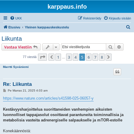
karppaus.info
UKK
Rekisteröidy
Kirjaudu sisään
E
Etusivu
Yleinen karppauskeskustelu
t
Liikunta
s
Etsi
Tarken
Vastaa Viestiin
i
Sivu
5
/
8
1
3
4
5
6
7
8
Edellinen
Seuraava
77 viestiä
…
Marrtti Syväniemi
Re: Liikunta
V
Pe Marras 21, 2025 4:03 am
i
e
https://www.nature.com/articles/s41598-025-06057-y
s
t
i
Kestävyysharjoittelua suorittaneiden vanhempien aikuisten
luonnolliset tappajasolut osoittavat parantuneita toiminnallisia ja
metabolisia vasteita adrenergiselle salpaukselle ja mTOR-estolle
Konekäännöstä: