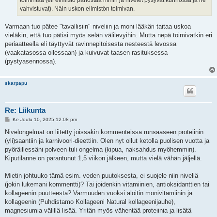
toimintaa (eli elimistö panostaa niihin ja nivelet pysyvät kunnossa ja ne
vahvistuvat). Näin uskon elimistön toimivan.
Varmaan tuo pätee "tavallisiin" niveliin ja moni lääkäri taitaa uskoa
vieläkin, että tuo pätisi myös selän välilevyihin. Mutta nepä toimivatkin eri
periaatteella eli täyttyvät ravinnepitoisesta nesteestä levossa
(vaakatasossa ollessaan) ja kuivuvat taasen rasituksessa
(pystyasennossa).
skarpapu
Re: Liikunta
V
Ke Joulu 10, 2025 12:08 pm
i
e
Nivelongelmat on liitetty joissakin kommenteissa runsaaseen proteiinin
s
(yli)saantiin ja karnivoori-dieettiin. Olen nyt ollut ketolla puolisen vuotta ja
t
i
pyöräillessäni polveen tuli ongelma (kipua, naksahdus myöhemmin).
Kiputilanne on parantunut 1,5 viikon jälkeen, mutta vielä vähän jäljellä.
Mietin johtuuko tämä esim. veden puutoksesta, ei suojele niin niveliä
(jokin lukemani kommentti)? Tai joidenkin vitamiinien, antioksidanttien tai
kollageenin puutteesta? Varmuuden vuoksi aloitin monivitamiinin ja
kollageenin (Puhdistamo Kollageeni Natural kollageenijauhe),
magnesiumia välillä lisää. Yritän myös vähentää proteiinia ja lisätä