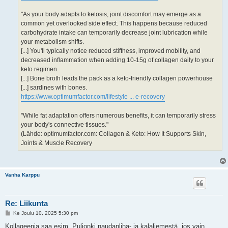
"As your body adapts to ketosis, joint discomfort may emerge as a
common yet overlooked side effect. This happens because reduced
carbohydrate intake can temporarily decrease joint lubrication while
your metabolism shifts.
[...] You'll typically notice reduced stiffness, improved mobility, and
decreased inflammation when adding 10-15g of collagen daily to your
keto regimen.
[...] Bone broth leads the pack as a keto-friendly collagen powerhouse
[...] sardines with bones.
https://www.optimumfactor.com/lifestyle ... e-recovery
"While fat adaptation offers numerous benefits, it can temporarily stress
your body's connective tissues."
(Lähde: optimumfactor.com: Collagen & Keto: How It Supports Skin,
Joints & Muscle Recovery
Vanha Karppu
Re: Liikunta
V
Ke Joulu 10, 2025 5:30 pm
i
e
Kollageenia saa esim. Puljonki naudanliha- ja kalaliemestä, jos vain