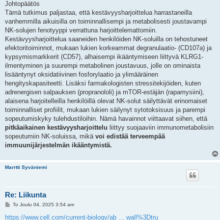
Johtopäätös
Tämä tutkimus paljastaa, että kestävyysharjoittelua harrastaneilla
vanhemmilla aikuisilla on toiminnallisempi ja metabolisesti joustavampi
NK-solujen fenotyyppi verrattuna harjoittelemattomiin.
Kestävyysharjoittelua saaneiden henkilöiden NK-soluilla on tehostuneet
efektoritoiminnot, mukaan lukien korkeammat degranulaatio- (CD107a) ja
kypsymismarkkerit (CD57), alhaisempi ikääntymiseen liittyvä KLRG1-
ilmentyminen ja suurempi metabolinen joustavuus, jolle on ominaista
lisääntynyt oksidatiivinen fosforylaatio ja ylimääräinen
hengityskapasiteetti. Lisäksi farmakologisten stressitekijöiden, kuten
adrenergisen salpauksen (propranololi) ja mTOR-estäjän (rapamysiini),
alaisena harjoitelleilla henkilöillä olevat NK-solut säilyttävät erinomaiset
toiminnalliset profiilit, mukaan lukien säilynyt sytotoksisuus ja parempi
sopeutumiskyky tulehdustiloihin. Nämä havainnot viittaavat siihen, että
pitkäaikainen kestävyysharjoittelu
liittyy suojaaviin immunometabolisiin
sopeutumiin NK-soluissa, mikä
voi edistää terveempää
immuunijärjestelmän ikääntymistä.
Marrtti Syväniemi
Re: Liikunta
V
To Joulu 04, 2025 3:54 am
i
e
https://www.cell.com/current-biology/ab ... wall%3Dtru