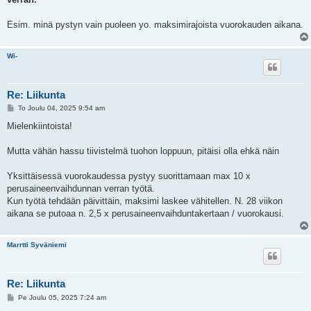
Esim. minä pystyn vain puoleen yo. maksimirajoista vuorokauden aikana.
Wi-
Re: Liikunta
V
To Joulu 04, 2025 9:54 am
i
e
Mielenkiintoista!
s
t
i
Mutta vähän hassu tiivistelmä tuohon loppuun, pitäisi olla ehkä näin
Yksittäisessä vuorokaudessa pystyy suorittamaan max 10 x
perusaineenvaihdunnan verran työtä.
Kun työtä tehdään päivittäin, maksimi laskee vähitellen. N. 28 viikon
aikana se putoaa n. 2,5 x perusaineenvaihduntakertaan / vuorokausi.
Marrtti Syväniemi
Re: Liikunta
V
Pe Joulu 05, 2025 7:24 am
i