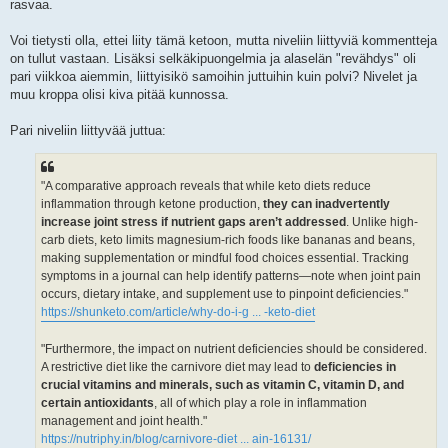
rasvaa.
Voi tietysti olla, ettei liity tämä ketoon, mutta niveliin liittyviä kommentteja
on tullut vastaan. Lisäksi selkäkipuongelmia ja alaselän "revähdys" oli
pari viikkoa aiemmin, liittyisikö samoihin juttuihin kuin polvi? Nivelet ja
muu kroppa olisi kiva pitää kunnossa.
Pari niveliin liittyvää juttua:
"A comparative approach reveals that while keto diets reduce
inflammation through ketone production,
they can inadvertently
increase joint stress if nutrient gaps aren’t addressed
. Unlike high-
carb diets, keto limits magnesium-rich foods like bananas and beans,
making supplementation or mindful food choices essential. Tracking
symptoms in a journal can help identify patterns—note when joint pain
occurs, dietary intake, and supplement use to pinpoint deficiencies."
https://shunketo.com/article/why-do-i-g ... -keto-diet
"Furthermore, the impact on nutrient deficiencies should be considered.
A restrictive diet like the carnivore diet may lead to
deficiencies in
crucial vitamins and minerals, such as vitamin C, vitamin D, and
certain antioxidants
, all of which play a role in inflammation
management and joint health."
https://nutriphy.in/blog/carnivore-diet ... ain-16131/