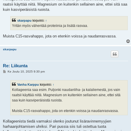
s
raatsii käyttää niitä. Magnesium on kuitenkin sellainen aine, ettei sitä saa
t
i
kuin kasviperäisistä ruoista.
skarpapu
kirjoitti:
↑
Yritän myös vähentää proteiinia ja lisätä rasvaa.
Muista C15-rasvahappo, jota on etenkin voissa ja naudanrasvassa.
skarpapu
Re: Liikunta
V
Ke Joulu 10, 2025 9:30 pm
i
e
s
Vanha Karppu
kirjoitti:
↑
t
i
Kollageenia saa esim. Puljonki naudanliha- ja kalaliemestä, jos vain
raatsii käyttää niitä. Magnesium on kuitenkin sellainen aine, ettei sitä
saa kuin kasviperäisistä ruoista.
Muista C15-rasvahappo, jota on etenkin voissa ja naudanrasvassa.
Kollageenista tiedä varmaksi olenko joutunut lisäravinnemyyjien
harhaanjohtamisen uhriksi. Pari pussia siis tuli ostettua tuota