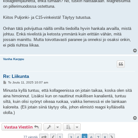
kollageenijauhetta, ehkä turhaan? No, tuskin haittaakaan. Magnesiumia
on pillerimuodossa ostettuna.
Kiitos Puljonki- ja C15-vinkeistä! Täytyy tutustua.
Onhan tätä polvijuttua näillä omilla tiedoilla hyvin hankala arvailla, mistä
johtuu. Enkä nivelistä ja ketosta ymmärrä kuin erittäin vähän, mitä
jossain mainittu. Mutta toivottavasti paranee ja onneksi jo osaksi onkin,
ei pidä riuhtoa liikaa.
Vanha Karppu
Re: Liikunta
V
To Joulu 11, 2025 10:07 am
i
e
Minusta kyllä tuntuu, että kollageenissa on jotain taikaa, koska olen sitä
s
aina himoinnut. Lisäksi kun on nauttinut mukillisen kanalientä, tuntuu
t
i
siltä, kuin olisi syönyt oikeaa ruokaa, vaikka liemessä ei ole lainkaan
kaloreita. (Eli jotain siinä täytyy olla, johon elimistö reagoi kylläisellä
ololla.)
Vastaa Viestiin
Sivu
5
/
8
1
3
4
5
6
7
8
Edellinen
Seuraava
77 viestiä
…