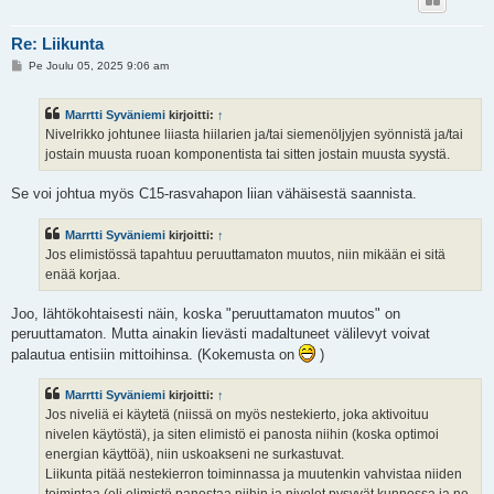
Re: Liikunta
V
Pe Joulu 05, 2025 9:06 am
i
e
s
Marrtti Syväniemi
kirjoitti:
↑
t
i
Nivelrikko johtunee liiasta hiilarien ja/tai siemenöljyjen syönnistä ja/tai
jostain muusta ruoan komponentista tai sitten jostain muusta syystä.
Se voi johtua myös C15-rasvahapon liian vähäisestä saannista.
Marrtti Syväniemi
kirjoitti:
↑
Jos elimistössä tapahtuu peruuttamaton muutos, niin mikään ei sitä
enää korjaa.
Joo, lähtökohtaisesti näin, koska "peruuttamaton muutos" on
peruuttamaton. Mutta ainakin lievästi madaltuneet välilevyt voivat
palautua entisiin mittoihinsa. (Kokemusta on
)
Marrtti Syväniemi
kirjoitti:
↑
Jos niveliä ei käytetä (niissä on myös nestekierto, joka aktivoituu
nivelen käytöstä), ja siten elimistö ei panosta niihin (koska optimoi
energian käyttöä), niin uskoakseni ne surkastuvat.
Liikunta pitää nestekierron toiminnassa ja muutenkin vahvistaa niiden