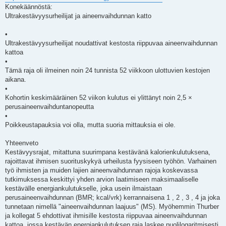
s
Konekäännöstä:
t
i
Ultrakestävyysurheilijat ja aineenvaihdunnan katto
•
Ultrakestävyysurheilijat noudattivat kestosta riippuvaa aineenvaihdunnan
kattoa
•
Tämä raja oli ilmeinen noin 24 tunnista 52 viikkoon ulottuvien kestojen
aikana.
•
Kohortin keskimääräinen 52 viikon kulutus ei ylittänyt noin 2,5 ×
perusaineenvaihduntanopeutta
•
Poikkeustapauksia voi olla, mutta suoria mittauksia ei ole.
Yhteenveto
Kestävyysrajat, mitattuna suurimpana kestävänä kalorienkulutuksena,
rajoittavat ihmisen suorituskykyä urheilusta fyysiseen työhön. Varhainen
työ ihmisten ja muiden lajien aineenvaihdunnan rajoja koskevassa
tutkimuksessa keskittyi yhden arvion laatimiseen maksimaaliselle
kestävälle energiankulutukselle, joka usein ilmaistaan ​​
perusaineenvaihdunnan (BMR; kcal/vrk) kerrannaisena 1 , 2 , 3 , 4 ja joka
tunnetaan nimellä "aineenvaihdunnan laajuus" (MS). Myöhemmin Thurber
ja kollegat 5 ehdottivat ihmisille kestosta riippuvaa aineenvaihdunnan
kattoa, jossa kestävän energiankulutuksen raja laskee puolilogaritmisesti