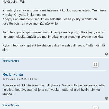
e
Hyvä pointti Wi.
s
t
i
Ymmärryksen yksi monista määritelmistä kuuluu suurinpiirtein: Ymmärrys
= Kyky Kiteyttää Kokemaansa.
Kiteytys on emergenttisen ilmiön selostus, jossa yksityiskohdat on
karsittu pois. Ja oleellinen jää näkyville.
Jätin tuon puolilogaritmisen ilmiön kiteytyksestä pois, jotta kiteytys olisi
tiukempi, ulosjättämällä tuo monimutkainen ja pienempiarvoinen seikka.
Kykyni tuottaa kryptistä tekstiä on valitettavasti vallitseva. Yritän välttää
sitä.
Vanha Karppu
Re: Liikunta
V
Pe Joulu 05, 2025 9:01 am
i
e
Tuossa ei ollut kuitenkaan kotrolliryhmää. Voihan olla periaatteessa, että
s
he olivat kestävyysurheilijoita sen vuoksi, että heillä oli hyvin toimiva
t
i
kroppa...
Vanha Karppu