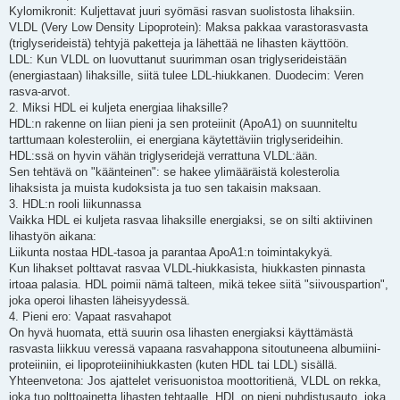
Kylomikronit: Kuljettavat juuri syömäsi rasvan suolistosta lihaksiin.
VLDL (Very Low Density Lipoprotein): Maksa pakkaa varastorasvasta
(triglyserideistä) tehtyjä paketteja ja lähettää ne lihasten käyttöön.
LDL: Kun VLDL on luovuttanut suurimman osan triglyserideistään
(energiastaan) lihaksille, siitä tulee LDL-hiukkanen. Duodecim: Veren
rasva-arvot.
2. Miksi HDL ei kuljeta energiaa lihaksille?
HDL:n rakenne on liian pieni ja sen proteiinit (ApoA1) on suunniteltu
tarttumaan kolesteroliin, ei energiana käytettäviin triglyserideihin.
HDL:ssä on hyvin vähän triglyseridejä verrattuna VLDL:ään.
Sen tehtävä on "käänteinen": se hakee ylimääräistä kolesterolia
lihaksista ja muista kudoksista ja tuo sen takaisin maksaan.
3. HDL:n rooli liikunnassa
Vaikka HDL ei kuljeta rasvaa lihaksille energiaksi, se on silti aktiivinen
lihastyön aikana:
Liikunta nostaa HDL-tasoa ja parantaa ApoA1:n toimintakykyä.
Kun lihakset polttavat rasvaa VLDL-hiukkasista, hiukkasten pinnasta
irtoaa palasia. HDL poimii nämä talteen, mikä tekee siitä "siivouspartion",
joka operoi lihasten läheisyydessä.
4. Pieni ero: Vapaat rasvahapot
On hyvä huomata, että suurin osa lihasten energiaksi käyttämästä
rasvasta liikkuu veressä vapaana rasvahappona sitoutuneena albumiini-
proteiiniin, ei lipoproteiinihiukkasten (kuten HDL tai LDL) sisällä.
Yhteenvetona: Jos ajattelet verisuonistoa moottoritienä, VLDL on rekka,
joka tuo polttoainetta lihasten tehtaalle. HDL on pieni puhdistusauto, joka