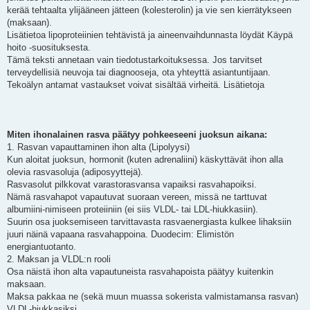
kerää tehtaalta ylijääneen jätteen (kolesterolin) ja vie sen kierrätykseen
(maksaan).
Lisätietoa lipoproteiinien tehtävistä ja aineenvaihdunnasta löydät Käypä
hoito -suosituksesta.
Tämä teksti annetaan vain tiedotustarkoituksessa. Jos tarvitset
terveydellisiä neuvoja tai diagnooseja, ota yhteyttä asiantuntijaan.
Tekoälyn antamat vastaukset voivat sisältää virheitä. Lisätietoja
Miten ihonalainen rasva päätyy pohkeeseeni juoksun aikana:
1. Rasvan vapauttaminen ihon alta (Lipolyysi)
Kun aloitat juoksun, hormonit (kuten adrenaliini) käskyttävät ihon alla
olevia rasvasoluja (adiposyyttejä).
Rasvasolut pilkkovat varastorasvansa vapaiksi rasvahapoiksi.
Nämä rasvahapot vapautuvat suoraan vereen, missä ne tarttuvat
albumiini-nimiseen proteiiniin (ei siis VLDL- tai LDL-hiukkasiin).
Suurin osa juoksemiseen tarvittavasta rasvaenergiasta kulkee lihaksiin
juuri näinä vapaana rasvahappoina. Duodecim: Elimistön
energiantuotanto.
2. Maksan ja VLDL:n rooli
Osa näistä ihon alta vapautuneista rasvahapoista päätyy kuitenkin
maksaan.
Maksa pakkaa ne (sekä muun muassa sokerista valmistamansa rasvan)
VLDL-hiukkasiksi.