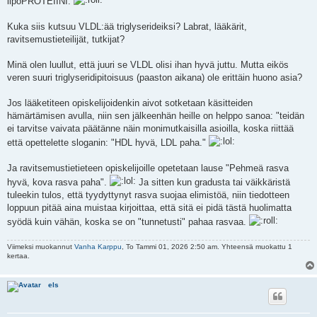
lipoPROTEIINI.
Kuka siis kutsuu VLDL:ää triglyserideiksi? Labrat, lääkärit,
ravitsemustieteilijät, tutkijat?
Minä olen luullut, että juuri se VLDL olisi ihan hyvä juttu. Mutta eikös
veren suuri triglyseridipitoisuus (paaston aikana) ole erittäin huono asia?
Jos lääketiteen opiskelijoidenkin aivot sotketaan käsitteiden
hämärtämisen avulla, niin sen jälkeenhän heille on helppo sanoa: "teidän
ei tarvitse vaivata päätänne näin monimutkaisilla asioilla, koska riittää
että opettelette sloganin: "HDL hyvä, LDL paha."
Ja ravitsemustietieteen opiskelijoille opetetaan lause "Pehmeä rasva
hyvä, kova rasva paha".
Ja sitten kun gradusta tai väikkäristä
tuleekin tulos, että tyydyttynyt rasva suojaa elimistöä, niin tiedotteen
loppuun pitää aina muistaa kirjoittaa, että sitä ei pidä tästä huolimatta
syödä kuin vähän, koska se on "tunnetusti" pahaa rasvaa.
Viimeksi muokannut
Vanha Karppu
, To Tammi 01, 2026 2:50 am. Yhteensä muokattu 1
kertaa.
els