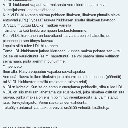
VLDL-hiukkaset vapautuvat maksasta verenkiertoon ja toimivat
"toissijaisena" energianlähteenä.
Kun VLDL-hiukkanen ohittaa pohkeen lihaksen, lihaksen pinnalla oleva
entsyymi (LPL) "lypsää" rasvaa hiukkasen sisältä lihaksen käyttöön.
3. VLDL muuttuu LDL:ksi matkan varrella
Tämä on tärkeä lenkki aiempaan keskusteluumme:
Kun VLDL-hiukkanen on luovuttanut rasvansa pohjelihakselle, se
pienenee ja sen tiheys kasvaa.
Lopulta siitä tulee LDL-hiukkanen.
Tämä LDL-hiukkanen jatkaa kiertoaan, kunnes maksa poistaa sen – tai
jos se on vaurioitunut (esim. hapettunut), se voi päätyä sinne valtimon
seinämään, josta aiemmin puhuimme.
Yhteenveto
Ihon alla: Rasva vapautuu vapaiksi rasvahapoiksi.
Veressä: Rasva kulkee lihaksiin joko albumiiniin sitoutuneena (pääreitti)
tai VLDL-hiukkasten sisällä (maksasta tuleva reitti).
VLDL:n kohtalo: Kun se on antanut energiansa pohkeelle, siitä tulee LDL.
VLDL on siis maksan lähettämä kuljetuspaketti, joka sisältää osittain sitä
rasvaa, jonka maksa on ensin poiminut verenkierrosta tai valmistanut
itse. Terveyskirjasto: Veren rasva-aineenvaihdunta.
Tekoälyn antamat vastaukset voivat sisältää virheitä. Lisätietoja