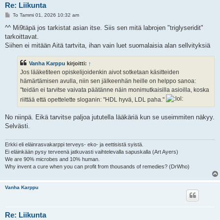
Re: Liikunta
V
To Tammi 01, 2026 10:32 am
i
e
^^ Mi9täpä jos tarkistat asian itse. Siis sen mitä labrojen "triglyseridit"
s
tarkoittavat.
t
i
Siihen ei mitään Aitä tartvita, ihan vain luet suomalaisia alan sellvityksiä
Vanha Karppu
kirjoitti:
↑
Jos lääketiteen opiskelijoidenkin aivot sotketaan käsitteiden
hämärtämisen avulla, niin sen jälkeenhän heille on helppo sanoa:
"teidän ei tarvitse vaivata päätänne näin monimutkaisilla asioilla, koska
riittää että opettelette sloganin: "HDL hyvä, LDL paha."
No niinpä. Eikä tarvitse paljoa jututella lääkäriä kun se useimmiten näkyy.
Selvästi.
Erkki eli eläinrasvakarppi terveys- eko- ja eettisistä syistä.
Ei eläinkään pysy terveenä jatkuvasti vaihtelevalla sapuskalla (Art Ayers)
We are 90% microbes and 10% human.
Why invent a cure when you can profit from thousands of remedies? (DrWho)
Vanha Karppu
Re: Liikunta