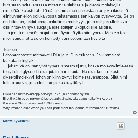
kutsutaan noita labrassa mitattavia hiukkasia ja pientä molekyyliä
nimeltään kolesteroli. Tämä jälkimmäinen puolestaan on joka ikisessä
elinkunnan eliön solukalvossa takaamassa sen kalvon pysyvyyttä. Se on
ehdottomon, ehdottoman pakollinen molekyyli, jotta solujen ulkokalvo
olisi riittävän hyvä suoja ja este solujen ulkopuolisille asioille.
. Ja joo, tuo nimeäsmisjuttu on täysin, älyttömän typerä. Melkein tekisi
mieli sanoa, että se on kehitetty vain sotkemaan kuvioita
Toiseen:
Laboratoriotestit mittaavat LDLn ja VLDLn erikseen. Jälkimmäistä
kutsutaan triglyiksi
... jokamikä on ihan yhtä typerä nimeämisjuttu, koska molekyylimielessä
triglyt eli triglyseridit ovat jotain ihan muuta. Ne ovat kemiallisesti
glyserolimolekyyli johon on kiinnittynyt kolme rasvahappoa. Siitä nimi
kolmoisrasva, jota olen itse joskus käyttänyt.
Erkki eli eläinrasvakarppi terveys- eko- ja eettisistä syistä.
Ei eläinkään pysy terveenä jatkuvasti vaihtelevalla sapuskalla (Art Ayers)
We are 90% microbes and 10% human.
Why invent a cure when you can profit from thousands of remedies? (DrWho)
Marrtti Syväniemi