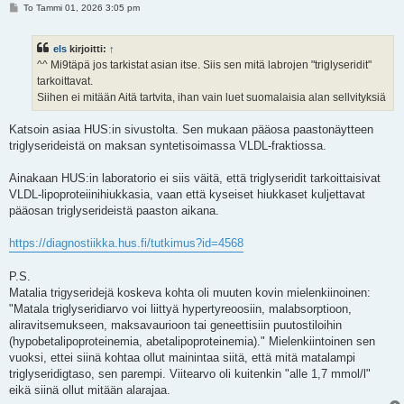
V
To Tammi 01, 2026 3:05 pm
i
e
s
els
kirjoitti:
↑
t
i
^^ Mi9täpä jos tarkistat asian itse. Siis sen mitä labrojen "triglyseridit"
tarkoittavat.
Siihen ei mitään Aitä tartvita, ihan vain luet suomalaisia alan sellvityksiä
Katsoin asiaa HUS:in sivustolta. Sen mukaan pääosa paastonäytteen
triglyserideistä on maksan syntetisoimassa VLDL-fraktiossa.
Ainakaan HUS:in laboratorio ei siis väitä, että triglyseridit tarkoittaisivat
VLDL-lipoproteiinihiukkasia, vaan että kyseiset hiukkaset kuljettavat
pääosan triglyserideistä paaston aikana.
https://diagnostiikka.hus.fi/tutkimus?id=4568
P.S.
Matalia trigyseridejä koskeva kohta oli muuten kovin mielenkiinoinen:
"Matala triglyseridiarvo voi liittyä hypertyreoosiin, malabsorptioon,
aliravitsemukseen, maksavaurioon tai geneettisiin puutostiloihin
(hypobetalipoproteinemia, abetalipoproteinemia)." Mielenkiintoinen sen
vuoksi, ettei siinä kohtaa ollut mainintaa siitä, että mitä matalampi
triglyseridigtaso, sen parempi. Viitearvo oli kuitenkin "alle 1,7 mmol/l"
eikä siinä ollut mitään alarajaa.