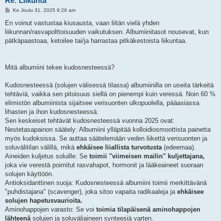
Re: Liikunta
V
Ke Joulu 31, 2025 9:26 am
i
e
En voinut vastustaa kiusausta, vaan liitän vielä yhden
s
liikunnan/rasvapolttoisuuden vaikutuksen. Albumiinitasot nousevat, kun
t
i
pätkäpaastoaa, ketoilee tai/ja harrastaa pitkäkestoista liikuntaa.
Mitä albumiini tekee kudosnesteessä?
Kudosnesteessä (solujen välisessä tilassa) albumiinilla on useita tärkeitä
tehtäviä, vaikka sen pitoisuus siellä on pienempi kuin veressä. Noin 60 %
elimistön albumiinista sijaitsee verisuonten ulkopuolella, pääasiassa
lihasten ja ihon kudosnesteessä.
Sen keskeiset tehtävät kudosnesteessä vuonna 2025 ovat:
Nestetasapainon säätely: Albumiini ylläpitää kolloidiosmoottista painetta
myös kudoksissa. Se auttaa säätelemään veden liikettä verisuonten ja
soluvälitilan välillä, mikä
ehkäisee liiallista turvotusta
(edeemaa).
Aineiden kuljetus soluille: Se
toimii "viimeisen mailin" kuljettajana,
joka vie verestä poimitut rasvahapot, hormonit ja lääkeaineet suoraan
solujen käyttöön.
Antioksidanttinen suoja: Kudosnesteessä albumiini toimii merkittävänä
"puhdistajana" (scavenger), joka sitoo vapaita radikaaleja ja
ehkäisee
solujen hapetusvaurioita.
Aminohappojen varasto: Se voi
toimia tilapäisenä aminohappojen
lähteenä
solujen ja soluväliaineen synteesiä varten.