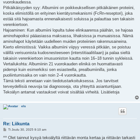
vuorokaudessa.
Pitkäikäisyyden syy: Albumiini on poikkeuksellisen pitkäikäinen proteiini,
koska elimistöllä on erityinen kierrätysmekanismi (FcRn-reseptori), joka
estää sitä hajoamasta ennenaikaisesti soluissa ja palauttaa sen takaisin
verenkiertoon.
Hajoaminen: Kun albumiini lopulta tulee elinkaarensa päähän, se hajoaa
aminohapoiksi pääasiassa maksassa, lihaksissa ja munuaisissa. Nämä
aminohapot käytetään uudelleen muiden proteiinien rakennusaineina.
Kierto elimistössä: Vaikka albumiini viipyy veressä pitkään, se poistuu
välillä verisuonista kudosnesteeseen (interstitiaalitilaan) ja palaa sieltä
takaisin verenkiertoon imusuoniston kautta noin 16–18 tunnin sykleissä.
Vertailukohta: Albumiinin 21 vuorokauden elinikä on huomattavasti
pidempi kuin esimerkiksi sen esiasteella, prealbumiinilla, jonka
puoliintumisaika on vain noin 2–4 vuorokautta.
Tämä teksti annetaan vain tiedotustarkoituksessa. Jos tarvitset
terveydellisiä neuvoja tai diagnooseja, ota yhteyttä asiantuntijaan.
Tekoälyn antamat vastaukset voivat sisältää virheitä. Lisätietoja
els
Re: Liikunta
V
Ti Joulu 30, 2025 9:10 am
i
e
^^ Olet tainnut kysyä tekoälyltä riittävän monta kertaa ja riittävän tarkasti