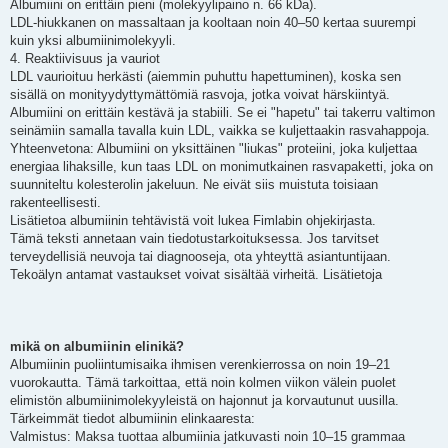
Albumiini on erittäin pieni (molekyylipaino n. 66 kDa).
LDL-hiukkanen on massaltaan ja kooltaan noin 40–50 kertaa suurempi
kuin yksi albumiinimolekyyli.
4. Reaktiivisuus ja vauriot
LDL vaurioituu herkästi (aiemmin puhuttu hapettuminen), koska sen
sisällä on monityydyttymättömiä rasvoja, jotka voivat härskiintyä.
Albumiini on erittäin kestävä ja stabiili. Se ei "hapetu" tai takerru valtimon
seinämiin samalla tavalla kuin LDL, vaikka se kuljettaakin rasvahappoja.
Yhteenvetona: Albumiini on yksittäinen "liukas" proteiini, joka kuljettaa
energiaa lihaksille, kun taas LDL on monimutkainen rasvapaketti, joka on
suunniteltu kolesterolin jakeluun. Ne eivät siis muistuta toisiaan
rakenteellisesti.
Lisätietoa albumiinin tehtävistä voit lukea Fimlabin ohjekirjasta.
Tämä teksti annetaan vain tiedotustarkoituksessa. Jos tarvitset
terveydellisiä neuvoja tai diagnooseja, ota yhteyttä asiantuntijaan.
Tekoälyn antamat vastaukset voivat sisältää virheitä. Lisätietoja
mikä on albumiinin elinikä?
Albumiinin puoliintumisaika ihmisen verenkierrossa on noin 19–21
vuorokautta. Tämä tarkoittaa, että noin kolmen viikon välein puolet
elimistön albumiinimolekyyleistä on hajonnut ja korvautunut uusilla.
Tärkeimmät tiedot albumiinin elinkaaresta:
Valmistus: Maksa tuottaa albumiinia jatkuvasti noin 10–15 grammaa