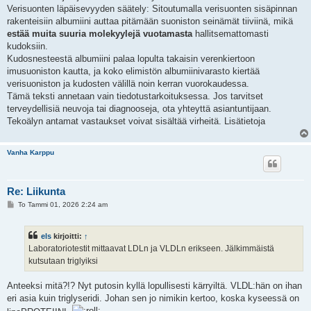
Verisuonten läpäisevyyden säätely: Sitoutumalla verisuonten sisäpinnan
rakenteisiin albumiini auttaa pitämään suoniston seinämät tiiviinä, mikä
estää muita suuria molekyylejä vuotamasta
hallitsemattomasti
kudoksiin.
Kudosnesteestä albumiini palaa lopulta takaisin verenkiertoon
imusuoniston kautta, ja koko elimistön albumiinivarasto kiertää
verisuoniston ja kudosten välillä noin kerran vuorokaudessa.
Tämä teksti annetaan vain tiedotustarkoituksessa. Jos tarvitset
terveydellisiä neuvoja tai diagnooseja, ota yhteyttä asiantuntijaan.
Tekoälyn antamat vastaukset voivat sisältää virheitä. Lisätietoja
Vanha Karppu
Re: Liikunta
V
To Tammi 01, 2026 2:24 am
i
e
s
els
kirjoitti:
↑
t
i
Laboratoriotestit mittaavat LDLn ja VLDLn erikseen. Jälkimmäistä
kutsutaan triglyiksi
Anteeksi mitä?!? Nyt putosin kyllä lopullisesti kärryiltä. VLDL:hän on ihan
eri asia kuin triglyseridi. Johan sen jo nimikin kertoo, koska kyseessä on