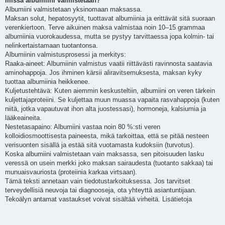
missä albumiini valmistetaan?
Albumiini valmistetaan yksinomaan maksassa.
Maksan solut, hepatosyytit, tuottavat albumiinia ja erittävät sitä suoraan
verenkiertoon. Terve aikuinen maksa valmistaa noin 10–15 grammaa
albumiinia vuorokaudessa, mutta se pystyy tarvittaessa jopa kolmin- tai
nelinkertaistamaan tuotantonsa.
Albumiinin valmistusprosessi ja merkitys:
Raaka-aineet: Albumiinin valmistus vaatii riittävästi ravinnosta saatavia
aminohappoja. Jos ihminen kärsii aliravitsemuksesta, maksan kyky
tuottaa albumiinia heikkenee.
Kuljetustehtävä: Kuten aiemmin keskusteltiin, albumiini on veren tärkein
kuljettajaproteiini. Se kuljettaa muun muassa vapaita rasvahappoja (kuten
niitä, jotka vapautuvat ihon alta juostessasi), hormoneja, kalsiumia ja
lääkeaineita.
Nestetasapaino: Albumiini vastaa noin 80 %:sti veren
kolloidiosmoottisesta paineesta, mikä tarkoittaa, että se pitää nesteen
verisuonten sisällä ja estää sitä vuotamasta kudoksiin (turvotus).
Koska albumiini valmistetaan vain maksassa, sen pitoisuuden lasku
veressä on usein merkki joko maksan sairaudesta (tuotanto sakkaa) tai
munuaisvauriosta (proteiinia karkaa virtsaan).
Tämä teksti annetaan vain tiedotustarkoituksessa. Jos tarvitset
terveydellisiä neuvoja tai diagnooseja, ota yhteyttä asiantuntijaan.
Tekoälyn antamat vastaukset voivat sisältää virheitä. Lisätietoja