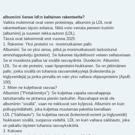
albumiini lienee ldl:n kaltainen rakenteelta?
Vaikka molemmat ovat veren proteiineja, albumiini ja LDL ovat
rakenteeltaan täysin erilaisia. Niitä voisi verrata pieneen kuriiriin
(albumiini) ja suureen rekka-autoon (LDL).
Tässä ovat tärkeimmät erot vuonna 2025:
1. Rakenne: Yksi proteiini vs. monimutkainen pallo
Albumiini: Se on yksi ainoa, pitkä ja monimutkaisesti laskostunut
aminohappoketju (proteiini). Se liukenee täydellisesti veteen sellaisenaan.
Se ei muodosta palloa tai sisällä rasvaydintä. Duodecim: Albumiini.
LDL: Se ei ole proteiini, vaan lipoproteiini-hiukkanen. Se on jättimäinen
pallo, jonka sisällä on tuhansia rasvamolekyylejä (kolesterolia ja
triglyseridejä) ja jonka pinnalla on vain yksi valtava ohjausproteiini (ApoB-
100).
2. Miten ne kuljettavat rasvaa?
Albumiini ("Pintakiinnitys"): Se kuljettaa vapaita rasvahappoja
tartuttamalla ne pintansa pieniin taskuihin. Rasvahapot eivät ole
albumiinin "sisällä", vaan ne roikkuvat sen kyljessä. Albumiini on kuin
polkupyörälähetti, joka kuljettaa muutamaa pakettia kerrallaan.
LDL ("Säiliöauto"): Se kuljettaa rasvat (kolesteroli-esterit ja triglyseridit)
hiukkasen sisällä, suojassa vedeltä. LDL on kuin valtava säiliöauto, joka
on pakattu täyteen tuhansia rasvayksiköitä.
3. Kokoero