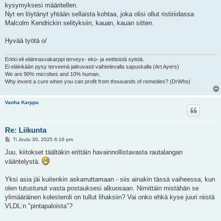
s
kysymyksesi määritellen.
t
i
Nyt en löytänyt yhtään sellaista kohtaa, joka olisi ollut ristiriidassa
Malcolm Kendrickin selityksiin, kauan, kauan sitten.
Hyvää työtä o/
Erkki eli eläinrasvakarppi terveys- eko- ja eettisistä syistä.
Ei eläinkään pysy terveenä jatkuvasti vaihtelevalla sapuskalla (Art Ayers)
We are 90% microbes and 10% human.
Why invent a cure when you can profit from thousands of remedies? (DrWho)
Vanha Karppu
Re: Liikunta
V
Ti Joulu 30, 2025 6:16 pm
i
e
Juu, kiitokset täältäkin erittäin havainnollistavasta rautalangan
s
vääntelystä.
t
i
Yksi asia jäi kuitenkin askarruttamaan - siis ainakin tässä vaiheessa, kun
olen tutustunut vasta postauksesi alkuosaan. Nimittäin mistähän se
ylimääräinen kolesteroli on tullut lihaksiin? Vai onko ehkä kyse juuri niistä
VLDL:n "pintapaloista"?