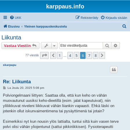
karppaus.info
UKK
Rekisteröidy
Kirjaudu sisään
E
Etusivu
Yleinen karppauskeskustelu
t
Liikunta
s
Etsi
Tarken
Vastaa Viestiin
i
Sivu
6
/
8
1
4
5
6
7
8
Edellinen
Seuraava
77 viestiä
…
skarpapu
Re: Liikunta
V
La Joulu 20, 2025 5:08 pm
i
e
Polviongelmaani liittyen: Saattaa olla, että kun keho on vähän
s
muovautunut uusiksi keho-dieetillä (esim. jalat kapeutuivat), niin
t
i
yliliikkuvat niveleni liikkuvat vähän liiankin vapaasti. Ehkä läski on
jotenkin ollut iskunvaimentimena tai pysäyttimenä tai jotain?
Esimerkiksi nyt kun nousin ylös lattialta, tuntui siltä kuin vasen terve
polvi olisi vähän yliojentunut (sattui pikkiriikkisen). Fysioterapeutti