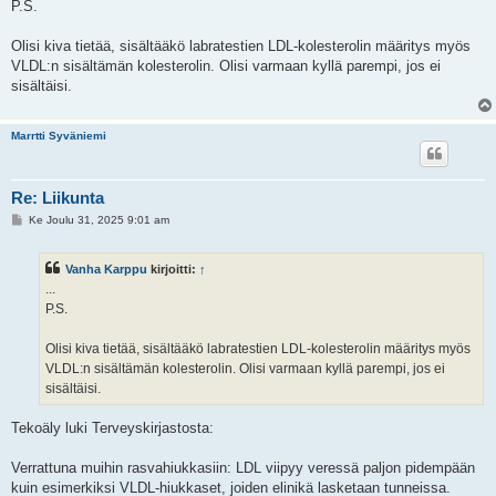
P.S.
Olisi kiva tietää, sisältääkö labratestien LDL-kolesterolin määritys myös
VLDL:n sisältämän kolesterolin. Olisi varmaan kyllä parempi, jos ei
sisältäisi.
Marrtti Syväniemi
Re: Liikunta
V
Ke Joulu 31, 2025 9:01 am
i
e
s
Vanha Karppu
kirjoitti:
↑
t
i
...
P.S.
Olisi kiva tietää, sisältääkö labratestien LDL-kolesterolin määritys myös
VLDL:n sisältämän kolesterolin. Olisi varmaan kyllä parempi, jos ei
sisältäisi.
Tekoäly luki Terveyskirjastosta:
Verrattuna muihin rasvahiukkasiin: LDL viipyy veressä paljon pidempään
kuin esimerkiksi VLDL-hiukkaset, joiden elinikä lasketaan tunneissa.