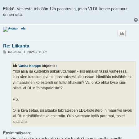
Elikkä: Veritestit tehdään 12h paastossa, joten VLDL lienee poistunut
ennen sitä.
els
Re: Liikunta
V
Ke Joulu 31, 2025 9:11 am
i
e
s
Vanha Karppu
kirjoitti:
↑
t
i
Yksi asia jäi kuitenkin askarruttamaan - siis ainakin tässä vaiheessa,
kun olen tutustunut vasta postauksesi alkuosaan. Nimittäin mistähän se
ylimääräinen kolesteroli on tullut lihaksiin? Vai onko ehkä kyse juuri
niistä VLDL:n "pintapaloista"?
P.S.
Olisi kiva tietää, sisältääkö labratestien LDL-kolesterolin määritys myös
VLDL:n sisältämän kolesterolin. Olisi varmaan kyllä parempi, jos ei
sisältäisi.
Ensimmäiseen:
. Ethän nyt sotke kolesterolia ja kolesterolia? Ihan samalla nimellä