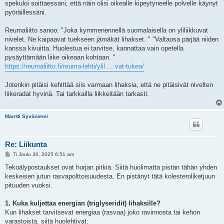
spekuloi soittaessani, että näin olisi oikealle kipeytyneelle polvelle käynyt
pyöräillessäni.
Reumaliitto sanoo: "Joka kymmenennellä suomalaisella on yliliikkuvat
nivelet. Ne kaipaavat tuekseen jämäkät lihakset. " "Valtaosa pärjää niiden
kanssa kivuitta. Huolestua ei tarvitse, kannattaa vain opetella
pysäyttämään liike oikeaan kohtaan. "
https://reumaliitto.fi/reuma-lehti/ylil ... vat-tukea/
Jotenkin pitäisi kehittää siis varmaan lihaksia, että ne pitäisivät nivelten
liikeradat hyvinä. Tai tarkkailla liikkeitään tarkasti.
Marrtti Syväniemi
Re: Liikunta
V
Ti Joulu 30, 2025 6:51 am
i
e
Tekoälypostaukset ovat hurjan pitkiä. Siitä huolimatta pistän tähän yhden
s
keskeisen jutun rasvapolttoisuudesta. En pistänyt tätä kolesteroliketjuun
t
i
pituuden vuoksi.
1. Kuka kuljettaa energian (triglyseridit) lihaksille?
Kun lihakset tarvitsevat energiaa (rasvaa) joko ravinnosta tai kehon
varastoista, siitä huolehtivat: