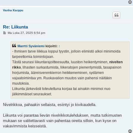
Vanha Karppu
Re: Liikunta
V
Ma Loka 27, 2025 6:54 pm
i
e
s
Marrtti Syväniemi
kirjoitti:
↑
t
i
- Ihmisen tarve liikkua loppui tyystin, jolloin elimistö alkoi minimoida
tarpeettomia toimintojaan.
Tästä seurasi liikuntarajoitteesuutta, luuston heikentyminen,
nivelten
rikko
, lihasten surkastumista, liikeratojen pienentymistä, tasapainon
horjumista, ääreisverenkierron heikkeneminen, sydämen
vajaatoimintaa ym. Ruokavalion muutos vain pahensi näitäkin
muutoksia.
Liikunta järkevästi toteutettuna korjaa tai ainakin minimoi nuo
jälkimmäiset seuraukset.
Nivelrikkoa, pahaakin sellaista, esiintyi jo kivikaudella.
Liikunta voi parantaa lievän nivelrikkotulehduksen, mutta tutkimusten
mukaan se valitettavasti vain pahentaa oireita silloin, kun kyse on
vakavimmista keisseistä.