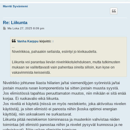
Marrtti Syväniemi
Re: Liikunta
V
Ma Loka 27, 2025 8:09 pm
i
e
s
Vanha Karppu
kirjoitti:
↑
t
i
...
Nivelrikkoa, pahaakin sellaista, esiintyi jo kivikaudella.
Liikunta voi parantaa lievän nivelrikkotulehduksen, mutta tutkimusten
mukaan se valitettavasti vain pahentaa oireita silloin, kun kyse on
vakavimmista keisseistä.
Nivelrikko johtunee liiasta hiilarien ja/tai siemenöljyjen syönnistä ja/tai
jostain muusta ruoan komponentista tai sitten jostain muusta syystä.
Jos elimistössä tapahtuu peruuttamaton muutos, niin mikään ei sitä enää
korjaa. Ei ruokavalio eikä liikunta.
Jos niveliä ei käytetä (niissä on myös nestekierto, joka aktivoituu nivelen
käytöstä), ja siten elimistö ei panosta niihin (koska optimoi energian
käyttöä), niin uskoakseni ne surkastuvat.
Liikunta pitää nestekierron toiminnassa ja muutenkin vahvistaa niiden
toimintaa (eli elimistö panostaa niihin ja nivelet pysyvät kunnossa ja ne
vahvistuvat). Näin uskon elimistön toimivan.