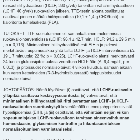
runsashiilihydraattisen (HCLF, 380 g/vrk) tai erittäin vähähiilihydraattisen
(LCHF, 40 g/vrk) ruokavalion jälkeen. TTE-testin aikana osallistujat
nauttivat pienen määrän hiilihydraatteja (10,1 ± 1,4 g CHO/tunti) tai
kaloritonta lumelääkettä (PLA).
TULOKSET: TTE-suoriutuminen oli samankaltainen molemmissa
ruokavaliointerventioissa (LCHF: 96,4 ± 42,7 min, HCLF: 94,2 ± 29,6 min
, p = 0,713). Minimaalinen hiilihydraattilisä esti EIH:n ja pidensi
merkittävästi uupumusaikaa yhtä lailla LCHF- ja HCLF-interventioissa (Δ:
19 ± 7 minuuttia; 22 %; p = 0,025). LCHF-ruokavalio alensi merkittävästi
24 tunnin glukoosipitoisuuksia verrattuna HCLF:ään (Δ -6,4 mg/dl; p =
0,013), ja pitoisuudet normalisoituivat 4 viikon kuluttua, samaan aikaan
kun veren ketoaineiden (R-β-hydroksibutyraatti) huippupitoisuudet
normalisoituivat.
JOHTOPÄÄTÖS: Nämä löydökset (i) osoittavat, että
LCHF-ruokavalio
ylläpitää rasittavaa kestävyyssuoritusta,
(ii) vahvistavat, että
minimaalinen hiilihydraattilisä riitti parantamaan LCHF- ja HCLF-
ruokavalioiden suorituskykyä
lieventämällä ei-energiahypertensiivistä
hyperlipidemiaa (EIH), ja (iii) osoittavat, että
vähintään neljän viikon
sopeutumisjakso LCHF-ruokavalioon tarvitaan aineenvaihdunnan
homeostaasin, glykeemisen kontrollin ja liikuntasuorituksen
normalisoitumisen varmistamiseksi
.