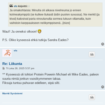
e
s
els
kirjoitti:
↑
t
i
Ja omakohtaisia: Minulla oli alkava nivelreuma jo ennen
kolmeakymppiä (se kulkee tiukasti äidin puolen suvussa). Ne merkit (ja
kivut) katosivat paria vinoutunutta sormea lukuun ottamatta, kuin
vaihdoin karppaukseen nelikymppisenä...[/size]
Wau!! Ja onneksi olkoon!
P.S. Oliko kyseessä ehkä tutkija Sandra Eades?
els
Re: Liikunta
V
Ti Loka 28, 2025 5:57 pm
i
e
^^ Kyseessä oli tohtori Protein Powerin Michael eli Mike Eades, paleon
s
suuria nimiä jonkun vuosikymmenen takaa.
t
i
Fiksuja tuntuu puhuvan edelleen, eipä silti.
Marrtti Syväniemi