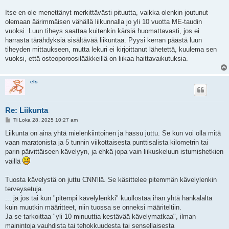
Itse en ole menettänyt merkittävästi pituutta, vaikka olenkin joutunut
olemaan äärimmäisen vähällä liikunnalla jo yli 10 vuotta ME-taudin
vuoksi. Luun tiheys saattaa kuitenkin kärsiä huomattavasti, jos ei
harrasta tärähdyksiä sisältävää liikuntaa. Pyysi kerran päästä luun
tiheyden mittaukseen, mutta lekuri ei kirjoittanut lähetettä, kuulema sen
vuoksi, että osteoporoosilääkkeillä on liikaa haittavaikutuksia.
els
Re: Liikunta
V
Ti Loka 28, 2025 10:27 am
i
e
Liikunta on aina yhtä mielenkiintoinen ja hassu juttu. Se kun voi olla mitä
s
vaan maratonista ja 5 tunnin viikottaisesta punttisalista kilometrin tai
t
i
parin päivittäiseen kävelyyn, ja ehkä jopa vain liikuskeluun istumishetkien
väillä
Tuosta kävelystä on juttu CNN'llä. Se käsittelee pitemmän kävelylenkin
terveysetuja.
... ja jos tai kun "pitempi kävelylenkki" kuullostaa ihan yhtä hankalalta
kuin muutkin määritteet, niin tuossa se onneksi määriteltiin.
Ja se tarkoittaa "yli 10 minuuttia kestävää kävelymatkaa", ilman
mainintoja vauhdista tai tehokkuudesta tai sensellaisesta