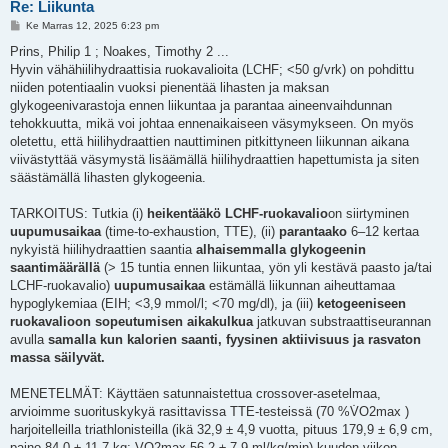
Re: Liikunta
V
Ke Marras 12, 2025 6:23 pm
i
e
Prins, Philip 1 ; Noakes, Timothy 2 ...
s
Hyvin vähähiilihydraattisia ruokavalioita (LCHF; <50 g/vrk) on pohdittu
t
i
niiden potentiaalin vuoksi pienentää lihasten ja maksan
glykogeenivarastoja ennen liikuntaa ja parantaa aineenvaihdunnan
tehokkuutta, mikä voi johtaa ennenaikaiseen väsymykseen. On myös
oletettu, että hiilihydraattien nauttiminen pitkittyneen liikunnan aikana
viivästyttää väsymystä lisäämällä hiilihydraattien hapettumista ja siten
säästämällä lihasten glykogeenia.
TARKOITUS: Tutkia (i)
heikentääkö LCHF-ruokavalio
on siirtyminen
uupumusaikaa
(time-to-exhaustion, TTE), (ii)
parantaako
6–12 kertaa
nykyistä hiilihydraattien saantia
alhaisemmalla glykogeenin
saantimäärällä
(> 15 tuntia ennen liikuntaa, yön yli kestävä paasto ja/tai
LCHF-ruokavalio)
uupumusaikaa
estämällä liikunnan aiheuttamaa
hypoglykemiaa (EIH; <3,9 mmol/l; <70 mg/dl), ja (iii)
ketogeeniseen
ruokavalioon sopeutumisen aikakulkua
jatkuvan substraattiseurannan
avulla
samalla kun kalorien saanti, fyysinen aktiivisuus ja rasvaton
massa säilyvät.
MENETELMÄT: Käyttäen satunnaistettua crossover-asetelmaa,
arvioimme suorituskykyä rasittavissa TTE-testeissä (70 %V̇O2max )
harjoitelleilla triathlonisteilla (ikä 32,9 ± 4,9 vuotta, pituus 179,9 ± 6,9 cm,
paino 84,0 ± 11,7 kg; VO2max 56,2 ± 7,9 ml/kg/min) kuuden viikon