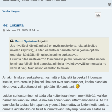
Vanha Karppu
Re: Liikunta
V
Ma Loka 27, 2025 11:04 pm
i
e
s
Marrtti Syväniemi
kirjoitti:
↑
t
i
Jos niveliä ei käytetä (niissä on myös nestekierto, joka aktivoituu
nivelen käytöstä), ja siten elimistö ei panosta niihin (koska optimoi
energian käyttöä), niin uskoakseni ne surkastuvat.
Liikunta pitää nestekierron toiminnassa ja muutenkin vahvistaa niiden
toimintaa (eli elimistö panostaa niihin ja nivelet pysyvät kunnossa ja ne
vahvistuvat). Näin uskon elimistön toimivan.
Ainakin lihakset surkastuvat, jos niitä ei käytetä tarpeeksi! Huomaan
itsekin, että etenkin jalkojeni lihakset ovat surkastuneet, koska alaselän
kivut ovat vaikeuttaneet niin pitkään liikkumistani.
Luiden surkastuminen ei taida olla kuitenkaan kovin merkittävää, vaikkei
harrastaisikaan liikuntaa. Ainakaan ennen vanhuutta/menopaussia. Mutta
vanhuksilla tosiaankin tapahtuu yleensä huomattavaa luiden kutistumista,
omasta äidistänikin on tullut huomattavasti lyhyempi vuosien saatossa.