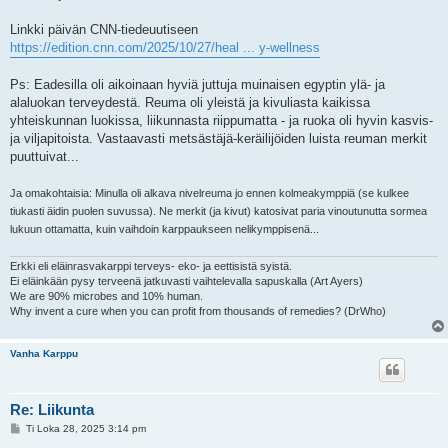
Linkki päivän CNN-tiedeuutiseen
https://edition.cnn.com/2025/10/27/heal ... y-wellness
Ps: Eadesilla oli aikoinaan hyviä juttuja muinaisen egyptin ylä- ja
alaluokan terveydestä. Reuma oli yleistä ja kivuliasta kaikissa
yhteiskunnan luokissa, liikunnasta riippumatta - ja ruoka oli hyvin kasvis-
ja viljapitoista. Vastaavasti metsästäjä-keräilijöiden luista reuman merkit
puuttuivat...
Ja omakohtaisia: Minulla oli alkava nivelreuma jo ennen kolmeakymppiä (se kulkee
tiukasti äidin puolen suvussa). Ne merkit (ja kivut) katosivat paria vinoutunutta sormea
lukuun ottamatta, kuin vaihdoin karppaukseen nelikymppisenä...
Erkki eli eläinrasvakarppi terveys- eko- ja eettisistä syistä.
Ei eläinkään pysy terveenä jatkuvasti vaihtelevalla sapuskalla (Art Ayers)
We are 90% microbes and 10% human.
Why invent a cure when you can profit from thousands of remedies? (DrWho)
Vanha Karppu
Re: Liikunta
V
Ti Loka 28, 2025 3:14 pm
i