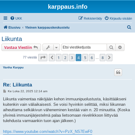
karppaus.info
UKK
Rekisteröidy
Kirjaudu sisään
E
Etusivu
Yleinen karppauskeskustelu
t
Liikunta
s
Etsi
Tarken
Vastaa Viestiin
i
Sivu
4
/
8
1
2
3
4
5
6
8
Edellinen
Seuraava
77 viestiä
…
Vanha Karppu
Re: Liikunta
V
Ke Loka 22, 2025 12:14 am
i
e
Liikunta vaimentaa näköjään kehon immuunipuolustusta, käsittääkseni
s
kuitenkin vain väliaikaisesti. Se voisi hyvinkin selittää, miksi liikunnan
t
i
aiheuttama selkäkivun väheneminen kestää vain n. 20 minuuttia. (Koska
ylivireä immuunijärjestelmä palaa lietsomaan nivelrikkoon liittyvää
tulehdusta varmaankin tuon ajan jälkeen.)
https://www.youtube.com/watch?v=PzX_NS7EwF0