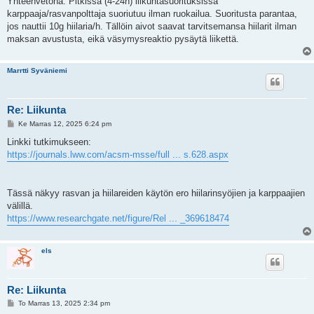
Yhteenvetona: Pitkissä (4-24h) liikuntasuorituksissa
karppaaja/rasvanpolttaja suoriutuu ilman ruokailua. Suoritusta parantaa,
jos nauttii 10g hiilaria/h. Tällöin aivot saavat tarvitsemansa hiilarit ilman
maksan avustusta, eikä väsymysreaktio pysäytä liikettä.
Marrtti Syväniemi
Re: Liikunta
V
Ke Marras 12, 2025 6:24 pm
i
e
Linkki tutkimukseen:
s
https://journals.lww.com/acsm-msse/full ... s.628.aspx
t
i
Tässä näkyy rasvan ja hiilareiden käytön ero hiilarinsyöjien ja karppaajien
välillä.
https://www.researchgate.net/figure/Rel ... _369618474
els
Re: Liikunta
V
To Marras 13, 2025 2:34 pm
i