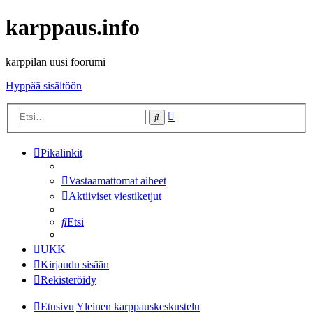
karppaus.info
karppilan uusi foorumi
Hyppää sisältöön
Tarkennettu
Etsi
haku
Pikalinkit
Vastaamattomat aiheet
Aktiiviset viestiketjut
Etsi
UKK
Kirjaudu sisään
Rekisteröidy
Etusivu
Yleinen karppauskeskustelu