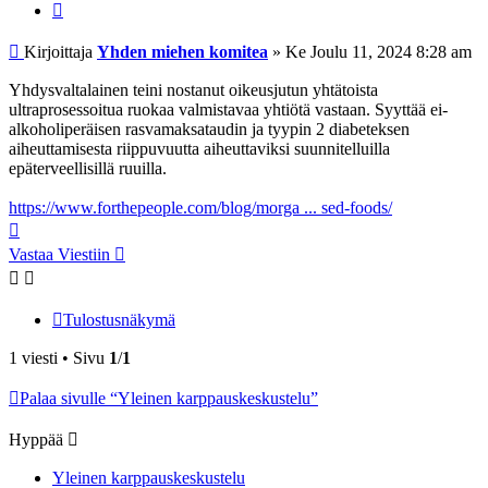
Viesti
Kirjoittaja
Yhden miehen komitea
»
Ke Joulu 11, 2024 8:28 am
Yhdysvaltalainen teini nostanut oikeusjutun yhtätoista
ultraprosessoitua ruokaa valmistavaa yhtiötä vastaan. Syyttää ei-
alkoholiperäisen rasvamaksataudin ja tyypin 2 diabeteksen
aiheuttamisesta riippuvuutta aiheuttaviksi suunnitelluilla
epäterveellisillä ruuilla.
https://www.forthepeople.com/blog/morga ... sed-foods/
Ylös
Vastaa Viestiin
Tulostusnäkymä
1 viesti • Sivu
1
/
1
Palaa sivulle “Yleinen karppauskeskustelu”
Hyppää
Yleinen karppauskeskustelu