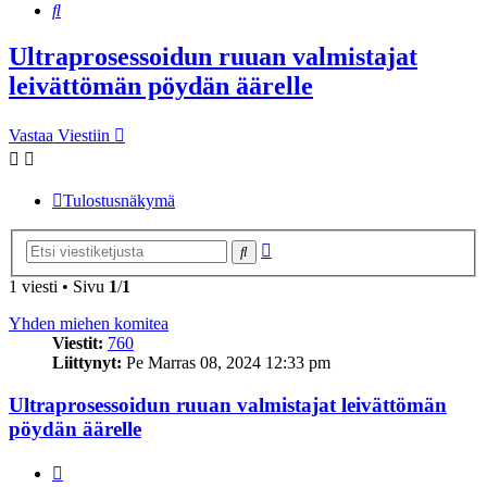
Etsi
Ultraprosessoidun ruuan valmistajat
leivättömän pöydän äärelle
Vastaa Viestiin
Tulostusnäkymä
Tarkennettu
Etsi
haku
1 viesti • Sivu
1
/
1
Yhden miehen komitea
Viestit:
760
Liittynyt:
Pe Marras 08, 2024 12:33 pm
Ultraprosessoidun ruuan valmistajat leivättömän
pöydän äärelle
Lainaa