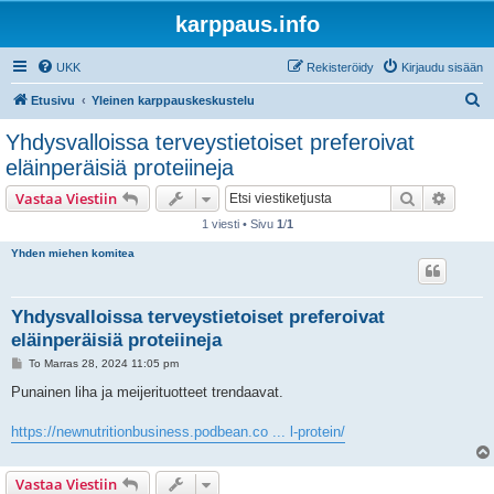
karppaus.info
UKK
Rekisteröidy
Kirjaudu sisään
E
Etusivu
Yleinen karppauskeskustelu
t
Yhdysvalloissa terveystietoiset preferoivat
s
eläinperäisiä proteiineja
i
Etsi
Tarken
Vastaa Viestiin
1 viesti • Sivu
1
/
1
Yhden miehen komitea
Yhdysvalloissa terveystietoiset preferoivat
eläinperäisiä proteiineja
V
To Marras 28, 2024 11:05 pm
i
e
Punainen liha ja meijerituotteet trendaavat.
s
t
i
https://newnutritionbusiness.podbean.co ... l-protein/
Vastaa Viestiin