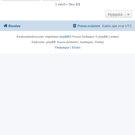
1 viesti • Sivu
1
/
1
Hyppää
Etusivu
Poista evästeet
Kaikki ajat ovat
UTC
Keskustelufoorumin ohjelmisto
phpBB
® Forum Software © phpBB Limited
Käännös: phpBB Suomi (lurttinen, harritapio, Pettis)
Yksityisyys
|
Ehdot