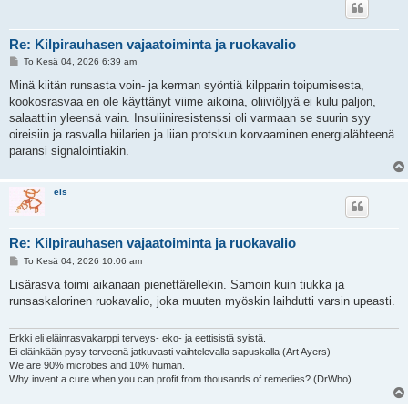
Re: Kilpirauhasen vajaatoiminta ja ruokavalio
V
To Kesä 04, 2026 6:39 am
i
e
Minä kiitän runsasta voin- ja kerman syöntiä kilpparin toipumisesta,
s
kookosrasvaa en ole käyttänyt viime aikoina, oliiviöljyä ei kulu paljon,
t
i
salaattiin yleensä vain. Insuliiniresistenssi oli varmaan se suurin syy
oireisiin ja rasvalla hiilarien ja liian protskun korvaaminen energialähteenä
paransi signalointiakin.
els
Re: Kilpirauhasen vajaatoiminta ja ruokavalio
V
To Kesä 04, 2026 10:06 am
i
e
Lisärasva toimi aikanaan pienettärellekin. Samoin kuin tiukka ja
s
runsaskalorinen ruokavalio, joka muuten myöskin laihdutti varsin upeasti.
t
i
Erkki eli eläinrasvakarppi terveys- eko- ja eettisistä syistä.
Ei eläinkään pysy terveenä jatkuvasti vaihtelevalla sapuskalla (Art Ayers)
We are 90% microbes and 10% human.
Why invent a cure when you can profit from thousands of remedies? (DrWho)