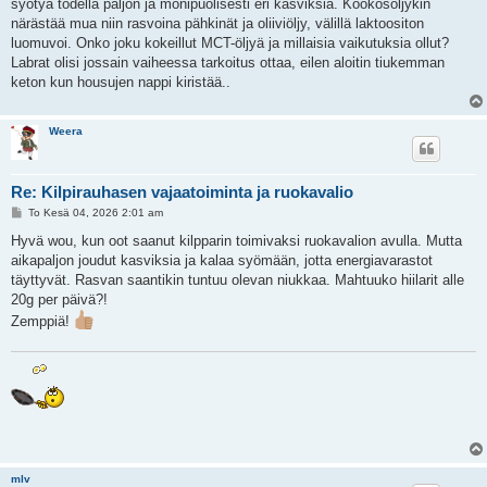
syötyä todella paljon ja monipuolisesti eri kasviksia. Kookosöljykin
närästää mua niin rasvoina pähkinät ja oliiviöljy, välillä laktoositon
luomuvoi. Onko joku kokeillut MCT-öljyä ja millaisia vaikutuksia ollut?
Labrat olisi jossain vaiheessa tarkoitus ottaa, eilen aloitin tiukemman
keton kun housujen nappi kiristää..
Weera
Re: Kilpirauhasen vajaatoiminta ja ruokavalio
V
To Kesä 04, 2026 2:01 am
i
e
Hyvä wou, kun oot saanut kilpparin toimivaksi ruokavalion avulla. Mutta
s
aikapaljon joudut kasviksia ja kalaa syömään, jotta energiavarastot
t
i
täyttyvät. Rasvan saantikin tuntuu olevan niukkaa. Mahtuuko hiilarit alle
20g per päivä?!
Zemppiä!
mlv