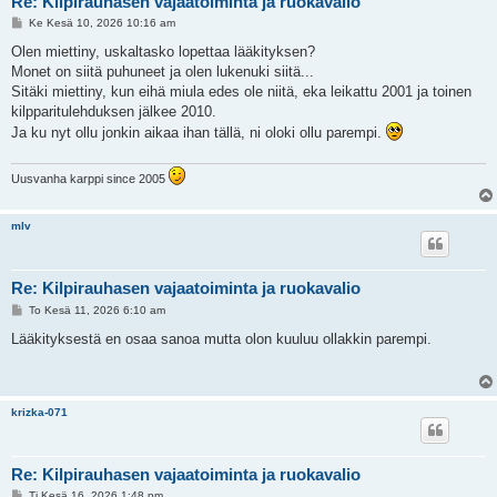
Re: Kilpirauhasen vajaatoiminta ja ruokavalio
V
Ke Kesä 10, 2026 10:16 am
i
e
Olen miettiny, uskaltasko lopettaa lääkityksen?
s
Monet on siitä puhuneet ja olen lukenuki siitä...
t
i
Sitäki miettiny, kun eihä miula edes ole niitä, eka leikattu 2001 ja toinen
kilpparitulehduksen jälkee 2010.
Ja ku nyt ollu jonkin aikaa ihan tällä, ni oloki ollu parempi.
Uusvanha karppi since 2005
mlv
Re: Kilpirauhasen vajaatoiminta ja ruokavalio
V
To Kesä 11, 2026 6:10 am
i
e
Lääkityksestä en osaa sanoa mutta olon kuuluu ollakkin parempi.
s
t
i
krizka-071
Re: Kilpirauhasen vajaatoiminta ja ruokavalio
V
Ti Kesä 16, 2026 1:48 pm