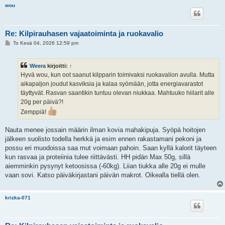
wou
Re: Kilpirauhasen vajaatoiminta ja ruokavalio
V
To Kesä 04, 2026 12:59 pm
i
e
s
Weera
kirjoitti:
↑
t
i
Hyvä wou, kun oot saanut kilpparin toimivaksi ruokavalion avulla. Mutta
aikapaljon joudut kasviksia ja kalaa syömään, jotta energiavarastot
täyttyvät. Rasvan saantikin tuntuu olevan niukkaa. Mahtuuko hiilarit alle
20g per päivä?!
Zemppiä!
Nauta menee jossain määrin ilman kovia mahakipuja. Syöpä hoitojen
jälkeen suolisto todella herkkä ja esim ennen rakastamani pekoni ja
possu eri muodoissa saa mut voimaan pahoin. Saan kyllä kalorit täyteen
kun rasvaa ja proteiinia tulee riittävästi. HH pidän Max 50g, sillä
aiemminkin pysynyt ketoosissa (-60kg). Liian tiukka alle 20g ei mulle
vaan sovi. Katso päiväkirjastani päivän makrot. Oikealla tiellä olen.
krizka-071