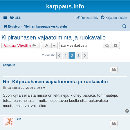
karppaus.info
UKK
Rekisteröidy
Kirjaudu sisään
E
Etusivu
Yleinen karppauskeskustelu
t
Kilpirauhasen vajaatoiminta ja ruokavalio
s
Etsi
Tarken
Vastaa Viestiin
i
1
2
3
Edellinen
Seuraava
25 viestiä
pangolin
Re: Kilpirauhasen vajaatoiminta ja ruokavalio
V
La Touko 30, 2026 1:29 pm
i
e
Syon kylla sellaista missa on lektiineja, kidney papuka, tommaateja,
s
tofua, pahkinoita..... mutta helpottavaa kuulla etta ruokavaliota
t
i
muuttamalla voi vaikuttaa.
els