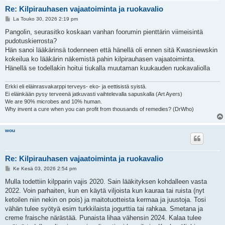
Re: Kilpirauhasen vajaatoiminta ja ruokavalio
V
La Touko 30, 2026 2:19 pm
i
e
Pangolin, seurasitko koskaan vanhan foorumin pienttärin viimeisintä
s
pudotuskierrosta?
t
i
Hän sanoi lääkärinsä todenneen että hänellä oli ennen sitä Kwasniewskin
kokeilua ko lääkärin näkemistä pahin kilpirauhasen vajaatoiminta.
Hänellä se todellakin hoitui tiukalla muutaman kuukauden ruokavaliolla
Erkki eli eläinrasvakarppi terveys- eko- ja eettisistä syistä.
Ei eläinkään pysy terveenä jatkuvasti vaihtelevalla sapuskalla (Art Ayers)
We are 90% microbes and 10% human.
Why invent a cure when you can profit from thousands of remedies? (DrWho)
wou
Re: Kilpirauhasen vajaatoiminta ja ruokavalio
V
Ke Kesä 03, 2026 2:54 pm
i
e
Mulla todettiin kilpparin vajis 2020. Sain lääkityksen kohdalleen vasta
s
2022. Voin parhaiten, kun en käytä viljoista kun kauraa tai ruista (nyt
t
i
ketoilen niin nekin on pois) ja maitotuotteista kermaa ja juustoja. Tosi
vähän tulee syötyä esim turkkilaista jogurttia tai rahkaa. Smetana ja
creme fraische närästää. Punaista lihaa vähensin 2024. Kalaa tulee