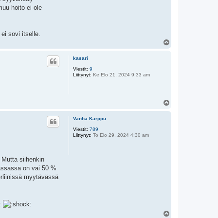
uu hoito ei ole
i sovi itselle.
Y
l
ö
kasari
s
Viestit:
9
Liittynyt:
Ke Elo 21, 2024 9:33 am
Y
l
ö
Vanha Karppu
s
Viestit:
789
Liittynyt:
To Elo 29, 2024 4:30 am
Mutta siihenkin
massassa on vai 50 %
Berliinissä myytävässä
Y