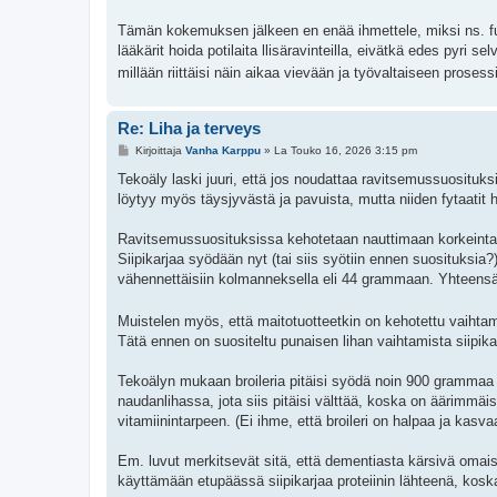
Tämän kokemuksen jälkeen en enää ihmettele, miksi ns. fun
lääkärit hoida potilaita llisäravinteilla, eivätkä edes pyri 
millään riittäisi näin aikaa vievään ja työvaltaiseen prosess
Re: Liha ja terveys
V
Kirjoittaja
Vanha Karppu
»
La Touko 16, 2026 3:15 pm
i
e
Tekoäly laski juuri, että jos noudattaa ravitsemussuosituksi
s
löytyy myös täysjyvästä ja pavuista, mutta niiden fytaatit 
t
i
Ravitsemussuosituksissa kehotetaan nauttimaan korkeintaan 
Siipikarjaa syödään nyt (tai siis syötiin ennen suosituksia
vähennettäisiin kolmanneksella eli 44 grammaan. Yhteensä 
Muistelen myös, että maitotuotteetkin on kehotettu vaihta
Tätä ennen on suositeltu punaisen lihan vaihtamista siipika
Tekoälyn mukaan broileria pitäisi syödä noin 900 grammaa pä
naudanlihassa, jota siis pitäisi välttää, koska on äärimmäi
vitamiinintarpeen. (Ei ihme, että broileri on halpaa ja kasv
Em. luvut merkitsevät sitä, että dementiasta kärsivä omaise
käyttämään etupäässä siipikarjaa proteiinin lähteenä, koska