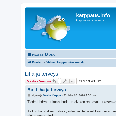
karppaus.info
karppilan uusi foorumi
Pikalinkit
UKK
Etusivu
Yleinen karppauskeskustelu
Liha ja terveys
Vastaa Viestiin
Re: Liha ja terveys
V
Kirjoittaja
Vanha Karppu
»
Ti Helmi 03, 2026 4:58 pm
i
e
Tiede-lehden mukaan ihmisten aivojen on havaittu kasvavan,
s
t
i
Ja kuinka ollakaan: älykkyystestien tulokset kääntyivät län
eläinrasvan äärelle.