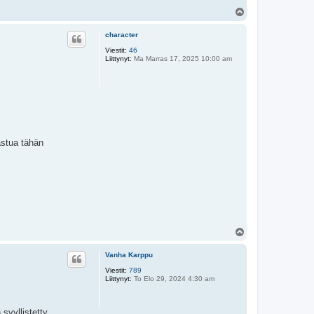
Y
l
ö
character
s
Viestit:
46
Liittynyt:
Ma Marras 17, 2025 10:00 am
rastua tähän
Y
l
ö
Vanha Karppu
s
Viestit:
789
Liittynyt:
To Elo 29, 2024 4:30 am
syyllistetty