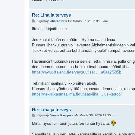
Re: Liha ja terveys
V
Kirjoittaja
character
»
Pe Maalis 27, 2026 9:39 am
i
e
Iltalehti kirjoitti eilen
s
t
i
Jos kuulut tähän ryhmään – Syö runsaasti lihaa
Runsas lihankulutus voi lieventää Alzheimer-riskigeenin vai
Tulokset voivat auttaa kehittämään yksilöllisempiä ravits
Havainnointitutkimuksessa selvisi, että ihmisillä, joilla on 
dementian muotoon, jos he kuluttivat suuria määriä lihaa.
https://www.iltalehti.fi/terveysuutiset ... a0aa2f585b
Tekniikanmaailma viikko sitten aloitti.
Runsas lihansyönti näyttää suojaavaan dementialta, ruotsa
https://tekniikanmaailma.fi/runsas-liha ... us-kertoo/
Re: Liha ja terveys
V
Kirjoittaja
Vanha Karppu
»
Ma Maalis 30, 2026 12:55 pm
i
e
Minä myös luin tuon jutun. Se tuntui hyvältä.
s
t
i
Samalla tajusin sen, ettei karppaajille ja ketoilijoille ole