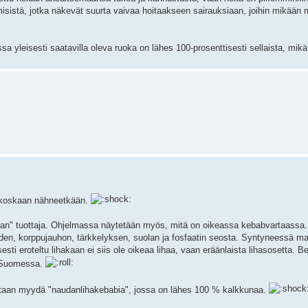
misistä, jotka näkevät suurta vaivaa hoitaakseen sairauksiaan, joihin mikään m
 yleisesti saatavilla oleva ruoka on lähes 100-prosenttisesti sellaista, mikä e
aa koskaan nähneetkään.
an" tuottaja. Ohjelmassa näytetään myös, mitä on oikeassa kebabvartaassa. 
, veden, korppujauhon, tärkkelyksen, suolan ja fosfaatin seosta. Syntyneessä 
sesti eroteltu lihakaan ei siis ole oikeaa lihaa, vaan eräänlaista lihasosetta. 
n Suomessa.
atetaan myydä "naudanlihakebabia", jossa on lähes 100 % kalkkunaa.