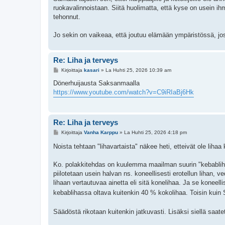
ruokavalinnoistaan. Siitä huolimatta, että kyse on usein ih
tehonnut.
Jo sekin on vaikeaa, että joutuu elämään ympäristössä, jossa
Re: Liha ja terveys
V
Kirjoittaja
kasari
»
La Huhti 25, 2026 10:39 am
i
e
Dönerhuijausta Saksanmaalla
s
https://www.youtube.com/watch?v=C9iRIaBj6Hk
t
i
Re: Liha ja terveys
V
Kirjoittaja
Vanha Karppu
»
La Huhti 25, 2026 4:18 pm
i
e
Noista tehtaan "lihavartaista" näkee heti, etteivät ole lih
s
t
i
Ko. polakkitehdas on kuulemma maailman suurin "kebablih
piilotetaan usein halvan ns. koneellisesti erotellun lihan
lihaan vertautuvaa ainetta eli sitä konelihaa. Ja se koneelli
kebablihassa oltava kuitenkin 40 % kokolihaa. Toisin kui
Säädöstä rikotaan kuitenkin jatkuvasti. Lisäksi siellä sa