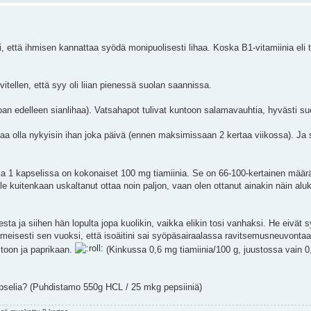
oi, että ihmisen kannattaa syödä monipuolisesti lihaa. Koska B1-vitamiinia eli 
tellen, että syy oli liian pienessä suolan saannissa.
hoan edelleen sianlihaa). Vatsahapot tulivat kuntoon salamavauhtia, hyvästi s
itaa olla nykyisin ihan joka päivä (ennen maksimissaan 2 kertaa viikossa). Ja
ka 1 kapselissa on kokonaiset 100 mg tiamiinia. Se on 66-100-kertainen määrä
le kuitenkaan uskaltanut ottaa noin paljon, vaan olen ottanut ainakin näin alu
sta ja siihen hän lopulta jopa kuolikin, vaikka elikin tosi vanhaksi. He eivät 
ilmeisesti sen vuoksi, että isoäitini sai syöpäsairaalassa ravitsemusneuvontaa
toon ja paprikaan.
(Kinkussa 0,6 mg tiamiinia/100 g, juustossa vain 0
pselia? (Puhdistamo 550g HCL / 25 mkg pepsiiniä)