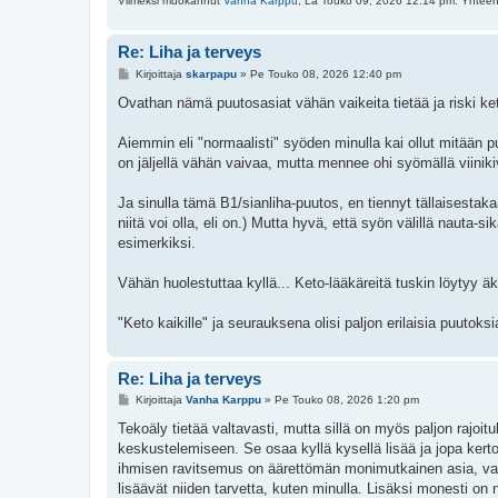
Viimeksi muokannut
Vanha Karppu
, La Touko 09, 2026 12:14 pm. Yhteen
Re: Liha ja terveys
V
Kirjoittaja
skarpapu
»
Pe Touko 08, 2026 12:40 pm
i
e
Ovathan nämä puutosasiat vähän vaikeita tietää ja riski ke
s
t
i
Aiemmin eli "normaalisti" syöden minulla kai ollut mitään pu
on jäljellä vähän vaivaa, mutta mennee ohi syömällä viinikivi
Ja sinulla tämä B1/sianliha-puutos, en tiennyt tällaisestak
niitä voi olla, eli on.) Mutta hyvä, että syön välillä nauta-s
esimerkiksi.
Vähän huolestuttaa kyllä... Keto-lääkäreitä tuskin löytyy ä
"Keto kaikille" ja seurauksena olisi paljon erilaisia puutoks
Re: Liha ja terveys
V
Kirjoittaja
Vanha Karppu
»
Pe Touko 08, 2026 1:20 pm
i
e
Tekoäly tietää valtavasti, mutta sillä on myös paljon rajoi
s
keskustelemiseen. Se osaa kyllä kysellä lisää ja jopa kertoa
t
i
ihmisen ravitsemus on äärettömän monimutkainen asia, varsi
lisäävät niiden tarvetta, kuten minulla. Lisäksi monesti on 