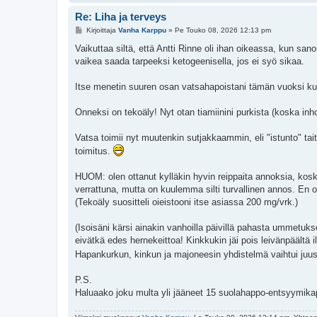
Re: Liha ja terveys
V
Kirjoittaja
Vanha Karppu
»
Pe Touko 08, 2026 12:13 pm
i
e
Vaikuttaa siltä, että Antti Rinne oli ihan oikeassa, kun san
s
vaikea saada tarpeeksi ketogeenisella, jos ei syö sikaa.
t
i
Itse menetin suuren osan vatsahapoistani tämän vuoksi kuvi
Onneksi on tekoäly! Nyt otan tiamiinini purkista (koska in
Vatsa toimii nyt muutenkin sutjakkaammin, eli "istunto" ta
toimitus.
HUOM: olen ottanut kylläkin hyvin reippaita annoksia, kos
verrattuna, mutta on kuulemma silti turvallinen annos. En o
(Tekoäly suositteli oieistooni itse asiassa 200 mg/vrk.)
(Isoisäni kärsi ainakin vanhoilla päivillä pahasta ummetukse
eivätkä edes hernekeittoa! Kinkkukin jäi pois leivänpäältä 
Hapankurkun, kinkun ja majoneesin yhdistelmä vaihtui juus
P.S.
Haluaako joku multa yli jääneet 15 suolahappo-entsyymika