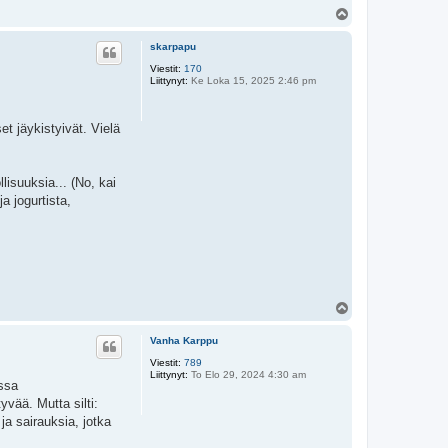
Y
l
ö
skarpapu
s
Viestit:
170
Liittynyt:
Ke Loka 15, 2025 2:46 pm
et jäykistyivät. Vielä
lisuuksia... (No, kai
a jogurtista,
Y
l
ö
Vanha Karppu
s
Viestit:
789
Liittynyt:
To Elo 29, 2024 4:30 am
nssa
yvää. Mutta silti:
a sairauksia, jotka