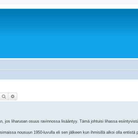
Etsi
Tarkennettu haku
 jos liharuoan osuus ravinnossa lisääntyy. Tämä johtuisi lihassa esiintyvist
simaissa nousuun 1950-luvulla eli sen jälkeen kun ihmisillä alkoi olla entistä