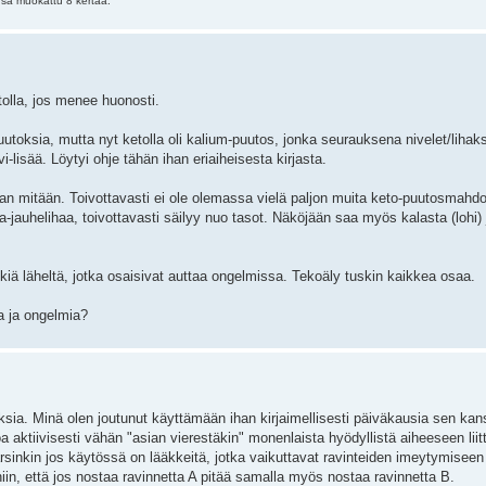
sä muokattu 8 kertaa.
tolla, jos menee huonosti.
utoksia, mutta nyt ketolla oli kalium-puutos, jonka seurauksena nivelet/lihaks
-lisää. Löytyi ohje tähän ihan eriaiheisesta kirjasta.
aan mitään. Toivottavasti ei ole olemassa vielä paljon muita keto-puutosmahdol
ika-jauhelihaa, toivottavasti säilyy nuo tasot. Näköjään saa myös kalasta (lohi) j
kkiä läheltä, jotka osaisivat auttaa ongelmissa. Tekoäly tuskin kaikkea osaa.
ia ja ongelmia?
tuksia. Minä olen joutunut käyttämään ihan kirjaimellisesti päiväkausia sen ka
 aktiivisesti vähän "asian vierestäkin" monenlaista hyödyllistä aiheeseen liitt
nkin jos käytössä on lääkkeitä, jotka vaikuttavat ravinteiden imeytymiseen j
niin, että jos nostaa ravinnetta A pitää samalla myös nostaa ravinnetta B.