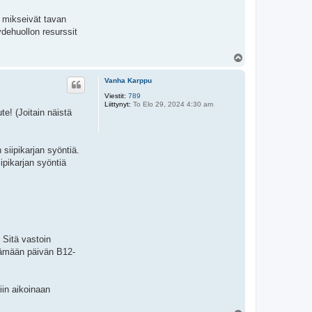
 mikseivät tavan
eydehuollon resurssit
Y
l
ö
Vanha Karppu
s
Viestit:
789
Liittynyt:
To Elo 29, 2024 4:30 am
te! (Joitain näistä
siipikarjan syöntiä.
ipikarjan syöntiä
 Sitä vastoin
ttämään päivän B12-
iin aikoinaan