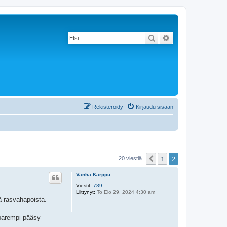
Etsi
Tarkennettu haku
Rekisteröidy
Kirjaudu sisään
1
2
Edellinen
20 viestiä
Vanha Karppu
Viestit:
789
Liittynyt:
To Elo 29, 2024 4:30 am
ä rasvahapoista.
 parempi pääsy