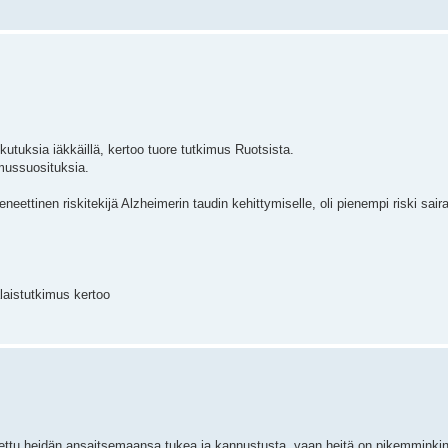
kutuksia iäkkäillä, kertoo tuore tutkimus Ruotsista.
emussuosituksia.
geneettinen riskitekijä Alzheimerin taudin kehittymiselle, oli pienempi riski sai
laistutkimus kertoo
 annettu heidän ansaitsemaansa tukea ja kannustusta, vaan heitä on pikemminkin 