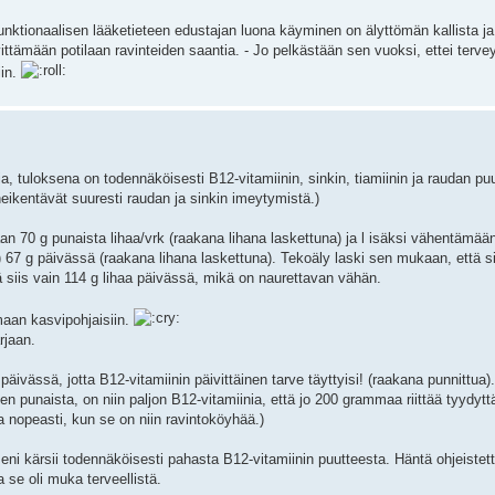
ktionaalisen lääketieteen edustajan luona käyminen on älyttömän kallista ja
selvittämään potilaan ravinteiden saantia. - Jo pelkästään sen vuoksi, ettei terv
iin.
a, tuloksena on todennäköisesti B12-vitamiinin, sinkin, tiamiinin ja raudan puu
heikentävät suuresti raudan ja sinkin imeytymistä.)
70 g punaista lihaa/vrk (raakana lihana laskettuna) ja l isäksi vähentämään 
?) 67 g päivässä (raakana lihana laskettuna). Tekoäly laski sen mukaan, että si
siis vain 114 g lihaa päivässä, mikä on naurettavan vähän.
maan kasvipohjaisiin.
rjaan.
ivässä, jotta B12-vitamiinin päivittäinen tarve täyttyisi! (raakana punnittua).
sen punaista, on niin paljon B12-vitamiinia, että jo 200 grammaa riittää tyydy
aa nopeasti, kun se on niin ravintoköyhää.)
ni kärsii todennäköisesti pahasta B12-vitamiinin puutteesta. Häntä ohjeistett
 se oli muka terveellistä.