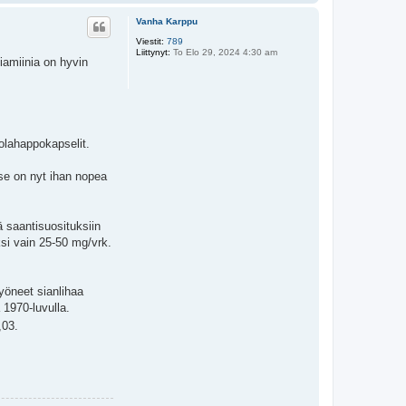
l
ö
Vanha Karppu
s
Viestit:
789
Liittynyt:
To Elo 29, 2024 4:30 am
tiamiinia on hyvin
uolahappokapselit.
 se on nyt ihan nopea
 saantisuosituksiin
ksi vain 25-50 mg/vrk.
syöneet sianlihaa
 1970-luvulla.
,03.