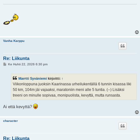
Vanha Karppu
Re: Liikunta
V
Ke Huhti 22, 2026 6:30 pm
i
e
s
Marrtti Syväniemi
kirjoitti:
↑
t
i
Viikonloppuna juoksin Kaarinassa urheilukentällä 6 tunnin kisassa liki
50 km, 104m jäi vajaaksi, maratoniin meni alle 5 tuntia. (--) Lisäksi
treeni on minulle sopivaa, monipuolista, kevyttä, mutta runsasta.
Ai että kevyttä?
character
Re: Liikunta