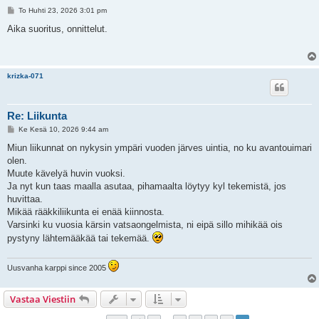
V
To Huhti 23, 2026 3:01 pm
i
e
Aika suoritus, onnittelut.
s
t
i
krizka-071
Re: Liikunta
V
Ke Kesä 10, 2026 9:44 am
i
e
Miun liikunnat on nykysin ympäri vuoden järves uintia, no ku avantouimari
s
olen.
t
i
Muute kävelyä huvin vuoksi.
Ja nyt kun taas maalla asutaa, pihamaalta löytyy kyl tekemistä, jos
huvittaa.
Mikää rääkkiliikunta ei enää kiinnosta.
Varsinki ku vuosia kärsin vatsaongelmista, ni eipä sillo mihikää ois
pystyny lähtemääkää tai tekemää.
Uusvanha karppi since 2005
Vastaa Viestiin