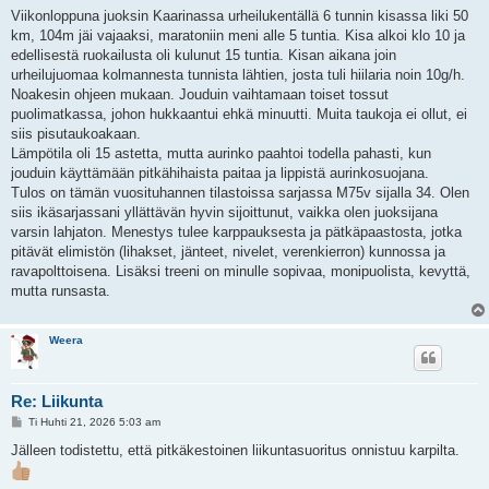
e
Viikonloppuna juoksin Kaarinassa urheilukentällä 6 tunnin kisassa liki 50
s
km, 104m jäi vajaaksi, maratoniin meni alle 5 tuntia. Kisa alkoi klo 10 ja
t
i
edellisestä ruokailusta oli kulunut 15 tuntia. Kisan aikana join
urheilujuomaa kolmannesta tunnista lähtien, josta tuli hiilaria noin 10g/h.
Noakesin ohjeen mukaan. Jouduin vaihtamaan toiset tossut
puolimatkassa, johon hukkaantui ehkä minuutti. Muita taukoja ei ollut, ei
siis pisutaukoakaan.
Lämpötila oli 15 astetta, mutta aurinko paahtoi todella pahasti, kun
jouduin käyttämään pitkähihaista paitaa ja lippistä aurinkosuojana.
Tulos on tämän vuosituhannen tilastoissa sarjassa M75v sijalla 34. Olen
siis ikäsarjassani yllättävän hyvin sijoittunut, vaikka olen juoksijana
varsin lahjaton. Menestys tulee karppauksesta ja pätkäpaastosta, jotka
pitävät elimistön (lihakset, jänteet, nivelet, verenkierron) kunnossa ja
ravapolttoisena. Lisäksi treeni on minulle sopivaa, monipuolista, kevyttä,
mutta runsasta.
Weera
Re: Liikunta
V
Ti Huhti 21, 2026 5:03 am
i
e
Jälleen todistettu, että pitkäkestoinen liikuntasuoritus onnistuu karpilta.
s
t
i