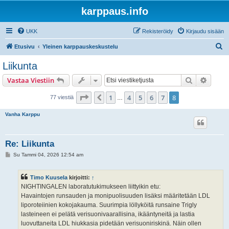
karppaus.info
UKK
Rekisteröidy
Kirjaudu sisään
E
Etusivu
Yleinen karppauskeskustelu
t
Liikunta
s
Etsi
Tarken
Vastaa Viestiin
i
Sivu
8
/
8
1
4
5
6
7
8
Edellinen
77 viestiä
…
Vanha Karppu
Re: Liikunta
V
Su Tammi 04, 2026 12:54 am
i
e
s
Timo Kuusela
kirjoitti:
↑
t
i
NIGHTINGALEN laboratutukimukseen liittyikin etu:
Havaintojen runsauden ja monipuolisuuden lisäksi määritetään LDL
liporoteiinien kokojakauma. Suurimpia löllyköitä runsaine Trigly
lasteineen ei pelätä verisuonivaarallisina, ikääntyneitä ja lastia
luovuttaneita LDL hiukkasia pidetään verisuoniriskinä. Näin ollen