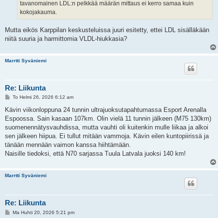
tavanomainen LDL:n pelkkää määrän mittaus ei kerro samaa kuin
kokojakauma.
Mutta eikös Karppilan keskusteluissa juuri esitetty, ettei LDL sisälläkään
niitä suuria ja harmittomia VLDL-hiukkasia?
Marrtti Syväniemi
Re: Liikunta
V
To Helmi 26, 2026 6:12 am
i
e
Kävin viikonloppuna 24 tunnin ultrajuoksutapahtumassa Esport Arenalla
s
Espoossa. Sain kasaan 107km. Olin vielä 11 tunnin jälkeen (M75 130km)
t
i
suomenennätysvauhdissa, mutta vauhti oli kuitenkin mulle liikaa ja alkoi
sen jälkeen hiipua. Ei tullut mitään vammoja. Kävin eilen kuntopiirissä ja
tänään mennään vaimon kanssa hiihtämään.
Naisille tiedoksi, että N70 sarjassa Tuula Latvala juoksi 140 km!
Marrtti Syväniemi
Re: Liikunta
V
Ma Huhti 20, 2026 5:21 pm
i