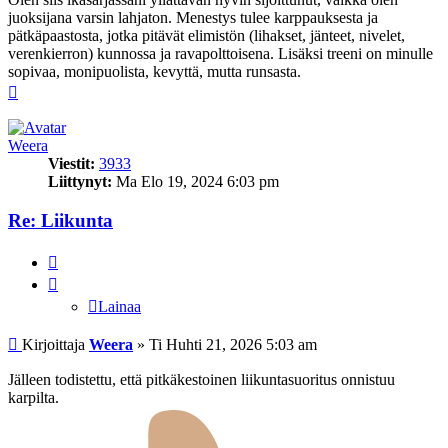
juoksijana varsin lahjaton. Menestys tulee karppauksesta ja
pätkäpaastosta, jotka pitävät elimistön (lihakset, jänteet, nivelet,
verenkierron) kunnossa ja ravapolttoisena. Lisäksi treeni on minulle
sopivaa, monipuolista, kevyttä, mutta runsasta.
Ylös
Weera
Viestit:
3933
Liittynyt:
Ma Elo 19, 2024 6:03 pm
Re: Liikunta
Lainaa
Lainaa
Viesti
Kirjoittaja
Weera
»
Ti Huhti 21, 2026 5:03 am
Jälleen todistettu, että pitkäkestoinen liikuntasuoritus onnistuu
karpilta.