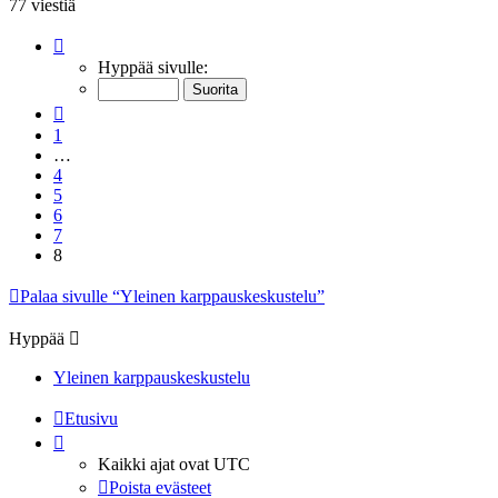
77 viestiä
Sivu
8
/
8
Hyppää sivulle:
Edellinen
1
…
4
5
6
7
8
Palaa sivulle “Yleinen karppauskeskustelu”
Hyppää
Yleinen karppauskeskustelu
Etusivu
Kaikki ajat ovat
UTC
Poista evästeet