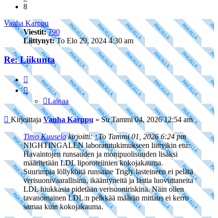
8
Vanha Karppu
Viestit:
790
Liittynyt:
To Elo 29, 2024 4:30 am
Re: Liikunta
Lainaa
Lainaa
Viesti
Kirjoittaja
Vanha Karppu
»
Su Tammi 04, 2026 12:54 am
Timo Kuusela
kirjoitti:
↑
To Tammi 01, 2026 6:24 pm
NIGHTINGALEN laboratutukimukseen liittyikin etu:
Havaintojen runsauden ja monipuolisuuden lisäksi
määritetään LDL liporoteiinien kokojakauma.
Suurimpia löllyköitä runsaine Trigly lasteineen ei pelätä
verisuonivaarallisina, ikääntyneitä ja lastia luovuttaneita
LDL hiukkasia pidetään verisuoniriskinä. Näin ollen
tavanomainen LDL:n pelkkää määrän mittaus ei kerro
samaa kuin kokojakauma.