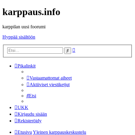
karppaus.info
karppilan uusi foorumi
Hyppää sisältöön
Tarkennettu
Etsi
haku
Pikalinkit
Vastaamattomat aiheet
Aktiiviset viestiketjut
Etsi
UKK
Kirjaudu sisään
Rekisteröidy
Etusivu
Yleinen karppauskeskustelu