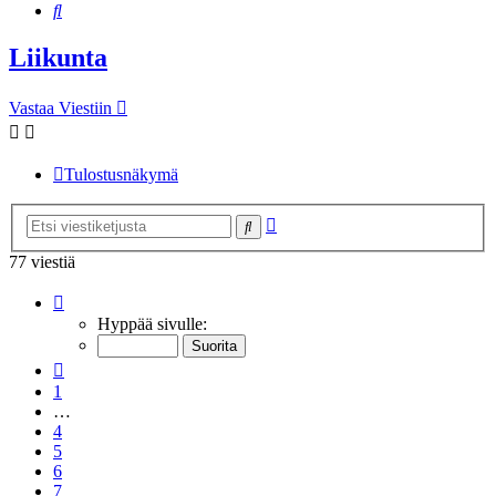
Etsi
Liikunta
Vastaa Viestiin
Tulostusnäkymä
Tarkennettu
Etsi
haku
77 viestiä
Sivu
8
/
8
Hyppää sivulle:
Edellinen
1
…
4
5
6
7