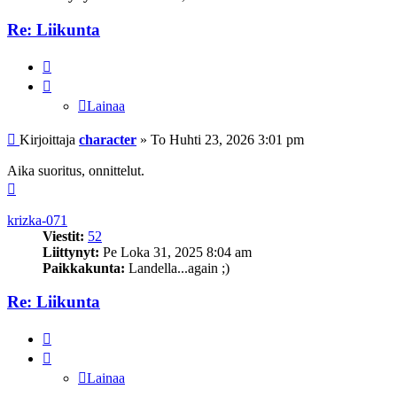
Re: Liikunta
Lainaa
Lainaa
Viesti
Kirjoittaja
character
»
To Huhti 23, 2026 3:01 pm
Aika suoritus, onnittelut.
Ylös
krizka-071
Viestit:
52
Liittynyt:
Pe Loka 31, 2025 8:04 am
Paikkakunta:
Landella...again ;)
Re: Liikunta
Lainaa
Lainaa