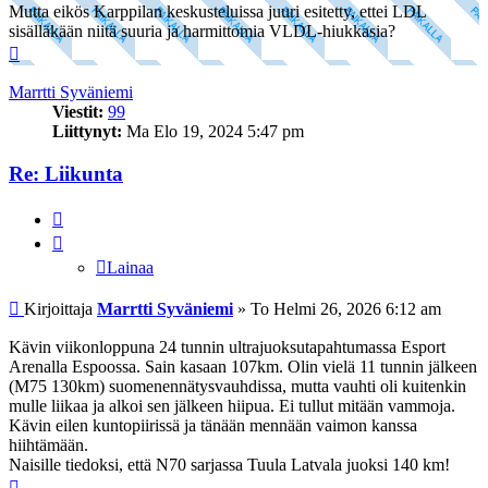
Mutta eikös Karppilan keskusteluissa juuri esitetty, ettei LDL
sisälläkään niitä suuria ja harmittomia VLDL-hiukkasia?
Ylös
Marrtti Syväniemi
Viestit:
99
Liittynyt:
Ma Elo 19, 2024 5:47 pm
Re: Liikunta
Lainaa
Lainaa
Viesti
Kirjoittaja
Marrtti Syväniemi
»
To Helmi 26, 2026 6:12 am
Kävin viikonloppuna 24 tunnin ultrajuoksutapahtumassa Esport
Arenalla Espoossa. Sain kasaan 107km. Olin vielä 11 tunnin jälkeen
(M75 130km) suomenennätysvauhdissa, mutta vauhti oli kuitenkin
mulle liikaa ja alkoi sen jälkeen hiipua. Ei tullut mitään vammoja.
Kävin eilen kuntopiirissä ja tänään mennään vaimon kanssa
hiihtämään.
Naisille tiedoksi, että N70 sarjassa Tuula Latvala juoksi 140 km!
Ylös