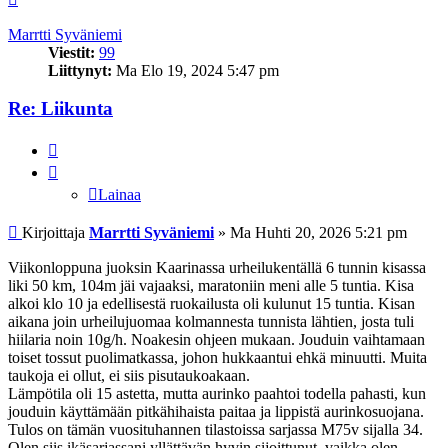
Marrtti Syväniemi
Viestit:
99
Liittynyt:
Ma Elo 19, 2024 5:47 pm
Re: Liikunta
Lainaa
Lainaa
Viesti
Kirjoittaja
Marrtti Syväniemi
»
Ma Huhti 20, 2026 5:21 pm
Viikonloppuna juoksin Kaarinassa urheilukentällä 6 tunnin kisassa
liki 50 km, 104m jäi vajaaksi, maratoniin meni alle 5 tuntia. Kisa
alkoi klo 10 ja edellisestä ruokailusta oli kulunut 15 tuntia. Kisan
aikana join urheilujuomaa kolmannesta tunnista lähtien, josta tuli
hiilaria noin 10g/h. Noakesin ohjeen mukaan. Jouduin vaihtamaan
toiset tossut puolimatkassa, johon hukkaantui ehkä minuutti. Muita
taukoja ei ollut, ei siis pisutaukoakaan.
Lämpötila oli 15 astetta, mutta aurinko paahtoi todella pahasti, kun
jouduin käyttämään pitkähihaista paitaa ja lippistä aurinkosuojana.
Tulos on tämän vuosituhannen tilastoissa sarjassa M75v sijalla 34.
Olen siis ikäsarjassani yllättävän hyvin sijoittunut, vaikka olen