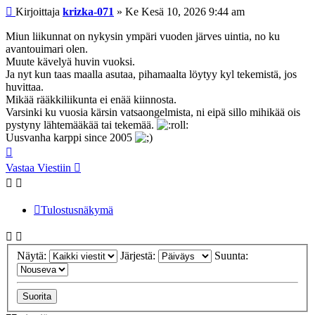
Viesti
Kirjoittaja
krizka-071
»
Ke Kesä 10, 2026 9:44 am
Miun liikunnat on nykysin ympäri vuoden järves uintia, no ku
avantouimari olen.
Muute kävelyä huvin vuoksi.
Ja nyt kun taas maalla asutaa, pihamaalta löytyy kyl tekemistä, jos
huvittaa.
Mikää rääkkiliikunta ei enää kiinnosta.
Varsinki ku vuosia kärsin vatsaongelmista, ni eipä sillo mihikää ois
pystyny lähtemääkää tai tekemää.
Uusvanha karppi since 2005
Ylös
Vastaa Viestiin
Tulostusnäkymä
Näytä:
Järjestä:
Suunta: