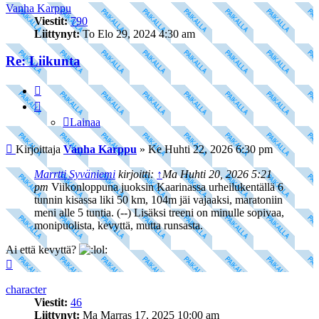
Vanha Karppu
Viestit:
790
Liittynyt:
To Elo 29, 2024 4:30 am
Re: Liikunta
Lainaa
Lainaa
Viesti
Kirjoittaja
Vanha Karppu
»
Ke Huhti 22, 2026 6:30 pm
Marrtti Syväniemi
kirjoitti:
↑
Ma Huhti 20, 2026 5:21
pm
Viikonloppuna juoksin Kaarinassa urheilukentällä 6
tunnin kisassa liki 50 km, 104m jäi vajaaksi, maratoniin
meni alle 5 tuntia. (--) Lisäksi treeni on minulle sopivaa,
monipuolista, kevyttä, mutta runsasta.
Ai että kevyttä?
Ylös
character
Viestit:
46
Liittynyt:
Ma Marras 17, 2025 10:00 am