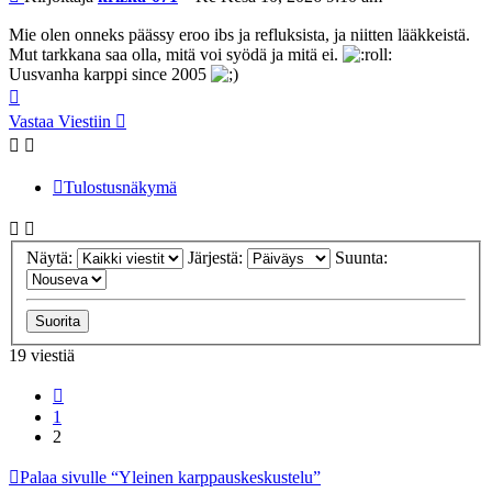
Mie olen onneks päässy eroo ibs ja refluksista, ja niitten lääkkeistä.
Mut tarkkana saa olla, mitä voi syödä ja mitä ei.
Uusvanha karppi since 2005
Ylös
Vastaa Viestiin
Tulostusnäkymä
Näytä:
Järjestä:
Suunta:
19 viestiä
Edellinen
1
2
Palaa sivulle “Yleinen karppauskeskustelu”