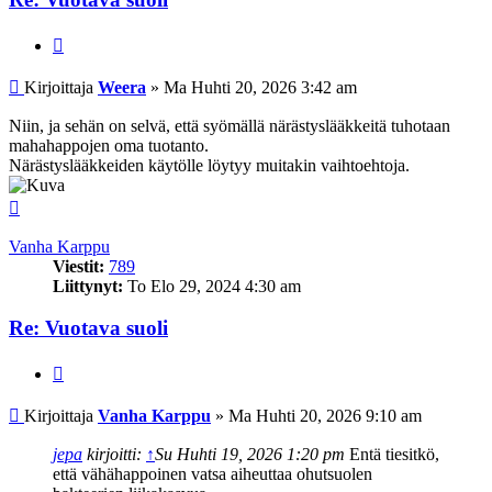
Lainaa
Viesti
Kirjoittaja
Weera
»
Ma Huhti 20, 2026 3:42 am
Niin, ja sehän on selvä, että syömällä närästyslääkkeitä tuhotaan
mahahappojen oma tuotanto.
Närästyslääkkeiden käytölle löytyy muitakin vaihtoehtoja.
Ylös
Vanha Karppu
Viestit:
789
Liittynyt:
To Elo 29, 2024 4:30 am
Re: Vuotava suoli
Lainaa
Viesti
Kirjoittaja
Vanha Karppu
»
Ma Huhti 20, 2026 9:10 am
jepa
kirjoitti:
↑
Su Huhti 19, 2026 1:20 pm
Entä tiesitkö,
että vähähappoinen vatsa aiheuttaa ohutsuolen