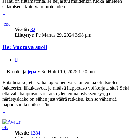
saanti on riittämätöntä, se heijastuu muidenkin ruoka-aineiden
sulamiseen kuin vain proteiinien.
Ylös
jepa
Viestit:
32
Liittynyt:
Pe Marras 29, 2024 3:08 pm
Re: Vuotava suoli
Lainaa
Viesti
Kirjoittaja
jepa
»
Su Huhti 19, 2026 1:20 pm
Entä tiesitkö, että vähähappoinen vatsa aiheuttaa ohutsuolen
bakteerien liikakasvua, ja riittävä happotaso voi korjata sitä? Sekä,
että vähähappoisuus on aika yleinen närästyksen syy, ja
närästyslääke on siihen just väärä ratkaisu, kun se vähentää
happoisuutta entisestään.
Ylös
els
Viestit:
1284