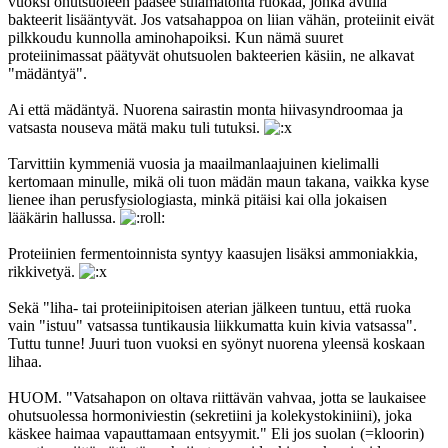
vuoksi ohutsuoleen pääsee sulamatonta ruokaa, jonka avulla
bakteerit lisääntyvät. Jos vatsahappoa on liian vähän, proteiinit eivät
pilkkoudu kunnolla aminohapoiksi. Kun nämä suuret
proteiinimassat päätyvät ohutsuolen bakteerien käsiin, ne alkavat
"mädäntyä".
Ai että mädäntyä. Nuorena sairastin monta hiivasyndroomaa ja
vatsasta nouseva mätä maku tuli tutuksi.
Tarvittiin kymmeniä vuosia ja maailmanlaajuinen kielimalli
kertomaan minulle, mikä oli tuon mädän maun takana, vaikka kyse
lienee ihan perusfysiologiasta, minkä pitäisi kai olla jokaisen
lääkärin hallussa.
Proteiinien fermentoinnista syntyy kaasujen lisäksi ammoniakkia,
rikkivetyä.
Sekä "liha- tai proteiinipitoisen aterian jälkeen tuntuu, että ruoka
vain "istuu" vatsassa tuntikausia liikkumatta kuin kivia vatsassa".
Tuttu tunne! Juuri tuon vuoksi en syönyt nuorena yleensä koskaan
lihaa.
HUOM. "Vatsahapon on oltava riittävän vahvaa, jotta se laukaisee
ohutsuolessa hormoniviestin (sekretiini ja kolekystokiniini), joka
käskee haimaa vapauttamaan entsyymit." Eli jos suolan (=kloorin)