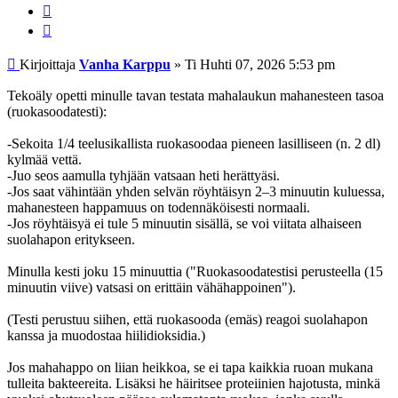
Lainaa
Viesti
Kirjoittaja
Vanha Karppu
»
Ti Huhti 07, 2026 5:53 pm
Tekoäly opetti minulle tavan testata mahalaukun mahanesteen tasoa
(ruokasoodatesti):
-Sekoita 1/4 teelusikallista ruokasoodaa pieneen lasilliseen (n. 2 dl)
kylmää vettä.
-Juo seos aamulla tyhjään vatsaan heti herättyäsi.
-Jos saat vähintään yhden selvän röyhtäisyn 2–3 minuutin kuluessa,
mahanesteen happamuus on todennäköisesti normaali.
-Jos röyhtäisyä ei tule 5 minuutin sisällä, se voi viitata alhaiseen
suolahapon eritykseen.
Minulla kesti joku 15 minuuttia ("Ruokasoodatestisi perusteella (15
minuutin viive) vatsasi on erittäin vähähappoinen").
(Testi perustuu siihen, että ruokasooda (emäs) reagoi suolahapon
kanssa ja muodostaa hiilidioksidia.)
Jos mahahappo on liian heikkoa, se ei tapa kaikkia ruoan mukana
tulleita bakteereita. Lisäksi he häiritsee proteiinien hajotusta, minkä