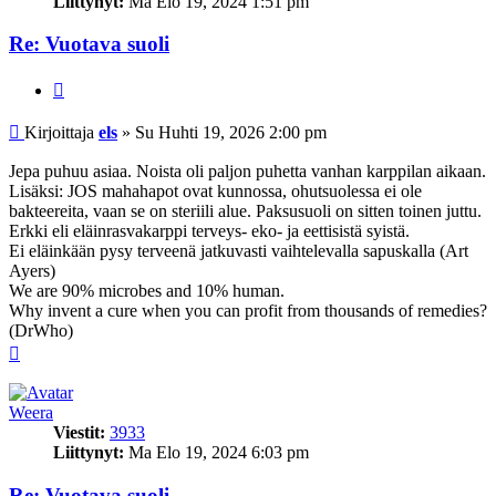
Liittynyt:
Ma Elo 19, 2024 1:51 pm
Re: Vuotava suoli
Lainaa
Viesti
Kirjoittaja
els
»
Su Huhti 19, 2026 2:00 pm
Jepa puhuu asiaa. Noista oli paljon puhetta vanhan karppilan aikaan.
Lisäksi: JOS mahahapot ovat kunnossa, ohutsuolessa ei ole
bakteereita, vaan se on steriili alue. Paksusuoli on sitten toinen juttu.
Erkki eli eläinrasvakarppi terveys- eko- ja eettisistä syistä.
Ei eläinkään pysy terveenä jatkuvasti vaihtelevalla sapuskalla (Art
Ayers)
We are 90% microbes and 10% human.
Why invent a cure when you can profit from thousands of remedies?
(DrWho)
Ylös
Weera
Viestit:
3933
Liittynyt:
Ma Elo 19, 2024 6:03 pm
Re: Vuotava suoli