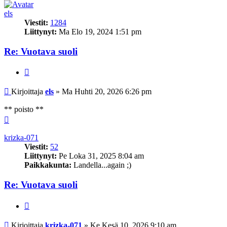
els
Viestit:
1284
Liittynyt:
Ma Elo 19, 2024 1:51 pm
Re: Vuotava suoli
Lainaa
Viesti
Kirjoittaja
els
»
Ma Huhti 20, 2026 6:26 pm
** poisto **
Ylös
krizka-071
Viestit:
52
Liittynyt:
Pe Loka 31, 2025 8:04 am
Paikkakunta:
Landella...again ;)
Re: Vuotava suoli
Lainaa
Viesti
Kirjoittaja
krizka-071
»
Ke Kesä 10, 2026 9:10 am