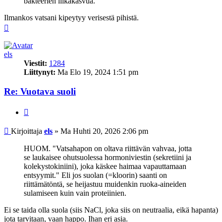
bakteerien liikakasvua.
Ilmankos vatsani kipeytyy verisestä pihistä.
Ylös
els
Viestit:
1284
Liittynyt:
Ma Elo 19, 2024 1:51 pm
Re: Vuotava suoli
Lainaa
Viesti
Kirjoittaja
els
»
Ma Huhti 20, 2026 2:06 pm
HUOM. "Vatsahapon on oltava riittävän vahvaa, jotta
se laukaisee ohutsuolessa hormoniviestin (sekretiini ja
kolekystokiniini), joka käskee haimaa vapauttamaan
entsyymit." Eli jos suolan (=kloorin) saanti on
riittämätöntä, se heijastuu muidenkin ruoka-aineiden
sulamiseen kuin vain proteiinien.
Ei se taida olla suola (siis NaCl, joka siis on neutraalia, eikä hapanta)
jota tarvitaan, vaan happo. Ihan eri asia.