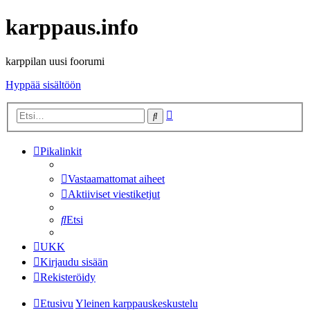
karppaus.info
karppilan uusi foorumi
Hyppää sisältöön
Tarkennettu
Etsi
haku
Pikalinkit
Vastaamattomat aiheet
Aktiiviset viestiketjut
Etsi
UKK
Kirjaudu sisään
Rekisteröidy
Etusivu
Yleinen karppauskeskustelu