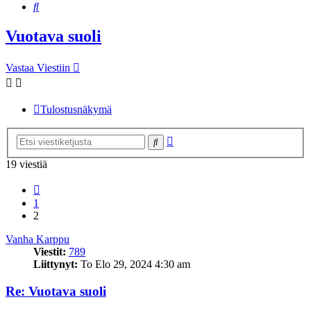
Etsi
Vuotava suoli
Vastaa Viestiin
Tulostusnäkymä
Tarkennettu
Etsi
haku
19 viestiä
Edellinen
1
2
Vanha Karppu
Viestit:
789
Liittynyt:
To Elo 29, 2024 4:30 am
Re: Vuotava suoli