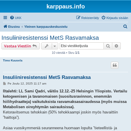
karppaus.info
UKK
Rekisteröidy
Kirjaudu sisään
E
Etusivu
Yleinen karppauskeskustelu
t
Insuliiniresistenssi MetS Rasvamaksa
s
Etsi
Tarken
Vastaa Viestiin
i
10 viestiä • Sivu
1
/
1
Timo Kuusela
Insuliiniresistenssi MetS Rasvamaksa
V
Pe Joulu 12, 2025 11:17 am
i
e
Iltalehti: LL Sami Qadri, väitös 12.12.-25 Helsingin Yliopisto. Vertailu
s
ketogeenisen ja tavanomaisen (suositusravinnon, enemmän
t
i
hiilihydraatteja) vaikutuksista rasvamaksasairaudessa (myös muissa
Metabolisen oireyhtymän sairauksissa).
Ketoravitsemus tehokkain (50% tehokkaampi joskin myös havaittiin
”haittoja”).
Asiaa vuosikymmeniä seuranneena huomaan lopulta ”tieteellistä- ja