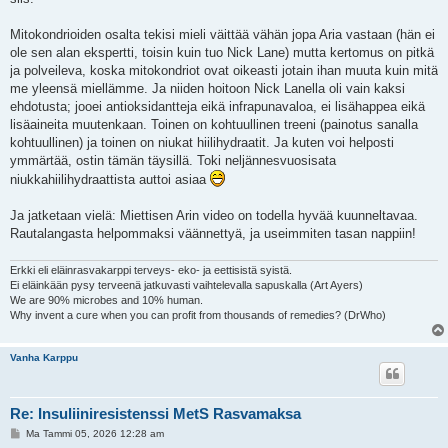
Mitokondrioiden osalta tekisi mieli väittää vähän jopa Aria vastaan (hän ei
ole sen alan ekspertti, toisin kuin tuo Nick Lane) mutta kertomus on pitkä
ja polveileva, koska mitokondriot ovat oikeasti jotain ihan muuta kuin mitä
me yleensä miellämme. Ja niiden hoitoon Nick Lanella oli vain kaksi
ehdotusta; jooei antioksidantteja eikä infrapunavaloa, ei lisähappea eikä
lisäaineita muutenkaan. Toinen on kohtuullinen treeni (painotus sanalla
kohtuullinen) ja toinen on niukat hiilihydraatit. Ja kuten voi helposti
ymmärtää, ostin tämän täysillä. Toki neljännesvuosisata
niukkahiilihydraattista auttoi asiaa
Ja jatketaan vielä: Miettisen Arin video on todella hyvää kuunneltavaa.
Rautalangasta helpommaksi väännettyä, ja useimmiten tasan nappiin!
Erkki eli eläinrasvakarppi terveys- eko- ja eettisistä syistä.
Ei eläinkään pysy terveenä jatkuvasti vaihtelevalla sapuskalla (Art Ayers)
We are 90% microbes and 10% human.
Why invent a cure when you can profit from thousands of remedies? (DrWho)
Vanha Karppu
Re: Insuliiniresistenssi MetS Rasvamaksa
V
Ma Tammi 05, 2026 12:28 am
i