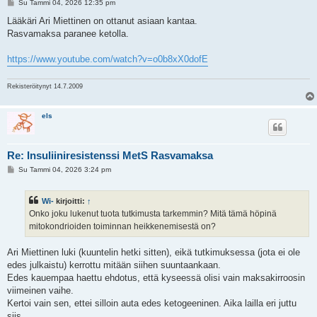
V
Su Tammi 04, 2026 12:35 pm
i
e
Lääkäri Ari Miettinen on ottanut asiaan kantaa.
s
Rasvamaksa paranee ketolla.
t
i
https://www.youtube.com/watch?v=o0b8xX0dofE
Rekisteröitynyt 14.7.2009
els
Re: Insuliiniresistenssi MetS Rasvamaksa
V
Su Tammi 04, 2026 3:24 pm
i
e
s
Wi-
kirjoitti:
↑
t
i
Onko joku lukenut tuota tutkimusta tarkemmin? Mitä tämä höpinä
mitokondrioiden toiminnan heikkenemisestä on?
Ari Miettinen luki (kuuntelin hetki sitten), eikä tutkimuksessa (jota ei ole
edes julkaistu) kerrottu mitään siihen suuntaankaan.
Edes kauempaa haettu ehdotus, että kyseessä olisi vain maksakirroosin
viimeinen vaihe.
Kertoi vain sen, ettei silloin auta edes ketogeeninen. Aika lailla eri juttu
siis.