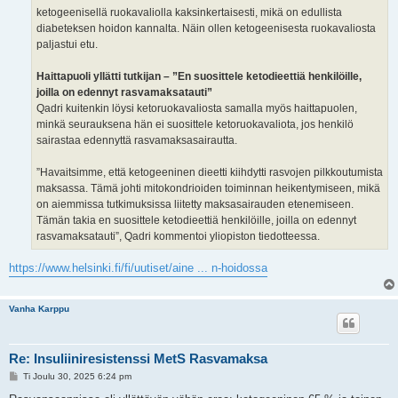
ketogeenisellä ruokavaliolla kaksinkertaisesti, mikä on edullista
diabeteksen hoidon kannalta. Näin ollen ketogeenisesta ruokavaliosta
paljastui etu.
Haittapuoli yllätti tutkijan – ”En suosittele ketodieettiä henkilöille,
joilla on edennyt rasvamaksatauti”
Qadri kuitenkin löysi ketoruokavaliosta samalla myös haittapuolen,
minkä seurauksena hän ei suosittele ketoruokavaliota, jos henkilö
sairastaa edennyttä rasvamaksasairautta.
”Havaitsimme, että ketogeeninen dieetti kiihdytti rasvojen pilkkoutumista
maksassa. Tämä johti mitokondrioiden toiminnan heikentymiseen, mikä
on aiemmissa tutkimuksissa liitetty maksasairauden etenemiseen.
Tämän takia en suosittele ketodieettiä henkilöille, joilla on edennyt
rasvamaksatauti”, Qadri kommentoi yliopiston tiedotteessa.
https://www.helsinki.fi/fi/uutiset/aine ... n-hoidossa
Vanha Karppu
Re: Insuliiniresistenssi MetS Rasvamaksa
V
Ti Joulu 30, 2025 6:24 pm
i
e