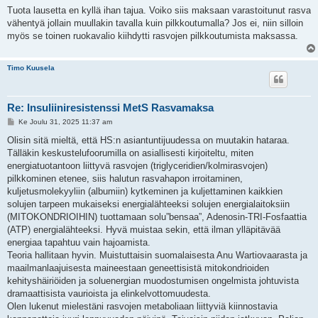
i
Tuota lausetta en kyllä ihan tajua. Voiko siis maksaan varastoitunut rasva
vähentyä jollain muullakin tavalla kuin pilkkoutumalla? Jos ei, niin silloin
myös se toinen ruokavalio kiihdytti rasvojen pilkkoutumista maksassa.
Timo Kuusela
Re: Insuliiniresistenssi MetS Rasvamaksa
V
Ke Joulu 31, 2025 11:37 am
i
e
Olisin sitä mieltä, että HS:n asiantuntijuudessa on muutakin hataraa.
s
Tälläkin keskustelufoorumilla on asiallisesti kirjoiteltu, miten
t
i
energiatuotantoon liittyvä rasvojen (triglyceridien/kolmirasvojen)
pilkkominen etenee, siis halutun rasvahapon irroitaminen,
kuljetusmolekyyliin (albumiin) kytkeminen ja kuljettaminen kaikkien
solujen tarpeen mukaiseksi energialähteeksi solujen energialaitoksiin
(MITOKONDRIOIHIN) tuottamaan solu”bensaa”, Adenosin-TRI-Fosfaattia
(ATP) energialähteeksi. Hyvä muistaa sekin, että ilman ylläpitävää
energiaa tapahtuu vain hajoamista.
Teoria hallitaan hyvin. Muistuttaisin suomalaisesta Anu Wartiovaarasta ja
maailmanlaajuisesta maineestaan geneettisistä mitokondrioiden
kehityshäiriöiden ja soluenergian muodostumisen ongelmista johtuvista
dramaattisista vaurioista ja elinkelvottomuudesta.
Olen lukenut mielestäni rasvojen metaboliaan liittyviä kiinnostavia