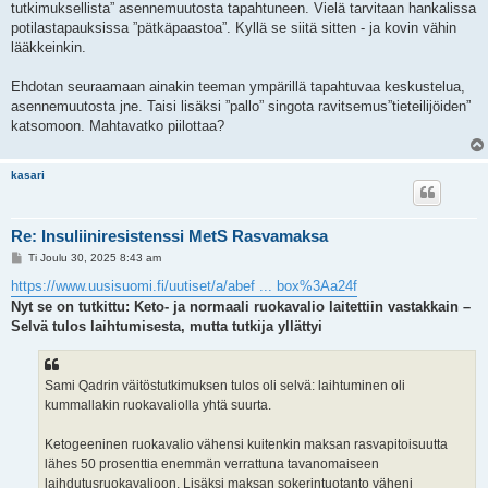
tutkimuksellista” asennemuutosta tapahtuneen. Vielä tarvitaan hankalissa
potilastapauksissa ”pätkäpaastoa”. Kyllä se siitä sitten - ja kovin vähin
lääkkeinkin.
Ehdotan seuraamaan ainakin teeman ympärillä tapahtuvaa keskustelua,
asennemuutosta jne. Taisi lisäksi ”pallo” singota ravitsemus”tieteilijöiden”
katsomoon. Mahtavatko piilottaa?
kasari
Re: Insuliiniresistenssi MetS Rasvamaksa
V
Ti Joulu 30, 2025 8:43 am
i
e
https://www.uusisuomi.fi/uutiset/a/abef ... box%3Aa24f
s
Nyt se on tutkittu: Keto- ja normaali ruokavalio laitettiin vastakkain –
t
i
Selvä tulos laihtumisesta, mutta tutkija yllättyi
Sami Qadrin väitöstutkimuksen tulos oli selvä: laihtuminen oli
kummallakin ruokavaliolla yhtä suurta.
Ketogeeninen ruokavalio vähensi kuitenkin maksan rasvapitoisuutta
lähes 50 prosenttia enemmän verrattuna tavanomaiseen
laihdutusruokavalioon. Lisäksi maksan sokerintuotanto väheni