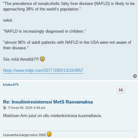
e
"The prevalence of nonalcoholic fatty liver disease (NAFLD) is likely to be
s
approaching 38% of the world’s population."
t
i
sekä:
"NAFLD is increasingly diagnosed in children."
"almost 96% of adult patients with NAFLD in the USA were not aware of
their disease."
Siis mitä ihmettä??!
https://www.mdpi.com/2077-0383/13/16/4857
krizka-071
Re: Insuliiniresistenssi MetS Rasvamaksa
V
Ti Kesä 09, 2026 4:38 pm
i
e
Miettisen Arin jutut on ollu mielenkiintosia kuunneltavia.
s
t
i
Uusvanha karppi since 2005