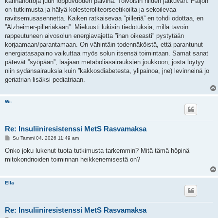
kannanottoja juuri loppuvuoden päivinä. Toivoisin niiden jatkuvan. Paljon
on tutkimusta ja hälyä kolesteroliteorseetikoilta ja sekoilevaa
ravitsemusasennetta. Kaiken ratkaisevaa ”pilleriä” en tohdi odottaa, en
”Alzheimer-pilleriäkään”. Mieluusti lukisin tiedotuksia, millä tavoin
rappeutuneen aivosolun energiavajetta ”ihan oikeasti” pystytään
korjaamaan/parantamaan. On vähintäin todennäköistä, että parantunut
energiatasapaino vaikuttaa myös solun itsensä toimintaan. Samat sanat
pätevät ”syöpään”, laajaan metaboliasairauksien joukkoon, josta löytyy
niin sydänsairauksia kuin ”kakkosdiabetesta, ylipainoa, jne) levinneinä jo
geriatrian lisäksi pediatriaan.
Wi-
Re: Insuliiniresistenssi MetS Rasvamaksa
V
Su Tammi 04, 2026 11:49 am
i
e
Onko joku lukenut tuota tutkimusta tarkemmin? Mitä tämä höpinä
s
mitokondrioiden toiminnan heikkenemisestä on?
t
i
Ella
Re: Insuliiniresistenssi MetS Rasvamaksa