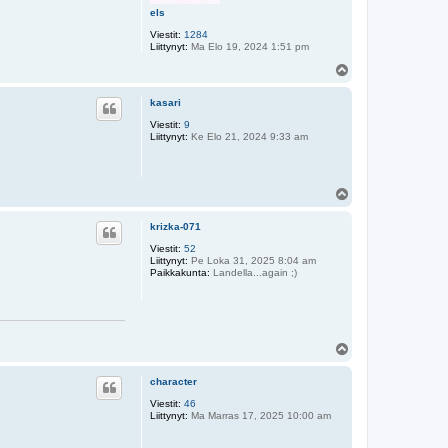
els
Viestit:
1284
Liittynyt:
Ma Elo 19, 2024 1:51 pm
Y
l
ö
kasari
s
Viestit:
9
Liittynyt:
Ke Elo 21, 2024 9:33 am
Y
l
ö
krizka-071
s
Viestit:
52
Liittynyt:
Pe Loka 31, 2025 8:04 am
Paikkakunta:
Landella...again ;)
Y
l
ö
character
s
Viestit:
46
Liittynyt:
Ma Marras 17, 2025 10:00 am