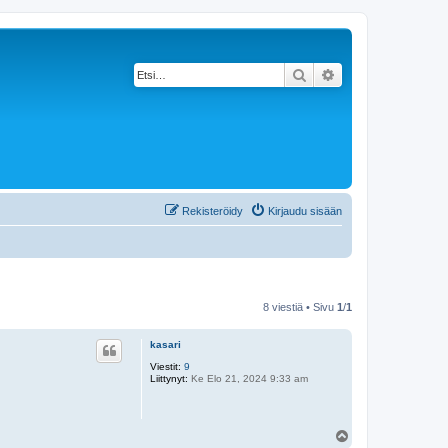
Etsi
Tarkennettu haku
Rekisteröidy
Kirjaudu sisään
8 viestiä • Sivu
1
/
1
kasari
Viestit:
9
Liittynyt:
Ke Elo 21, 2024 9:33 am
Y