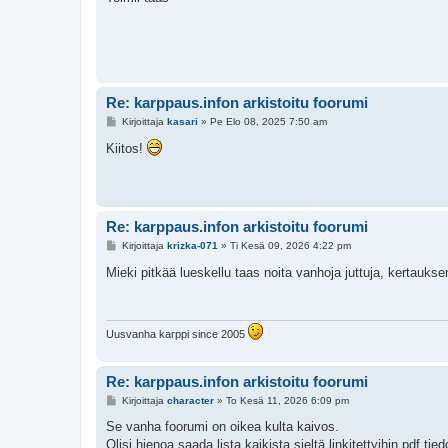
s
t
i
Re: karppaus.infon arkistoitu foorumi
V
Kirjoittaja
kasari
»
Pe Elo 08, 2025 7:50 am
i
e
Kiitos!
s
t
i
Re: karppaus.infon arkistoitu foorumi
V
Kirjoittaja
krizka-071
»
Ti Kesä 09, 2026 4:22 pm
i
e
Mieki pitkää lueskellu taas noita vanhoja juttuja, kertauks
s
t
i
Uusvanha karppi since 2005
Re: karppaus.infon arkistoitu foorumi
V
Kirjoittaja
character
»
To Kesä 11, 2026 6:09 pm
i
e
Se vanha foorumi on oikea kulta kaivos.
s
Olisi hienoa saada lista kaikista sieltä linkitettyihin pdf tied
t