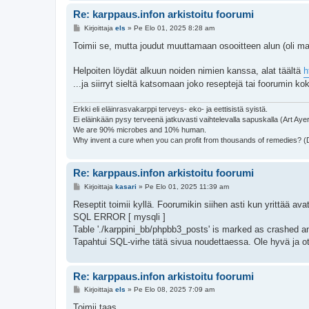
Re: karppaus.infon arkistoitu foorumi
V
Kirjoittaja
els
»
Pe Elo 01, 2025 8:28 am
i
e
Toimii se, mutta joudut muuttamaan osooitteen alun (oli malli
s
t
i
Helpoiten löydät alkuun noiden nimien kanssa, alat täältä
h
...ja siirryt sieltä katsomaan joko reseptejä tai foorumin ko
Erkki eli eläinrasvakarppi terveys- eko- ja eettisistä syistä.
Ei eläinkään pysy terveenä jatkuvasti vaihtelevalla sapuskalla (Art Aye
We are 90% microbes and 10% human.
Why invent a cure when you can profit from thousands of remedies? 
Re: karppaus.infon arkistoitu foorumi
V
Kirjoittaja
kasari
»
Pe Elo 01, 2025 11:39 am
i
e
Reseptit toimii kyllä. Foorumikin siihen asti kun yrittää ava
s
SQL ERROR [ mysqli ]
t
i
Table './karppini_bb/phpbb3_posts' is marked as crashed and
Tapahtui SQL-virhe tätä sivua noudettaessa. Ole hyvä ja ot
Re: karppaus.infon arkistoitu foorumi
V
Kirjoittaja
els
»
Pe Elo 08, 2025 7:09 am
i
e
Toimii taas