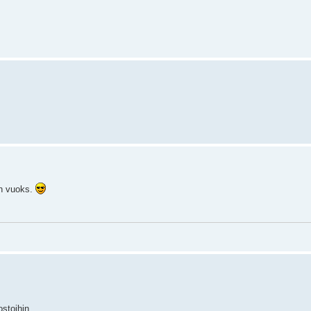
en vuoks.
ostoihin