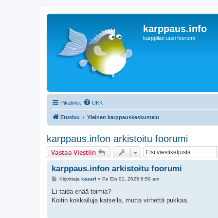
karppaus.info
karppilan uusi foorumi
Pikalinkit
UKK
Etusivu
Yleinen karppauskeskustelu
karppaus.infon arkistoitu foorumi
Vastaa Viestiin
karppaus.infon arkistoitu foorumi
V
Kirjoittaja
kasari
»
Pe Elo 01, 2025 6:59 am
i
e
Ei taida enää toimia?
s
Koitin kokkailuja katsella, mutta virhettä pukkaa.
t
i