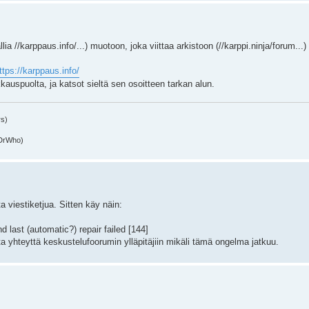
a //karppaus.info/...) muotoon, joka viittaa arkistoon (//karppi.ninja/forum...)
ttps://karppaus.info/
kkauspuolta, ja katsot sieltä sen osoitteen tarkan alun.
rs)
(DrWho)
ta viestiketjua. Sitten käy näin:
 last (automatic?) repair failed [144]
a yhteyttä keskustelufoorumin ylläpitäjiin mikäli tämä ongelma jatkuu.