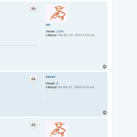
l
ö
s
els
Viestit:
1284
Liittynyt:
Ma Elo 19, 2024 1:51 pm
Y
l
ö
kasari
s
Viestit:
9
Liittynyt:
Ke Elo 21, 2024 9:33 am
Y
l
ö
s