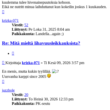
kuulemma tulee hivenainepuutoksia kehoon.
Eikä ne nutritt minua laihduttanut kun kokeilin joskus 1 kuukauden.
Ylös
krizka-071
Viestit:
52
Liittynyt:
Pe Loka 31, 2025 8:04 am
Paikkakunta:
Landella...again ;)
Re: Mitä mieltä lihavuusleikkauksista?
Lainaa
Viesti
Kirjoittaja
krizka-071
»
Ti Kesä 09, 2026 3:57 pm
En menis, mutta kukin tyylillää.
Uusvanha karppi since 2005
Ylös
jazzhole
Viestit:
20
Liittynyt:
To Heinä 30, 2026 12:33 pm
Paikkakunta:
PK-seutu