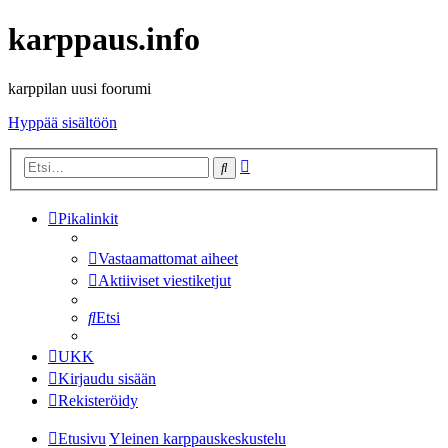
karppaus.info
karppilan uusi foorumi
Hyppää sisältöön
Tarkennettu
Etsi
haku
Pikalinkit
Vastaamattomat aiheet
Aktiiviset viestiketjut
Etsi
UKK
Kirjaudu sisään
Rekisteröidy
Etusivu
Yleinen karppauskeskustelu