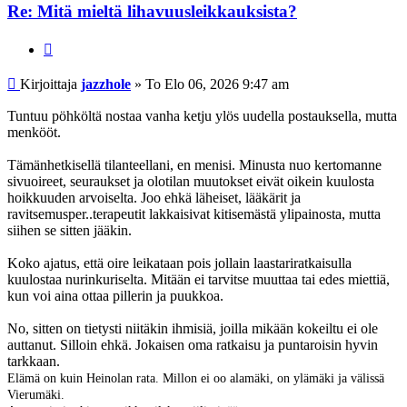
Re: Mitä mieltä lihavuusleikkauksista?
Lainaa
Viesti
Kirjoittaja
jazzhole
»
To Elo 06, 2026 9:47 am
Tuntuu pöhköltä nostaa vanha ketju ylös uudella postauksella, mutta
menkööt.
Tämänhetkisellä tilanteellani, en menisi. Minusta nuo kertomanne
sivuoireet, seuraukset ja olotilan muutokset eivät oikein kuulosta
hoikkuuden arvoiselta. Joo ehkä läheiset, lääkärit ja
ravitsemusper..terapeutit lakkaisivat kitisemästä ylipainosta, mutta
siihen se sitten jääkin.
Koko ajatus, että oire leikataan pois jollain laastariratkaisulla
kuulostaa nurinkuriselta. Mitään ei tarvitse muuttaa tai edes miettiä,
kun voi aina ottaa pillerin ja puukkoa.
No, sitten on tietysti niitäkin ihmisiä, joilla mikään kokeiltu ei ole
auttanut. Silloin ehkä. Jokaisen oma ratkaisu ja puntaroisin hyvin
tarkkaan.
Elämä on kuin Heinolan rata. Millon ei oo alamäki, on ylämäki ja välissä
Vierumäki.