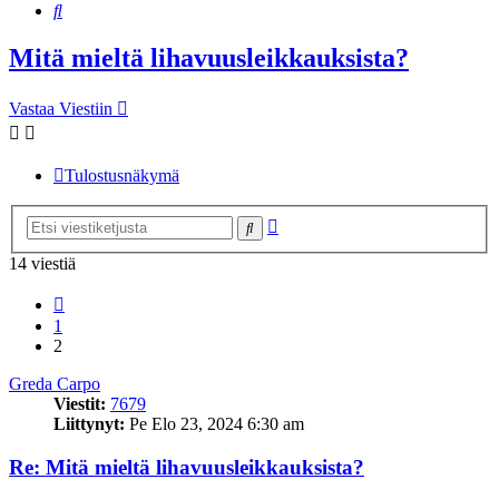
Etsi
Mitä mieltä lihavuusleikkauksista?
Vastaa Viestiin
Tulostusnäkymä
Tarkennettu
Etsi
haku
14 viestiä
Edellinen
1
2
Greda Carpo
Viestit:
7679
Liittynyt:
Pe Elo 23, 2024 6:30 am
Re: Mitä mieltä lihavuusleikkauksista?