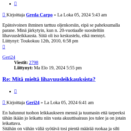
Lainaa
Viesti
Kirjoittaja
Greda Carpo
»
La Loka 05, 2024 5:43 am
Epätoivoinen ihminen tarttuu oljenkorsiin, eipä se paheksumalla
parane. Minä järkytyin, kun n. 20-vuotiaalle suositeltiin
lihavuusleikkausta. Siitä oli iso keskustelu, eikä mennyt.
Liittynyt: Toukokuu 12th, 2010, 6:58 pm
Ylös
Geri24
Viestit:
2798
Liittynyt:
Ma Elo 19, 2024 5:55 pm
Re: Mitä mieltä lihavuusleikkauksista?
Lainaa
Viesti
Kirjoittaja
Geri24
»
La Loka 05, 2024 6:41 am
En halunnut tuohon leikkaukseen mennä ja tuumasin että tarpeeksi
tähän ikään jo leikattu niin vasta akuuttisairaus jos tulee ja on jotain
leikattava.
Sitähän on vähän väliä syötävä tosi pientä määrää ruokaa ja silti