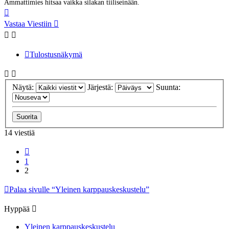
Ammattimies hitsaa vaikka silakan tiiliseinään.
Ylös
Vastaa Viestiin
Tulostusnäkymä
Näytä:
Järjestä:
Suunta:
14 viestiä
Edellinen
1
2
Palaa sivulle “Yleinen karppauskeskustelu”
Hyppää
Yleinen karppauskeskustelu