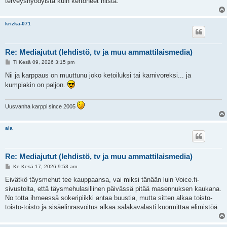
terveyshyödyistä kuin kertoneet niistä.
krizka-071
Re: Mediajutut (lehdistö, tv ja muu ammattilaismedia)
V
Ti Kesä 09, 2026 3:15 pm
i
e
Nii ja karppaus on muuttunu joko ketoiluksi tai karnivoreksi... ja
s
kumpiakin on paljon.
t
i
Uusvanha karppi since 2005
aia
Re: Mediajutut (lehdistö, tv ja muu ammattilaismedia)
V
Ke Kesä 17, 2026 9:53 am
i
e
Eivätkö täysmehut tee kauppaansa, vai miksi tänään luin Voice.fi-
s
sivustolta, että täysmehulasillinen päivässä pitää masennuksen kaukana.
t
i
No totta ihmeessä sokeripiikki antaa buustia, mutta sitten alkaa toisto-
toisto-toisto ja sisäelinrasvoitus alkaa salakavalasti kuormittaa elimistöä.