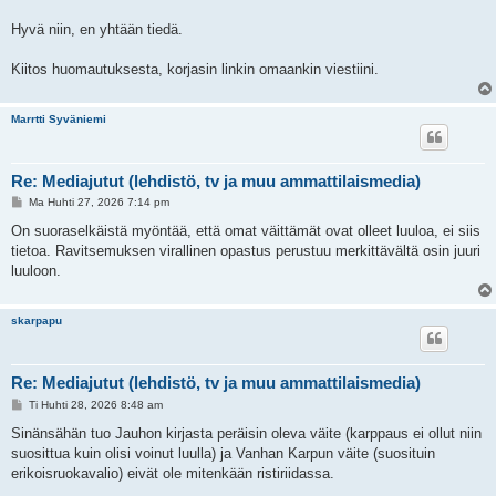
Hyvä niin, en yhtään tiedä.
Kiitos huomautuksesta, korjasin linkin omaankin viestiini.
Marrtti Syväniemi
Re: Mediajutut (lehdistö, tv ja muu ammattilaismedia)
V
Ma Huhti 27, 2026 7:14 pm
i
e
On suoraselkäistä myöntää, että omat väittämät ovat olleet luuloa, ei siis
s
tietoa. Ravitsemuksen virallinen opastus perustuu merkittävältä osin juuri
t
i
luuloon.
skarpapu
Re: Mediajutut (lehdistö, tv ja muu ammattilaismedia)
V
Ti Huhti 28, 2026 8:48 am
i
e
Sinänsähän tuo Jauhon kirjasta peräisin oleva väite (karppaus ei ollut niin
s
suosittua kuin olisi voinut luulla) ja Vanhan Karpun väite (suosituin
t
i
erikoisruokavalio) eivät ole mitenkään ristiriidassa.