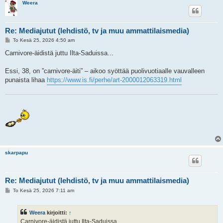
Weera
Re: Mediajutut (lehdistö, tv ja muu ammattilaismedia)
V
To Kesä 25, 2026 4:50 am
i
e
Carnivore-äidistä juttu Ilta-Saduissa...
s
t
i
Essi, 38, on ”carnivore-äiti” – aikoo syöttää puolivuotiaalle vauvalleen
punaista lihaa
https://www.is.fi/perhe/art-2000012063319.html
skarpapu
Re: Mediajutut (lehdistö, tv ja muu ammattilaismedia)
V
To Kesä 25, 2026 7:11 am
i
e
s
Weera
kirjoitti:
↑
t
i
Carnivore-äidistä juttu Ilta-Saduissa...