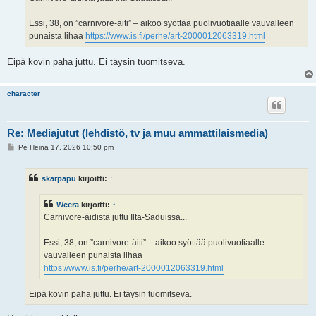
Essi, 38, on ”carnivore-äiti” – aikoo syöttää puolivuotiaalle vauvalleen
punaista lihaa
https://www.is.fi/perhe/art-2000012063319.html
Eipä kovin paha juttu. Ei täysin tuomitseva.
character
Re: Mediajutut (lehdistö, tv ja muu ammattilaismedia)
V
Pe Heinä 17, 2026 10:50 pm
i
e
s
skarpapu
kirjoitti:
↑
t
i
Weera
kirjoitti:
↑
Carnivore-äidistä juttu Ilta-Saduissa...
Essi, 38, on ”carnivore-äiti” – aikoo syöttää puolivuotiaalle
vauvalleen punaista lihaa
https://www.is.fi/perhe/art-2000012063319.html
Eipä kovin paha juttu. Ei täysin tuomitseva.