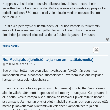
Karppaus voi silti olla suosituin erikoisruokavalioista, mutta ei niin
suosittua kuin olisi voinut luulla. Vaikkapa esimerkillisesti karppaajia olisi
todellisuudessa 5 %, mutta olisi voinut luulla median perusteella että
heitä on 20 %.
En siis ole perehtynyt tutkimukseen tai Jauhon väitteisiin tarkemmin,
enkä ollut mukana aiemmin, jotta olisi omia kokemuksia. Tuossa
Iltalehden jutussa ei ollut paljoa tietoa Jauhon kirjasta tai muusta.
Vanha Karppu
Re: Mediajutut (lehdistö, tv ja muu ammattilaismedia)
V
Ti Huhti 28, 2026 1:42 pm
i
e
Tuo on ihan totta. Itse olen ollut havaitsevani "älyttömän suosittua
s
karppausbuumia" ainoastaan suomalaisten "ravitsemusasiantuntijoiden"
t
i
harrastamissa pelottelupuheissa.
Ensin väitettiin, että karppaus olisi (ohi menevä) muotijuttu. Sen jälkeen
alettiin väittämään, että karppaus oli ohi mennyt muotijuttu. Kumpikaan ei
ollut totta, koska karppauksen suosio on kasvanut pikemminkin hitaasti
ja varmasti. Ja muuhan ei olisi ollut mahdollistakaan juuri sen vuoksi, että
media ja lääkärit ovat pikemminkin vaienneet karppauksesta ja sen