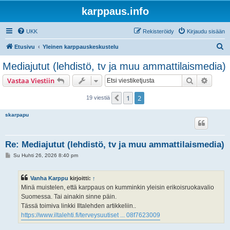
karppaus.info
UKK
Rekisteröidy
Kirjaudu sisään
E
Etusivu
Yleinen karppauskeskustelu
t
Mediajutut (lehdistö, tv ja muu ammattilaismedia)
s
Etsi
Tarken
Vastaa Viestiin
i
1
2
Edellinen
19 viestiä
skarpapu
Re: Mediajutut (lehdistö, tv ja muu ammattilaismedia)
V
Su Huhti 26, 2026 8:40 pm
i
e
s
Vanha Karppu
kirjoitti:
↑
t
i
Minä muistelen, että karppaus on kumminkin yleisin erikoisruokavalio
Suomessa. Tai ainakin sinne päin.
Tässä toimiva linkki Iltalehden artikkeliin..
https://www.iltalehti.fi/terveysuutiset ... 08f7623009