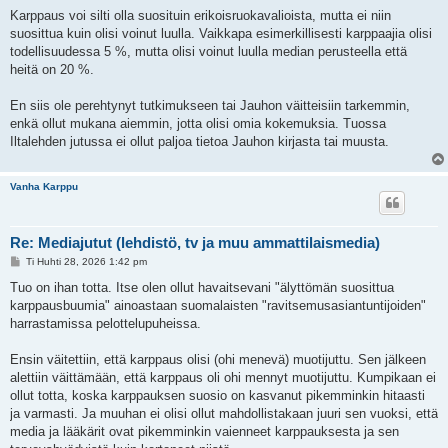
Karppaus voi silti olla suosituin erikoisruokavalioista, mutta ei niin
suosittua kuin olisi voinut luulla. Vaikkapa esimerkillisesti karppaajia olisi
todellisuudessa 5 %, mutta olisi voinut luulla median perusteella että
heitä on 20 %.
En siis ole perehtynyt tutkimukseen tai Jauhon väitteisiin tarkemmin,
enkä ollut mukana aiemmin, jotta olisi omia kokemuksia. Tuossa
Iltalehden jutussa ei ollut paljoa tietoa Jauhon kirjasta tai muusta.
Vanha Karppu
Re: Mediajutut (lehdistö, tv ja muu ammattilaismedia)
V
Ti Huhti 28, 2026 1:42 pm
i
e
Tuo on ihan totta. Itse olen ollut havaitsevani "älyttömän suosittua
s
karppausbuumia" ainoastaan suomalaisten "ravitsemusasiantuntijoiden"
t
i
harrastamissa pelottelupuheissa.
Ensin väitettiin, että karppaus olisi (ohi menevä) muotijuttu. Sen jälkeen
alettiin väittämään, että karppaus oli ohi mennyt muotijuttu. Kumpikaan ei
ollut totta, koska karppauksen suosio on kasvanut pikemminkin hitaasti
ja varmasti. Ja muuhan ei olisi ollut mahdollistakaan juuri sen vuoksi, että
media ja lääkärit ovat pikemminkin vaienneet karppauksesta ja sen