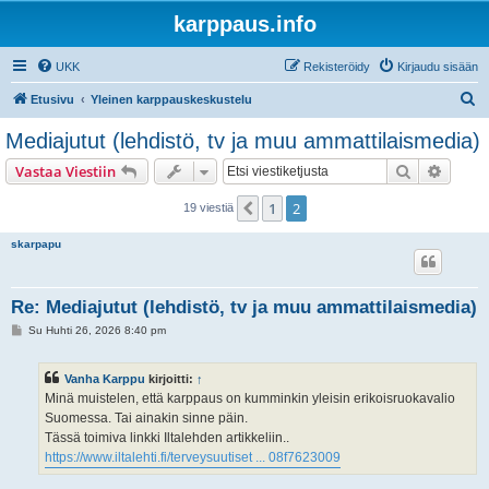
karppaus.info
UKK
Rekisteröidy
Kirjaudu sisään
E
Etusivu
Yleinen karppauskeskustelu
t
Mediajutut (lehdistö, tv ja muu ammattilaismedia)
s
Etsi
Tarken
Vastaa Viestiin
i
1
2
Edellinen
19 viestiä
skarpapu
Re: Mediajutut (lehdistö, tv ja muu ammattilaismedia)
V
Su Huhti 26, 2026 8:40 pm
i
e
s
Vanha Karppu
kirjoitti:
↑
t
i
Minä muistelen, että karppaus on kumminkin yleisin erikoisruokavalio
Suomessa. Tai ainakin sinne päin.
Tässä toimiva linkki Iltalehden artikkeliin..
https://www.iltalehti.fi/terveysuutiset ... 08f7623009