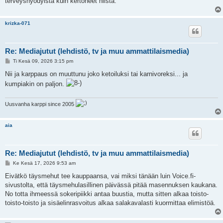
terveyshyödyistä kuin kertoneet niistä.
krizka-071
Re: Mediajutut (lehdistö, tv ja muu ammattilaismedia)
V
Ti Kesä 09, 2026 3:15 pm
i
e
Nii ja karppaus on muuttunu joko ketoiluksi tai karnivoreksi... ja
s
kumpiakin on paljon.
t
i
Uusvanha karppi since 2005
aia
Re: Mediajutut (lehdistö, tv ja muu ammattilaismedia)
V
Ke Kesä 17, 2026 9:53 am
i
e
Eivätkö täysmehut tee kauppaansa, vai miksi tänään luin Voice.fi-
s
sivustolta, että täysmehulasillinen päivässä pitää masennuksen kaukana.
t
i
No totta ihmeessä sokeripiikki antaa buustia, mutta sitten alkaa toisto-
toisto-toisto ja sisäelinrasvoitus alkaa salakavalasti kuormittaa elimistöä.