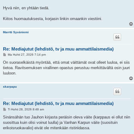
Hyvä niin, en yhtään tiedä.
Kiitos huomautuksesta, korjasin linkin omaankin viestiini.
Marrtti Syväniemi
Re: Mediajutut (lehdistö, tv ja muu ammattilaismedia)
V
Ma Huhti 27, 2026 7:14 pm
i
e
On suoraselkäistä myöntää, että omat väittämät ovat olleet luuloa, ei siis
s
tietoa. Ravitsemuksen virallinen opastus perustuu merkittävältä osin juuri
t
i
luuloon.
skarpapu
Re: Mediajutut (lehdistö, tv ja muu ammattilaismedia)
V
Ti Huhti 28, 2026 8:48 am
i
e
Sinänsähän tuo Jauhon kirjasta peräisin oleva väite (karppaus ei ollut niin
s
suosittua kuin olisi voinut luulla) ja Vanhan Karpun väite (suosituin
t
i
erikoisruokavalio) eivät ole mitenkään ristiriidassa.