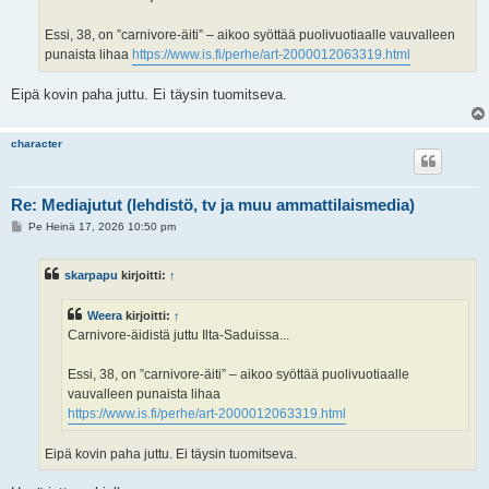
Essi, 38, on ”carnivore-äiti” – aikoo syöttää puolivuotiaalle vauvalleen
punaista lihaa
https://www.is.fi/perhe/art-2000012063319.html
Eipä kovin paha juttu. Ei täysin tuomitseva.
character
Re: Mediajutut (lehdistö, tv ja muu ammattilaismedia)
V
Pe Heinä 17, 2026 10:50 pm
i
e
s
skarpapu
kirjoitti:
↑
t
i
Weera
kirjoitti:
↑
Carnivore-äidistä juttu Ilta-Saduissa...
Essi, 38, on ”carnivore-äiti” – aikoo syöttää puolivuotiaalle
vauvalleen punaista lihaa
https://www.is.fi/perhe/art-2000012063319.html
Eipä kovin paha juttu. Ei täysin tuomitseva.