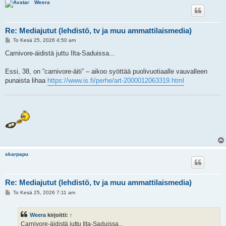
Weera
Re: Mediajutut (lehdistö, tv ja muu ammattilaismedia)
V
To Kesä 25, 2026 4:50 am
i
e
Carnivore-äidistä juttu Ilta-Saduissa...
s
t
i
Essi, 38, on ”carnivore-äiti” – aikoo syöttää puolivuotiaalle vauvalleen
punaista lihaa
https://www.is.fi/perhe/art-2000012063319.html
skarpapu
Re: Mediajutut (lehdistö, tv ja muu ammattilaismedia)
V
To Kesä 25, 2026 7:11 am
i
e
s
Weera
kirjoitti:
↑
t
i
Carnivore-äidistä juttu Ilta-Saduissa...