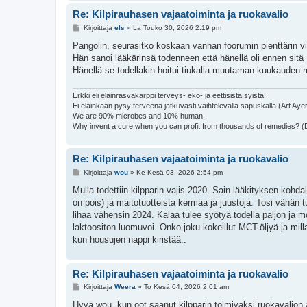
Re: Kilpirauhasen vajaatoiminta ja ruokavalio
V
Kirjoittaja
els
»
La Touko 30, 2026 2:19 pm
i
e
Pangolin, seurasitko koskaan vanhan foorumin pienttärin vi
s
Hän sanoi lääkärinsä todenneen että hänellä oli ennen sitä
t
i
Hänellä se todellakin hoitui tiukalla muutaman kuukauden r
Erkki eli eläinrasvakarppi terveys- eko- ja eettisistä syistä.
Ei eläinkään pysy terveenä jatkuvasti vaihtelevalla sapuskalla (Art Aye
We are 90% microbes and 10% human.
Why invent a cure when you can profit from thousands of remedies? 
Re: Kilpirauhasen vajaatoiminta ja ruokavalio
V
Kirjoittaja
wou
»
Ke Kesä 03, 2026 2:54 pm
i
e
Mulla todettiin kilpparin vajis 2020. Sain lääkityksen kohdal
s
on pois) ja maitotuotteista kermaa ja juustoja. Tosi vähän 
t
i
lihaa vähensin 2024. Kalaa tulee syötyä todella paljon ja mon
laktoositon luomuvoi. Onko joku kokeillut MCT-öljyä ja milla
kun housujen nappi kiristää..
Re: Kilpirauhasen vajaatoiminta ja ruokavalio
V
Kirjoittaja
Weera
»
To Kesä 04, 2026 2:01 am
i
e
Hyvä wou, kun oot saanut kilpparin toimivaksi ruokavalion 