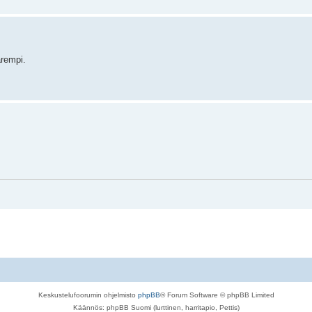
arempi.
Keskustelufoorumin ohjelmisto
phpBB
® Forum Software © phpBB Limited
Käännös: phpBB Suomi (lurttinen, harritapio, Pettis)