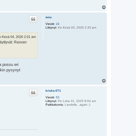
Y
l
ö
wou
s
Viestit:
24
Liittynyt:
Ke Kesä 03, 2026 2:33 pm
o Kesä 04, 2026 2:01 am
täyttyvät. Rasvan
a possu eri
nkin pysynyt
Y
l
ö
krizka-071
s
Viestit:
52
Liittynyt:
Pe Loka 31, 2025 8:04 am
Paikkakunta:
Landella...again ;)