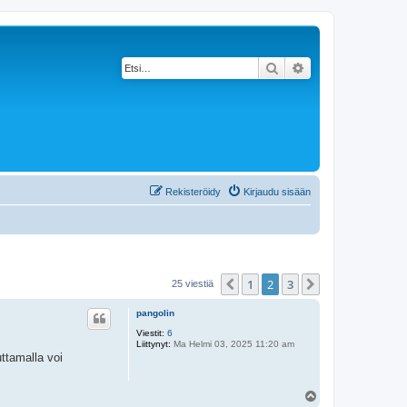
Etsi
Tarkennettu haku
Rekisteröidy
Kirjaudu sisään
1
2
3
Edellinen
Seuraava
25 viestiä
pangolin
Viestit:
6
Liittynyt:
Ma Helmi 03, 2025 11:20 am
uttamalla voi
Y