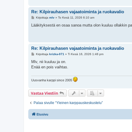
Re: Kilpirauhasen vajaatoiminta ja ruokavalio
V
Kirjoittaja
mlv
»
To Kesä 11, 2026 6:10 am
i
e
Lääkityksestä en osaa sanoa mutta olon kuuluu ollakkin p
s
t
i
Re: Kilpirauhasen vajaatoiminta ja ruokavalio
V
Kirjoittaja
krizka-071
»
Ti Kesä 16, 2026 1:48 pm
i
e
Mlv, nii kuuluu ja on.
s
Enää en pois vaihtas.
t
i
Uusvanha karppi since 2005
Vastaa Viestiin
Palaa sivulle “Yleinen karppauskeskustelu”
Etusivu