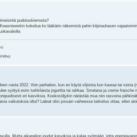
imeisintä pudotuskierrosta?
 Kwasniewskin kokeilua ko lääkärin näkemistä pahin kilpirauhasen vajaatoimin
uokavaliolla
rs)
(DrWho)
leen vasta 2022. Voin parhaiten, kun en käytä viljoista kun kauraa tai ruista (n
tulee syötyä esim turkkilaista jogurttia tai rahkaa. Smetana ja creme fraische 
ipuolisesti eri kasviksia. Kookosöljykin närästää mua niin rasvoina pähkinät ja 
isia vaikutuksia ollut? Labrat olisi jossain vaiheessa tarkoitus ottaa, eilen a
avulla. Mutta aikapaljon joudut kasviksia ja kalaa syömään, jotta energiavara