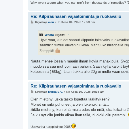
Why invent a cure when you can profit from thousands of remedies? 
Re: Kilpirauhasen vajaatoiminta ja ruokavalio
V
Kirjoittaja
wou
»
To Kesä 04, 2026 12:59 pm
i
e
s
Weera
kirjoitti:
↑
t
i
Hyvä wou, kun oot saanut kilpparin toimivaksi ruokavalion
saantikin tuntuu olevan niukkaa. Mahtuuko hiilarit alle 20
Zemppiä!
Nauta menee jossain määrin ilman kovia mahakipuja. Syöpä 
muodoissa saa mut voimaan pahoin. Saan kyllä kalorit täyte
ketoosissa (-60kg). Liian tiukka alle 20g ei mulle vaan sovi.
Re: Kilpirauhasen vajaatoiminta ja ruokavalio
V
Kirjoittaja
krizka-071
»
Ke Kesä 10, 2026 10:16 am
i
e
Olen miettiny, uskaltasko lopettaa lääkityksen?
s
Monet on siitä puhuneet ja olen lukenuki siitä...
t
i
Sitäki miettiny, kun eihä miula edes ole niitä, eka leikattu 
Ja ku nyt ollu jonkin aikaa ihan tällä, ni oloki ollu parempi.
Uusvanha karppi since 2005