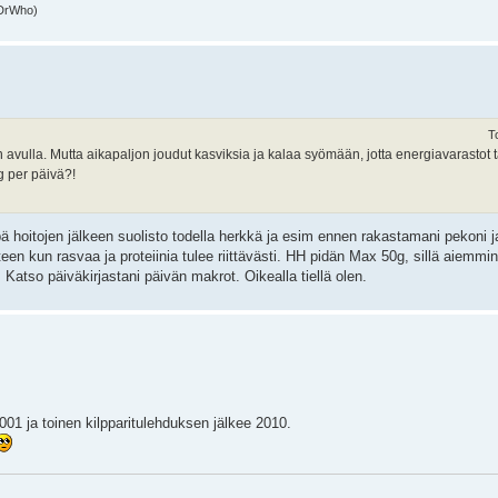
(DrWho)
T
 avulla. Mutta aikapaljon joudut kasviksia ja kalaa syömään, jotta energiavarastot 
g per päivä?!
hoitojen jälkeen suolisto todella herkkä ja esim ennen rakastamani pekoni j
en kun rasvaa ja proteiinia tulee riittävästi. HH pidän Max 50g, sillä aiemmi
 Katso päiväkirjastani päivän makrot. Oikealla tiellä olen.
2001 ja toinen kilpparitulehduksen jälkee 2010.