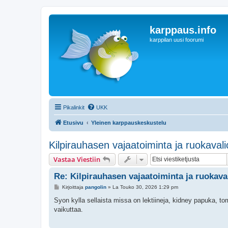
karppaus.info
karppilan uusi foorumi
Pikalinkit
UKK
Etusivu
Yleinen karppauskeskustelu
Kilpirauhasen vajaatoiminta ja ruokavali
Vastaa Viestiin
Re: Kilpirauhasen vajaatoiminta ja ruokava
V
Kirjoittaja
pangolin
»
La Touko 30, 2026 1:29 pm
i
e
Syon kylla sellaista missa on lektiineja, kidney papuka, to
s
vaikuttaa.
t
i