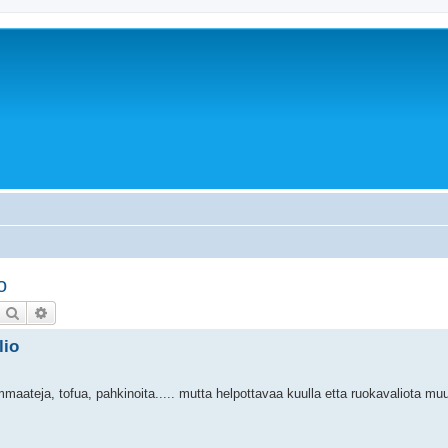
o
Etsi
Tarkennettu haku
lio
mmaateja, tofua, pahkinoita..... mutta helpottavaa kuulla etta ruokavaliota mu