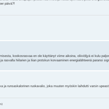
per päivä?!
misesta, kookosrasvaa en ole käyttänyt viime aikoina, oliiviöljyä ei kulu paljon
 ja rasvalla hiilarien ja liian protskun korvaaminen energialähteenä paransi sign
ka ja runsaskalorinen ruokavalio, joka muuten myöskin laihdutti varsin upeast
rs)