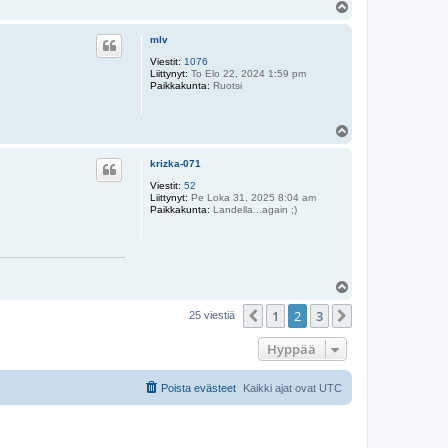
Y
l
ö
mlv
s
Viestit:
1076
Liittynyt:
To Elo 22, 2024 1:59 pm
Paikkakunta:
Ruotsi
Y
l
ö
krizka-071
s
Viestit:
52
Liittynyt:
Pe Loka 31, 2025 8:04 am
Paikkakunta:
Landella...again ;)
Y
l
1
2
3
ö
Edellinen
Seuraava
25 viestiä
s
Hyppää
Poista evästeet
Kaikki ajat ovat
UTC