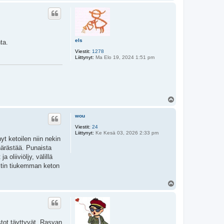
l
ö
s
els
ta.
Viestit:
1278
Liittynyt:
Ma Elo 19, 2024 1:51 pm
Y
l
ö
wou
s
Viestit:
24
Liittynyt:
Ke Kesä 03, 2026 2:33 pm
yt ketoilen niin nekin
närästää. Punaista
oliiviöljy, välillä
loitin tiukemman keton
Y
l
ö
s
stot täyttyvät. Rasvan