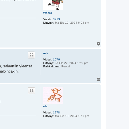
Weera
Viestit:
3913
Liittynyt:
Ma Elo 19, 2024 6:03 pm
Y
l
ö
mlv
s
Viestit:
1076
Liittynyt:
To Elo 22, 2024 1:59 pm
, salaattiin yleensä
Paikkakunta:
Ruotsi
alointiakin.
Y
l
ö
s
i.
els
Viestit:
1278
Liittynyt:
Ma Elo 19, 2024 1:51 pm