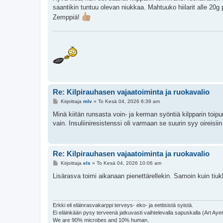
s
saantikin tuntuu olevan niukkaa. Mahtuuko hiilarit alle 20g 
t
i
Zemppiä!
Re: Kilpirauhasen vajaatoiminta ja ruokavalio
V
Kirjoittaja
mlv
»
To Kesä 04, 2026 6:39 am
i
e
Minä kiitän runsasta voin- ja kerman syöntiä kilpparin toipu
s
vain. Insuliiniresistenssi oli varmaan se suurin syy oireisiin
t
i
Re: Kilpirauhasen vajaatoiminta ja ruokavalio
V
Kirjoittaja
els
»
To Kesä 04, 2026 10:06 am
i
e
Lisärasva toimi aikanaan pienettärellekin. Samoin kuin tiuk
s
t
i
Erkki eli eläinrasvakarppi terveys- eko- ja eettisistä syistä.
Ei eläinkään pysy terveenä jatkuvasti vaihtelevalla sapuskalla (Art Aye
We are 90% microbes and 10% human.