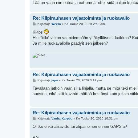
Tää on vaan niin outoa ja extremeä, ettei siitä paljon keht
Re: Kilpirauhasen vajaatoiminta ja ruokavalio
V
Kirjoittaja
Weera
»
Ke Touko 20, 2026 2:50 am
i
e
Kiitos
s
Eli söitkö viikon vai pidempään yltäkylläisesti kaikkea? Ku
t
i
Ja mille ruokavaliolle päädyit sen jälkeen?
Re: Kilpirauhasen vajaatoiminta ja ruokavalio
V
Kirjoittaja
jepa
»
Ke Touko 20, 2026 3:19 pm
i
e
Tavallaan jatkoin vaan sillä linjalla, mutta se mitä teki m
s
suosien, eikä sitä kovinta mättöä kestänyt kuin joitain viikk
t
i
Re: Kilpirauhasen vajaatoiminta ja ruokavalio
V
Kirjoittaja
Vanha Karppu
»
Ke Touko 20, 2026 10:31 pm
i
e
Olitko ehkä aliravittu tai alipainoinen ennen GAPSia?
s
t
i
P.S.