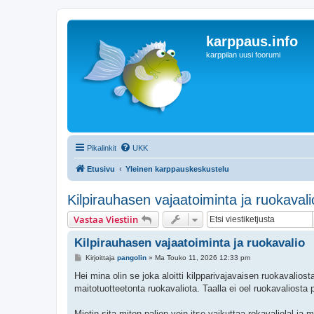
karppaus.info
karppilan uusi foorumi
Pikalinkit
UKK
Etusivu
Yleinen karppauskeskustelu
Kilpirauhasen vajaatoiminta ja ruokavali
Vastaa Viestiin
Kilpirauhasen vajaatoiminta ja ruokavalio
V
Kirjoittaja
pangolin
»
Ma Touko 11, 2026 12:33 pm
i
e
Hei mina olin se joka aloitti kilpparivajavaisen ruokavaliost
s
maitotuotteetonta ruokavaliota. Taalla ei oel ruokavaliosta
t
i
Mietin sita miten paljon voin itse vaikuttaa rokavaliolal ja