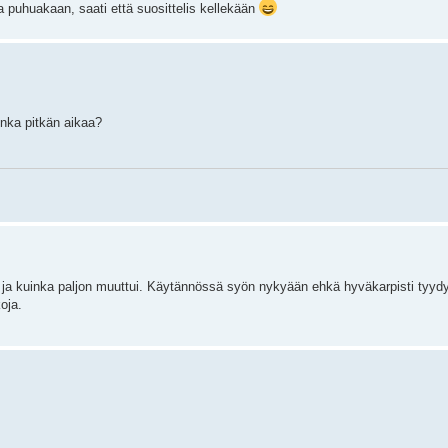
aa puhuakaan, saati että suosittelis kellekään
inka pitkän aikaa?
ieli ja kuinka paljon muuttui. Käytännössä syön nykyään ehkä hyväkarpisti tyyd
oja.