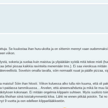
ttuja. Se kuulostaa ihan huru-ukolta ja on sittemin mennyt vaan oudommaksi.
leen viikon.
kelystä, sokeria ja suolaa kuin maistuu ja ylipäätään syödä mitä tekee mieli (
taa (ettei pissaa kaikkia ravinteita menemään tms.). Ei saa vieroksua mitään 
terveellistä. Sovelsin omalla tavalla, söin normaalit ruuat ja päälle pizzaa, si
a maistui! Söin ihan hitosti. Viikon kuluessa alko tulla niin kuuma, että oli pa
alla t-paidassa tammikuussa… Arvelen, että aineenvaihdunta ja mikä lie muu läht
 lääkityksen kokonaan. Ei mitään ongelmia kilpparin suhteen. Myös suolisto toi
utta lihoihan siinä toistakymmentä kiloa. Lähti ne ennen pitkää poiskin. Tai no
yt 9 vuotta ja oon edelleen kilpparilääkkeetön.