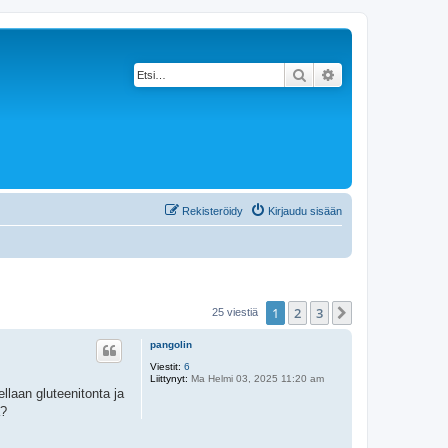
Etsi
Tarkennettu haku
Rekisteröidy
Kirjaudu sisään
1
2
3
Seuraava
25 viestiä
pangolin
Viestit:
6
Liittynyt:
Ma Helmi 03, 2025 11:20 am
ellaan gluteenitonta ja
a?