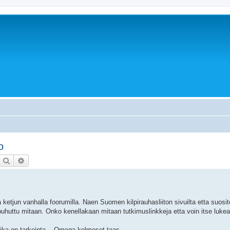
o
Etsi
Tarkennettu haku
a ketjun vanhalla foorumilla. Naen Suomen kilpirauhasliiton sivuilta etta suosit
 puhuttu mitaan. Onko kenellakaan mitaan tutkimuslinkkeja etta voin itse luke
 mika on tarkeinta... Omega kolmoset taas.