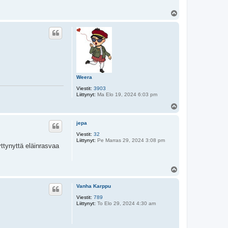
Y
l
ö
s
Weera
Viestit:
3903
Liittynyt:
Ma Elo 19, 2024 6:03 pm
Y
l
ö
jepa
s
Viestit:
32
Liittynyt:
Pe Marras 29, 2024 3:08 pm
yttynyttä eläinrasvaa
Y
l
ö
Vanha Karppu
s
Viestit:
789
Liittynyt:
To Elo 29, 2024 4:30 am