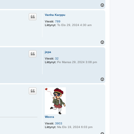
Y
l
ö
Vanha Karppu
s
Viestit:
789
Liittynyt:
To Elo 29, 2024 4:30 am
Y
l
ö
jepa
s
Viestit:
32
Liittynyt:
Pe Marras 29, 2024 3:08 pm
Y
l
ö
s
Weera
Viestit:
3903
Liittynyt:
Ma Elo 19, 2024 6:03 pm
Y