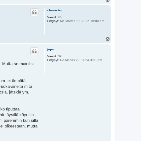
l
ö
character
s
Viestit:
46
Liittynyt:
Ma Marras 17, 2025 10:00 am
Y
l
ö
jepa
s
Viestit:
32
Liittynyt:
Pe Marras 29, 2024 3:08 pm
 Mutta se mainitsi
huom. ei ämpätä
ruoka-aineita mitä
psiä, jätskiä ym.
kko tiputtaa
i täysillä käyntiin
mi paremmin kun sillä
 ei oikeestaan, mutta