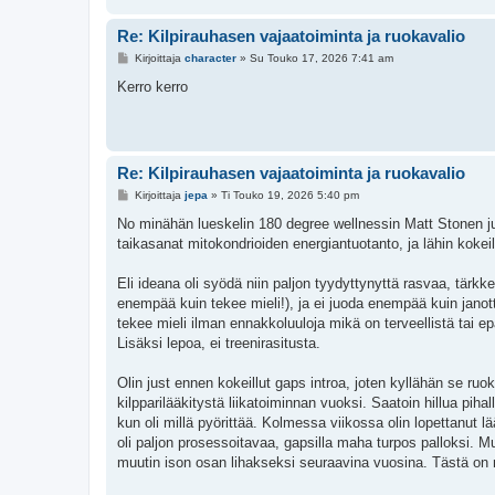
Re: Kilpirauhasen vajaatoiminta ja ruokavalio
V
Kirjoittaja
character
»
Su Touko 17, 2026 7:41 am
i
e
Kerro kerro
s
t
i
Re: Kilpirauhasen vajaatoiminta ja ruokavalio
V
Kirjoittaja
jepa
»
Ti Touko 19, 2026 5:40 pm
i
e
No minähän lueskelin 180 degree wellnessin Matt Stonen ju
s
taikasanat mitokondrioiden energiantuotanto, ja lähin kokei
t
i
Eli ideana oli syödä niin paljon tyydyttynyttä rasvaa, tärk
enempää kuin tekee mieli!), ja ei juoda enempää kuin janot
tekee mieli ilman ennakkoluuloja mikä on terveellistä tai epä
Lisäksi lepoa, ei treenirasitusta.
Olin just ennen kokeillut gaps introa, joten kyllähän se ruok
kilpparilääkitystä liikatoiminnan vuoksi. Saatoin hillua pih
kun oli millä pyörittää. Kolmessa viikossa olin lopettanut
oli paljon prosessoitavaa, gapsilla maha turpos palloksi. M
muutin ison osan lihakseksi seuraavina vuosina. Tästä on n