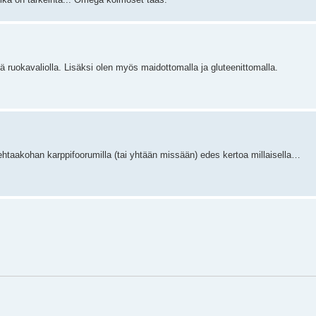
lä ruokavaliolla. Lisäksi olen myös maidottomalla ja gluteenittomalla.
Kehtaakohan karppifoorumilla (tai yhtään missään) edes kertoa millaisella…