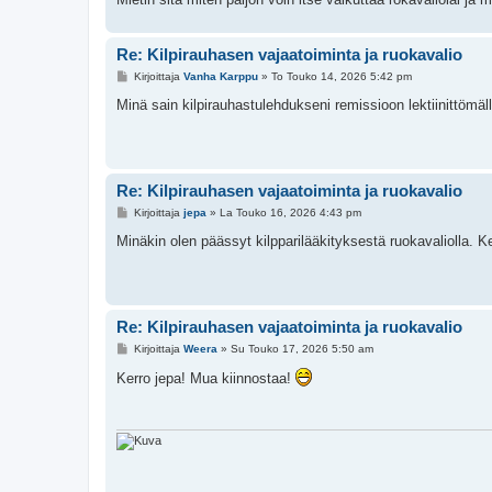
Re: Kilpirauhasen vajaatoiminta ja ruokavalio
V
Kirjoittaja
Vanha Karppu
»
To Touko 14, 2026 5:42 pm
i
e
Minä sain kilpirauhastulehdukseni remissioon lektiinittömäl
s
t
i
Re: Kilpirauhasen vajaatoiminta ja ruokavalio
V
Kirjoittaja
jepa
»
La Touko 16, 2026 4:43 pm
i
e
Minäkin olen päässyt kilpparilääkityksestä ruokavaliolla. 
s
t
i
Re: Kilpirauhasen vajaatoiminta ja ruokavalio
V
Kirjoittaja
Weera
»
Su Touko 17, 2026 5:50 am
i
e
Kerro jepa! Mua kiinnostaa!
s
t
i