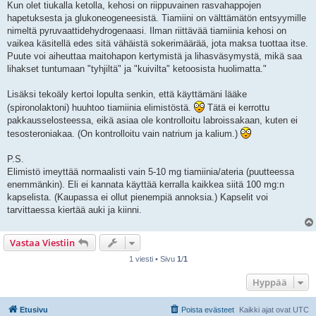
Kun olet tiukalla ketolla, kehosi on riippuvainen rasvahappojen
hapetuksesta ja glukoneogeneesistä. Tiamiini on välttämätön entsyymille
nimeltä pyruvaattidehydrogenaasi. Ilman riittävää tiamiinia kehosi on
vaikea käsitellä edes sitä vähäistä sokerimäärää, jota maksa tuottaa itse.
Puute voi aiheuttaa maitohapon kertymistä ja lihasväsymystä, mikä saa
lihakset tuntumaan "tyhjiltä" ja "kuivilta" ketoosista huolimatta."
Lisäksi tekoäly kertoi lopulta senkin, että käyttämäni lääke
(spironolaktoni) huuhtoo tiamiinia elimistöstä.
Tätä ei kerrottu
pakkausselosteessa, eikä asiaa ole kontrolloitu labroissakaan, kuten ei
tesosteroniakaa. (On kontrolloitu vain natrium ja kalium.)
P.S.
Elimistö imeyttää normaalisti vain 5-10 mg tiamiinia/ateria (puutteessa
enemmänkin). Eli ei kannata käyttää kerralla kaikkea siitä 100 mg:n
kapselista. (Kaupassa ei ollut pienempiä annoksia.) Kapselit voi
tarvittaessa kiertää auki ja kiinni.
Vastaa Viestiin
1 viesti • Sivu
1
/
1
Hyppää
Etusivu
Poista evästeet
Kaikki ajat ovat
UTC