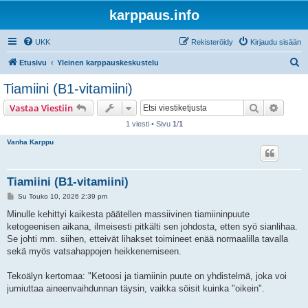
karppaus.info
UKK
Rekisteröidy
Kirjaudu sisään
E
Etusivu
Yleinen karppauskeskustelu
t
Tiamiini (B1-vitamiini)
s
Etsi
Tarken
Vastaa Viestiin
i
1 viesti • Sivu
1
/
1
Vanha Karppu
Tiamiini (B1-vitamiini)
V
Su Touko 10, 2026 2:39 pm
i
e
Minulle kehittyi kaikesta päätellen massiivinen tiamiininpuute
s
ketogeenisen aikana, ilmeisesti pitkälti sen johdosta, etten syö sianlihaa.
t
i
Se johti mm. siihen, etteivät lihakset toimineet enää normaalilla tavalla
sekä myös vatsahappojen heikkenemiseen.
Tekoälyn kertomaa: "Ketoosi ja tiamiinin puute on yhdistelmä, joka voi
jumiuttaa aineenvaihdunnan täysin, vaikka söisit kuinka "oikein".