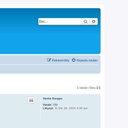
Etsi
Tarkennettu haku
Rekisteröidy
Kirjaudu sisään
1 viesti • Sivu
1
/
1
Vanha Karppu
Viestit:
789
Liittynyt:
To Elo 29, 2024 4:30 am