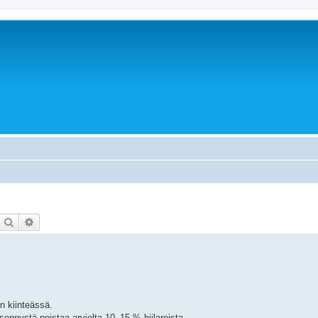
Etsi
Tarkennettu haku
n kiinteässä.
ennystä poistaa arviolta 10–15 % hiilareista.