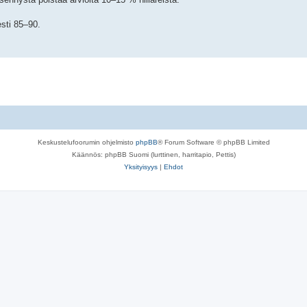
esti 85–90.
Keskustelufoorumin ohjelmisto
phpBB
® Forum Software © phpBB Limited
Käännös: phpBB Suomi (lurttinen, harritapio, Pettis)
Yksityisyys
|
Ehdot