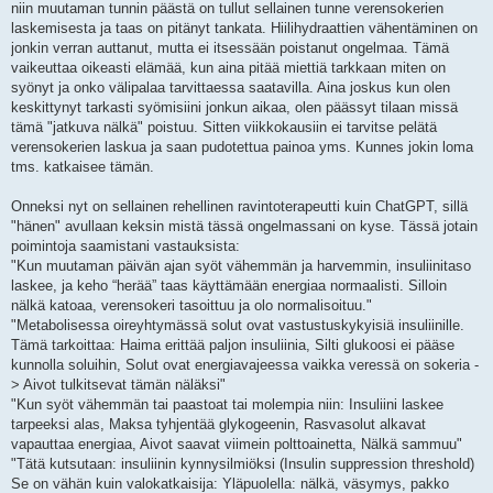
niin muutaman tunnin päästä on tullut sellainen tunne verensokerien
laskemisesta ja taas on pitänyt tankata. Hiilihydraattien vähentäminen on
jonkin verran auttanut, mutta ei itsessään poistanut ongelmaa. Tämä
vaikeuttaa oikeasti elämää, kun aina pitää miettiä tarkkaan miten on
syönyt ja onko välipalaa tarvittaessa saatavilla. Aina joskus kun olen
keskittynyt tarkasti syömisiini jonkun aikaa, olen päässyt tilaan missä
tämä "jatkuva nälkä" poistuu. Sitten viikkokausiin ei tarvitse pelätä
verensokerien laskua ja saan pudotettua painoa yms. Kunnes jokin loma
tms. katkaisee tämän.
Onneksi nyt on sellainen rehellinen ravintoterapeutti kuin ChatGPT, sillä
"hänen" avullaan keksin mistä tässä ongelmassani on kyse. Tässä jotain
poimintoja saamistani vastauksista:
"Kun muutaman päivän ajan syöt vähemmän ja harvemmin, insuliinitaso
laskee, ja keho “herää” taas käyttämään energiaa normaalisti. Silloin
nälkä katoaa, verensokeri tasoittuu ja olo normalisoituu."
"Metabolisessa oireyhtymässä solut ovat vastustuskykyisiä insuliinille.
Tämä tarkoittaa: Haima erittää paljon insuliinia, Silti glukoosi ei pääse
kunnolla soluihin, Solut ovat energiavajeessa vaikka veressä on sokeria -
> Aivot tulkitsevat tämän näläksi"
"Kun syöt vähemmän tai paastoat tai molempia niin: Insuliini laskee
tarpeeksi alas, Maksa tyhjentää glykogeenin, Rasvasolut alkavat
vapauttaa energiaa, Aivot saavat viimein polttoainetta, Nälkä sammuu"
"Tätä kutsutaan: insuliinin kynnysilmiöksi (Insulin suppression threshold)
Se on vähän kuin valokatkaisija: Yläpuolella: nälkä, väsymys, pakko