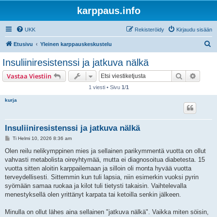
karppaus.info
UKK
Rekisteröidy
Kirjaudu sisään
E
Etusivu
Yleinen karppauskeskustelu
t
Insuliiniresistenssi ja jatkuva nälkä
s
Etsi
Tarken
Vastaa Viestiin
i
1 viesti • Sivu
1
/
1
kurja
Insuliiniresistenssi ja jatkuva nälkä
V
Ti Helmi 10, 2026 8:36 am
i
e
Olen reilu nelikymppinen mies ja sellainen parikymmentä vuotta on ollut
s
vahvasti metabolista oireyhtymää, mutta ei diagnosoitua diabetesta. 15
t
i
vuotta sitten aloitin karppailemaan ja silloin oli monta hyvää vuotta
terveydellisesti. Sittemmin kun tuli lapsia, niin esimerkin vuoksi pyrin
syömään samaa ruokaa ja kilot tuli tietysti takaisin. Vaihtelevalla
menestyksellä olen yrittänyt karpata tai ketoilla senkin jälkeen.
Minulla on ollut lähes aina sellainen "jatkuva nälkä". Vaikka miten söisin,