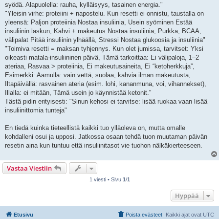
syödä. Alapuolella: rauha, kylläisyys, tasainen energia."
"Yleisin virhe: proteiini + napostelu. Kun resetti ei onnistu, taustalla on
yleensä: Paljon proteiinia Nostaa insuliinia, Usein syöminen Estää
insuliinin laskun, Kahvi + makeutus Nostaa insuliinia, Purkka, BCAA,
välipalat Pitää insuliinin ylhäällä, Stressi Nostaa glukoosia ja insuliinia"
"Toimiva resetti = maksan tyhjennys. Kun olet jumissa, tarvitset: Yksi
oikeasti matala-insuliininen päivä, Tämä tarkoittaa: Ei välipaloja, 1–2
ateriaa, Rasvaa > proteiinia, Ei makeutusaineita, Ei “ketoherkkuja”,
Esimerkki: Aamulla: vain vettä, suolaa, kahvia ilman makeutusta,
Iltapäivällä: rasvainen ateria (esim. lohi, kananmuna, voi, vihannekset),
Illalla: ei mitään, Tämä usein jo käynnistää ketonit."
Tästä pidin erityisesti: "Sinun kehosi ei tarvitse: lisää ruokaa vaan lisää
insuliinittomia tunteja"
En tiedä kuinka tieteellistä kaikki tuo ylläoleva on, mutta omalle
kohdalleni osui ja upposi. Jatkossa osaan tehdä tuon muutaman päivän
resetin aina kun tuntuu että insuliinitasot vie tuohon nälkäkierteeseen.
Vastaa Viestiin
1 viesti • Sivu
1
/
1
Hyppää
Etusivu
Poista evästeet
Kaikki ajat ovat
UTC