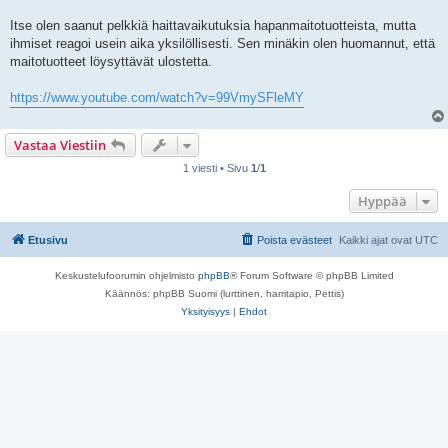
Itse olen saanut pelkkiä haittavaikutuksia hapanmaitotuotteista, mutta
ihmiset reagoi usein aika yksilöllisesti. Sen minäkin olen huomannut, että
maitotuotteet löysyttävät ulostetta.
https://www.youtube.com/watch?v=99VmySFleMY
Vastaa Viestiin
1 viesti • Sivu
1
/
1
Hyppää
Etusivu
Poista evästeet
Kaikki ajat ovat
UTC
Keskustelufoorumin ohjelmisto
phpBB
® Forum Software © phpBB Limited
Käännös: phpBB Suomi (lurttinen, harritapio, Pettis)
Yksityisyys
|
Ehdot