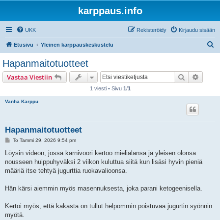
karppaus.info
UKK
Rekisteröidy
Kirjaudu sisään
E
Etusivu
Yleinen karppauskeskustelu
t
Hapanmaitotuotteet
s
Etsi
Tarken
Vastaa Viestiin
i
1 viesti • Sivu
1
/
1
Vanha Karppu
Hapanmaitotuotteet
V
To Tammi 29, 2026 9:54 pm
i
e
Löysin videon, jossa karnivoori kertoo mielialansa ja yleisen olonsa
s
nousseen huippuhyväksi 2 viikon kuluttua siitä kun lisäsi hyvin pieniä
t
i
määriä itse tehtyä jugurttia ruokavalioonsa.
Hän kärsi aiemmin myös masennuksesta, joka parani ketogeenisella.
Kertoi myös, että kakasta on tullut helpommin poistuvaa jugurtin syönnin
myötä.